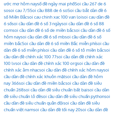
ước mơ hôm nay
số đề ngày mai phố
Soi cầu 267 de 6
so
soi cau 7/5
Soi cầu 888 de 6 so
Soi cầu bắt dàn đề 6
số Miền Bắc
soi cau chinh xac 100 van loi
soi cau dàn đề
6 số
soi cầu dàn đề 6 số 3 ngày
soi cầu dàn đề 6 số 88
com
soi cầu dàn đề 6 số de miền bắc
soi cầu dàn đề 6 số
hôm nay
soi cầu dàn đề 6 số mb
soi cầu dàn đề 6 số
miền bắc
Soi cầu dàn đề 6 số miền Bắc miễn phí
soi cầu
dàn đề 6 số miễn phí
soi cầu dàn đề 6 số tô miền bắc
soi
cầu dàn đề chính xác 100 77
soi cầu dàn đề chính xác
100 lv
soi cầu dàn đề chính xác 100 org
soi cầu dàn đề
chính xác âm nhạc
soi cầu dàn đề chính xác hôm nay
soi
cầu dàn đề chính xác khuôn mặt
soi cầu dàn đề hôm
nay 366
soi cầu dàn đề miền bắc
soi cầu dàn đề siêu
chuẩn 268
soi cầu dàn đề siêu chuẩn bất bại
soi cầu dàn
đề siêu chuẩn lô đề
soi cầu dàn đề siêu chuẩn python
soi
cầu dàn đề siêu chuẩn quân đội
soi cầu dàn đề siêu
chuẩn việt nam
soi cầu dàn đề tối nay 20
soi cầu dàn đề