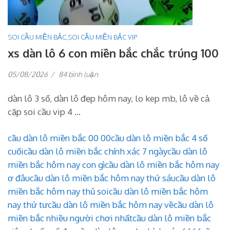
SOI CẦU MIỀN BẮC
,
SOI CẦU MIỀN BẮC VIP
xs dàn lô 6 con miền bắc chắc trúng 100
ở
05/08/2026
/
84 bình luận
xs
dàn
dàn lô 3 số, dàn lô đẹp hôm nay, lo kep mb, lô về cả
lô
6
cặp soi cầu vip 4 …
con
miền
bắc
cầu dàn lô miền bắc 00 00
cầu dàn lô miền bắc 4 số
chắc
cuối
cầu dàn lô miền bắc chính xác 7 ngày
cầu dàn lô
trúng
100
miền bắc hôm nay con gì
cầu dàn lô miền bắc hôm nay
ơ đâu
cầu dàn lô miền bắc hôm nay thứ sáu
cầu dàn lô
miền bắc hôm nay thủ soi
cầu dàn lô miền bắc hôm
nay thứ tư
cầu dàn lô miền bắc hôm nay về
cầu dàn lô
miền bắc nhiều người chơi nhất
cầu dàn lô miền bắc