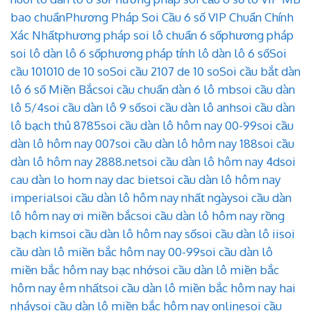
bao chuẩn
Phương Pháp Soi Cầu 6 số VIP Chuẩn Chính
Xác Nhất
phương pháp soi lô chuẩn 6 số
phương pháp
soi lô dàn lô 6 số
phương pháp tính lô dàn lô 6 số
Soi
cầu 101010 de 10 so
Soi cầu 2107 de 10 so
Soi cầu bắt dàn
lô 6 số Miền Bắc
soi cầu chuẩn dàn 6 lô mb
soi cầu dàn
lô 5/4
soi cầu dàn lô 9 số
soi cầu dàn lô anh
soi cầu dàn
lô bạch thủ 8785
soi cầu dàn lô hôm nay 00-99
soi cầu
dàn lô hôm nay 007
soi cầu dàn lô hôm nay 188
soi cầu
dàn lô hôm nay 2888.net
soi cầu dàn lô hôm nay 4d
soi
cau dàn lo hom nay dac biet
soi cầu dàn lô hôm nay
imperial
soi cầu dàn lô hôm nay nhất ngày
soi cầu dàn
lô hôm nay ơi miền bắc
soi cầu dàn lô hôm nay rồng
bạch kim
soi cầu dàn lô hôm nay số
soi cầu dàn lô ii
soi
cầu dàn lô miền bắc hôm nay 00-99
soi cầu dàn lô
miền bắc hôm nay bạc nhớ
soi cầu dàn lô miền bắc
hôm nay êm nhất
soi cầu dàn lô miền bắc hôm nay hai
nháy
soi cầu dàn lô miền bắc hôm nay online
soi cầu