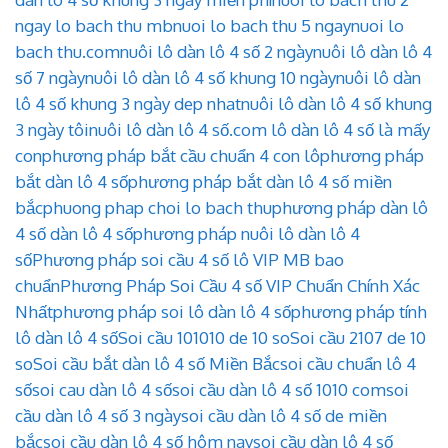
ngay lo bach thu mb
nuoi lo bach thu 5 ngay
nuoi lo
bach thu.com
nuôi lô dàn lô 4 số 2 ngày
nuôi lô dàn lô 4
số 7 ngày
nuôi lô dàn lô 4 số khung 10 ngày
nuôi lô dàn
lô 4 số khung 3 ngày dep nhat
nuôi lô dàn lô 4 số khung
3 ngày tôi
nuôi lô dàn lô 4 số.com lô dàn lô 4 số là mấy
con
phương pháp bắt cầu chuẩn 4 con lô
phương pháp
bắt dàn lô 4 số
phương pháp bắt dàn lô 4 số miền
bắc
phuong phap choi lo bach thu
phương pháp dàn lô
4 số dàn lô 4 số
phương pháp nuôi lô dàn lô 4
số
Phương pháp soi cầu 4 số lô VIP MB bao
chuẩn
Phương Pháp Soi Cầu 4 số VIP Chuẩn Chính Xác
Nhất
phương pháp soi lô dàn lô 4 số
phương pháp tính
lô dàn lô 4 số
Soi cầu 101010 de 10 so
Soi cầu 2107 de 10
so
Soi cầu bắt dàn lô 4 số Miền Bắc
soi cầu chuẩn lô 4
số
soi cau dàn lô 4 số
soi cầu dàn lô 4 số 1010 com
soi
cầu dàn lô 4 số 3 ngày
soi cầu dàn lô 4 số de miền
bắc
soi cầu dàn lô 4 số hôm nay
soi cầu dàn lô 4 số