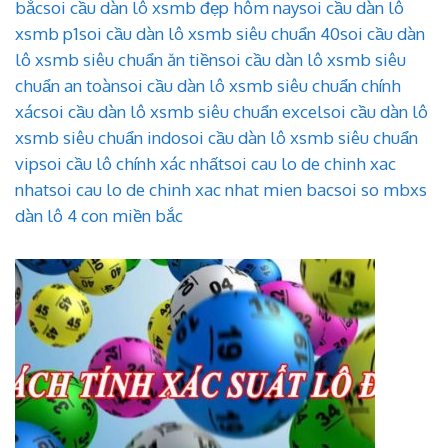
bắc
soi cầu dàn lô xsmb đẹp hôm nay
soi cầu dàn lô
xsmb p1
soi cầu dàn lô xsmb siêu chuẩn 40
soi cầu dàn
lô xsmb siêu chuẩn ăn tiền
soi cầu dàn lô xsmb siêu
chuẩn an toàn
soi cầu dàn lô xsmb siêu chuẩn chính
xác
soi cầu dàn lô xsmb siêu chuẩn excel
soi cầu dàn lô
xsmb siêu chuẩn indo
soi cầu dàn lô xsmb siêu chuẩn
vip
soi cầu lô chính xác nhất
soi cau lo de chinh xac
nhat
soi cau lo de chinh xac nhat mien bac
soi so mb
xs
dàn lô 4 con miền bắc