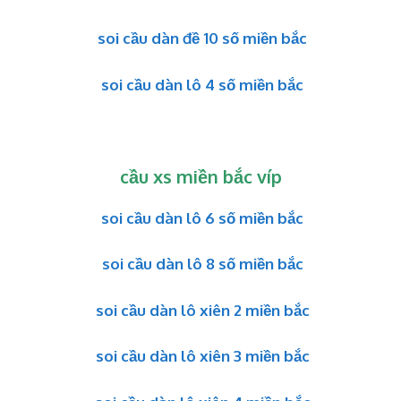
soi cầu dàn đề 10 số miền bắc
soi cầu dàn lô 4 số miền bắc
cầu xs miền bắc víp
soi cầu dàn lô 6 số miền bắc
soi cầu dàn lô 8 số miền bắc
soi cầu dàn lô xiên 2 miền bắc
soi cầu dàn lô xiên 3 miền bắc