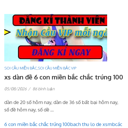
SOI CẦU MIỀN BẮC
,
SOI CẦU MIỀN BẮC VIP
xs dàn đề 6 con miền bắc chắc trúng 100
ở
05/08/2026
/
86 bình luận
xs
dàn
dàn de 20 số hôm nay, dàn de 36 số bất bại hôm nay,
đề
6
số đề hôm nay, số dề …
con
miền
bắc
6 con miền bắc chắc trúng 100
bach thu lo de xsmb
các
chắc