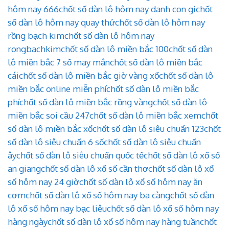
hôm nay 666
chốt số dàn lô hôm nay danh con gi
chốt
số dàn lô hôm nay quay thử
chốt số dàn lô hôm nay
rồng bạch kim
chốt số dàn lô hôm nay
rongbachkim
chốt số dàn lô miền bắc 100
chốt số dàn
lô miền bắc 7 số may mắn
chốt số dàn lô miền bắc
cái
chốt số dàn lô miền bắc giờ vàng xổ
chốt số dàn lô
miền bắc online miễn phí
chốt số dàn lô miền bắc
phí
chốt số dàn lô miền bắc rồng vàng
chốt số dàn lô
miền bắc soi cầu 247
chốt số dàn lô miền bắc xem
chốt
số dàn lô miền bắc xổ
chốt số dàn lô siêu chuẩn 123
chốt
số dàn lô siêu chuẩn 6 số
chốt số dàn lô siêu chuẩn
ây
chốt số dàn lô siêu chuẩn quốc tế
chốt số dàn lô xổ số
an giang
chốt số dàn lô xổ số cần thơ
chốt số dàn lô xổ
số hôm nay 24 giờ
chốt số dàn lô xổ số hôm nay ăn
cơm
chốt số dàn lô xổ số hôm nay ba càng
chốt số dàn
lô xổ số hôm nay bạc liêu
chốt số dàn lô xổ số hôm nay
hàng ngày
chốt số dàn lô xổ số hôm nay hàng tuần
chốt