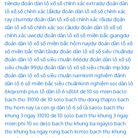
tiền
dự đoán dàn lô xổ số chính xác extra
dự đoán dàn
lô xổ số chính xác lắk
dự đoán dàn lô xổ số chính xác
ray churn
dự đoán dàn lô xổ số chính xác rồi
dự đoán
dàn lô xổ số chính xác soi cầu
dự đoán dàn lô xổ số
chính xác uwc
dự đoán dàn lô xổ số miền bắc giang
dự
đoán dàn lô xổ số miền bắc hôm nay
dự đoán dàn lô xổ
số miền bắc thần tài
dự đoán dàn lô xổ số siêu chuẩn
dự
đoán dàn lô xổ số siêu chuẩn 666
dự đoán dàn lô xổ số
siêu chuẩn 99
dự đoán dàn lô xổ số siêu chuẩn mp3
dự
đoán dàn lô xổ số siêu chuẩn nam
kinh nghiệm đánh
dàn lô 6 số miền bắc siêu chuẩn
kinh nghiệm soi dàn lô
6
kqxsmb plus lô dàn lô 6 số
lbt de 10 so mien bac
lo
bach thu 31010 de 10 so
lo bach thu dong thap
lo bach
thu hom nay la con gi dàn lô 6 số là sao
lo bach thu
khung 3 ngay 31010 de 10 so
lo bach thu khung 3 ngay
mien phi 10 so de
lo bach thu khung ba ngay
lo bach
thu khung ba ngay rong bach kim
lo bach thu khung