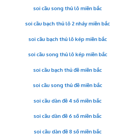
soi cầu song thủ lô miền bắc
soi cầu bạch thủ lô 2 nháy miền bắc
soi cầu bạch thủ lô kép miền bắc
soi cầu song thủ lô kép miền bắc
soi cầu bạch thủ đề miền bắc
soi cầu song thủ đề miền bắc
soi cầu dàn đề 4 số miền bắc
soi cầu dàn đề 6 số miền bắc
soi cầu dàn đề 8 số miền bắc