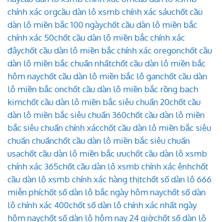
chính xác org
cầu dàn lô xsmb chính xác sáu
chốt cầu
dàn lô miền bắc 100 ngày
chốt cầu dàn lô miền bắc
chính xác 50
chốt cầu dàn lô miền bắc chính xác
đây
chốt cầu dàn lô miền bắc chính xác oregon
chốt cầu
dàn lô miền bắc chuẩn nhất
chốt cầu dàn lô miền bắc
hôm nay
chốt cầu dàn lô miền bắc lô gan
chốt cầu dàn
lô miền bắc on
chốt cầu dàn lô miền bắc rồng bạch
kim
chốt cầu dàn lô miền bắc siêu chuẩn 20
chốt cầu
dàn lô miền bắc siêu chuẩn 360
chốt cầu dàn lô miền
bắc siêu chuẩn chính xác
chốt cầu dàn lô miền bắc siêu
chuẩn chuẩn
chốt cầu dàn lô miền bắc siêu chuẩn
usa
chốt cầu dàn lô miền bắc ưu
chốt cầu dàn lô xsmb
chính xác 365
chốt cầu dàn lô xsmb chính xác ênh
chốt
cầu dàn lô xsmb chính xác hàng thịt
chốt số dàn lô 666
miễn phí
chốt số dàn lô bắc ngày hôm nay
chốt số dàn
lô chính xác 400
chốt số dàn lô chính xác nhất ngày
hôm nay
chốt số dàn lô hôm nay 24 giờ
chốt số dàn lô