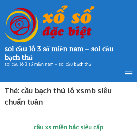
Bỏ
qua
và
tới
nội
dung
soi cầu lô 3 số miền nam – soi cầu
(ấn
bạch thủ
Enter)
soi cầu lô 3 số miền nam – soi cầu bạch thủ
Thẻ:
cầu bạch thủ lô xsmb siêu
chuẩn tuần
cầu xs miền bắc siêu cấp