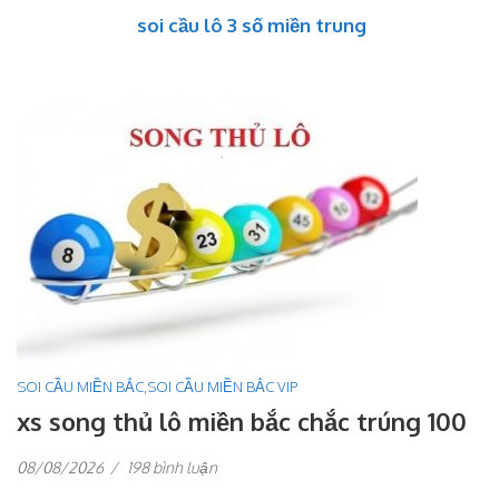
soi cầu lô 3 số miền trung
SOI CẦU MIỀN BẮC
,
SOI CẦU MIỀN BẮC VIP
xs song thủ lô miền bắc chắc trúng 100
ở
08/08/2026
/
198 bình luận
xs