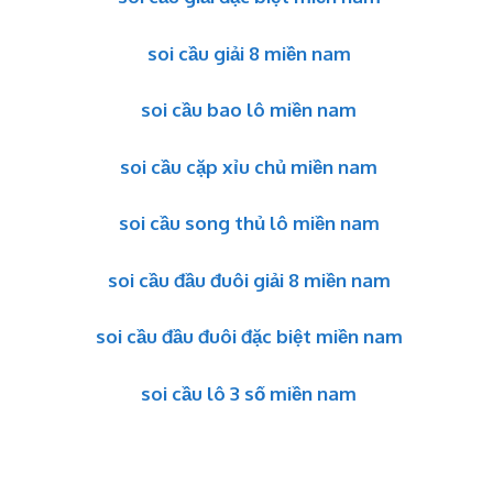
soi cầu giải 8 miền nam
soi cầu bao lô miền nam
soi cầu cặp xỉu chủ miền nam
soi cầu song thủ lô miền nam
soi cầu đầu đuôi giải 8 miền nam
soi cầu đầu đuôi đặc biệt miền nam
soi cầu lô 3 số miền nam