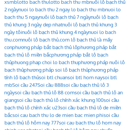
xsmb
lotto bach thu
lotto bach thu mb
nuôi lô bạch thủ
2 ngày
nuoi lo bach thu 2 ngay lo bach thu mb
nuoi lo
bach thu 5 ngay
nuôi lô bạch thủ 7 ngày
nuôi lô bạch
thủ khung 3 ngày dep nhat
nuôi lô bạch thủ khung 3
ngày tôi
nuôi lô bạch thủ khung 4 ngày
nuoi lo bach
thu.com
nuôi lô bạch thủ.com lô bạch thủ là mấy
con
phương pháp bắt bạch thủ lô
phương pháp bắt
bạch thủ lô miền bắc
phương pháp bắt lô bạch
thủ
phuong phap choi lo bach thu
phương pháp nuôi lô
bạch thủ
phương pháp soi lô bạch thủ
phương pháp
tính lô bạch thủ
soi btl chuan
soi btl hom nay
soi btl
mb
Soi cầu 247
Soi cầu 888
soi cầu bạch thủ lô 3
ngày
soi cầu bạch thủ lô 88 com
soi cầu bạch thủ lô an
giang
soi cầu bạch thủ lô chính xác khung 100
soi cầu
bạch thủ lô chính xác u23
soi cầu bạch thủ lô de miền
bắc
soi cau bach thu lo de mien bac mien phi
soi cầu
bạch thủ lô hôm nay 777
soi cau bach thu lô hom nay