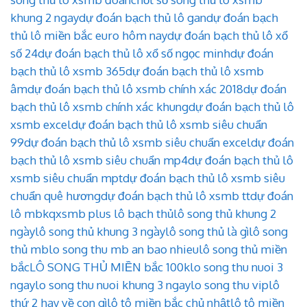
khung 2 ngay
dự đoán bạch thủ lô gan
dự đoán bạch
thủ lô miền bắc euro hôm nay
dự đoán bạch thủ lô xổ
số 24
dự đoán bạch thủ lô xổ số ngọc minh
dự đoán
bạch thủ lô xsmb 365
dự đoán bạch thủ lô xsmb
âm
dự đoán bạch thủ lô xsmb chính xác 2018
dự đoán
bạch thủ lô xsmb chính xác khung
dự đoán bạch thủ lô
xsmb excel
dự đoán bạch thủ lô xsmb siêu chuẩn
99
dự đoán bạch thủ lô xsmb siêu chuẩn excel
dự đoán
bạch thủ lô xsmb siêu chuẩn mp4
dự đoán bạch thủ lô
xsmb siêu chuẩn mpt
dự đoán bạch thủ lô xsmb siêu
chuẩn quê hương
dự đoán bạch thủ lô xsmb tt
dự đoán
lô mb
kqxsmb plus lô bạch thủ
lô song thủ khung 2
ngày
lô song thủ khung 3 ngày
lô song thủ là gì
lô song
thủ mb
lo song thu mb an bao nhieu
lô song thủ miền
bắc
LÔ SONG THỦ MIỀN bắc 100k
lo song thu nuoi 3
ngay
lo song thu nuoi khung 3 ngay
lo song thu vip
lô
thứ 2 hay về con gì
lô tô miền bắc chủ nhật
lô tô miền