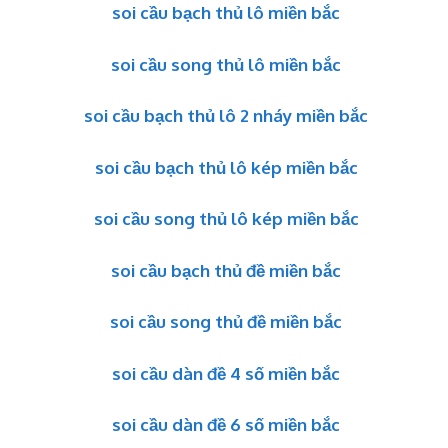
soi cầu bạch thủ lô miền bắc
soi cầu song thủ lô miền bắc
soi cầu bạch thủ lô 2 nháy miền bắc
soi cầu bạch thủ lô kép miền bắc
soi cầu song thủ lô kép miền bắc
soi cầu bạch thủ đề miền bắc
soi cầu song thủ đề miền bắc
soi cầu dàn đề 4 số miền bắc
soi cầu dàn đề 6 số miền bắc