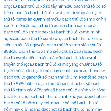
org
cầu bạch thủ lô xổ số tây ninh
cầu bạch thủ lô xổ số
tiền giang
cầu bạch thủ lô xsmb âm dương
cầu bạch
thủ lô xsmb ăn quanh năm
cầu bạch thủ lô xsmb chính
xác 3 miền
cầu bạch thủ lô xsmb chính xác uno
cầu
bạch thủ lô xsmb index
cầu bạch thủ lô xsmb minh
ngoc
cầu bạch thủ lô xsmb org
cầu bạch thủ lô xsmb
siêu chuẩn 30 ngày
cầu bạch thủ lô xsmb siêu chuẩn
888
cầu bạch thủ lô xsmb siêu chuẩn đầu ra
cầu bạch
thủ lô xsmb siêu chuẩn tuần
cầu bạch thủ lô xsmb
truyền thống
cầu bạch thủ lô xsmb yang chuẩn
cầu lô
bạch thủ
cầu lô bạch thủ chạy quanh năm
cau thong ke
bach thu lo gan
chốt số bạch thủ lô 3 miền
chốt số bạch
thủ lô 999
chốt số bạch thủ lô bạch thủ
chốt số bạch
thủ lô chính xác 678
chốt số bạch thủ lô chính xác rông
bach kim
chốt số bạch thủ lô chính xác youtube
chốt số
bạch thủ lô hôm nay eximbank
chốt số bạch thủ lô
hôm nay giờ hoàng đạo
chốt số bach thu lo hom nay