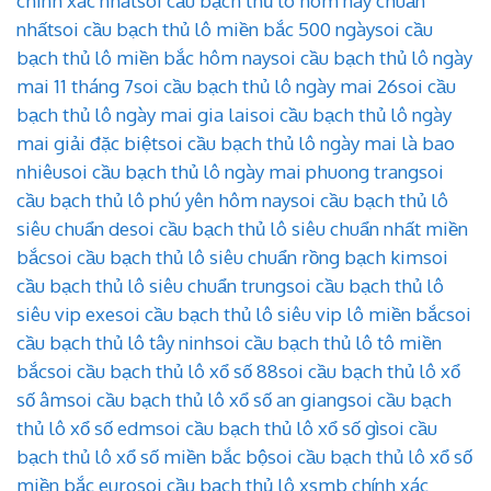
chinh xac nhat
soi cầu bạch thủ lô hôm nay chuẩn
nhất
soi cầu bạch thủ lô miền bắc 500 ngày
soi cầu
bạch thủ lô miền bắc hôm nay
soi cầu bạch thủ lô ngày
mai 11 tháng 7
soi cầu bạch thủ lô ngày mai 26
soi cầu
bạch thủ lô ngày mai gia lai
soi cầu bạch thủ lô ngày
mai giải đặc biệt
soi cầu bạch thủ lô ngày mai là bao
nhiêu
soi cầu bạch thủ lô ngày mai phuong trang
soi
cầu bạch thủ lô phú yên hôm nay
soi cầu bạch thủ lô
siêu chuẩn de
soi cầu bạch thủ lô siêu chuẩn nhất miền
bắc
soi cầu bạch thủ lô siêu chuẩn rồng bạch kim
soi
cầu bạch thủ lô siêu chuẩn trung
soi cầu bạch thủ lô
siêu vip exe
soi cầu bạch thủ lô siêu vip lô miền bắc
soi
cầu bạch thủ lô tây ninh
soi cầu bạch thủ lô tô miền
bắc
soi cầu bạch thủ lô xổ số 88
soi cầu bạch thủ lô xổ
số âm
soi cầu bạch thủ lô xổ số an giang
soi cầu bạch
thủ lô xổ số edm
soi cầu bạch thủ lô xổ số gì
soi cầu
bạch thủ lô xổ số miền bắc bộ
soi cầu bạch thủ lô xổ số
miền bắc euro
soi cầu bạch thủ lô xsmb chính xác