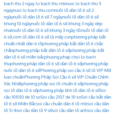
bach thu 2 ngay lo bach thu mb
nuoi lo bach thu 5
ngay
nuoi lo bach thu.com
nuôi lô dàn lô 6 số 2
ngày
nuôi lô dàn lô 6 số 7 ngày
nuôi lô dàn lô 6 số
khung 10 ngày
nuôi lô dàn lô 6 số khung 3 ngày dep
nhat
nuôi lô dàn lô 6 số khung 3 ngày tôi
nuôi lô dàn lô
6 số.com lô dàn lô 6 số là mấy con
phương pháp bắt
chuẩn nhất dàn 6 lô
phương pháp bắt dàn lô 6 chắc
chắn
phương pháp bắt dàn lô 6 số
phương pháp bắt
dàn lô 6 số miền bắc
phuong phap choi lo bach
thu
phương pháp dàn lô 6 số dàn lô 6 số
phương pháp
nuôi lô dàn lô 6 số
Phương pháp soi cầu 6 số lô VIP MB
bao chuẩn
Phương Pháp Soi Cầu 6 số VIP Chuẩn Chính
Xác Nhất
phương pháp soi lô chuẩn 6 số
phương pháp
soi lô dàn lô 6 số
phương pháp tính lô dàn lô 6 số
Soi
cầu 101010 de 10 so
Soi cầu 2107 de 10 so
Soi cầu bắt dàn
lô 6 số Miền Bắc
soi cầu chuẩn dàn 6 lô mb
soi cầu dàn
lô 5/4
soi cầu dàn lô 9 số
soi cầu dàn lô anh
soi cầu dàn