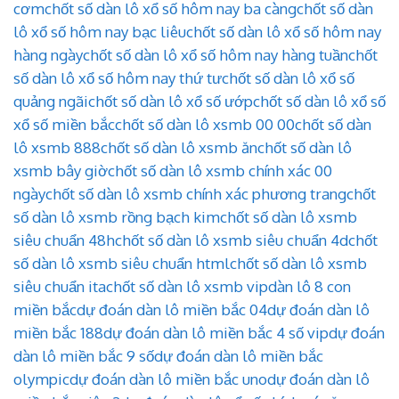
cơm
chốt số dàn lô xổ số hôm nay ba càng
chốt số dàn
lô xổ số hôm nay bạc liêu
chốt số dàn lô xổ số hôm nay
hàng ngày
chốt số dàn lô xổ số hôm nay hàng tuần
chốt
số dàn lô xổ số hôm nay thứ tư
chốt số dàn lô xổ số
quảng ngãi
chốt số dàn lô xổ số ướp
chốt số dàn lô xổ số
xổ số miền bắc
chốt số dàn lô xsmb 00 00
chốt số dàn
lô xsmb 888
chốt số dàn lô xsmb ăn
chốt số dàn lô
xsmb bây giờ
chốt số dàn lô xsmb chính xác 00
ngày
chốt số dàn lô xsmb chính xác phương trang
chốt
số dàn lô xsmb rồng bạch kim
chốt số dàn lô xsmb
siêu chuẩn 48h
chốt số dàn lô xsmb siêu chuẩn 4d
chốt
số dàn lô xsmb siêu chuẩn html
chốt số dàn lô xsmb
siêu chuẩn ita
chốt số dàn lô xsmb vip
dàn lô 8 con
miền bắc
dự đoán dàn lô miền bắc 04
dự đoán dàn lô
miền bắc 188
dự đoán dàn lô miền bắc 4 số vip
dự đoán
dàn lô miền bắc 9 số
dự đoán dàn lô miền bắc
olympic
dự đoán dàn lô miền bắc uno
dự đoán dàn lô