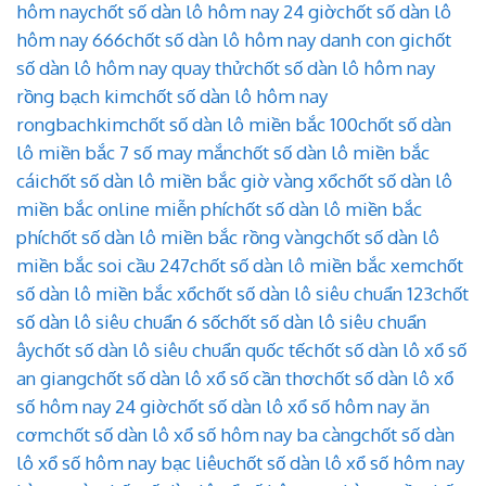
hôm nay
chốt số dàn lô hôm nay 24 giờ
chốt số dàn lô
hôm nay 666
chốt số dàn lô hôm nay danh con gi
chốt
số dàn lô hôm nay quay thử
chốt số dàn lô hôm nay
rồng bạch kim
chốt số dàn lô hôm nay
rongbachkim
chốt số dàn lô miền bắc 100
chốt số dàn
lô miền bắc 7 số may mắn
chốt số dàn lô miền bắc
cái
chốt số dàn lô miền bắc giờ vàng xổ
chốt số dàn lô
miền bắc online miễn phí
chốt số dàn lô miền bắc
phí
chốt số dàn lô miền bắc rồng vàng
chốt số dàn lô
miền bắc soi cầu 247
chốt số dàn lô miền bắc xem
chốt
số dàn lô miền bắc xổ
chốt số dàn lô siêu chuẩn 123
chốt
số dàn lô siêu chuẩn 6 số
chốt số dàn lô siêu chuẩn
ây
chốt số dàn lô siêu chuẩn quốc tế
chốt số dàn lô xổ số
an giang
chốt số dàn lô xổ số cần thơ
chốt số dàn lô xổ
số hôm nay 24 giờ
chốt số dàn lô xổ số hôm nay ăn
cơm
chốt số dàn lô xổ số hôm nay ba càng
chốt số dàn
lô xổ số hôm nay bạc liêu
chốt số dàn lô xổ số hôm nay