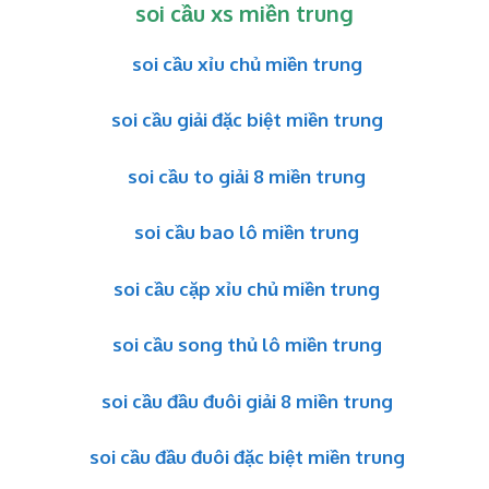
soi cầu xs miền trung
soi cầu xỉu chủ miền trung
soi cầu giải đặc biệt miền trung
soi cầu to giải 8 miền trung
soi cầu bao lô miền trung
soi cầu cặp xỉu chủ miền trung
soi cầu song thủ lô miền trung
soi cầu đầu đuôi giải 8 miền trung
soi cầu đầu đuôi đặc biệt miền trung