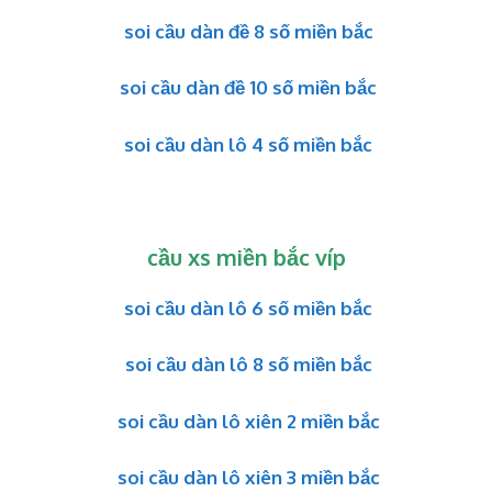
soi cầu dàn đề 8 số miền bắc
soi cầu dàn đề 10 số miền bắc
soi cầu dàn lô 4 số miền bắc
cầu xs miền bắc víp
soi cầu dàn lô 6 số miền bắc
soi cầu dàn lô 8 số miền bắc
soi cầu dàn lô xiên 2 miền bắc
soi cầu dàn lô xiên 3 miền bắc