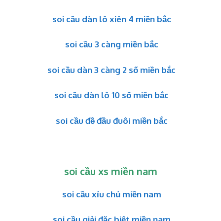
soi cầu dàn lô xiên 4 miền bắc
soi cầu 3 càng miền bắc
soi cầu dàn 3 càng 2 số miền bắc
soi cầu dàn lô 10 số miền bắc
soi cầu đề đầu đuôi miền bắc
soi cầu xs miền nam
soi cầu xỉu chủ miền nam
soi cầu giải đặc biệt miền nam