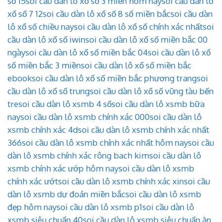
số 15
soi cầu dàn lô xổ số 3 miền hôm nay
soi cầu dàn lô
xổ số 7 12
soi cầu dàn lô xổ số 8 số miền bắc
soi cầu dàn
lô xổ số chiều nay
soi cầu dàn lô xổ số chính xác nhất
soi
cầu dàn lô xổ số iwin
soi cầu dàn lô xổ số miền bắc 00
ngày
soi cầu dàn lô xổ số miền bắc 04
soi cầu dàn lô xổ
số miền bắc 3 miền
soi cầu dàn lô xổ số miền bắc
ebook
soi cầu dàn lô xổ số miền bắc phương trang
soi
cầu dàn lô xổ số trung
soi cầu dàn lô xổ số vũng tàu bến
tre
soi cầu dàn lô xsmb 4 số
soi cầu dàn lô xsmb bữa
nay
soi cầu dàn lô xsmb chính xác 000
soi cầu dàn lô
xsmb chính xác 4d
soi cầu dàn lô xsmb chính xác nhất
366
soi cầu dàn lô xsmb chính xác nhất hôm nay
soi cầu
dàn lô xsmb chính xác rông bach kim
soi cầu dàn lô
xsmb chính xác ướp hôm nay
soi cầu dàn lô xsmb
chính xác ướt
soi cầu dàn lô xsmb chính xác xin
soi cầu
dàn lô xsmb dự đoán miền bắc
soi cầu dàn lô xsmb
đẹp hôm nay
soi cầu dàn lô xsmb p1
soi cầu dàn lô
xsmb siêu chuẩn 40
soi cầu dàn lô xsmb siêu chuẩn ăn