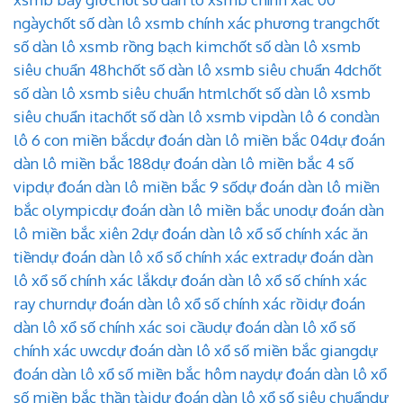
ngày
chốt số dàn lô xsmb chính xác phương trang
chốt
số dàn lô xsmb rồng bạch kim
chốt số dàn lô xsmb
siêu chuẩn 48h
chốt số dàn lô xsmb siêu chuẩn 4d
chốt
số dàn lô xsmb siêu chuẩn html
chốt số dàn lô xsmb
siêu chuẩn ita
chốt số dàn lô xsmb vip
dàn lô 6 con
dàn
lô 6 con miền bắc
dự đoán dàn lô miền bắc 04
dự đoán
dàn lô miền bắc 188
dự đoán dàn lô miền bắc 4 số
vip
dự đoán dàn lô miền bắc 9 số
dự đoán dàn lô miền
bắc olympic
dự đoán dàn lô miền bắc uno
dự đoán dàn
lô miền bắc xiên 2
dự đoán dàn lô xổ số chính xác ăn
tiền
dự đoán dàn lô xổ số chính xác extra
dự đoán dàn
lô xổ số chính xác lắk
dự đoán dàn lô xổ số chính xác
ray churn
dự đoán dàn lô xổ số chính xác rồi
dự đoán
dàn lô xổ số chính xác soi cầu
dự đoán dàn lô xổ số
chính xác uwc
dự đoán dàn lô xổ số miền bắc giang
dự
đoán dàn lô xổ số miền bắc hôm nay
dự đoán dàn lô xổ
số miền bắc thần tài
dự đoán dàn lô xổ số siêu chuẩn
dự