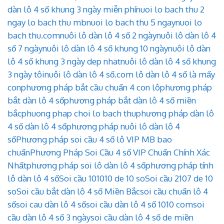
dàn lô 4 số khung 3 ngày miễn phí
nuoi lo bach thu 2
ngay lo bach thu mb
nuoi lo bach thu 5 ngay
nuoi lo
bach thu.com
nuôi lô dàn lô 4 số 2 ngày
nuôi lô dàn lô 4
số 7 ngày
nuôi lô dàn lô 4 số khung 10 ngày
nuôi lô dàn
lô 4 số khung 3 ngày dep nhat
nuôi lô dàn lô 4 số khung
3 ngày tôi
nuôi lô dàn lô 4 số.com lô dàn lô 4 số là mấy
con
phương pháp bắt cầu chuẩn 4 con lô
phương pháp
bắt dàn lô 4 số
phương pháp bắt dàn lô 4 số miền
bắc
phuong phap choi lo bach thu
phương pháp dàn lô
4 số dàn lô 4 số
phương pháp nuôi lô dàn lô 4
số
Phương pháp soi cầu 4 số lô VIP MB bao
chuẩn
Phương Pháp Soi Cầu 4 số VIP Chuẩn Chính Xác
Nhất
phương pháp soi lô dàn lô 4 số
phương pháp tính
lô dàn lô 4 số
Soi cầu 101010 de 10 so
Soi cầu 2107 de 10
so
Soi cầu bắt dàn lô 4 số Miền Bắc
soi cầu chuẩn lô 4
số
soi cau dàn lô 4 số
soi cầu dàn lô 4 số 1010 com
soi
cầu dàn lô 4 số 3 ngày
soi cầu dàn lô 4 số de miền