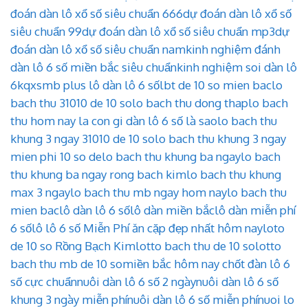
đoán dàn lô xổ số siêu chuẩn 666
dự đoán dàn lô xổ số
siêu chuẩn 99
dự đoán dàn lô xổ số siêu chuẩn mp3
dự
đoán dàn lô xổ số siêu chuẩn nam
kinh nghiệm đánh
dàn lô 6 số miền bắc siêu chuẩn
kinh nghiệm soi dàn lô
6
kqxsmb plus lô dàn lô 6 số
lbt de 10 so mien bac
lo
bach thu 31010 de 10 so
lo bach thu dong thap
lo bach
thu hom nay la con gi dàn lô 6 số là sao
lo bach thu
khung 3 ngay 31010 de 10 so
lo bach thu khung 3 ngay
mien phi 10 so de
lo bach thu khung ba ngay
lo bach
thu khung ba ngay rong bach kim
lo bach thu khung
max 3 ngay
lo bach thu mb ngay hom nay
lo bach thu
mien bac
lô dàn lô 6 số
lô dàn miền bắc
lô dàn miễn phí
6 số
lô lô 6 số Miễn Phí ăn cặp đẹp nhất hôm nay
loto
de 10 so Rồng Bạch Kim
lotto bach thu de 10 so
lotto
bach thu mb de 10 so
miền bắc hôm nay chốt đàn lô 6
số cực chuẩn
nuôi dàn lô 6 số 2 ngày
nuôi dàn lô 6 số
khung 3 ngày miễn phí
nuôi dàn lô 6 số miễn phí
nuoi lo