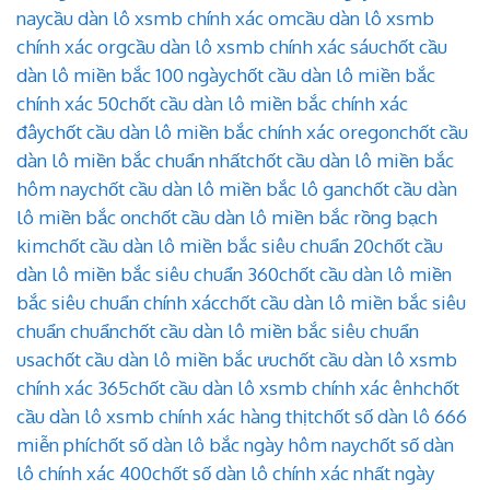
nay
cầu dàn lô xsmb chính xác om
cầu dàn lô xsmb
chính xác org
cầu dàn lô xsmb chính xác sáu
chốt cầu
dàn lô miền bắc 100 ngày
chốt cầu dàn lô miền bắc
chính xác 50
chốt cầu dàn lô miền bắc chính xác
đây
chốt cầu dàn lô miền bắc chính xác oregon
chốt cầu
dàn lô miền bắc chuẩn nhất
chốt cầu dàn lô miền bắc
hôm nay
chốt cầu dàn lô miền bắc lô gan
chốt cầu dàn
lô miền bắc on
chốt cầu dàn lô miền bắc rồng bạch
kim
chốt cầu dàn lô miền bắc siêu chuẩn 20
chốt cầu
dàn lô miền bắc siêu chuẩn 360
chốt cầu dàn lô miền
bắc siêu chuẩn chính xác
chốt cầu dàn lô miền bắc siêu
chuẩn chuẩn
chốt cầu dàn lô miền bắc siêu chuẩn
usa
chốt cầu dàn lô miền bắc ưu
chốt cầu dàn lô xsmb
chính xác 365
chốt cầu dàn lô xsmb chính xác ênh
chốt
cầu dàn lô xsmb chính xác hàng thịt
chốt số dàn lô 666
miễn phí
chốt số dàn lô bắc ngày hôm nay
chốt số dàn
lô chính xác 400
chốt số dàn lô chính xác nhất ngày