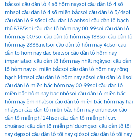
bắc
soi cầu dàn lô 4 số hôm nay
soi cầu dàn lô 4 số
mb
soi cầu dàn lô 4 số miền bắc
soi cầu dàn lô 5/4
soi
cầu dàn lô 9 số
soi cầu dàn lô anh
soi cầu dàn lô bạch
thủ 8785
soi cầu dàn lô hôm nay 00-99
soi cầu dàn lô
hôm nay 007
soi cầu dàn lô hôm nay 188
soi cầu dàn lô
hôm nay 2888.net
soi cầu dàn lô hôm nay 4d
soi cau
dàn lo hom nay dac biet
soi cầu dàn lô hôm nay
imperial
soi cầu dàn lô hôm nay nhất ngày
soi cầu dàn
lô hôm nay ơi miền bắc
soi cầu dàn lô hôm nay rồng
bạch kim
soi cầu dàn lô hôm nay số
soi cầu dàn lô ii
soi
cầu dàn lô miền bắc hôm nay 00-99
soi cầu dàn lô
miền bắc hôm nay bạc nhớ
soi cầu dàn lô miền bắc
hôm nay êm nhất
soi cầu dàn lô miền bắc hôm nay hai
nháy
soi cầu dàn lô miền bắc hôm nay online
soi cầu
dàn lô miễn phí 24h
soi cầu dàn lô miễn phí cực
chuẩn
soi cầu dàn lô miễn phí dương
soi cầu dàn lô tối
nay dẹp
soi cầu dàn lô tối nay giờ
soi cầu dàn lô tối nay