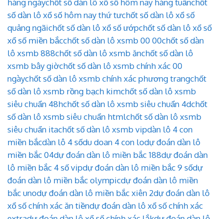
hàng ngày
chốt số dàn lô xổ số hôm nay hàng tuần
chốt
số dàn lô xổ số hôm nay thứ tư
chốt số dàn lô xổ số
quảng ngãi
chốt số dàn lô xổ số ướp
chốt số dàn lô xổ số
xổ số miền bắc
chốt số dàn lô xsmb 00 00
chốt số dàn
lô xsmb 888
chốt số dàn lô xsmb ăn
chốt số dàn lô
xsmb bây giờ
chốt số dàn lô xsmb chính xác 00
ngày
chốt số dàn lô xsmb chính xác phương trang
chốt
số dàn lô xsmb rồng bạch kim
chốt số dàn lô xsmb
siêu chuẩn 48h
chốt số dàn lô xsmb siêu chuẩn 4d
chốt
số dàn lô xsmb siêu chuẩn html
chốt số dàn lô xsmb
siêu chuẩn ita
chốt số dàn lô xsmb vip
dàn lô 4 con
miền bắc
dàn lô 4 số
du doan 4 con lo
dự đoán dàn lô
miền bắc 04
dự đoán dàn lô miền bắc 188
dự đoán dàn
lô miền bắc 4 số vip
dự đoán dàn lô miền bắc 9 số
dự
đoán dàn lô miền bắc olympic
dự đoán dàn lô miền
bắc uno
dự đoán dàn lô miền bắc xiên 2
dự đoán dàn lô
xổ số chính xác ăn tiền
dự đoán dàn lô xổ số chính xác
extra
dự đoán dàn lô xổ số chính xác lắk
dự đoán dàn lô