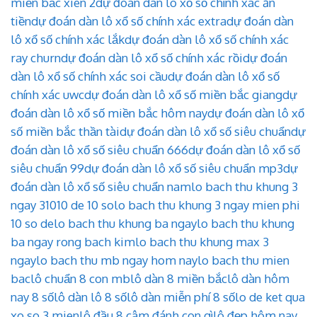
miền bắc xiên 2
dự đoán dàn lô xổ số chính xác ăn
tiền
dự đoán dàn lô xổ số chính xác extra
dự đoán dàn
lô xổ số chính xác lắk
dự đoán dàn lô xổ số chính xác
ray churn
dự đoán dàn lô xổ số chính xác rồi
dự đoán
dàn lô xổ số chính xác soi cầu
dự đoán dàn lô xổ số
chính xác uwc
dự đoán dàn lô xổ số miền bắc giang
dự
đoán dàn lô xổ số miền bắc hôm nay
dự đoán dàn lô xổ
số miền bắc thần tài
dự đoán dàn lô xổ số siêu chuẩn
dự
đoán dàn lô xổ số siêu chuẩn 666
dự đoán dàn lô xổ số
siêu chuẩn 99
dự đoán dàn lô xổ số siêu chuẩn mp3
dự
đoán dàn lô xổ số siêu chuẩn nam
lo bach thu khung 3
ngay 31010 de 10 so
lo bach thu khung 3 ngay mien phi
10 so de
lo bach thu khung ba ngay
lo bach thu khung
ba ngay rong bach kim
lo bach thu khung max 3
ngay
lo bach thu mb ngay hom nay
lo bach thu mien
bac
lô chuẩn 8 con mb
lô dàn 8 miền bắc
lô dàn hôm
nay 8 số
lô dàn lô 8 số
lô dàn miễn phí 8 số
lo de ket qua
xo so 3 mien
lô đầu 8 câm đánh con gì
lô đẹp hôm nay