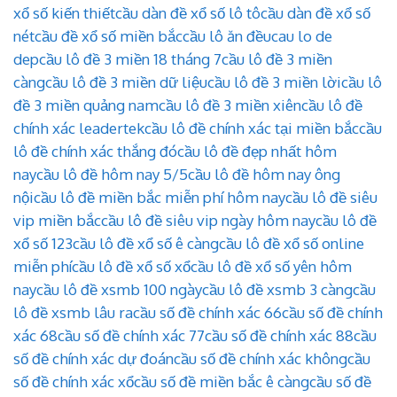
xổ số kiến thiết
cầu dàn đề xổ số lô tô
cầu dàn đề xổ số
nét
cầu đề xổ số miền bắc
cầu lô ăn đều
cau lo de
dep
cầu lô đề 3 miền 18 tháng 7
cầu lô đề 3 miền
càng
cầu lô đề 3 miền dữ liệu
cầu lô đề 3 miền lời
cầu lô
đề 3 miền quảng nam
cầu lô đề 3 miền xiên
cầu lô đề
chính xác leadertek
cầu lô đề chính xác tại miền bắc
cầu
lô đề chính xác thắng đó
cầu lô đề đẹp nhất hôm
nay
cầu lô đề hôm nay 5/5
cầu lô đề hôm nay ông
nội
cầu lô đề miền bắc miễn phí hôm nay
cầu lô đề siêu
vip miền bắc
cầu lô đề siêu vip ngày hôm nay
cầu lô đề
xổ số 123
cầu lô đề xổ số ê càng
cầu lô đề xổ số online
miễn phí
cầu lô đề xổ số xổ
cầu lô đề xổ số yên hôm
nay
cầu lô đề xsmb 100 ngày
cầu lô đề xsmb 3 càng
cầu
lô đề xsmb lâu ra
cầu số đề chính xác 66
cầu số đề chính
xác 68
cầu số đề chính xác 77
cầu số đề chính xác 88
cầu
số đề chính xác dự đoán
cầu số đề chính xác không
cầu
số đề chính xác xổ
cầu số đề miền bắc ê càng
cầu số đề