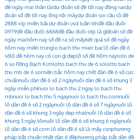
đề ngày mai thần tài
dự đoán số đề tối nay đồng nai
dự
đoán số đề tối nay ông nội mày
dự đoán soi cầu lô đề
2888 vip miền bắc
dự đoán usd tuần tới
đề đầu đuôi
0979
đề đầu đuôi 6868
đề đầu đuôi otp là gì
đoán số đề
ngày mai
hôm nay số đề ra số mấy
kết quả số đề ngày
hôm nay miền trung
lo bach thu mien bac
lô dàn đề 6
số
lô đề hôm nay có con gì đẹp
lô số đề hôm nay
loto de
6 so Rồng Bạch Kim
lotto bach thu de 6 so
lotto bach
thu mb de 6 so
miền bắc hôm nay chốt đàn đề 6 số cực
chuẩn
nuôi dàn đề 6 số 2 ngày
nuôi dàn đề 6 số khung 3
ngày miễn phí
nuoi lo bach thu 2 ngay lo bach thu
mb
nuoi lo bach thu 5 ngay
nuoi lo bach thu.com
nuôi
lô dàn đề 6 số 2 ngày
nuôi lô dàn đề 6 số 7 ngày
nuôi lô
dàn đề 6 số khung 3 ngày dep nhat
nuôi lô dàn đề 6 số
khung 3 ngày tôi
nuôi lô dàn đề 6 số khung 6 ngày
nuôi
lô dàn đề 6 số.com lô dàn đề 6 số là mấy con
phương
pháp bắt chuẩn nhất dàn 6 đề
phương pháp bắt dàn đề