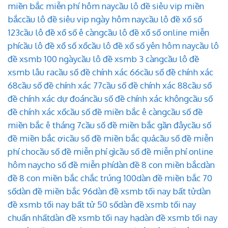
miền bắc miễn phí hôm nay
cầu lô đề siêu vip miền
bắc
cầu lô đề siêu vip ngày hôm nay
cầu lô đề xổ số
123
cầu lô đề xổ số ê càng
cầu lô đề xổ số online miễn
phí
cầu lô đề xổ số xổ
cầu lô đề xổ số yên hôm nay
cầu lô
đề xsmb 100 ngày
cầu lô đề xsmb 3 càng
cầu lô đề
xsmb lâu ra
cầu số đề chính xác 66
cầu số đề chính xác
68
cầu số đề chính xác 77
cầu số đề chính xác 88
cầu số
đề chính xác dự đoán
cầu số đề chính xác không
cầu số
đề chính xác xổ
cầu số đề miền bắc ê càng
cầu số đề
miền bắc ê tháng 7
cầu số đề miền bắc gần đây
cầu số
đề miền bắc ơi
cầu số đề miền bắc quả
cầu số đề miễn
phí cho
cầu số đề miễn phí gì
cầu số đề miễn phí online
hôm nay
cho số đề miễn phí
dàn đề 8 con miền bắc
dàn
đề 8 con miền bắc chắc trúng 100
dàn đề miền bắc 70
số
dàn đề miền bắc 96
dàn đề xsmb tối nay bất tử
dàn
đề xsmb tối nay bất tử 50 số
dàn đề xsmb tối nay
chuẩn nhất
dàn đề xsmb tối nay hạ
dàn đề xsmb tối nay