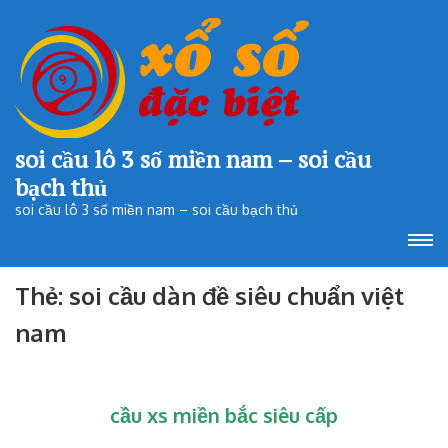
Bỏ
qua
và
tới
nội
dung
soi cầu lô 3 số miền nam – soi cầu
(ấn
bạch thủ
Enter)
soi cầu lô 3 số miền nam – soi cầu bạch thủ
Thẻ:
soi cầu dàn đề siêu chuẩn việt
nam
cầu xs miền bắc siêu cấp