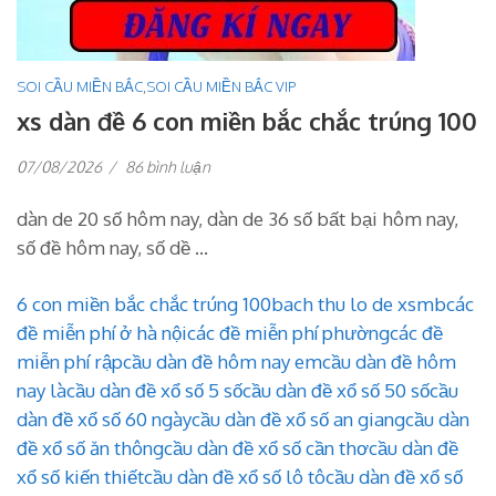
SOI CẦU MIỀN BẮC
,
SOI CẦU MIỀN BẮC VIP
xs dàn đề 6 con miền bắc chắc trúng 100
ở
07/08/2026
/
86 bình luận
xs
dàn
dàn de 20 số hôm nay, dàn de 36 số bất bại hôm nay,
đề
6
số đề hôm nay, số dề …
con
miền
bắc
6 con miền bắc chắc trúng 100
bach thu lo de xsmb
các
chắc
đề miễn phí ở hà nội
các đề miễn phí phường
các đề
trúng
100
miễn phí rập
cầu dàn đề hôm nay em
cầu dàn đề hôm
nay là
cầu dàn đề xổ số 5 số
cầu dàn đề xổ số 50 số
cầu
dàn đề xổ số 60 ngày
cầu dàn đề xổ số an giang
cầu dàn
đề xổ số ăn thông
cầu dàn đề xổ số cần thơ
cầu dàn đề
xổ số kiến thiết
cầu dàn đề xổ số lô tô
cầu dàn đề xổ số