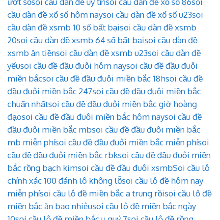
ướt số
soi cầu dàn đề uy tín
soi cầu dàn đề xổ số 86
soi
cầu dàn đề xổ số hôm nay
soi cầu dàn đề xổ số u23
soi
cầu dàn đề xsmb 10 số bất bại
soi cầu dàn đề xsmb
20
soi cầu dàn đề xsmb 64 số bất bại
soi cầu dàn đề
xsmb ăn tiền
soi cầu dàn đề xsmb u23
soi cầu dàn đề
yếu
soi cầu đề đầu đuôi hôm nay
soi cầu đề đầu đuôi
miền bắc
soi cầu đề đầu đuôi miền bắc 18h
soi cầu đề
đầu đuôi miền bắc 247
soi cầu đề đầu đuôi miền bắc
chuẩn nhất
soi cầu đề đầu đuôi miền bắc giờ hoàng
đạo
soi cầu đề đầu đuôi miền bắc hôm nay
soi cầu đề
đầu đuôi miền bắc mb
soi cầu đề đầu đuôi miền bắc
mb miễn phí
soi cầu đề đầu đuôi miền bắc miễn phí
soi
cầu đề đầu đuôi miền bắc rbk
soi cầu đề đầu đuôi miền
bắc rồng bạch kim
soi cầu đề đầu đuôi xsmb
Soi cầu lô
chính xác 100 đánh lô không lỗ
soi cầu lô đề hôm nay
miễn phí
soi cầu lô đề miền bắc a trung rồi
soi cầu lô đề
miền bắc ăn bao nhiêu
soi cầu lô đề miền bắc ngày
10
soi cầu lô đề miền bắc u quý 7
soi cầu lô đề rồng