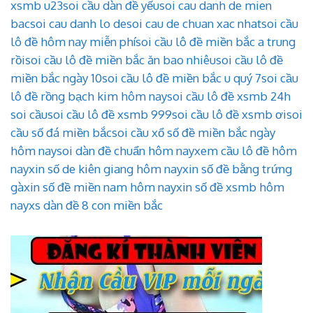
xsmb u23
soi cầu dàn đề yếu
soi cau danh de mien
bac
soi cau danh lo de
soi cau de chuan xac nhat
soi cầu
lô đề hôm nay miễn phí
soi cầu lô đề miền bắc a trung
rồi
soi cầu lô đề miền bắc ăn bao nhiêu
soi cầu lô đề
miền bắc ngày 10
soi cầu lô đề miền bắc u quý 7
soi cầu
lô đề rồng bạch kim hôm nay
soi cầu lô đề xsmb 24h
soi cầu
soi cầu lô đề xsmb 999
soi cầu lô đề xsmb ơi
soi
cầu số đá miền bắc
soi cầu xổ số đề miền bắc ngày
hôm nay
soi dàn đề chuẩn hôm nay
xem cầu lô đề hôm
nay
xin số de kiên giang hôm nay
xin số đề bằng trứng
gà
xin số đề miền nam hôm nay
xin số đề xsmb hôm
nay
xs dàn đề 8 con miền bắc