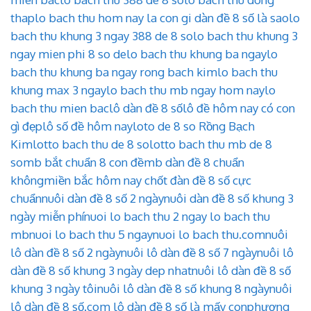
thap
lo bach thu hom nay la con gi dàn đề 8 số là sao
lo
bach thu khung 3 ngay 388 de 8 so
lo bach thu khung 3
ngay mien phi 8 so de
lo bach thu khung ba ngay
lo
bach thu khung ba ngay rong bach kim
lo bach thu
khung max 3 ngay
lo bach thu mb ngay hom nay
lo
bach thu mien bac
lô dàn đề 8 số
lô đề hôm nay có con
gì đẹp
lô số đề hôm nay
loto de 8 so Rồng Bạch
Kim
lotto bach thu de 8 so
lotto bach thu mb de 8
so
mb bắt chuẩn 8 con đề
mb dàn đề 8 chuẩn
không
miền bắc hôm nay chốt đàn đề 8 số cực
chuẩn
nuôi dàn đề 8 số 2 ngày
nuôi dàn đề 8 số khung 3
ngày miễn phí
nuoi lo bach thu 2 ngay lo bach thu
mb
nuoi lo bach thu 5 ngay
nuoi lo bach thu.com
nuôi
lô dàn đề 8 số 2 ngày
nuôi lô dàn đề 8 số 7 ngày
nuôi lô
dàn đề 8 số khung 3 ngày dep nhat
nuôi lô dàn đề 8 số
khung 3 ngày tôi
nuôi lô dàn đề 8 số khung 8 ngày
nuôi
lô dàn đề 8 số.com lô dàn đề 8 số là mấy con
phương