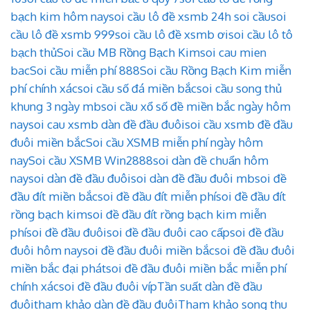
bạch kim hôm nay
soi cầu lô đề xsmb 24h soi cầu
soi
cầu lô đề xsmb 999
soi cầu lô đề xsmb ơi
soi cầu lô tô
bạch thủ
Soi cầu MB Rồng Bạch Kim
soi cau mien
bac
Soi cầu miễn phí 888
Soi cầu Rồng Bạch Kim miễn
phí chính xác
soi cầu số đá miền bắc
soi cầu song thủ
khung 3 ngày mb
soi cầu xổ số đề miền bắc ngày hôm
nay
soi cau xsmb dàn đề đầu đuôi
soi cầu xsmb đề đầu
đuôi miền bắc
Soi cầu XSMB miễn phí ngày hôm
nay
Soi cầu XSMB Win2888
soi dàn đề chuẩn hôm
nay
soi dàn đề đầu đuôi
soi dàn đề đầu đuôi mb
soi đề
đầu đít miền bắc
soi đề đầu đít miễn phí
soi đề đầu đít
rồng bạch kim
soi đề đầu đít rồng bạch kim miễn
phí
soi đề đầu đuôi
soi đề đầu đuôi cao cấp
soi đề đầu
đuôi hôm nay
soi đề đầu đuôi miền bắc
soi đề đầu đuôi
miền bắc đại phát
soi đề đầu đuôi miền bắc miễn phí
chính xác
soi đề đầu đuôi víp
Tần suất dàn đề đầu
đuôi
tham khảo dàn đề đầu đuôi
Tham khảo song thu