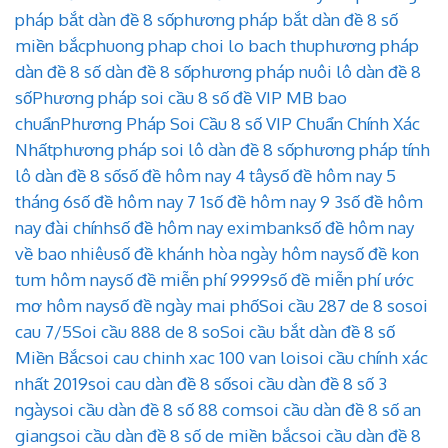
pháp bắt dàn đề 8 số
phương pháp bắt dàn đề 8 số
miền bắc
phuong phap choi lo bach thu
phương pháp
dàn đề 8 số dàn đề 8 số
phương pháp nuôi lô dàn đề 8
số
Phương pháp soi cầu 8 số đề VIP MB bao
chuẩn
Phương Pháp Soi Cầu 8 số VIP Chuẩn Chính Xác
Nhất
phương pháp soi lô dàn đề 8 số
phương pháp tính
lô dàn đề 8 số
số đề hôm nay 4 tây
số đề hôm nay 5
tháng 6
số đề hôm nay 7 1
số đề hôm nay 9 3
số đề hôm
nay đài chính
số đề hôm nay eximbank
số đề hôm nay
về bao nhiêu
số đề khánh hòa ngày hôm nay
số đề kon
tum hôm nay
số đề miễn phí 9999
số đề miễn phí ước
mơ hôm nay
số đề ngày mai phố
Soi cầu 287 de 8 so
soi
cau 7/5
Soi cầu 888 de 8 so
Soi cầu bắt dàn đề 8 số
Miền Bắc
soi cau chinh xac 100 van loi
soi cầu chính xác
nhất 2019
soi cau dàn đề 8 số
soi cầu dàn đề 8 số 3
ngày
soi cầu dàn đề 8 số 88 com
soi cầu dàn đề 8 số an
giang
soi cầu dàn đề 8 số de miền bắc
soi cầu dàn đề 8