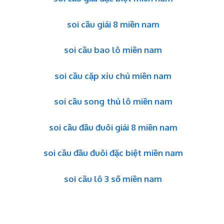
soi cầu giải 8 miền nam
soi cầu bao lô miền nam
soi cầu cặp xỉu chủ miền nam
soi cầu song thủ lô miền nam
soi cầu đầu đuôi giải 8 miền nam
soi cầu đầu đuôi đặc biệt miền nam
soi cầu lô 3 số miền nam