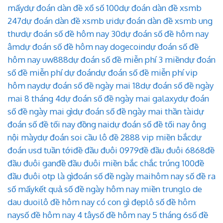
mấy
dự đoán dàn đề xổ số 100
dự đoán dàn đề xsmb
247
dự đoán dàn đề xsmb ưi
dự đoán dàn đề xsmb ung
thư
dự đoán số đề hôm nay 30
dự đoán số đề hôm nay
âm
dự đoán số đề hôm nay dogecoin
dự đoán số đề
hôm nay uw888
dự đoán số đề miễn phí 3 miền
dự đoán
số đề miễn phí dự đoán
dự đoán số đề miễn phí vip
hôm nay
dự đoán số đề ngày mai 18
dự đoán số đề ngày
mai 8 tháng 4
dự đoán số đề ngày mai galaxy
dự đoán
số đề ngày mai gì
dự đoán số đề ngày mai thần tài
dự
đoán số đề tối nay đồng nai
dự đoán số đề tối nay ông
nội mày
dự đoán soi cầu lô đề 2888 vip miền bắc
dự
đoán usd tuần tới
đề đầu đuôi 0979
đề đầu đuôi 6868
đề
đầu đuôi gan
đề đầu đuôi miền bắc chắc trúng 100
đề
đầu đuôi otp là gì
đoán số đề ngày mai
hôm nay số đề ra
số mấy
kết quả số đề ngày hôm nay miền trung
lo de
dau duoi
lô đề hôm nay có con gì đẹp
lô số đề hôm
nay
số đề hôm nay 4 tây
số đề hôm nay 5 tháng 6
số đề