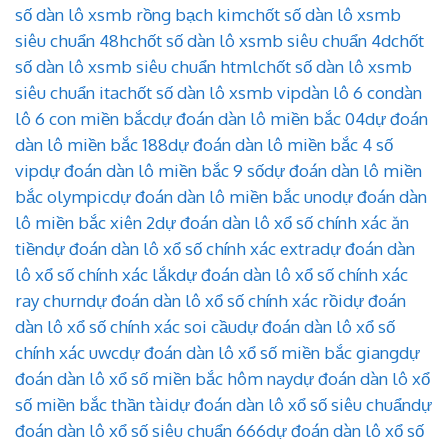
số dàn lô xsmb rồng bạch kim
chốt số dàn lô xsmb
siêu chuẩn 48h
chốt số dàn lô xsmb siêu chuẩn 4d
chốt
số dàn lô xsmb siêu chuẩn html
chốt số dàn lô xsmb
siêu chuẩn ita
chốt số dàn lô xsmb vip
dàn lô 6 con
dàn
lô 6 con miền bắc
dự đoán dàn lô miền bắc 04
dự đoán
dàn lô miền bắc 188
dự đoán dàn lô miền bắc 4 số
vip
dự đoán dàn lô miền bắc 9 số
dự đoán dàn lô miền
bắc olympic
dự đoán dàn lô miền bắc uno
dự đoán dàn
lô miền bắc xiên 2
dự đoán dàn lô xổ số chính xác ăn
tiền
dự đoán dàn lô xổ số chính xác extra
dự đoán dàn
lô xổ số chính xác lắk
dự đoán dàn lô xổ số chính xác
ray churn
dự đoán dàn lô xổ số chính xác rồi
dự đoán
dàn lô xổ số chính xác soi cầu
dự đoán dàn lô xổ số
chính xác uwc
dự đoán dàn lô xổ số miền bắc giang
dự
đoán dàn lô xổ số miền bắc hôm nay
dự đoán dàn lô xổ
số miền bắc thần tài
dự đoán dàn lô xổ số siêu chuẩn
dự
đoán dàn lô xổ số siêu chuẩn 666
dự đoán dàn lô xổ số