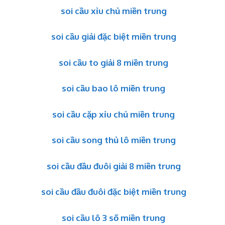
soi cầu xỉu chủ miền trung
soi cầu giải đặc biệt miền trung
soi cầu to giải 8 miền trung
soi cầu bao lô miền trung
soi cầu cặp xỉu chủ miền trung
soi cầu song thủ lô miền trung
soi cầu đầu đuôi giải 8 miền trung
soi cầu đầu đuôi đặc biệt miền trung
soi cầu lô 3 số miền trung