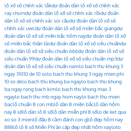
lô xổ số chính xác lắk
dự đoán dàn lô xổ số chính xác
ray churn
dự đoán dàn lô xổ số chính xác rồi
dự đoán
dàn lô xổ số chính xác soi cầu
dự đoán dàn lô xổ số
chính xác uwc
dự đoán dàn lô xổ số miền bắc giang
dự
đoán dàn lô xổ số miền bắc hôm nay
dự đoán dàn lô xổ
số miền bắc thần tài
dự đoán dàn lô xổ số siêu chuẩn
dự
đoán dàn lô xổ số siêu chuẩn 666
dự đoán dàn lô xổ số
siêu chuẩn 99
dự đoán dàn lô xổ số siêu chuẩn mp3
dự
đoán dàn lô xổ số siêu chuẩn nam
lo bach thu khung 3
ngay 31010 de 10 so
lo bach thu khung 3 ngay mien phi
10 so de
lo bach thu khung ba ngay
lo bach thu khung
ba ngay rong bach kim
lo bach thu khung max 3
ngay
lo bach thu mb ngay hom nay
lo bach thu mien
bac
lô chuẩn 8 con mb
lô dàn 8 miền bắc
lô dàn hôm
nay 8 số
lô dàn lô 8 số
lô dàn miễn phí 8 số
lo de ket qua
xo so 3 mien
lô đầu 8 câm đánh con gì
lô đẹp hôm nay
888
lô lô 8 số Miễn Phí ăn cặp đẹp nhất hôm nay
loto