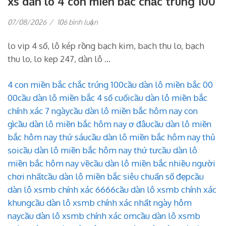
xs dàn lô 4 con miền bắc chắc trúng 100
ở
07/08/2026
/
106 bình luận
xs
dàn
lo vip 4 số, lô kép rồng bạch kim, bach thu lo, bạch
lô
4
thu lo, lo kep 247, dàn lô …
con
miền
bắc
4 con miền bắc chắc trúng 100
cầu dàn lô miền bắc 00
chắc
00
cầu dàn lô miền bắc 4 số cuối
cầu dàn lô miền bắc
trúng
100
chính xác 7 ngày
cầu dàn lô miền bắc hôm nay con
gì
cầu dàn lô miền bắc hôm nay ơ đâu
cầu dàn lô miền
bắc hôm nay thứ sáu
cầu dàn lô miền bắc hôm nay thủ
soi
cầu dàn lô miền bắc hôm nay thứ tư
cầu dàn lô
miền bắc hôm nay về
cầu dàn lô miền bắc nhiều người
chơi nhất
cầu dàn lô miền bắc siêu chuẩn số đẹp
cầu
dàn lô xsmb chính xác 6666
cầu dàn lô xsmb chính xác
khung
cầu dàn lô xsmb chính xác nhất ngày hôm
nay
cầu dàn lô xsmb chính xác om
cầu dàn lô xsmb