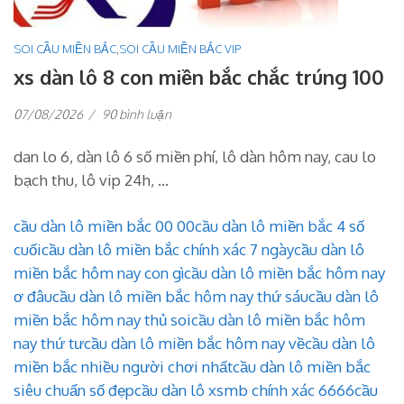
SOI CẦU MIỀN BẮC
,
SOI CẦU MIỀN BẮC VIP
xs dàn lô 8 con miền bắc chắc trúng 100
ở
07/08/2026
/
90 bình luận
xs
dàn
dan lo 6, dàn lô 6 số miền phí, lô dàn hôm nay, cau lo
lô
8
bạch thu, lô vip 24h, …
con
miền
bắc
cầu dàn lô miền bắc 00 00
cầu dàn lô miền bắc 4 số
chắc
cuối
cầu dàn lô miền bắc chính xác 7 ngày
cầu dàn lô
trúng
100
miền bắc hôm nay con gì
cầu dàn lô miền bắc hôm nay
ơ đâu
cầu dàn lô miền bắc hôm nay thứ sáu
cầu dàn lô
miền bắc hôm nay thủ soi
cầu dàn lô miền bắc hôm
nay thứ tư
cầu dàn lô miền bắc hôm nay về
cầu dàn lô
miền bắc nhiều người chơi nhất
cầu dàn lô miền bắc
siêu chuẩn số đẹp
cầu dàn lô xsmb chính xác 6666
cầu