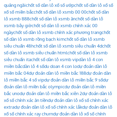
quảng ngãi
chốt số dàn lô xổ số ướp
chốt số dàn lô xổ số
xổ số miền bắc
chốt số dàn lô xsmb 00 00
chốt số dàn
lô xsmb 888
chốt số dàn lô xsmb ăn
chốt số dàn lô
xsmb bây giờ
chốt số dàn lô xsmb chính xác 00
ngày
chốt số dàn lô xsmb chính xác phương trang
chốt
số dàn lô xsmb rồng bạch kim
chốt số dàn lô xsmb
siêu chuẩn 48h
chốt số dàn lô xsmb siêu chuẩn 4d
chốt
số dàn lô xsmb siêu chuẩn html
chốt số dàn lô xsmb
siêu chuẩn ita
chốt số dàn lô xsmb vip
dàn lô 4 con
miền bắc
dàn lô 4 số
du doan 4 con lo
dự đoán dàn lô
miền bắc 04
dự đoán dàn lô miền bắc 188
dự đoán dàn
lô miền bắc 4 số vip
dự đoán dàn lô miền bắc 9 số
dự
đoán dàn lô miền bắc olympic
dự đoán dàn lô miền
bắc uno
dự đoán dàn lô miền bắc xiên 2
dự đoán dàn lô
xổ số chính xác ăn tiền
dự đoán dàn lô xổ số chính xác
extra
dự đoán dàn lô xổ số chính xác lắk
dự đoán dàn lô
xổ số chính xác ray churn
dự đoán dàn lô xổ số chính