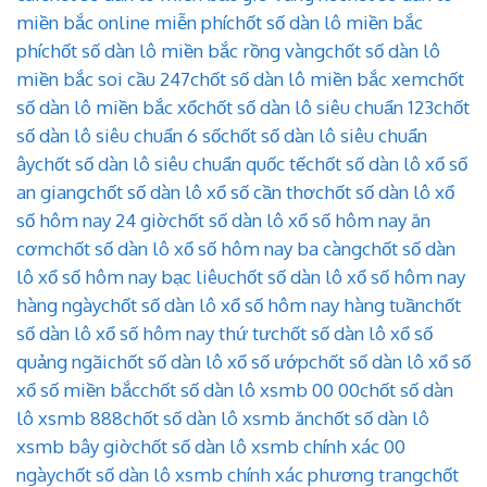
miền bắc online miễn phí
chốt số dàn lô miền bắc
phí
chốt số dàn lô miền bắc rồng vàng
chốt số dàn lô
miền bắc soi cầu 247
chốt số dàn lô miền bắc xem
chốt
số dàn lô miền bắc xổ
chốt số dàn lô siêu chuẩn 123
chốt
số dàn lô siêu chuẩn 6 số
chốt số dàn lô siêu chuẩn
ây
chốt số dàn lô siêu chuẩn quốc tế
chốt số dàn lô xổ số
an giang
chốt số dàn lô xổ số cần thơ
chốt số dàn lô xổ
số hôm nay 24 giờ
chốt số dàn lô xổ số hôm nay ăn
cơm
chốt số dàn lô xổ số hôm nay ba càng
chốt số dàn
lô xổ số hôm nay bạc liêu
chốt số dàn lô xổ số hôm nay
hàng ngày
chốt số dàn lô xổ số hôm nay hàng tuần
chốt
số dàn lô xổ số hôm nay thứ tư
chốt số dàn lô xổ số
quảng ngãi
chốt số dàn lô xổ số ướp
chốt số dàn lô xổ số
xổ số miền bắc
chốt số dàn lô xsmb 00 00
chốt số dàn
lô xsmb 888
chốt số dàn lô xsmb ăn
chốt số dàn lô
xsmb bây giờ
chốt số dàn lô xsmb chính xác 00
ngày
chốt số dàn lô xsmb chính xác phương trang
chốt