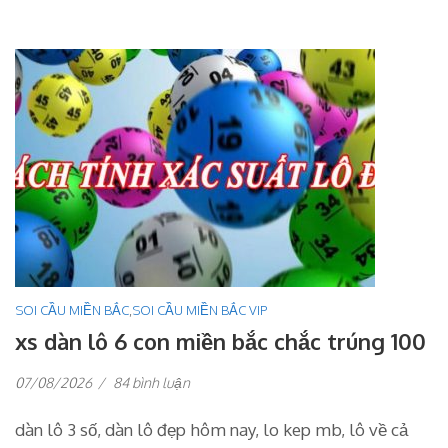
SOI CẦU MIỀN BẮC
,
SOI CẦU MIỀN BẮC VIP
xs dàn lô 6 con miền bắc chắc trúng 100
ở
07/08/2026
/
84 bình luận
xs
dàn
dàn lô 3 số, dàn lô đẹp hôm nay, lo kep mb, lô về cả
lô