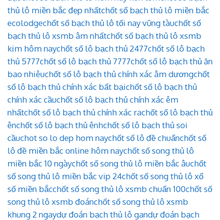
thủ lô miền bắc đẹp nhất
chốt số bạch thủ lô miền bắc
ecolodge
chốt số bạch thủ lô tối nay vũng tàu
chốt số
bạch thủ lô xsmb âm nhất
chốt số bạch thủ lô xsmb
kim hôm nay
chốt số lô bạch thủ 2477
chốt số lô bạch
thủ 5777
chốt số lô bạch thủ 7777
chốt số lô bạch thủ ăn
bao nhiêu
chốt số lô bạch thủ chính xác âm dương
chốt
số lô bạch thủ chính xác bất bại
chốt số lô bạch thủ
chính xác cầu
chốt số lô bạch thủ chính xác êm
nhất
chốt số lô bạch thủ chính xác ra
chốt số lô bạch thủ
ên
chốt số lô bạch thủ ênh
chốt số lô bạch thủ soi
cầu
chot so lo dep hom nay
chốt số lô đề chuẩn
chốt số
lô đề miền bắc online hôm nay
chốt số song thủ lô
miền bắc 10 ngày
chốt số song thủ lô miền bắc âu
chốt
số song thủ lô miền bắc vip 24
chốt số song thủ lô xổ
số miền bắc
chốt số song thủ lô xsmb chuẩn 100
chốt số
song thủ lô xsmb đoán
chốt số song thủ lô xsmb
khung 2 ngay
dự đoán bạch thủ lô gan
dự đoán bạch