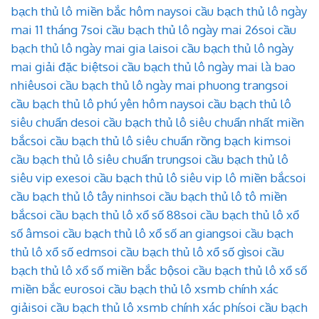
bạch thủ lô miền bắc hôm nay
soi cầu bạch thủ lô ngày
mai 11 tháng 7
soi cầu bạch thủ lô ngày mai 26
soi cầu
bạch thủ lô ngày mai gia lai
soi cầu bạch thủ lô ngày
mai giải đặc biệt
soi cầu bạch thủ lô ngày mai là bao
nhiêu
soi cầu bạch thủ lô ngày mai phuong trang
soi
cầu bạch thủ lô phú yên hôm nay
soi cầu bạch thủ lô
siêu chuẩn de
soi cầu bạch thủ lô siêu chuẩn nhất miền
bắc
soi cầu bạch thủ lô siêu chuẩn rồng bạch kim
soi
cầu bạch thủ lô siêu chuẩn trung
soi cầu bạch thủ lô
siêu vip exe
soi cầu bạch thủ lô siêu vip lô miền bắc
soi
cầu bạch thủ lô tây ninh
soi cầu bạch thủ lô tô miền
bắc
soi cầu bạch thủ lô xổ số 88
soi cầu bạch thủ lô xổ
số âm
soi cầu bạch thủ lô xổ số an giang
soi cầu bạch
thủ lô xổ số edm
soi cầu bạch thủ lô xổ số gì
soi cầu
bạch thủ lô xổ số miền bắc bộ
soi cầu bạch thủ lô xổ số
miền bắc euro
soi cầu bạch thủ lô xsmb chính xác
giải
soi cầu bạch thủ lô xsmb chính xác phí
soi cầu bạch