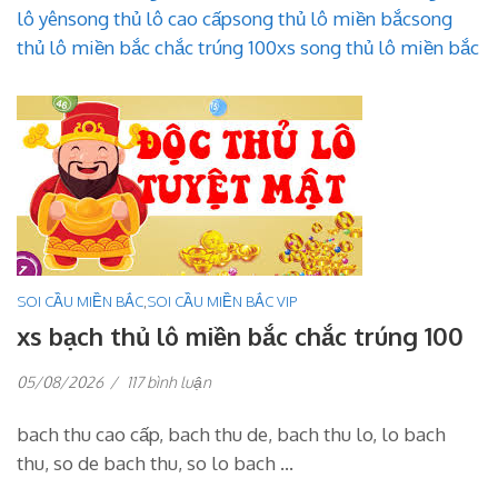
lô yên
song thủ lô cao cấp
song thủ lô miền bắc
song
thủ lô miền bắc chắc trúng 100
xs song thủ lô miền bắc
SOI CẦU MIỀN BẮC
,
SOI CẦU MIỀN BẮC VIP
xs bạch thủ lô miền bắc chắc trúng 100
ở
05/08/2026
/
117 bình luận
xs
bạch
bach thu cao cấp, bach thu de, bach thu lo, lo bach
thủ
lô
thu, so de bach thu, so lo bach …
miền
bắc