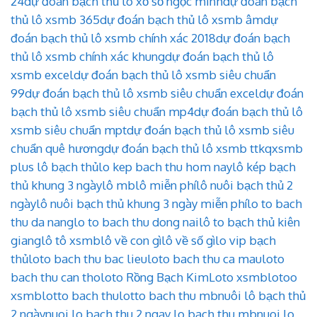
24
dự đoán bạch thủ lô xổ số ngọc minh
dự đoán bạch
thủ lô xsmb 365
dự đoán bạch thủ lô xsmb âm
dự
đoán bạch thủ lô xsmb chính xác 2018
dự đoán bạch
thủ lô xsmb chính xác khung
dự đoán bạch thủ lô
xsmb excel
dự đoán bạch thủ lô xsmb siêu chuẩn
99
dự đoán bạch thủ lô xsmb siêu chuẩn excel
dự đoán
bạch thủ lô xsmb siêu chuẩn mp4
dự đoán bạch thủ lô
xsmb siêu chuẩn mpt
dự đoán bạch thủ lô xsmb siêu
chuẩn quê hương
dự đoán bạch thủ lô xsmb tt
kqxsmb
plus lô bạch thủ
lo kep bach thu hom nay
lô kép bạch
thủ khung 3 ngày
lô mb
lô miễn phí
lô nuôi bạch thủ 2
ngày
lô nuôi bạch thủ khung 3 ngày miễn phí
lo to bach
thu da nang
lo to bach thu dong nai
lô to bạch thủ kiên
giang
lô tô xsmb
lô về con gì
lô về số gì
lo vip bạch
thủ
loto bach thu bac lieu
loto bach thu ca mau
loto
bach thu can tho
loto Rồng Bạch Kim
Loto xsmb
lotoo
xsmb
lotto bach thu
lotto bach thu mb
nuôi lô bạch thủ
2 ngày
nuoi lo bach thu 2 ngay lo bach thu mb
nuoi lo