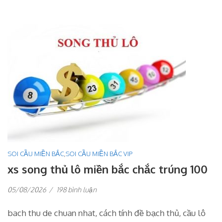
SOI CẦU MIỀN BẮC
,
SOI CẦU MIỀN BẮC VIP
xs song thủ lô miền bắc chắc trúng 100
ở
05/08/2026
/
198 bình luận
xs
song
bach thu de chuan nhat, cách tính đề bạch thủ, cầu lô
thủ