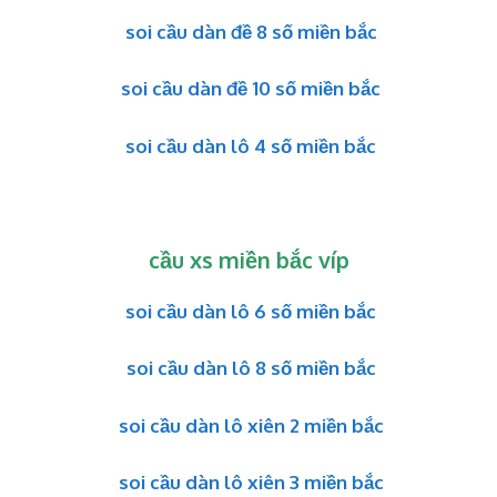
soi cầu dàn đề 8 số miền bắc
soi cầu dàn đề 10 số miền bắc
soi cầu dàn lô 4 số miền bắc
cầu xs miền bắc víp
soi cầu dàn lô 6 số miền bắc
soi cầu dàn lô 8 số miền bắc
soi cầu dàn lô xiên 2 miền bắc
soi cầu dàn lô xiên 3 miền bắc