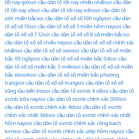
tối nay giờ
soi cầu dàn lô tối nay nhiều nhất
soi cầu dàn
lô tối nay số
soi cầu dàn lô tối nay xiên
soi cầu dàn lô
ướt miền bắc
soi cầu dàn lô xổ số 100 ngày
soi cầu dàn
lô xổ số 15
soi cầu dàn lô xổ số 3 miền hôm nay
soi cầu
dàn lô xổ số 7 12
soi cầu dàn lô xổ số 8 số miền bắc
soi
cầu dàn lô xổ số chiều nay
soi cầu dàn lô xổ số chính xác
nhất
soi cầu dàn lô xổ số iwin
soi cầu dàn lô xổ số miền
bắc 00 ngày
soi cầu dàn lô xổ số miền bắc 04
soi cầu
dàn lô xổ số miền bắc 3 miền
soi cầu dàn lô xổ số miền
bắc ebook
soi cầu dàn lô xổ số miền bắc phương
trang
soi cầu dàn lô xổ số trung
soi cầu dàn lô xổ số
vũng tàu bến tre
soi cầu dàn lô xsmb 4 số
soi cầu dàn lô
xsmb bữa nay
soi cầu dàn lô xsmb chính xác 000
soi
cầu dàn lô xsmb chính xác 4d
soi cầu dàn lô xsmb
chính xác nhất 366
soi cầu dàn lô xsmb chính xác nhất
hôm nay
soi cầu dàn lô xsmb chính xác rông bach
kim
soi cầu dàn lô xsmb chính xác ướp hôm nay
soi cầu