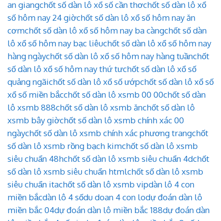
an giang
chốt số dàn lô xổ số cần thơ
chốt số dàn lô xổ
số hôm nay 24 giờ
chốt số dàn lô xổ số hôm nay ăn
cơm
chốt số dàn lô xổ số hôm nay ba càng
chốt số dàn
lô xổ số hôm nay bạc liêu
chốt số dàn lô xổ số hôm nay
hàng ngày
chốt số dàn lô xổ số hôm nay hàng tuần
chốt
số dàn lô xổ số hôm nay thứ tư
chốt số dàn lô xổ số
quảng ngãi
chốt số dàn lô xổ số ướp
chốt số dàn lô xổ số
xổ số miền bắc
chốt số dàn lô xsmb 00 00
chốt số dàn
lô xsmb 888
chốt số dàn lô xsmb ăn
chốt số dàn lô
xsmb bây giờ
chốt số dàn lô xsmb chính xác 00
ngày
chốt số dàn lô xsmb chính xác phương trang
chốt
số dàn lô xsmb rồng bạch kim
chốt số dàn lô xsmb
siêu chuẩn 48h
chốt số dàn lô xsmb siêu chuẩn 4d
chốt
số dàn lô xsmb siêu chuẩn html
chốt số dàn lô xsmb
siêu chuẩn ita
chốt số dàn lô xsmb vip
dàn lô 4 con
miền bắc
dàn lô 4 số
du doan 4 con lo
dự đoán dàn lô
miền bắc 04
dự đoán dàn lô miền bắc 188
dự đoán dàn