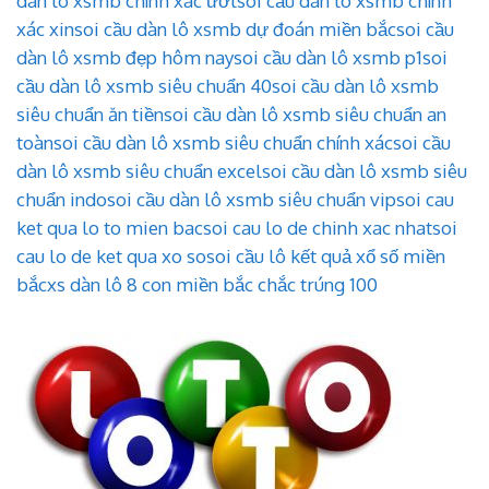
dàn lô xsmb chính xác ướt
soi cầu dàn lô xsmb chính
xác xin
soi cầu dàn lô xsmb dự đoán miền bắc
soi cầu
dàn lô xsmb đẹp hôm nay
soi cầu dàn lô xsmb p1
soi
cầu dàn lô xsmb siêu chuẩn 40
soi cầu dàn lô xsmb
siêu chuẩn ăn tiền
soi cầu dàn lô xsmb siêu chuẩn an
toàn
soi cầu dàn lô xsmb siêu chuẩn chính xác
soi cầu
dàn lô xsmb siêu chuẩn excel
soi cầu dàn lô xsmb siêu
chuẩn indo
soi cầu dàn lô xsmb siêu chuẩn vip
soi cau
ket qua lo to mien bac
soi cau lo de chinh xac nhat
soi
cau lo de ket qua xo so
soi cầu lô kết quả xổ số miền
bắc
xs dàn lô 8 con miền bắc chắc trúng 100