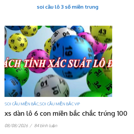
soi cầu lô 3 số miền trung
SOI CẦU MIỀN BẮC
,
SOI CẦU MIỀN BẮC VIP
xs dàn lô 6 con miền bắc chắc trúng 100
ở
08/08/2026
/
84 bình luận
xs