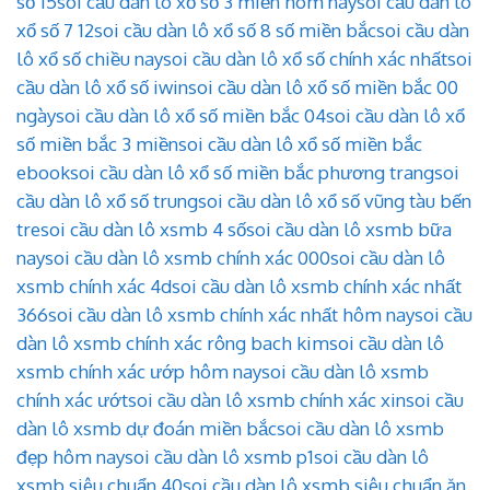
số 15
soi cầu dàn lô xổ số 3 miền hôm nay
soi cầu dàn lô
xổ số 7 12
soi cầu dàn lô xổ số 8 số miền bắc
soi cầu dàn
lô xổ số chiều nay
soi cầu dàn lô xổ số chính xác nhất
soi
cầu dàn lô xổ số iwin
soi cầu dàn lô xổ số miền bắc 00
ngày
soi cầu dàn lô xổ số miền bắc 04
soi cầu dàn lô xổ
số miền bắc 3 miền
soi cầu dàn lô xổ số miền bắc
ebook
soi cầu dàn lô xổ số miền bắc phương trang
soi
cầu dàn lô xổ số trung
soi cầu dàn lô xổ số vũng tàu bến
tre
soi cầu dàn lô xsmb 4 số
soi cầu dàn lô xsmb bữa
nay
soi cầu dàn lô xsmb chính xác 000
soi cầu dàn lô
xsmb chính xác 4d
soi cầu dàn lô xsmb chính xác nhất
366
soi cầu dàn lô xsmb chính xác nhất hôm nay
soi cầu
dàn lô xsmb chính xác rông bach kim
soi cầu dàn lô
xsmb chính xác ướp hôm nay
soi cầu dàn lô xsmb
chính xác ướt
soi cầu dàn lô xsmb chính xác xin
soi cầu
dàn lô xsmb dự đoán miền bắc
soi cầu dàn lô xsmb
đẹp hôm nay
soi cầu dàn lô xsmb p1
soi cầu dàn lô
xsmb siêu chuẩn 40
soi cầu dàn lô xsmb siêu chuẩn ăn