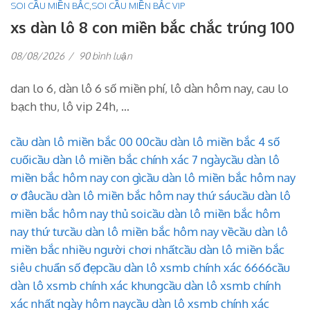
SOI CẦU MIỀN BẮC
,
SOI CẦU MIỀN BẮC VIP
xs dàn lô 8 con miền bắc chắc trúng 100
ở
08/08/2026
/
90 bình luận
xs
dàn
dan lo 6, dàn lô 6 số miền phí, lô dàn hôm nay, cau lo
lô
8
bạch thu, lô vip 24h, …
con
miền
bắc
cầu dàn lô miền bắc 00 00
cầu dàn lô miền bắc 4 số
chắc
cuối
cầu dàn lô miền bắc chính xác 7 ngày
cầu dàn lô
trúng
100
miền bắc hôm nay con gì
cầu dàn lô miền bắc hôm nay
ơ đâu
cầu dàn lô miền bắc hôm nay thứ sáu
cầu dàn lô
miền bắc hôm nay thủ soi
cầu dàn lô miền bắc hôm
nay thứ tư
cầu dàn lô miền bắc hôm nay về
cầu dàn lô
miền bắc nhiều người chơi nhất
cầu dàn lô miền bắc
siêu chuẩn số đẹp
cầu dàn lô xsmb chính xác 6666
cầu
dàn lô xsmb chính xác khung
cầu dàn lô xsmb chính
xác nhất ngày hôm nay
cầu dàn lô xsmb chính xác