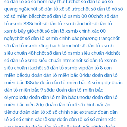
số dàn lô xổ số hôm nay thứ tư
chốt số dàn lô xổ số
quảng ngãi
chốt số dàn lô xổ số ướp
chốt số dàn lô xổ số
xổ số miền bắc
chốt số dàn lô xsmb 00 00
chốt số dàn
lô xsmb 888
chốt số dàn lô xsmb ăn
chốt số dàn lô
xsmb bây giờ
chốt số dàn lô xsmb chính xác 00
ngày
chốt số dàn lô xsmb chính xác phương trang
chốt
số dàn lô xsmb rồng bạch kim
chốt số dàn lô xsmb
siêu chuẩn 48h
chốt số dàn lô xsmb siêu chuẩn 4d
chốt
số dàn lô xsmb siêu chuẩn html
chốt số dàn lô xsmb
siêu chuẩn ita
chốt số dàn lô xsmb vip
dàn lô 8 con
miền bắc
dự đoán dàn lô miền bắc 04
dự đoán dàn lô
miền bắc 188
dự đoán dàn lô miền bắc 4 số vip
dự đoán
dàn lô miền bắc 9 số
dự đoán dàn lô miền bắc
olympic
dự đoán dàn lô miền bắc uno
dự đoán dàn lô
miền bắc xiên 2
dự đoán dàn lô xổ số chính xác ăn
tiền
dự đoán dàn lô xổ số chính xác extra
dự đoán dàn
lô xổ số chính xác lắk
dự đoán dàn lô xổ số chính xác
ray churn
dự đoán dàn lô xổ số chính xác rồi
dự đoán