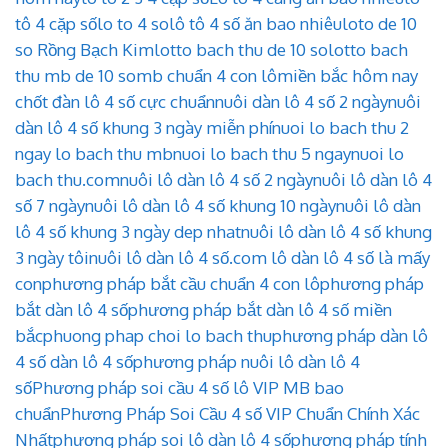
tô 4 cặp số
lo to 4 so
lô tô 4 số ăn bao nhiêu
loto de 10
so Rồng Bạch Kim
lotto bach thu de 10 so
lotto bach
thu mb de 10 so
mb chuẩn 4 con lô
miền bắc hôm nay
chốt đàn lô 4 số cực chuẩn
nuôi dàn lô 4 số 2 ngày
nuôi
dàn lô 4 số khung 3 ngày miễn phí
nuoi lo bach thu 2
ngay lo bach thu mb
nuoi lo bach thu 5 ngay
nuoi lo
bach thu.com
nuôi lô dàn lô 4 số 2 ngày
nuôi lô dàn lô 4
số 7 ngày
nuôi lô dàn lô 4 số khung 10 ngày
nuôi lô dàn
lô 4 số khung 3 ngày dep nhat
nuôi lô dàn lô 4 số khung
3 ngày tôi
nuôi lô dàn lô 4 số.com lô dàn lô 4 số là mấy
con
phương pháp bắt cầu chuẩn 4 con lô
phương pháp
bắt dàn lô 4 số
phương pháp bắt dàn lô 4 số miền
bắc
phuong phap choi lo bach thu
phương pháp dàn lô
4 số dàn lô 4 số
phương pháp nuôi lô dàn lô 4
số
Phương pháp soi cầu 4 số lô VIP MB bao
chuẩn
Phương Pháp Soi Cầu 4 số VIP Chuẩn Chính Xác
Nhất
phương pháp soi lô dàn lô 4 số
phương pháp tính