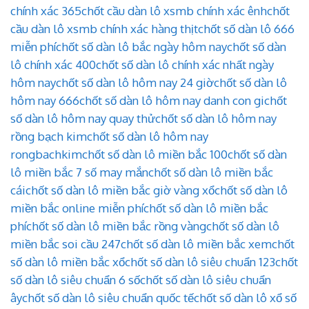
chính xác 365
chốt cầu dàn lô xsmb chính xác ênh
chốt
cầu dàn lô xsmb chính xác hàng thịt
chốt số dàn lô 666
miễn phí
chốt số dàn lô bắc ngày hôm nay
chốt số dàn
lô chính xác 400
chốt số dàn lô chính xác nhất ngày
hôm nay
chốt số dàn lô hôm nay 24 giờ
chốt số dàn lô
hôm nay 666
chốt số dàn lô hôm nay danh con gi
chốt
số dàn lô hôm nay quay thử
chốt số dàn lô hôm nay
rồng bạch kim
chốt số dàn lô hôm nay
rongbachkim
chốt số dàn lô miền bắc 100
chốt số dàn
lô miền bắc 7 số may mắn
chốt số dàn lô miền bắc
cái
chốt số dàn lô miền bắc giờ vàng xổ
chốt số dàn lô
miền bắc online miễn phí
chốt số dàn lô miền bắc
phí
chốt số dàn lô miền bắc rồng vàng
chốt số dàn lô
miền bắc soi cầu 247
chốt số dàn lô miền bắc xem
chốt
số dàn lô miền bắc xổ
chốt số dàn lô siêu chuẩn 123
chốt
số dàn lô siêu chuẩn 6 số
chốt số dàn lô siêu chuẩn
ây
chốt số dàn lô siêu chuẩn quốc tế
chốt số dàn lô xổ số