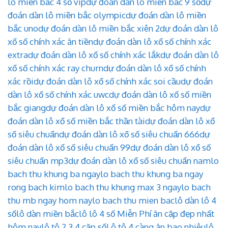
lô miền bắc 4 số vip
dự đoán dàn lô miền bắc 9 số
dự
đoán dàn lô miền bắc olympic
dự đoán dàn lô miền
bắc uno
dự đoán dàn lô miền bắc xiên 2
dự đoán dàn lô
xổ số chính xác ăn tiền
dự đoán dàn lô xổ số chính xác
extra
dự đoán dàn lô xổ số chính xác lắk
dự đoán dàn lô
xổ số chính xác ray churn
dự đoán dàn lô xổ số chính
xác rồi
dự đoán dàn lô xổ số chính xác soi cầu
dự đoán
dàn lô xổ số chính xác uwc
dự đoán dàn lô xổ số miền
bắc giang
dự đoán dàn lô xổ số miền bắc hôm nay
dự
đoán dàn lô xổ số miền bắc thần tài
dự đoán dàn lô xổ
số siêu chuẩn
dự đoán dàn lô xổ số siêu chuẩn 666
dự
đoán dàn lô xổ số siêu chuẩn 99
dự đoán dàn lô xổ số
siêu chuẩn mp3
dự đoán dàn lô xổ số siêu chuẩn nam
lo
bach thu khung ba ngay
lo bach thu khung ba ngay
rong bach kim
lo bach thu khung max 3 ngay
lo bach
thu mb ngay hom nay
lo bach thu mien bac
lô dàn lô 4
số
lô dàn miền bắc
lô lô 4 số Miễn Phí ăn cặp đẹp nhất
hôm nay
lô tô 2 3 4 cặp số
Lô tô 4 càng ăn bao nhiêu
lô