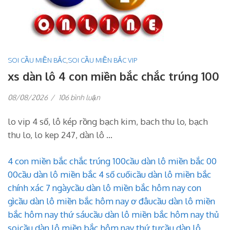
SOI CẦU MIỀN BẮC
,
SOI CẦU MIỀN BẮC VIP
xs dàn lô 4 con miền bắc chắc trúng 100
ở
08/08/2026
/
106 bình luận
xs
dàn
lo vip 4 số, lô kép rồng bạch kim, bach thu lo, bạch
lô
4
thu lo, lo kep 247, dàn lô …
con
miền
bắc
4 con miền bắc chắc trúng 100
cầu dàn lô miền bắc 00
chắc
00
cầu dàn lô miền bắc 4 số cuối
cầu dàn lô miền bắc
trúng
100
chính xác 7 ngày
cầu dàn lô miền bắc hôm nay con
gì
cầu dàn lô miền bắc hôm nay ơ đâu
cầu dàn lô miền
bắc hôm nay thứ sáu
cầu dàn lô miền bắc hôm nay thủ
soi
cầu dàn lô miền bắc hôm nay thứ tư
cầu dàn lô