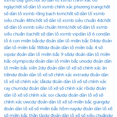
ngày
chốt số dàn lô xsmb chính xác phương trang
chốt
số dàn lô xsmb rồng bạch kim
chốt số dàn lô xsmb
siêu chuẩn 48h
chốt số dàn lô xsmb siêu chuẩn 4d
chốt
số dàn lô xsmb siêu chuẩn html
chốt số dàn lô xsmb
siêu chuẩn ita
chốt số dàn lô xsmb vip
dàn lô 6 con
dàn
lô 6 con miền bắc
dự đoán dàn lô miền bắc 04
dự đoán
dàn lô miền bắc 188
dự đoán dàn lô miền bắc 4 số
vip
dự đoán dàn lô miền bắc 9 số
dự đoán dàn lô miền
bắc olympic
dự đoán dàn lô miền bắc uno
dự đoán dàn
lô miền bắc xiên 2
dự đoán dàn lô xổ số chính xác ăn
tiền
dự đoán dàn lô xổ số chính xác extra
dự đoán dàn
lô xổ số chính xác lắk
dự đoán dàn lô xổ số chính xác
ray churn
dự đoán dàn lô xổ số chính xác rồi
dự đoán
dàn lô xổ số chính xác soi cầu
dự đoán dàn lô xổ số
chính xác uwc
dự đoán dàn lô xổ số miền bắc giang
dự
đoán dàn lô xổ số miền bắc hôm nay
dự đoán dàn lô xổ
số miền bắc thần tài
dự đoán dàn lô xổ số siêu chuẩn
dự