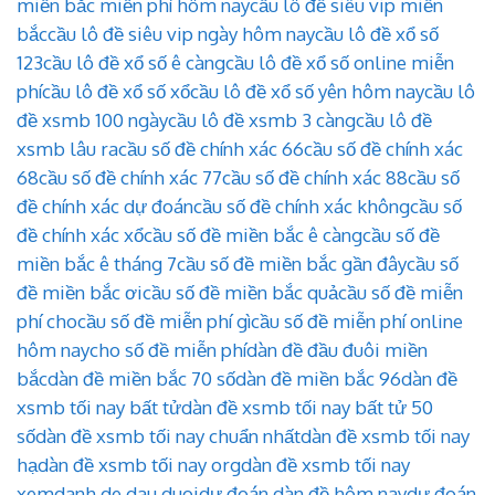
miền bắc miễn phí hôm nay
cầu lô đề siêu vip miền
bắc
cầu lô đề siêu vip ngày hôm nay
cầu lô đề xổ số
123
cầu lô đề xổ số ê càng
cầu lô đề xổ số online miễn
phí
cầu lô đề xổ số xổ
cầu lô đề xổ số yên hôm nay
cầu lô
đề xsmb 100 ngày
cầu lô đề xsmb 3 càng
cầu lô đề
xsmb lâu ra
cầu số đề chính xác 66
cầu số đề chính xác
68
cầu số đề chính xác 77
cầu số đề chính xác 88
cầu số
đề chính xác dự đoán
cầu số đề chính xác không
cầu số
đề chính xác xổ
cầu số đề miền bắc ê càng
cầu số đề
miền bắc ê tháng 7
cầu số đề miền bắc gần đây
cầu số
đề miền bắc ơi
cầu số đề miền bắc quả
cầu số đề miễn
phí cho
cầu số đề miễn phí gì
cầu số đề miễn phí online
hôm nay
cho số đề miễn phí
dàn đề đầu đuôi miền
bắc
dàn đề miền bắc 70 số
dàn đề miền bắc 96
dàn đề
xsmb tối nay bất tử
dàn đề xsmb tối nay bất tử 50
số
dàn đề xsmb tối nay chuẩn nhất
dàn đề xsmb tối nay
hạ
dàn đề xsmb tối nay org
dàn đề xsmb tối nay
xem
danh de dau duoi
dự đoán dàn đề hôm nay
dự đoán