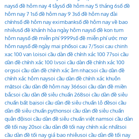
nay
số đề hôm nay 4 tây
số đề hôm nay 5 tháng 6
số đề
hôm nay 7 1
số đề hôm nay 9 3
số đề hôm nay đài
chính
số đề hôm nay eximbank
số đề hôm nay về bao
nhiêu
số đề khánh hòa ngày hôm nay
số đề kon tum
hôm nay
số đề miễn phí 9999
số đề miễn phí ước mơ
hôm nay
số đề ngày mai phố
soi cau 7/5
soi cau chinh
xac 100 van loi
soi cầu dàn đề chính xác 100 77
soi cầu
dàn đề chính xác 100 lv
soi cầu dàn đề chính xác 100
org
soi cầu dàn đề chính xác âm nhạc
soi cầu dàn đề
chính xác hôm nay
soi cầu dàn đề chính xác khuôn
mặt
soi cầu dàn đề hôm nay 366
soi cầu dàn đề miền
bắc
soi cầu dàn đề siêu chuẩn 268
soi cầu dàn đề siêu
chuẩn bất bại
soi cầu dàn đề siêu chuẩn lô đề
soi cầu
dàn đề siêu chuẩn python
soi cầu dàn đề siêu chuẩn
quân đội
soi cầu dàn đề siêu chuẩn việt nam
soi cầu dàn
đề tối nay 20
soi cầu dàn đề tối nay chính xác nhất
soi
cầu dàn đề tối nay giá bao nhiêu
soi cầu dàn đề tối nay