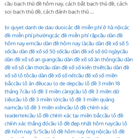
cầu bạch thủ đề hôm nay, cách bắt bạch thủ đề, cách
đề
đầu
soi bạch thủ đề, cách đánh bạch thủ …
đuôi
miền
bắc
bi quyet danh de dau duoi
các đề miễn phí ở hà nội
các
chắc
đề miễn phí phường
các đề miễn phí rập
cầu dàn đề
trúng
100
hôm nay em
cầu dàn đề hôm nay là
cầu dàn đề xổ số 5
số
cầu dàn đề xổ số 50 số
cầu dàn đề xổ số 60 ngày
cầu
dàn đề xổ số an giang
cầu dàn đề xổ số ăn thông
cầu dàn
đề xổ số cần thơ
cầu dàn đề xổ số kiến thiết
cầu dàn đề
xổ số lô tô
cầu dàn đề xổ số nét
cầu đề xổ số miền
bắc
cầu lô ăn đều
cau lo de dep
cầu lô đề 3 miền 18
tháng 7
cầu lô đề 3 miền càng
cầu lô đề 3 miền dữ
liệu
cầu lô đề 3 miền lời
cầu lô đề 3 miền quảng
nam
cầu lô đề 3 miền xiên
cầu lô đề chính xác
leadertek
cầu lô đề chính xác tại miền bắc
cầu lô đề
chính xác thắng đó
cầu lô đề đẹp nhất hôm nay
cầu lô
đề hôm nay 5/5
cầu lô đề hôm nay ông nội
cầu lô đề