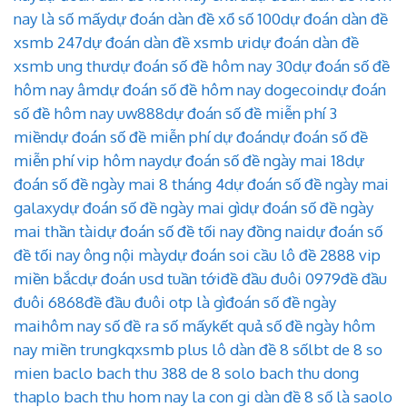
nay là số mấy
dự đoán dàn đề xổ số 100
dự đoán dàn đề
xsmb 247
dự đoán dàn đề xsmb ưi
dự đoán dàn đề
xsmb ung thư
dự đoán số đề hôm nay 30
dự đoán số đề
hôm nay âm
dự đoán số đề hôm nay dogecoin
dự đoán
số đề hôm nay uw888
dự đoán số đề miễn phí 3
miền
dự đoán số đề miễn phí dự đoán
dự đoán số đề
miễn phí vip hôm nay
dự đoán số đề ngày mai 18
dự
đoán số đề ngày mai 8 tháng 4
dự đoán số đề ngày mai
galaxy
dự đoán số đề ngày mai gì
dự đoán số đề ngày
mai thần tài
dự đoán số đề tối nay đồng nai
dự đoán số
đề tối nay ông nội mày
dự đoán soi cầu lô đề 2888 vip
miền bắc
dự đoán usd tuần tới
đề đầu đuôi 0979
đề đầu
đuôi 6868
đề đầu đuôi otp là gì
đoán số đề ngày
mai
hôm nay số đề ra số mấy
kết quả số đề ngày hôm
nay miền trung
kqxsmb plus lô dàn đề 8 số
lbt de 8 so
mien bac
lo bach thu 388 de 8 so
lo bach thu dong
thap
lo bach thu hom nay la con gi dàn đề 8 số là sao
lo