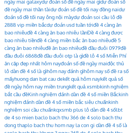
ngày mai galaxy
dự đoán số đề ngày mai gì
dự đoán số
đề ngày mai thần tài
dự đoán số đề tối nay đồng nai
dự
đoán số đề tối nay ông nội mày
dự đoán soi cầu lô đề
2888 vip miền bắc
dự đoán usd tuần tới
đề 4 càng ăn
bao nhiêu
đề 4 càng ăn bao nhiêu lần
Đề 4 càng được
bao nhiêu tiền
đề 4 càng miền bắc ăn bao nhiêu
đề 5
càng ăn bao nhiêu
đề ăn bao nhiêu
đề đầu đuôi 0979
đề
đầu đuôi 6868
đề đầu đuôi otp là gì
đề lô 4 số Miễn Phí
ăn cặp đẹp nhất hôm nay
đoán số đề ngày mai
độc thủ
lô dàn đề 4 số là gì
hôm nay đánh gì
hôm nay số đề ra số
mấy
huong dan bat cau de
kết quả hôm nay
kết quả số
đề ngày hôm nay miền trung
kết quả xsmb
kinh nghiệm
bắt cầu đề
Kinh nghiệm đánh dàn đề 4 số miền Bắc
kinh
nghiệm đánh dàn đề 4 số miền bắc siêu chuẩn
kinh
nghiệm soi cầu chuẩn
kqxsmb plus lô dàn đề 4 số
lbt
de 4 so mien bac
lo bach thu 366 de 4 so
lo bach thu
dong thap
lo bach thu hom nay la con gi dàn đề 4 số là
sao
lo bach thu khung 3 ngay 368 de 4 so
lo bach thu