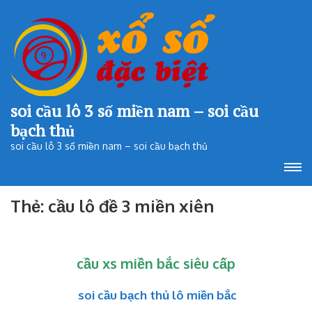
Bỏ
qua
và
tới
nội
dung
soi cầu lô 3 số miền nam – soi cầu
(ấn
bạch thủ
Enter)
soi cầu lô 3 số miền nam – soi cầu bạch thủ
Thẻ:
cầu lô đề 3 miền xiên
cầu xs miền bắc siêu cấp
soi cầu bạch thủ lô miền bắc