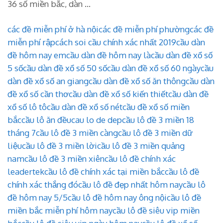
8
36 số miền bắc, dàn …
con
miền
bắc
các đề miễn phí ở hà nội
các đề miễn phí phường
các đề
chắc
miễn phí rập
cách soi cầu chính xác nhất 2019
cầu dàn
trúng
100
đề hôm nay em
cầu dàn đề hôm nay là
cầu dàn đề xổ số
5 số
cầu dàn đề xổ số 50 số
cầu dàn đề xổ số 60 ngày
cầu
dàn đề xổ số an giang
cầu dàn đề xổ số ăn thông
cầu dàn
đề xổ số cần thơ
cầu dàn đề xổ số kiến thiết
cầu dàn đề
xổ số lô tô
cầu dàn đề xổ số nét
cầu đề xổ số miền
bắc
cầu lô ăn đều
cau lo de dep
cầu lô đề 3 miền 18
tháng 7
cầu lô đề 3 miền càng
cầu lô đề 3 miền dữ
liệu
cầu lô đề 3 miền lời
cầu lô đề 3 miền quảng
nam
cầu lô đề 3 miền xiên
cầu lô đề chính xác
leadertek
cầu lô đề chính xác tại miền bắc
cầu lô đề
chính xác thắng đó
cầu lô đề đẹp nhất hôm nay
cầu lô
đề hôm nay 5/5
cầu lô đề hôm nay ông nội
cầu lô đề
miền bắc miễn phí hôm nay
cầu lô đề siêu vip miền