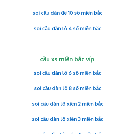
soi cầu dàn đề 10 số miền bắc
soi cầu dàn lô 4 số miền bắc
cầu xs miền bắc víp
soi cầu dàn lô 6 số miền bắc
soi cầu dàn lô 8 số miền bắc
soi cầu dàn lô xiên 2 miền bắc
soi cầu dàn lô xiên 3 miền bắc