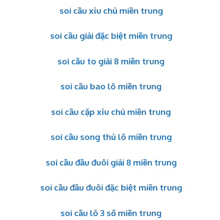
soi cầu xỉu chủ miền trung
soi cầu giải đặc biệt miền trung
soi cầu to giải 8 miền trung
soi cầu bao lô miền trung
soi cầu cặp xỉu chủ miền trung
soi cầu song thủ lô miền trung
soi cầu đầu đuôi giải 8 miền trung
soi cầu đầu đuôi đặc biệt miền trung
soi cầu lô 3 số miền trung