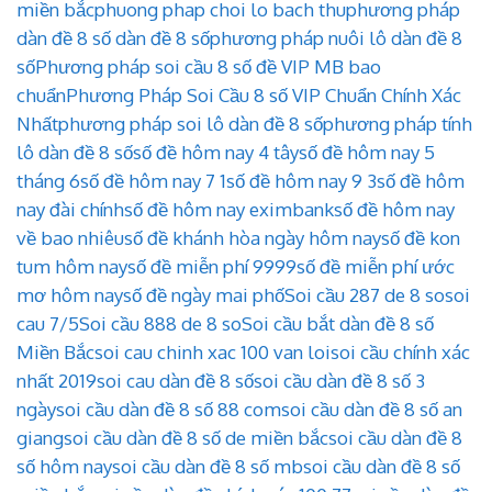
miền bắc
phuong phap choi lo bach thu
phương pháp
dàn đề 8 số dàn đề 8 số
phương pháp nuôi lô dàn đề 8
số
Phương pháp soi cầu 8 số đề VIP MB bao
chuẩn
Phương Pháp Soi Cầu 8 số VIP Chuẩn Chính Xác
Nhất
phương pháp soi lô dàn đề 8 số
phương pháp tính
lô dàn đề 8 số
số đề hôm nay 4 tây
số đề hôm nay 5
tháng 6
số đề hôm nay 7 1
số đề hôm nay 9 3
số đề hôm
nay đài chính
số đề hôm nay eximbank
số đề hôm nay
về bao nhiêu
số đề khánh hòa ngày hôm nay
số đề kon
tum hôm nay
số đề miễn phí 9999
số đề miễn phí ước
mơ hôm nay
số đề ngày mai phố
Soi cầu 287 de 8 so
soi
cau 7/5
Soi cầu 888 de 8 so
Soi cầu bắt dàn đề 8 số
Miền Bắc
soi cau chinh xac 100 van loi
soi cầu chính xác
nhất 2019
soi cau dàn đề 8 số
soi cầu dàn đề 8 số 3
ngày
soi cầu dàn đề 8 số 88 com
soi cầu dàn đề 8 số an
giang
soi cầu dàn đề 8 số de miền bắc
soi cầu dàn đề 8
số hôm nay
soi cầu dàn đề 8 số mb
soi cầu dàn đề 8 số