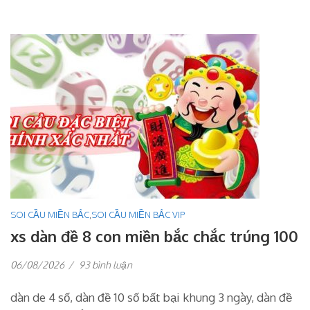
SOI CẦU MIỀN BẮC
,
SOI CẦU MIỀN BẮC VIP
xs dàn đề 8 con miền bắc chắc trúng 100
ở
06/08/2026
/
93 bình luận
xs
dàn
dàn de 4 số, dàn đề 10 số bất bại khung 3 ngày, dàn đề
đề