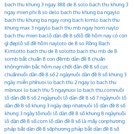
bach thu khung 3 ngay 388 de 8 so
lo bach thu khung 3
ngay mien phi 8 so de
lo bach thu khung ba ngay
lo
bach thu khung ba ngay rong bach kim
lo bach thu
khung max 3 ngay
lo bach thu mb ngay hom nay
lo
bach thu mien bac
lô dàn đề 8 số
lô đề hôm nay có con
gì đẹp
lô số đề hôm nay
loto de 8 so Rồng Bạch
Kim
lotto bach thu de 8 so
lotto bach thu mb de 8
so
mb bắt chuẩn 8 con đề
mb dàn đề 8 chuẩn
không
miền bắc hôm nay chốt đàn đề 8 số cực
chuẩn
nuôi dàn đề 8 số 2 ngày
nuôi dàn đề 8 số khung 3
ngày miễn phí
nuoi lo bach thu 2 ngay lo bach thu
mb
nuoi lo bach thu 5 ngay
nuoi lo bach thu.com
nuôi
lô dàn đề 8 số 2 ngày
nuôi lô dàn đề 8 số 7 ngày
nuôi lô
dàn đề 8 số khung 3 ngày dep nhat
nuôi lô dàn đề 8 số
khung 3 ngày tôi
nuôi lô dàn đề 8 số khung 8 ngày
nuôi
lô dàn đề 8 số.com lô dàn đề 8 số là mấy con
phương
pháp bắt dàn đề 8 số
phương pháp bắt dàn đề 8 số