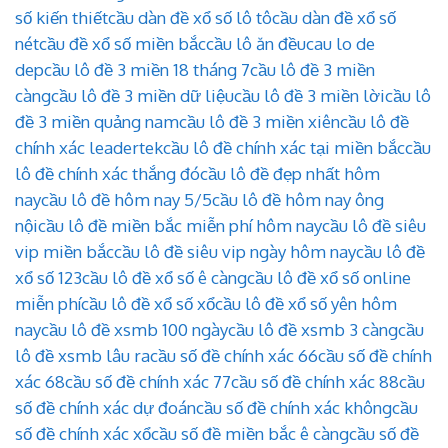
số kiến thiết
cầu dàn đề xổ số lô tô
cầu dàn đề xổ số
nét
cầu đề xổ số miền bắc
cầu lô ăn đều
cau lo de
dep
cầu lô đề 3 miền 18 tháng 7
cầu lô đề 3 miền
càng
cầu lô đề 3 miền dữ liệu
cầu lô đề 3 miền lời
cầu lô
đề 3 miền quảng nam
cầu lô đề 3 miền xiên
cầu lô đề
chính xác leadertek
cầu lô đề chính xác tại miền bắc
cầu
lô đề chính xác thắng đó
cầu lô đề đẹp nhất hôm
nay
cầu lô đề hôm nay 5/5
cầu lô đề hôm nay ông
nội
cầu lô đề miền bắc miễn phí hôm nay
cầu lô đề siêu
vip miền bắc
cầu lô đề siêu vip ngày hôm nay
cầu lô đề
xổ số 123
cầu lô đề xổ số ê càng
cầu lô đề xổ số online
miễn phí
cầu lô đề xổ số xổ
cầu lô đề xổ số yên hôm
nay
cầu lô đề xsmb 100 ngày
cầu lô đề xsmb 3 càng
cầu
lô đề xsmb lâu ra
cầu số đề chính xác 66
cầu số đề chính
xác 68
cầu số đề chính xác 77
cầu số đề chính xác 88
cầu
số đề chính xác dự đoán
cầu số đề chính xác không
cầu
số đề chính xác xổ
cầu số đề miền bắc ê càng
cầu số đề