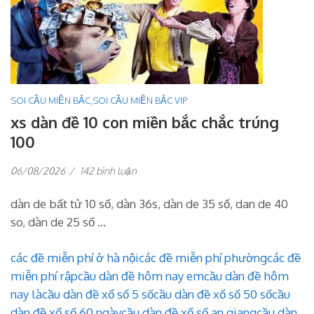
SOI CẦU MIỀN BẮC
,
SOI CẦU MIỀN BẮC VIP
xs dàn đề 10 con miền bắc chắc trúng
100
ở
06/08/2026
/
142 bình luận
xs
dàn
dàn de bất tử 10 số, dàn 36s, dàn de 35 số, dan de 40
đề
10
so, dàn de 25 số …
con
miền
bắc
các đề miễn phí ở hà nội
các đề miễn phí phường
các đề
chắc
miễn phí rập
cầu dàn đề hôm nay em
cầu dàn đề hôm
trúng
100
nay là
cầu dàn đề xổ số 5 số
cầu dàn đề xổ số 50 số
cầu
dàn đề xổ số 60 ngày
cầu dàn đề xổ số an giang
cầu dàn