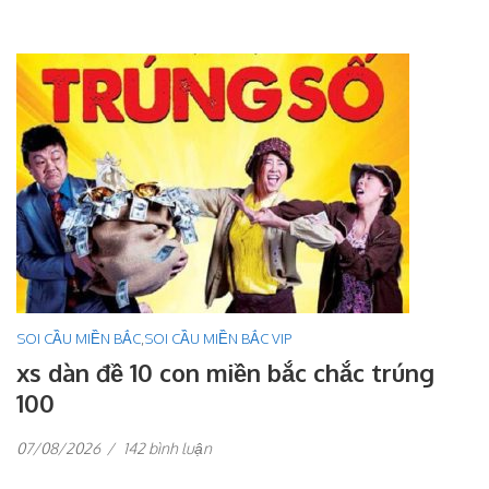
SOI CẦU MIỀN BẮC
,
SOI CẦU MIỀN BẮC VIP
xs dàn đề 10 con miền bắc chắc trúng
100
ở
07/08/2026
/
142 bình luận
xs
dàn