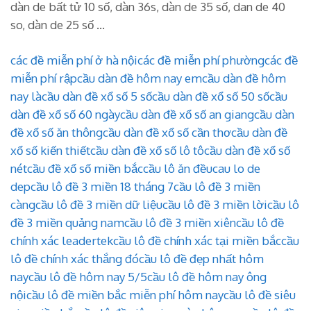
dàn de bất tử 10 số, dàn 36s, dàn de 35 số, dan de 40
đề
10
so, dàn de 25 số …
con
miền
bắc
các đề miễn phí ở hà nội
các đề miễn phí phường
các đề
chắc
miễn phí rập
cầu dàn đề hôm nay em
cầu dàn đề hôm
trúng
100
nay là
cầu dàn đề xổ số 5 số
cầu dàn đề xổ số 50 số
cầu
dàn đề xổ số 60 ngày
cầu dàn đề xổ số an giang
cầu dàn
đề xổ số ăn thông
cầu dàn đề xổ số cần thơ
cầu dàn đề
xổ số kiến thiết
cầu dàn đề xổ số lô tô
cầu dàn đề xổ số
nét
cầu đề xổ số miền bắc
cầu lô ăn đều
cau lo de
dep
cầu lô đề 3 miền 18 tháng 7
cầu lô đề 3 miền
càng
cầu lô đề 3 miền dữ liệu
cầu lô đề 3 miền lời
cầu lô
đề 3 miền quảng nam
cầu lô đề 3 miền xiên
cầu lô đề
chính xác leadertek
cầu lô đề chính xác tại miền bắc
cầu
lô đề chính xác thắng đó
cầu lô đề đẹp nhất hôm
nay
cầu lô đề hôm nay 5/5
cầu lô đề hôm nay ông
nội
cầu lô đề miền bắc miễn phí hôm nay
cầu lô đề siêu