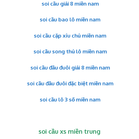
soi cầu giải 8 miền nam
soi cầu bao lô miền nam
soi cầu cặp xỉu chủ miền nam
soi cầu song thủ lô miền nam
soi cầu đầu đuôi giải 8 miền nam
soi cầu đầu đuôi đặc biệt miền nam
soi cầu lô 3 số miền nam
soi cầu xs miền trung