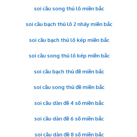
soi cầu song thủ lô miền bắc
soi cầu bạch thủ lô 2 nháy miền bắc
soi cầu bạch thủ lô kép miền bắc
soi cầu song thủ lô kép miền bắc
soi cầu bạch thủ đề miền bắc
soi cầu song thủ đề miền bắc
soi cầu dàn đề 4 số miền bắc
soi cầu dàn đề 6 số miền bắc
soi cầu dàn đề 8 số miền bắc