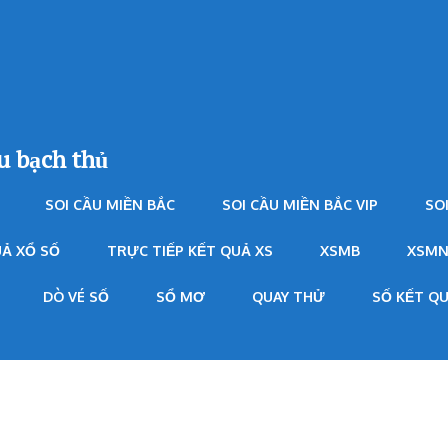
ầu bạch thủ
SOI CẦU MIỀN BẮC
SOI CẦU MIỀN BẮC VIP
SO
UẢ XỔ SỐ
TRỰC TIẾP KẾT QUẢ XS
XSMB
XSM
DÒ VÉ SỐ
SỔ MƠ
QUAY THỬ
SỐ KẾT Q