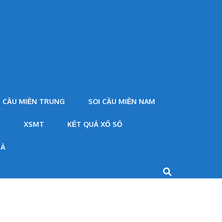
I CẦU MIỀN TRUNG
SOI CẦU MIỀN NAM
N
XSMT
KẾT QUẢ XỔ SỐ
UẢ