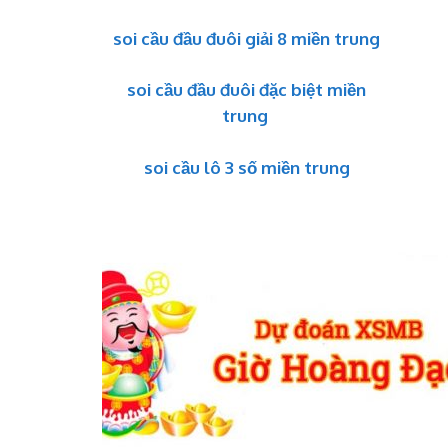
soi cầu đầu đuôi giải 8 miền trung
soi cầu đầu đuôi đặc biệt miền
trung
soi cầu lô 3 số miền trung