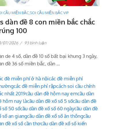
OI CẦU MIỀN BẮC
,
SOI CẦU MIỀN BẮC VIP
s dàn đề 8 con miền bắc chắc
rúng 100
ở
0/07/2026
/
93 bình luận
xs
dàn
àn de 4 số, dàn đề 10 số bất bại khung 3 ngày,
đề
8
àn đề 36 số miền bắc, dàn …
con
miền
bắc
ác đề miễn phí ở hà nội
các đề miễn phí
chắc
hường
các đề miễn phí rập
cách soi cầu chính
trúng
100
ác nhất 2019
cầu dàn đề hôm nay em
cầu dàn
ề hôm nay là
cầu dàn đề xổ số 5 số
cầu dàn đề
ổ số 50 số
cầu dàn đề xổ số 60 ngày
cầu dàn đề
ổ số an giang
cầu dàn đề xổ số ăn thông
cầu
àn đề xổ số cần thơ
cầu dàn đề xổ số kiến