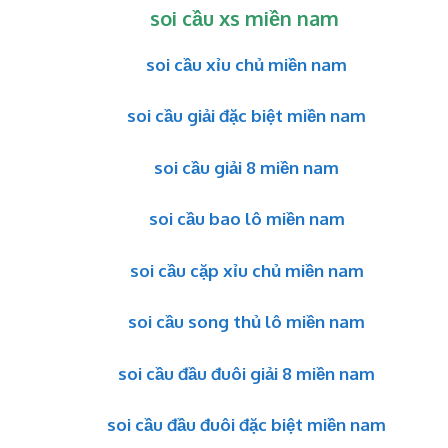
soi cầu xs miền nam
soi cầu xỉu chủ miền nam
soi cầu giải đặc biệt miền nam
soi cầu giải 8 miền nam
soi cầu bao lô miền nam
soi cầu cặp xỉu chủ miền nam
soi cầu song thủ lô miền nam
soi cầu đầu đuôi giải 8 miền nam
soi cầu đầu đuôi đặc biệt miền nam