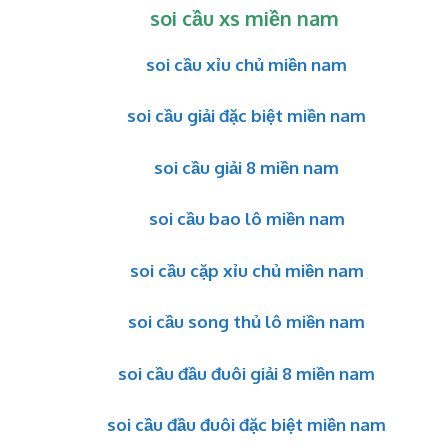
soi cầu xs miền nam
soi cầu xỉu chủ miền nam
soi cầu giải đặc biệt miền nam
soi cầu giải 8 miền nam
soi cầu bao lô miền nam
soi cầu cặp xỉu chủ miền nam
soi cầu song thủ lô miền nam
soi cầu đầu đuôi giải 8 miền nam
soi cầu đầu đuôi đặc biệt miền nam