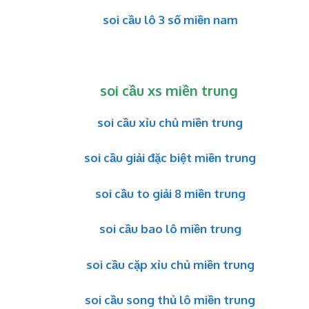
soi cầu lô 3 số miền nam
soi cầu xs miền trung
soi cầu xỉu chủ miền trung
soi cầu giải đặc biệt miền trung
soi cầu to giải 8 miền trung
soi cầu bao lô miền trung
soi cầu cặp xỉu chủ miền trung
soi cầu song thủ lô miền trung