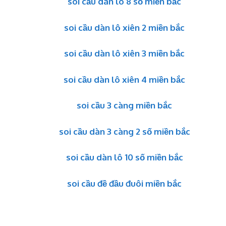
soi cầu dàn lô 8 số miền bắc
soi cầu dàn lô xiên 2 miền bắc
soi cầu dàn lô xiên 3 miền bắc
soi cầu dàn lô xiên 4 miền bắc
soi cầu 3 càng miền bắc
soi cầu dàn 3 càng 2 số miền bắc
soi cầu dàn lô 10 số miền bắc
soi cầu đề đầu đuôi miền bắc