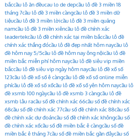
bắc
cầu lô ăn đều
cau lo de dep
cầu lô đề 3 miền 18
tháng 7
cầu lô đề 3 miền càng
cầu lô đề 3 miền dữ
liệu
cầu lô đề 3 miền lời
cầu lô đề 3 miền quảng
nam
cầu lô đề 3 miền xiên
cầu lô đề chính xác
leadertek
cầu lô đề chính xác tại miền bắc
cầu lô đề
chính xác thắng đó
cầu lô đề đẹp nhất hôm nay
cầu lô
đề hôm nay 5/5
cầu lô đề hôm nay ông nội
cầu lô đề
miền bắc miễn phí hôm nay
cầu lô đề siêu vip miền
bắc
cầu lô đề siêu vip ngày hôm nay
cầu lô đề xổ số
123
cầu lô đề xổ số ê càng
cầu lô đề xổ số online miễn
phí
cầu lô đề xổ số xổ
cầu lô đề xổ số yên hôm nay
cầu lô
đề xsmb 100 ngày
cầu lô đề xsmb 3 càng
cầu lô đề
xsmb lâu ra
cầu số đề chính xác 66
cầu số đề chính xác
68
cầu số đề chính xác 77
cầu số đề chính xác 88
cầu số
đề chính xác dự đoán
cầu số đề chính xác không
cầu số
đề chính xác xổ
cầu số đề miền bắc ê càng
cầu số đề
miền bắc ê tháng 7
cầu số đề miền bắc gần đây
cầu số