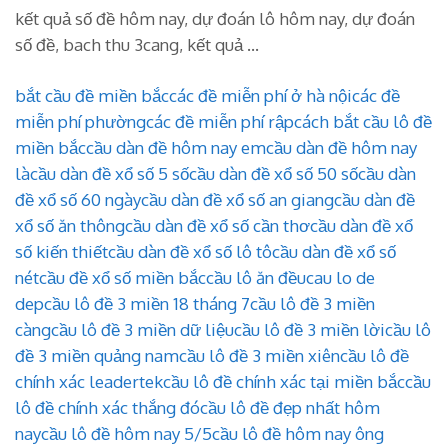
dàn
kết quả số đề hôm nay, dự đoán lô hôm nay, dự đoán
đề
4
số đề, bach thu 3cang, kết quả …
con
miền
bắc
bắt cầu đề miền bắc
các đề miễn phí ở hà nội
các đề
chắc
miễn phí phường
các đề miễn phí rập
cách bắt cầu lô đề
trúng
100
miền bắc
cầu dàn đề hôm nay em
cầu dàn đề hôm nay
là
cầu dàn đề xổ số 5 số
cầu dàn đề xổ số 50 số
cầu dàn
đề xổ số 60 ngày
cầu dàn đề xổ số an giang
cầu dàn đề
xổ số ăn thông
cầu dàn đề xổ số cần thơ
cầu dàn đề xổ
số kiến thiết
cầu dàn đề xổ số lô tô
cầu dàn đề xổ số
nét
cầu đề xổ số miền bắc
cầu lô ăn đều
cau lo de
dep
cầu lô đề 3 miền 18 tháng 7
cầu lô đề 3 miền
càng
cầu lô đề 3 miền dữ liệu
cầu lô đề 3 miền lời
cầu lô
đề 3 miền quảng nam
cầu lô đề 3 miền xiên
cầu lô đề
chính xác leadertek
cầu lô đề chính xác tại miền bắc
cầu
lô đề chính xác thắng đó
cầu lô đề đẹp nhất hôm
nay
cầu lô đề hôm nay 5/5
cầu lô đề hôm nay ông