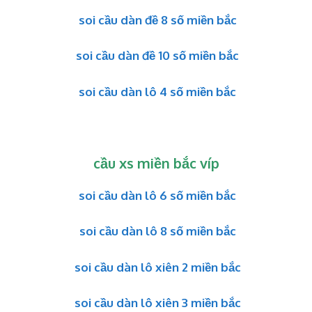
soi cầu dàn đề 8 số miền bắc
soi cầu dàn đề 10 số miền bắc
soi cầu dàn lô 4 số miền bắc
cầu xs miền bắc víp
soi cầu dàn lô 6 số miền bắc
soi cầu dàn lô 8 số miền bắc
soi cầu dàn lô xiên 2 miền bắc
soi cầu dàn lô xiên 3 miền bắc