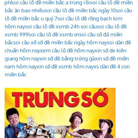
phí
soi cầu lô đề miền bắc a trung rồi
soi cầu lô đề miền
bắc ăn bao nhiêu
soi cầu lô đề miền bắc ngày 10
soi cầu
lô đề miền bắc u quý 7
soi cầu lô đề rồng bạch kim
hôm nay
soi cầu lô đề xsmb 24h soi cầu
soi cầu lô đề
xsmb 999
soi cầu lô đề xsmb ơi
soi cầu số đá miền
bắc
soi cầu xổ số đề miền bắc ngày hôm nay
soi dàn đề
chuẩn hôm nay
xem cầu lô đề hôm nay
xin số de kiên
giang hôm nay
xin số đề bằng trứng gà
xin số đề miền
nam hôm nay
xin số đề xsmb hôm nay
xs dàn đề 4 con
miền bắc