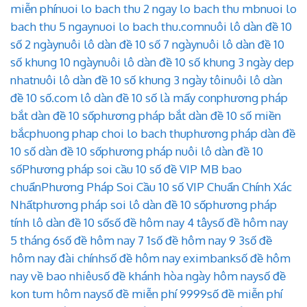
miễn phí
nuoi lo bach thu 2 ngay lo bach thu mb
nuoi lo
bach thu 5 ngay
nuoi lo bach thu.com
nuôi lô dàn đề 10
số 2 ngày
nuôi lô dàn đề 10 số 7 ngày
nuôi lô dàn đề 10
số khung 10 ngày
nuôi lô dàn đề 10 số khung 3 ngày dep
nhat
nuôi lô dàn đề 10 số khung 3 ngày tôi
nuôi lô dàn
đề 10 số.com lô dàn đề 10 số là mấy con
phương pháp
bắt dàn đề 10 số
phương pháp bắt dàn đề 10 số miền
bắc
phuong phap choi lo bach thu
phương pháp dàn đề
10 số dàn đề 10 số
phương pháp nuôi lô dàn đề 10
số
Phương pháp soi cầu 10 số đề VIP MB bao
chuẩn
Phương Pháp Soi Cầu 10 số VIP Chuẩn Chính Xác
Nhất
phương pháp soi lô dàn đề 10 số
phương pháp
tính lô dàn đề 10 số
số đề hôm nay 4 tây
số đề hôm nay
5 tháng 6
số đề hôm nay 7 1
số đề hôm nay 9 3
số đề
hôm nay đài chính
số đề hôm nay eximbank
số đề hôm
nay về bao nhiêu
số đề khánh hòa ngày hôm nay
số đề
kon tum hôm nay
số đề miễn phí 9999
số đề miễn phí