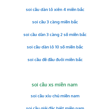
soi cầu dàn lô xiên 4 miền bắc
soi cầu 3 càng miền bắc
soi cầu dàn 3 càng 2 số miền bắc
soi cầu dàn lô 10 số miền bắc
soi cầu đề đầu đuôi miền bắc
soi cầu xs miền nam
soi cầu xỉu chủ miền nam
soi cầu giải đặc biệt miền nam