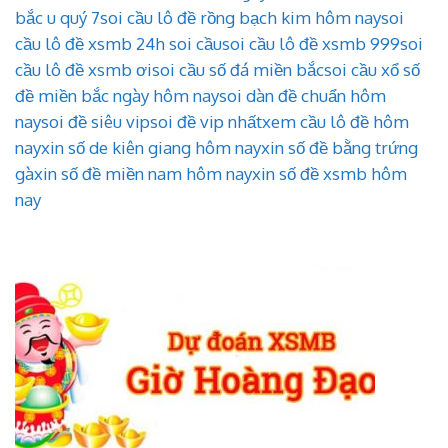
bắc u quý 7
soi cầu lô đề rồng bạch kim hôm nay
soi
cầu lô đề xsmb 24h soi cầu
soi cầu lô đề xsmb 999
soi
cầu lô đề xsmb ơi
soi cầu số đá miền bắc
soi cầu xổ số
đề miền bắc ngày hôm nay
soi dàn đề chuẩn hôm
nay
soi đề siêu vip
soi đề vip nhất
xem cầu lô đề hôm
nay
xin số de kiên giang hôm nay
xin số đề bằng trứng
gà
xin số đề miền nam hôm nay
xin số đề xsmb hôm
nay