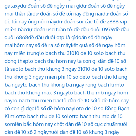
galaxy
dự đoán số đề ngày mai gì
dự đoán số đề ngày
mai thần tài
dự đoán số đề tối nay đồng nai
dự đoán số
đề tối nay ông nội mày
dự đoán soi cầu lô đề 2888 vip
miền bắc
dự đoán usd tuần tới
đề đầu đuôi 0979
đề đầu
đuôi 6868
đề đầu đuôi otp là gì
đoán số đề ngày
mai
hôm nay số đề ra số mấy
kết quả số đề ngày hôm
nay miền trung
lo bach thu 31010 de 10 so
lo bach thu
dong thap
lo bach thu hom nay la con gi dàn đề 10 số
là sao
lo bach thu khung 3 ngay 31010 de 10 so
lo bach
thu khung 3 ngay mien phi 10 so de
lo bach thu khung
ba ngay
lo bach thu khung ba ngay rong bach kim
lo
bach thu khung max 3 ngay
lo bach thu mb ngay hom
nay
lo bach thu mien bac
lô dàn đề 10 số
lô đề hôm nay
có con gì đẹp
lô số đề hôm nay
loto de 10 so Rồng Bạch
Kim
lotto bach thu de 10 so
lotto bach thu mb de 10
so
miền bắc hôm nay chốt đàn đề 10 số cực chuẩn
nuôi
dàn đề 10 số 2 ngày
nuôi dàn đề 10 số khung 3 ngày