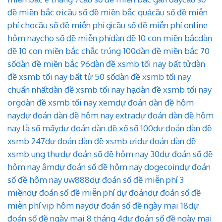
đề miền bắc ơi
cầu số đề miền bắc quả
cầu số đề miễn
phí cho
cầu số đề miễn phí gì
cầu số đề miễn phí online
hôm nay
cho số đề miễn phí
dàn đề 10 con miền bắc
dàn
đề 10 con miền bắc chắc trúng 100
dàn đề miền bắc 70
số
dàn đề miền bắc 96
dàn đề xsmb tối nay bất tử
dàn
đề xsmb tối nay bất tử 50 số
dàn đề xsmb tối nay
chuẩn nhất
dàn đề xsmb tối nay hạ
dàn đề xsmb tối nay
org
dàn đề xsmb tối nay xem
dự đoán dàn đề hôm
nay
dự đoán dàn đề hôm nay extra
dự đoán dàn đề hôm
nay là số mấy
dự đoán dàn đề xổ số 100
dự đoán dàn đề
xsmb 247
dự đoán dàn đề xsmb ưi
dự đoán dàn đề
xsmb ung thư
dự đoán số đề hôm nay 30
dự đoán số đề
hôm nay âm
dự đoán số đề hôm nay dogecoin
dự đoán
số đề hôm nay uw888
dự đoán số đề miễn phí 3
miền
dự đoán số đề miễn phí dự đoán
dự đoán số đề
miễn phí vip hôm nay
dự đoán số đề ngày mai 18
dự
đoán số đề ngày mai 8 tháng 4
dự đoán số đề ngày mai