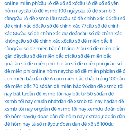
online miễn phí
cầu lô đề xổ số xổ
cầu lô đề xổ số yên
hôm nay
cầu lô đề xsmb 100 ngày
cầu lô đề xsmb 3
càng
cầu lô đề xsmb lâu ra
cầu số đề chính xác 66
cầu số
đề chính xác 68
cầu số đề chính xác 77
cầu số đề chính
xác 88
cầu số đề chính xác dự đoán
cầu số đề chính xác
không
cầu số đề chính xác xổ
cầu số đề miền bắc ê
càng
cầu số đề miền bắc ê tháng 7
cầu số đề miền bắc
gần đây
cầu số đề miền bắc ơi
cầu số đề miền bắc
quả
cầu số đề miễn phí cho
cầu số đề miễn phí gì
cầu số
đề miễn phí online hôm nay
cho số đề miễn phí
dàn đề 6
con miền bắc
dàn đề 6 con miền bắc chắc trúng 100
dàn
đề miền bắc 70 số
dàn đề miền bắc 96
dàn đề xsmb tối
nay bất tử
dàn đề xsmb tối nay bất tử 50 số
dàn đề
xsmb tối nay chuẩn nhất
dàn đề xsmb tối nay hạ
dàn đề
xsmb tối nay org
dàn đề xsmb tối nay xem
dự đoán dàn
đề hôm nay
dự đoán dàn đề hôm nay extra
dự đoán dàn
đề hôm nay là số mấy
dự đoán dàn đề xổ số 100
dự