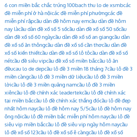
bắc
6 con miền bắc chắc trúng 100
bach thu lo de xsmb
các
chắc
đề miễn phí ở hà nội
các đề miễn phí phường
các đề
trúng
100
miễn phí rập
cầu dàn đề hôm nay em
cầu dàn đề hôm
nay là
cầu dàn đề xổ số 5 số
cầu dàn đề xổ số 50 số
cầu
dàn đề xổ số 60 ngày
cầu dàn đề xổ số an giang
cầu dàn
đề xổ số ăn thông
cầu dàn đề xổ số cần thơ
cầu dàn đề
xổ số kiến thiết
cầu dàn đề xổ số lô tô
cầu dàn đề xổ số
nét
cầu đề siêu vip
cầu đề xổ số miền bắc
cầu lô ăn
đều
cau lo de dep
cầu lô đề 3 miền 18 tháng 7
cầu lô đề 3
miền càng
cầu lô đề 3 miền dữ liệu
cầu lô đề 3 miền
lời
cầu lô đề 3 miền quảng nam
cầu lô đề 3 miền
xiên
cầu lô đề chính xác leadertek
cầu lô đề chính xác
tại miền bắc
cầu lô đề chính xác thắng đó
cầu lô đề đẹp
nhất hôm nay
cầu lô đề hôm nay 5/5
cầu lô đề hôm nay
ông nội
cầu lô đề miền bắc miễn phí hôm nay
cầu lô đề
siêu vip miền bắc
cầu lô đề siêu vip ngày hôm nay
cầu
lô đề xổ số 123
cầu lô đề xổ số ê càng
cầu lô đề xổ số