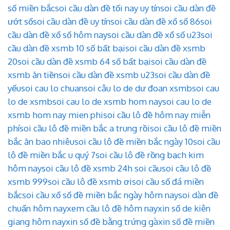
số miền bắc
soi cầu dàn đề tối nay uy tín
soi cầu dàn đề
ướt số
soi cầu dàn đề uy tín
soi cầu dàn đề xổ số 86
soi
cầu dàn đề xổ số hôm nay
soi cầu dàn đề xổ số u23
soi
cầu dàn đề xsmb 10 số bất bại
soi cầu dàn đề xsmb
20
soi cầu dàn đề xsmb 64 số bất bại
soi cầu dàn đề
xsmb ăn tiền
soi cầu dàn đề xsmb u23
soi cầu dàn đề
yếu
soi cau lo chuan
soi câu lo de dư đoan xsmb
soi cau
lo de xsmb
soi cau lo de xsmb hom nay
soi cau lo de
xsmb hom nay mien phi
soi cầu lô đề hôm nay miễn
phí
soi cầu lô đề miền bắc a trung rồi
soi cầu lô đề miền
bắc ăn bao nhiêu
soi cầu lô đề miền bắc ngày 10
soi cầu
lô đề miền bắc u quý 7
soi cầu lô đề rồng bạch kim
hôm nay
soi cầu lô đề xsmb 24h soi cầu
soi cầu lô đề
xsmb 999
soi cầu lô đề xsmb ơi
soi cầu số đá miền
bắc
soi cầu xổ số đề miền bắc ngày hôm nay
soi dàn đề
chuẩn hôm nay
xem cầu lô đề hôm nay
xin số de kiên
giang hôm nay
xin số đề bằng trứng gà
xin số đề miền