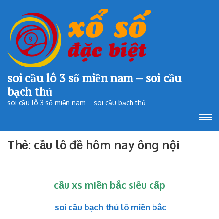
Bỏ
qua
và
tới
nội
dung
soi cầu lô 3 số miền nam – soi cầu
(ấn
bạch thủ
Enter)
soi cầu lô 3 số miền nam – soi cầu bạch thủ
Thẻ:
cầu lô đề hôm nay ông nội
cầu xs miền bắc siêu cấp
soi cầu bạch thủ lô miền bắc