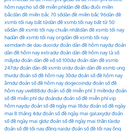
hôm nay
cho số đề miễn phí
dàn đề đầu đuôi miền
bắc
dàn đề miền bắc 70 số
dàn đề miền bắc 96
dàn đề
xsmb tối nay bất tử
dàn đề xsmb tối nay bất tử 50
số
dàn đề xsmb tối nay chuẩn nhất
dàn đề xsmb tối nay
hạ
dàn đề xsmb tối nay org
dàn đề xsmb tối nay
xem
danh de dau duoi
dự đoán dàn đề hôm nay
dự đoán
dàn đề hôm nay extra
dự đoán dàn đề hôm nay là số
mấy
dự đoán dàn đề xổ số 100
dự đoán dàn đề xsmb
247
dự đoán dàn đề xsmb ưi
dự đoán dàn đề xsmb ung
thư
dự đoán số đề hôm nay 30
dự đoán số đề hôm nay
âm
dự đoán số đề hôm nay dogecoin
dự đoán số đề
hôm nay uw888
dự đoán số đề miễn phí 3 miền
dự đoán
số đề miễn phí dự đoán
dự đoán số đề miễn phí vip
hôm nay
dự đoán số đề ngày mai 18
dự đoán số đề ngày
mai 8 tháng 4
dự đoán số đề ngày mai galaxy
dự đoán
số đề ngày mai gì
dự đoán số đề ngày mai thần tài
dự
đoán số đề tối nay đồng nai
dự đoán số đề tối nay ông