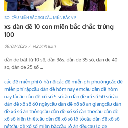
SOI CẦU MIỀN BẮC
,
SOI CẦU MIỀN BẮC VIP
xs dàn đề 10 con miền bắc chắc trúng
100
ở
08/08/2026
/
142 bình luận
xs
dàn
dàn de bất tử 10 số, dàn 36s, dàn de 35 số, dan de 40
đề
10
so, dàn de 25 số …
con
miền
bắc
các đề miễn phí ở hà nội
các đề miễn phí phường
các đề
chắc
miễn phí rập
cầu dàn đề hôm nay em
cầu dàn đề hôm
trúng
100
nay là
cầu dàn đề xổ số 5 số
cầu dàn đề xổ số 50 số
cầu
dàn đề xổ số 60 ngày
cầu dàn đề xổ số an giang
cầu dàn
đề xổ số ăn thông
cầu dàn đề xổ số cần thơ
cầu dàn đề
xổ số kiến thiết
cầu dàn đề xổ số lô tô
cầu dàn đề xổ số
nét
cầu đề xổ số miền bắc
cầu lô ăn đều
cau lo de