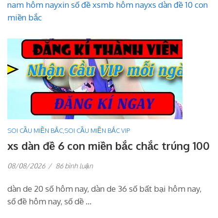
nam hôm nay
xin số đề xsmb hôm nay
xs dàn đề 10 con
miền bắc
SOI CẦU MIỀN BẮC
,
SOI CẦU MIỀN BẮC VIP
xs dàn đề 6 con miền bắc chắc trúng 100
ở
08/08/2026
/
86 bình luận
xs
dàn
dàn de 20 số hôm nay, dàn de 36 số bất bại hôm nay,
đề
6
số đề hôm nay, số dề …
con
miền