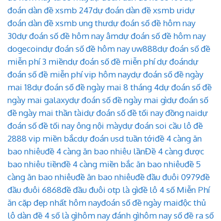
đoán dàn đề xsmb 247
dự đoán dàn đề xsmb ưi
dự
đoán dàn đề xsmb ung thư
dự đoán số đề hôm nay
30
dự đoán số đề hôm nay âm
dự đoán số đề hôm nay
dogecoin
dự đoán số đề hôm nay uw888
dự đoán số đề
miễn phí 3 miền
dự đoán số đề miễn phí dự đoán
dự
đoán số đề miễn phí vip hôm nay
dự đoán số đề ngày
mai 18
dự đoán số đề ngày mai 8 tháng 4
dự đoán số đề
ngày mai galaxy
dự đoán số đề ngày mai gì
dự đoán số
đề ngày mai thần tài
dự đoán số đề tối nay đồng nai
dự
đoán số đề tối nay ông nội mày
dự đoán soi cầu lô đề
2888 vip miền bắc
dự đoán usd tuần tới
đề 4 càng ăn
bao nhiêu
đề 4 càng ăn bao nhiêu lần
Đề 4 càng được
bao nhiêu tiền
đề 4 càng miền bắc ăn bao nhiêu
đề 5
càng ăn bao nhiêu
đề ăn bao nhiêu
đề đầu đuôi 0979
đề
đầu đuôi 6868
đề đầu đuôi otp là gì
đề lô 4 số Miễn Phí
ăn cặp đẹp nhất hôm nay
đoán số đề ngày mai
độc thủ
lô dàn đề 4 số là gì
hôm nay đánh gì
hôm nay số đề ra số