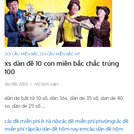
SOI CẦU MIỀN BẮC
,
SOI CẦU MIỀN BẮC VIP
xs dàn đề 10 con miền bắc chắc trúng
100
ở
06/08/2026
/
142 bình luận
xs
dàn
dàn de bất tử 10 số, dàn 36s, dàn de 35 số, dan de 40
đề
10
so, dàn de 25 số …
con
miền
bắc
các đề miễn phí ở hà nội
các đề miễn phí phường
các đề
chắc
miễn phí rập
cầu dàn đề hôm nay em
cầu dàn đề hôm
trúng