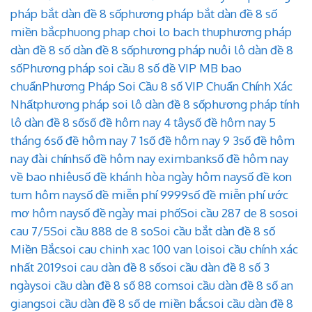
pháp bắt dàn đề 8 số
phương pháp bắt dàn đề 8 số
miền bắc
phuong phap choi lo bach thu
phương pháp
dàn đề 8 số dàn đề 8 số
phương pháp nuôi lô dàn đề 8
số
Phương pháp soi cầu 8 số đề VIP MB bao
chuẩn
Phương Pháp Soi Cầu 8 số VIP Chuẩn Chính Xác
Nhất
phương pháp soi lô dàn đề 8 số
phương pháp tính
lô dàn đề 8 số
số đề hôm nay 4 tây
số đề hôm nay 5
tháng 6
số đề hôm nay 7 1
số đề hôm nay 9 3
số đề hôm
nay đài chính
số đề hôm nay eximbank
số đề hôm nay
về bao nhiêu
số đề khánh hòa ngày hôm nay
số đề kon
tum hôm nay
số đề miễn phí 9999
số đề miễn phí ước
mơ hôm nay
số đề ngày mai phố
Soi cầu 287 de 8 so
soi
cau 7/5
Soi cầu 888 de 8 so
Soi cầu bắt dàn đề 8 số
Miền Bắc
soi cau chinh xac 100 van loi
soi cầu chính xác
nhất 2019
soi cau dàn đề 8 số
soi cầu dàn đề 8 số 3
ngày
soi cầu dàn đề 8 số 88 com
soi cầu dàn đề 8 số an
giang
soi cầu dàn đề 8 số de miền bắc
soi cầu dàn đề 8