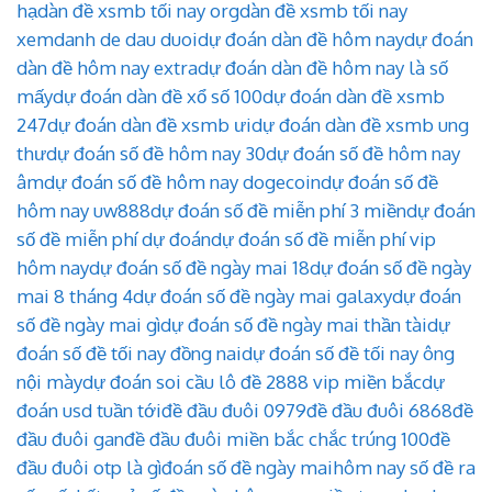
hạ
dàn đề xsmb tối nay org
dàn đề xsmb tối nay
xem
danh de dau duoi
dự đoán dàn đề hôm nay
dự đoán
dàn đề hôm nay extra
dự đoán dàn đề hôm nay là số
mấy
dự đoán dàn đề xổ số 100
dự đoán dàn đề xsmb
247
dự đoán dàn đề xsmb ưi
dự đoán dàn đề xsmb ung
thư
dự đoán số đề hôm nay 30
dự đoán số đề hôm nay
âm
dự đoán số đề hôm nay dogecoin
dự đoán số đề
hôm nay uw888
dự đoán số đề miễn phí 3 miền
dự đoán
số đề miễn phí dự đoán
dự đoán số đề miễn phí vip
hôm nay
dự đoán số đề ngày mai 18
dự đoán số đề ngày
mai 8 tháng 4
dự đoán số đề ngày mai galaxy
dự đoán
số đề ngày mai gì
dự đoán số đề ngày mai thần tài
dự
đoán số đề tối nay đồng nai
dự đoán số đề tối nay ông
nội mày
dự đoán soi cầu lô đề 2888 vip miền bắc
dự
đoán usd tuần tới
đề đầu đuôi 0979
đề đầu đuôi 6868
đề
đầu đuôi gan
đề đầu đuôi miền bắc chắc trúng 100
đề
đầu đuôi otp là gì
đoán số đề ngày mai
hôm nay số đề ra