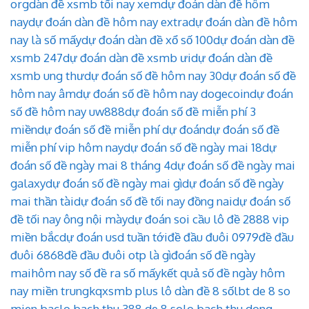
org
dàn đề xsmb tối nay xem
dự đoán dàn đề hôm
nay
dự đoán dàn đề hôm nay extra
dự đoán dàn đề hôm
nay là số mấy
dự đoán dàn đề xổ số 100
dự đoán dàn đề
xsmb 247
dự đoán dàn đề xsmb ưi
dự đoán dàn đề
xsmb ung thư
dự đoán số đề hôm nay 30
dự đoán số đề
hôm nay âm
dự đoán số đề hôm nay dogecoin
dự đoán
số đề hôm nay uw888
dự đoán số đề miễn phí 3
miền
dự đoán số đề miễn phí dự đoán
dự đoán số đề
miễn phí vip hôm nay
dự đoán số đề ngày mai 18
dự
đoán số đề ngày mai 8 tháng 4
dự đoán số đề ngày mai
galaxy
dự đoán số đề ngày mai gì
dự đoán số đề ngày
mai thần tài
dự đoán số đề tối nay đồng nai
dự đoán số
đề tối nay ông nội mày
dự đoán soi cầu lô đề 2888 vip
miền bắc
dự đoán usd tuần tới
đề đầu đuôi 0979
đề đầu
đuôi 6868
đề đầu đuôi otp là gì
đoán số đề ngày
mai
hôm nay số đề ra số mấy
kết quả số đề ngày hôm
nay miền trung
kqxsmb plus lô dàn đề 8 số
lbt de 8 so
mien bac
lo bach thu 388 de 8 so
lo bach thu dong