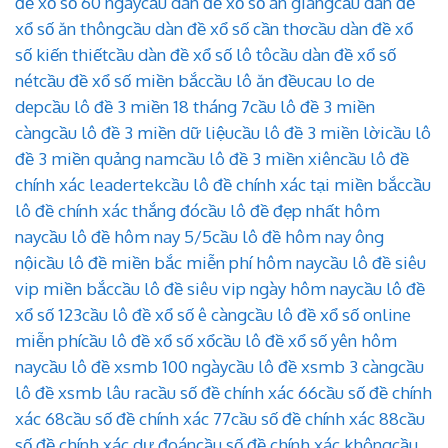
đề xổ số 60 ngày
cầu dàn đề xổ số an giang
cầu dàn đề
xổ số ăn thông
cầu dàn đề xổ số cần thơ
cầu dàn đề xổ
số kiến thiết
cầu dàn đề xổ số lô tô
cầu dàn đề xổ số
nét
cầu đề xổ số miền bắc
cầu lô ăn đều
cau lo de
dep
cầu lô đề 3 miền 18 tháng 7
cầu lô đề 3 miền
càng
cầu lô đề 3 miền dữ liệu
cầu lô đề 3 miền lời
cầu lô
đề 3 miền quảng nam
cầu lô đề 3 miền xiên
cầu lô đề
chính xác leadertek
cầu lô đề chính xác tại miền bắc
cầu
lô đề chính xác thắng đó
cầu lô đề đẹp nhất hôm
nay
cầu lô đề hôm nay 5/5
cầu lô đề hôm nay ông
nội
cầu lô đề miền bắc miễn phí hôm nay
cầu lô đề siêu
vip miền bắc
cầu lô đề siêu vip ngày hôm nay
cầu lô đề
xổ số 123
cầu lô đề xổ số ê càng
cầu lô đề xổ số online
miễn phí
cầu lô đề xổ số xổ
cầu lô đề xổ số yên hôm
nay
cầu lô đề xsmb 100 ngày
cầu lô đề xsmb 3 càng
cầu
lô đề xsmb lâu ra
cầu số đề chính xác 66
cầu số đề chính
xác 68
cầu số đề chính xác 77
cầu số đề chính xác 88
cầu
số đề chính xác dự đoán
cầu số đề chính xác không
cầu