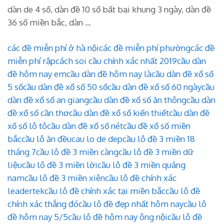
dàn
dàn de 4 số, dàn đề 10 số bất bại khung 3 ngày, dàn đề
đề
8
36 số miền bắc, dàn …
con
miền
bắc
các đề miễn phí ở hà nội
các đề miễn phí phường
các đề
chắc
miễn phí rập
cách soi cầu chính xác nhất 2019
cầu dàn
trúng
100
đề hôm nay em
cầu dàn đề hôm nay là
cầu dàn đề xổ số
5 số
cầu dàn đề xổ số 50 số
cầu dàn đề xổ số 60 ngày
cầu
dàn đề xổ số an giang
cầu dàn đề xổ số ăn thông
cầu dàn
đề xổ số cần thơ
cầu dàn đề xổ số kiến thiết
cầu dàn đề
xổ số lô tô
cầu dàn đề xổ số nét
cầu đề xổ số miền
bắc
cầu lô ăn đều
cau lo de dep
cầu lô đề 3 miền 18
tháng 7
cầu lô đề 3 miền càng
cầu lô đề 3 miền dữ
liệu
cầu lô đề 3 miền lời
cầu lô đề 3 miền quảng
nam
cầu lô đề 3 miền xiên
cầu lô đề chính xác
leadertek
cầu lô đề chính xác tại miền bắc
cầu lô đề
chính xác thắng đó
cầu lô đề đẹp nhất hôm nay
cầu lô
đề hôm nay 5/5
cầu lô đề hôm nay ông nội
cầu lô đề