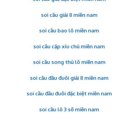
soi cầu giải 8 miền nam
soi cầu bao lô miền nam
soi cầu cặp xỉu chủ miền nam
soi cầu song thủ lô miền nam
soi cầu đầu đuôi giải 8 miền nam
soi cầu đầu đuôi đặc biệt miền nam
soi cầu lô 3 số miền nam