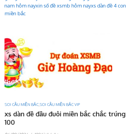
nam hôm nay
xin số đề xsmb hôm nay
xs dàn đề 4 con
miền bắc
SOI CẦU MIỀN BẮC
,
SOI CẦU MIỀN BẮC VIP
xs dàn đề đầu đuôi miền bắc chắc trúng
100