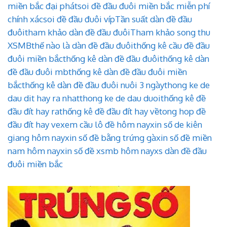
miền bắc đại phát
soi đề đầu đuôi miền bắc miễn phí
chính xác
soi đề đầu đuôi víp
Tần suất dàn đề đầu
đuôi
tham khảo dàn đề đầu đuôi
Tham khảo song thu
XSMB
thế nào là dàn đề đầu đuôi
thống kê cầu đề đầu
đuôi miền bắc
thống kê dàn đề đầu đuôi
thống kê dàn
đề đầu đuôi mb
thống kê dàn đề đầu đuôi miền
bắc
thống kê dàn đề đầu đuôi nuôi 3 ngày
thong ke de
dau dit hay ra nhat
thong ke de dau duoi
thống kê đề
đầu đít hay ra
thống kê đề đầu đít hay về
tong hop đề
đầu đít hay ve
xem cầu lô đề hôm nay
xin số de kiên
giang hôm nay
xin số đề bằng trứng gà
xin số đề miền
nam hôm nay
xin số đề xsmb hôm nay
xs dàn đề đầu
đuôi miền bắc