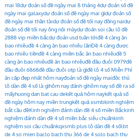
mai 18
dự đoán số đề ngày mai 8 tháng 4
dự đoán số đề
ngày mai galaxy
dự đoán số đề ngày mai gì
dự đoán số
đề ngày mai thần tài
dự đoán số đề tối nay đồng nai
dự
đoán số đề tối nay ông nội mày
dự đoán soi cầu lô đề
2888 vip miền bắc
dự đoán usd tuần tới
đề 4 càng ăn
bao nhiêu
đề 4 càng ăn bao nhiêu lần
Đề 4 càng được
bao nhiêu tiền
đề 4 càng miền bắc ăn bao nhiêu
đề 5
càng ăn bao nhiêu
đề ăn bao nhiêu
đề đầu đuôi 0979
đề
đầu đuôi 6868
đề đầu đuôi otp là gì
đề lô 4 số Miễn Phí
ăn cặp đẹp nhất hôm nay
đoán số đề ngày mai
độc thủ
lô dàn đề 4 số là gì
hôm nay đánh gì
hôm nay số đề ra số
mấy
huong dan bat cau de
kết quả hôm nay
kết quả số
đề ngày hôm nay miền trung
kết quả xsmb
kinh nghiệm
bắt cầu đề
Kinh nghiệm đánh dàn đề 4 số miền Bắc
kinh
nghiệm đánh dàn đề 4 số miền bắc siêu chuẩn
kinh
nghiệm soi cầu chuẩn
kqxsmb plus lô dàn đề 4 số
lbt
de 4 so mien bac
lo bach thu 366 de 4 so
lo bach thu