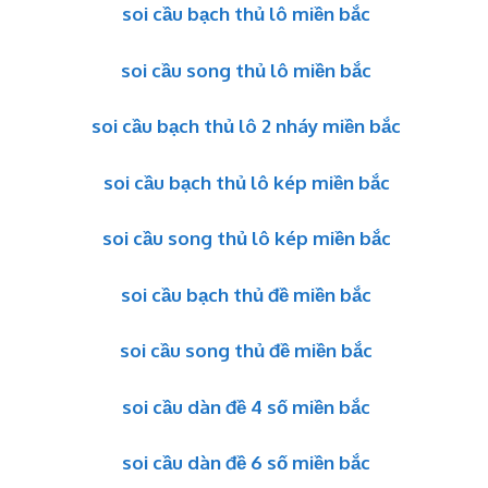
soi cầu bạch thủ lô miền bắc
soi cầu song thủ lô miền bắc
soi cầu bạch thủ lô 2 nháy miền bắc
soi cầu bạch thủ lô kép miền bắc
soi cầu song thủ lô kép miền bắc
soi cầu bạch thủ đề miền bắc
soi cầu song thủ đề miền bắc
soi cầu dàn đề 4 số miền bắc
soi cầu dàn đề 6 số miền bắc