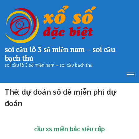
Bỏ
qua
và
tới
nội
dung
soi cầu lô 3 số miền nam – soi cầu
(ấn
bạch thủ
Enter)
soi cầu lô 3 số miền nam – soi cầu bạch thủ
Thẻ:
dự đoán số đề miễn phí dự
đoán
cầu xs miền bắc siêu cấp