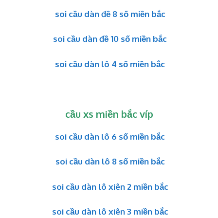
soi cầu dàn đề 8 số miền bắc
soi cầu dàn đề 10 số miền bắc
soi cầu dàn lô 4 số miền bắc
cầu xs miền bắc víp
soi cầu dàn lô 6 số miền bắc
soi cầu dàn lô 8 số miền bắc
soi cầu dàn lô xiên 2 miền bắc
soi cầu dàn lô xiên 3 miền bắc