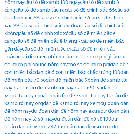
hôm nay
cầu lô đề xsmb 100 ngày
cầu lô đề xsmb 3
càng
cầu lô đề xsmb lâu ra
cầu số đề chính xác 66
cầu số
đề chính xác 68
cầu số đề chính xác 77
cầu số đề chính
xác 88
cầu số đề chính xác dự đoán
cầu số đề chính xác
không
cầu số đề chính xác xổ
cầu số đề miền bắc ê
càng
cầu số đề miền bắc ê tháng 7
cầu số đề miền bắc
gần đây
cầu số đề miền bắc ơi
cầu số đề miền bắc
quả
cầu số đề miễn phí cho
cầu số đề miễn phí gì
cầu số
đề miễn phí online hôm nay
cho số đề miễn phí
dàn đề 6
con miền bắc
dàn đề 6 con miền bắc chắc trúng 100
dàn
đề miền bắc 70 số
dàn đề miền bắc 96
dàn đề xsmb tối
nay bất tử
dàn đề xsmb tối nay bất tử 50 số
dàn đề
xsmb tối nay chuẩn nhất
dàn đề xsmb tối nay hạ
dàn đề
xsmb tối nay org
dàn đề xsmb tối nay xem
dự đoán dàn
đề hôm nay
dự đoán dàn đề hôm nay extra
dự đoán dàn
đề hôm nay là số mấy
dự đoán dàn đề xổ số 100
dự
đoán dàn đề xsmb 247
dự đoán dàn đề xsmb ưi
dự