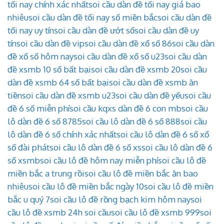
tối nay chính xác nhất
soi cầu dàn đề tối nay giá bao
nhiêu
soi cầu dàn đề tối nay số miền bắc
soi cầu dàn đề
tối nay uy tín
soi cầu dàn đề ướt số
soi cầu dàn đề uy
tín
soi cầu dàn đề vip
soi cầu dàn đề xổ số 86
soi cầu dàn
đề xổ số hôm nay
soi cầu dàn đề xổ số u23
soi cầu dàn
đề xsmb 10 số bất bại
soi cầu dàn đề xsmb 20
soi cầu
dàn đề xsmb 64 số bất bại
soi cầu dàn đề xsmb ăn
tiền
soi cầu dàn đề xsmb u23
soi cầu dàn đề yếu
soi cầu
đề 6 số miễn phí
soi cầu kqxs dàn đề 6 con mb
soi cầu
lô dàn đề 6 số 8785
soi cầu lô dàn đề 6 số 888
soi cầu
lô dàn đề 6 số chính xác nhất
soi cầu lô dàn đề 6 số xổ
số đài phát
soi cầu lô dàn đề 6 số xs
soi cầu lô dàn đề 6
số xsmb
soi cầu lô đề hôm nay miễn phí
soi cầu lô đề
miền bắc a trung rồi
soi cầu lô đề miền bắc ăn bao
nhiêu
soi cầu lô đề miền bắc ngày 10
soi cầu lô đề miền
bắc u quý 7
soi cầu lô đề rồng bạch kim hôm nay
soi
cầu lô đề xsmb 24h soi cầu
soi cầu lô đề xsmb 999
soi