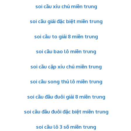
soi cầu xỉu chủ miền trung
soi cầu giải đặc biệt miền trung
soi cầu to giải 8 miền trung
soi cầu bao lô miền trung
soi cầu cặp xỉu chủ miền trung
soi cầu song thủ lô miền trung
soi cầu đầu đuôi giải 8 miền trung
soi cầu đầu đuôi đặc biệt miền trung
soi cầu lô 3 số miền trung