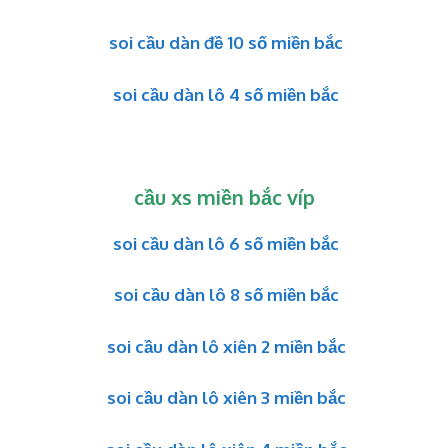
soi cầu dàn đề 10 số miền bắc
soi cầu dàn lô 4 số miền bắc
cầu xs miền bắc víp
soi cầu dàn lô 6 số miền bắc
soi cầu dàn lô 8 số miền bắc
soi cầu dàn lô xiên 2 miền bắc
soi cầu dàn lô xiên 3 miền bắc