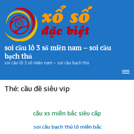
Bỏ
qua
và
tới
nội
dung
soi cầu lô 3 số miền nam – soi cầu
(ấn
bạch thủ
Enter)
soi cầu lô 3 số miền nam – soi cầu bạch thủ
Thẻ:
cầu đề siêu vip
cầu xs miền bắc siêu cấp
soi cầu bạch thủ lô miền bắc