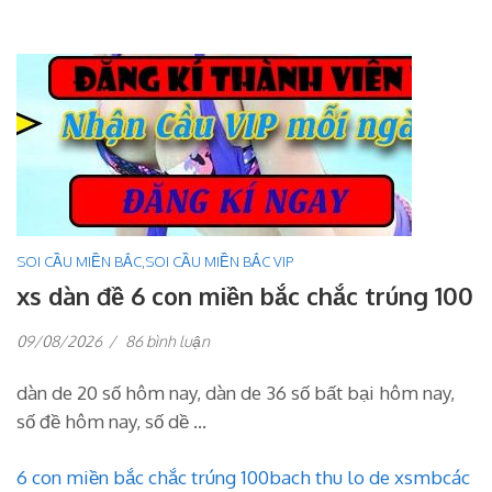
SOI CẦU MIỀN BẮC
,
SOI CẦU MIỀN BẮC VIP
xs dàn đề 6 con miền bắc chắc trúng 100
ở
09/08/2026
/
86 bình luận
xs
dàn
dàn de 20 số hôm nay, dàn de 36 số bất bại hôm nay,
đề
6
số đề hôm nay, số dề …
con
miền
bắc
6 con miền bắc chắc trúng 100
bach thu lo de xsmb
các
chắc