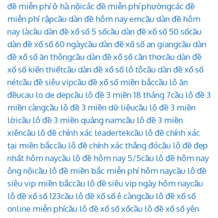
đề miễn phí ở hà nội
các đề miễn phí phường
các đề
trúng
100
miễn phí rập
cầu dàn đề hôm nay em
cầu dàn đề hôm
nay là
cầu dàn đề xổ số 5 số
cầu dàn đề xổ số 50 số
cầu
dàn đề xổ số 60 ngày
cầu dàn đề xổ số an giang
cầu dàn
đề xổ số ăn thông
cầu dàn đề xổ số cần thơ
cầu dàn đề
xổ số kiến thiết
cầu dàn đề xổ số lô tô
cầu dàn đề xổ số
nét
cầu đề siêu vip
cầu đề xổ số miền bắc
cầu lô ăn
đều
cau lo de dep
cầu lô đề 3 miền 18 tháng 7
cầu lô đề 3
miền càng
cầu lô đề 3 miền dữ liệu
cầu lô đề 3 miền
lời
cầu lô đề 3 miền quảng nam
cầu lô đề 3 miền
xiên
cầu lô đề chính xác leadertek
cầu lô đề chính xác
tại miền bắc
cầu lô đề chính xác thắng đó
cầu lô đề đẹp
nhất hôm nay
cầu lô đề hôm nay 5/5
cầu lô đề hôm nay
ông nội
cầu lô đề miền bắc miễn phí hôm nay
cầu lô đề
siêu vip miền bắc
cầu lô đề siêu vip ngày hôm nay
cầu
lô đề xổ số 123
cầu lô đề xổ số ê càng
cầu lô đề xổ số
online miễn phí
cầu lô đề xổ số xổ
cầu lô đề xổ số yên