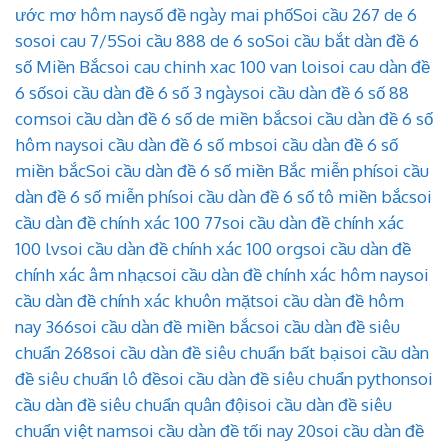
ước mơ hôm nay
số đề ngày mai phố
Soi cầu 267 de 6
so
soi cau 7/5
Soi cầu 888 de 6 so
Soi cầu bắt dàn đề 6
số Miền Bắc
soi cau chinh xac 100 van loi
soi cau dàn đề
6 số
soi cầu dàn đề 6 số 3 ngày
soi cầu dàn đề 6 số 88
com
soi cầu dàn đề 6 số de miền bắc
soi cầu dàn đề 6 số
hôm nay
soi cầu dàn đề 6 số mb
soi cầu dàn đề 6 số
miền bắc
Soi cầu dàn đề 6 số miền Bắc miễn phí
soi cầu
dàn đề 6 số miễn phí
soi cầu dàn đề 6 số tô miền bắc
soi
cầu dàn đề chính xác 100 77
soi cầu dàn đề chính xác
100 lv
soi cầu dàn đề chính xác 100 org
soi cầu dàn đề
chính xác âm nhạc
soi cầu dàn đề chính xác hôm nay
soi
cầu dàn đề chính xác khuôn mặt
soi cầu dàn đề hôm
nay 366
soi cầu dàn đề miền bắc
soi cầu dàn đề siêu
chuẩn 268
soi cầu dàn đề siêu chuẩn bất bại
soi cầu dàn
đề siêu chuẩn lô đề
soi cầu dàn đề siêu chuẩn python
soi
cầu dàn đề siêu chuẩn quân đội
soi cầu dàn đề siêu
chuẩn việt nam
soi cầu dàn đề tối nay 20
soi cầu dàn đề