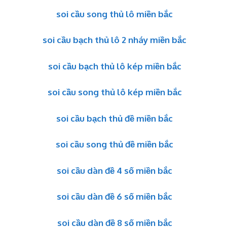
soi cầu song thủ lô miền bắc
soi cầu bạch thủ lô 2 nháy miền bắc
soi cầu bạch thủ lô kép miền bắc
soi cầu song thủ lô kép miền bắc
soi cầu bạch thủ đề miền bắc
soi cầu song thủ đề miền bắc
soi cầu dàn đề 4 số miền bắc
soi cầu dàn đề 6 số miền bắc
soi cầu dàn đề 8 số miền bắc