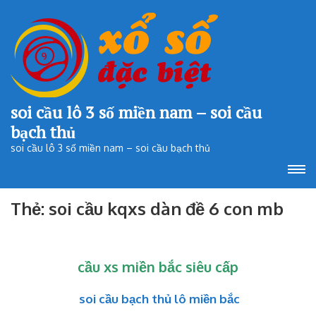
Bỏ
qua
và
tới
nội
dung
soi cầu lô 3 số miền nam – soi cầu
(ấn
bạch thủ
Enter)
soi cầu lô 3 số miền nam – soi cầu bạch thủ
Thẻ:
soi cầu kqxs dàn đề 6 con mb
cầu xs miền bắc siêu cấp
soi cầu bạch thủ lô miền bắc