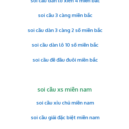
soi cầu dàn lô xiên 4 miền bắc
soi cầu 3 càng miền bắc
soi cầu dàn 3 càng 2 số miền bắc
soi cầu dàn lô 10 số miền bắc
soi cầu đề đầu đuôi miền bắc
soi cầu xs miền nam
soi cầu xỉu chủ miền nam
soi cầu giải đặc biệt miền nam