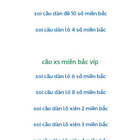
soi cầu dàn đề 10 số miền bắc
soi cầu dàn lô 4 số miền bắc
cầu xs miền bắc víp
soi cầu dàn lô 6 số miền bắc
soi cầu dàn lô 8 số miền bắc
soi cầu dàn lô xiên 2 miền bắc
soi cầu dàn lô xiên 3 miền bắc