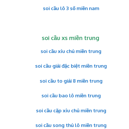
soi cầu lô 3 số miền nam
soi cầu xs miền trung
soi cầu xỉu chủ miền trung
soi cầu giải đặc biệt miền trung
soi cầu to giải 8 miền trung
soi cầu bao lô miền trung
soi cầu cặp xỉu chủ miền trung
soi cầu song thủ lô miền trung