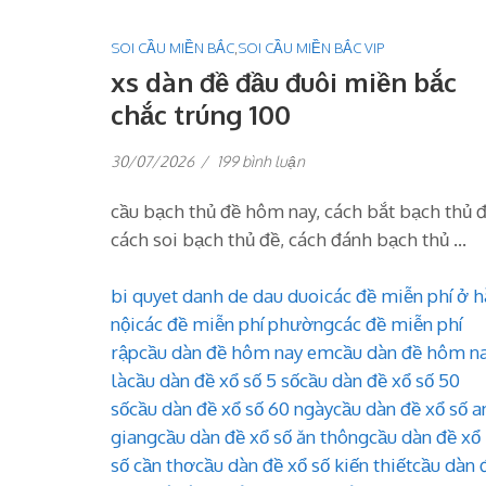
SOI CẦU MIỀN BẮC
,
SOI CẦU MIỀN BẮC VIP
xs dàn đề đầu đuôi miền bắc
chắc trúng 100
ở
30/07/2026
/
199 bình luận
xs
dàn
cầu bạch thủ đề hôm nay, cách bắt bạch thủ đ
đề
đầu
cách soi bạch thủ đề, cách đánh bạch thủ …
đuôi
miền
bắc
bi quyet danh de dau duoi
các đề miễn phí ở h
chắc
nội
các đề miễn phí phường
các đề miễn phí
trúng
100
rập
cầu dàn đề hôm nay em
cầu dàn đề hôm n
là
cầu dàn đề xổ số 5 số
cầu dàn đề xổ số 50
số
cầu dàn đề xổ số 60 ngày
cầu dàn đề xổ số a
giang
cầu dàn đề xổ số ăn thông
cầu dàn đề xổ
số cần thơ
cầu dàn đề xổ số kiến thiết
cầu dàn 