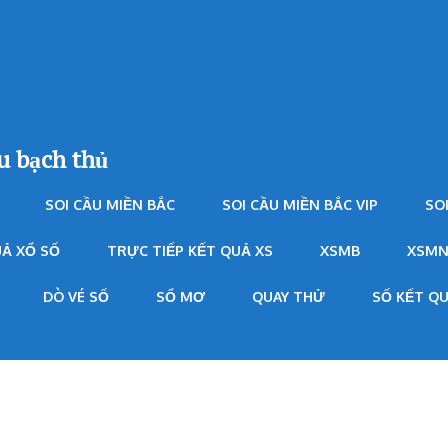
ầu bạch thủ
SOI CẦU MIỀN BẮC
SOI CẦU MIỀN BẮC VIP
SO
UẢ XỔ SỐ
TRỰC TIẾP KẾT QUẢ XS
XSMB
XSM
DÒ VÉ SỐ
SỔ MƠ
QUAY THỬ
SỐ KẾT Q