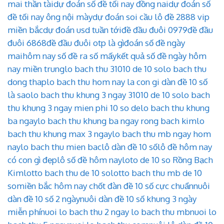
mai thần tài
dự đoán số đề tối nay đồng nai
dự đoán số
đề tối nay ông nội mày
dự đoán soi cầu lô đề 2888 vip
miền bắc
dự đoán usd tuần tới
đề đầu đuôi 0979
đề đầu
đuôi 6868
đề đầu đuôi otp là gì
đoán số đề ngày
mai
hôm nay số đề ra số mấy
kết quả số đề ngày hôm
nay miền trung
lo bach thu 31010 de 10 so
lo bach thu
dong thap
lo bach thu hom nay la con gi dàn đề 10 số
là sao
lo bach thu khung 3 ngay 31010 de 10 so
lo bach
thu khung 3 ngay mien phi 10 so de
lo bach thu khung
ba ngay
lo bach thu khung ba ngay rong bach kim
lo
bach thu khung max 3 ngay
lo bach thu mb ngay hom
nay
lo bach thu mien bac
lô dàn đề 10 số
lô đề hôm nay
có con gì đẹp
lô số đề hôm nay
loto de 10 so Rồng Bạch
Kim
lotto bach thu de 10 so
lotto bach thu mb de 10
so
miền bắc hôm nay chốt đàn đề 10 số cực chuẩn
nuôi
dàn đề 10 số 2 ngày
nuôi dàn đề 10 số khung 3 ngày
miễn phí
nuoi lo bach thu 2 ngay lo bach thu mb
nuoi lo