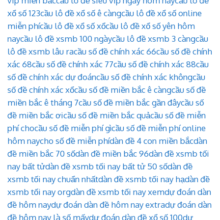
vip miền bắc
cầu lô đề siêu vip ngày hôm nay
cầu lô đề
xổ số 123
cầu lô đề xổ số ê càng
cầu lô đề xổ số online
miễn phí
cầu lô đề xổ số xổ
cầu lô đề xổ số yên hôm
nay
cầu lô đề xsmb 100 ngày
cầu lô đề xsmb 3 càng
cầu
lô đề xsmb lâu ra
cầu số đề chính xác 66
cầu số đề chính
xác 68
cầu số đề chính xác 77
cầu số đề chính xác 88
cầu
số đề chính xác dự đoán
cầu số đề chính xác không
cầu
số đề chính xác xổ
cầu số đề miền bắc ê càng
cầu số đề
miền bắc ê tháng 7
cầu số đề miền bắc gần đây
cầu số
đề miền bắc ơi
cầu số đề miền bắc quả
cầu số đề miễn
phí cho
cầu số đề miễn phí gì
cầu số đề miễn phí online
hôm nay
cho số đề miễn phí
dàn đề 4 con miền bắc
dàn
đề miền bắc 70 số
dàn đề miền bắc 96
dàn đề xsmb tối
nay bất tử
dàn đề xsmb tối nay bất tử 50 số
dàn đề
xsmb tối nay chuẩn nhất
dàn đề xsmb tối nay hạ
dàn đề
xsmb tối nay org
dàn đề xsmb tối nay xem
dự đoán dàn
đề hôm nay
dự đoán dàn đề hôm nay extra
dự đoán dàn
đề hôm nay là số mấy
dự đoán dàn đề xổ số 100
dự