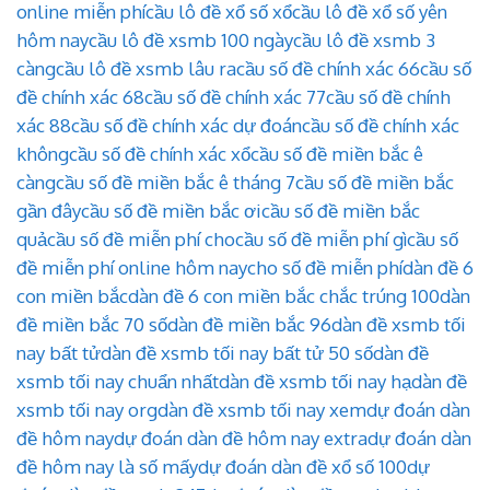
online miễn phí
cầu lô đề xổ số xổ
cầu lô đề xổ số yên
hôm nay
cầu lô đề xsmb 100 ngày
cầu lô đề xsmb 3
càng
cầu lô đề xsmb lâu ra
cầu số đề chính xác 66
cầu số
đề chính xác 68
cầu số đề chính xác 77
cầu số đề chính
xác 88
cầu số đề chính xác dự đoán
cầu số đề chính xác
không
cầu số đề chính xác xổ
cầu số đề miền bắc ê
càng
cầu số đề miền bắc ê tháng 7
cầu số đề miền bắc
gần đây
cầu số đề miền bắc ơi
cầu số đề miền bắc
quả
cầu số đề miễn phí cho
cầu số đề miễn phí gì
cầu số
đề miễn phí online hôm nay
cho số đề miễn phí
dàn đề 6
con miền bắc
dàn đề 6 con miền bắc chắc trúng 100
dàn
đề miền bắc 70 số
dàn đề miền bắc 96
dàn đề xsmb tối
nay bất tử
dàn đề xsmb tối nay bất tử 50 số
dàn đề
xsmb tối nay chuẩn nhất
dàn đề xsmb tối nay hạ
dàn đề
xsmb tối nay org
dàn đề xsmb tối nay xem
dự đoán dàn
đề hôm nay
dự đoán dàn đề hôm nay extra
dự đoán dàn
đề hôm nay là số mấy
dự đoán dàn đề xổ số 100
dự