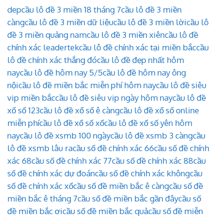
dep
cầu lô đề 3 miền 18 tháng 7
cầu lô đề 3 miền
càng
cầu lô đề 3 miền dữ liệu
cầu lô đề 3 miền lời
cầu lô
đề 3 miền quảng nam
cầu lô đề 3 miền xiên
cầu lô đề
chính xác leadertek
cầu lô đề chính xác tại miền bắc
cầu
lô đề chính xác thắng đó
cầu lô đề đẹp nhất hôm
nay
cầu lô đề hôm nay 5/5
cầu lô đề hôm nay ông
nội
cầu lô đề miền bắc miễn phí hôm nay
cầu lô đề siêu
vip miền bắc
cầu lô đề siêu vip ngày hôm nay
cầu lô đề
xổ số 123
cầu lô đề xổ số ê càng
cầu lô đề xổ số online
miễn phí
cầu lô đề xổ số xổ
cầu lô đề xổ số yên hôm
nay
cầu lô đề xsmb 100 ngày
cầu lô đề xsmb 3 càng
cầu
lô đề xsmb lâu ra
cầu số đề chính xác 66
cầu số đề chính
xác 68
cầu số đề chính xác 77
cầu số đề chính xác 88
cầu
số đề chính xác dự đoán
cầu số đề chính xác không
cầu
số đề chính xác xổ
cầu số đề miền bắc ê càng
cầu số đề
miền bắc ê tháng 7
cầu số đề miền bắc gần đây
cầu số
đề miền bắc ơi
cầu số đề miền bắc quả
cầu số đề miễn