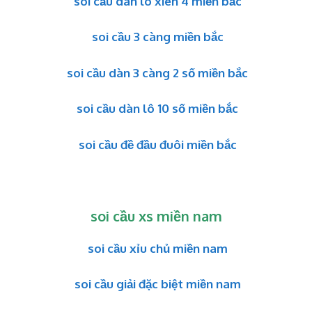
soi cầu dàn lô xiên 4 miền bắc
soi cầu 3 càng miền bắc
soi cầu dàn 3 càng 2 số miền bắc
soi cầu dàn lô 10 số miền bắc
soi cầu đề đầu đuôi miền bắc
soi cầu xs miền nam
soi cầu xỉu chủ miền nam
soi cầu giải đặc biệt miền nam