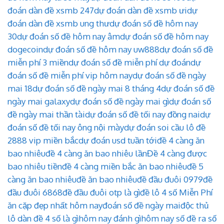
đoán dàn đề xsmb 247
dự đoán dàn đề xsmb ưi
dự
đoán dàn đề xsmb ung thư
dự đoán số đề hôm nay
30
dự đoán số đề hôm nay âm
dự đoán số đề hôm nay
dogecoin
dự đoán số đề hôm nay uw888
dự đoán số đề
miễn phí 3 miền
dự đoán số đề miễn phí dự đoán
dự
đoán số đề miễn phí vip hôm nay
dự đoán số đề ngày
mai 18
dự đoán số đề ngày mai 8 tháng 4
dự đoán số đề
ngày mai galaxy
dự đoán số đề ngày mai gì
dự đoán số
đề ngày mai thần tài
dự đoán số đề tối nay đồng nai
dự
đoán số đề tối nay ông nội mày
dự đoán soi cầu lô đề
2888 vip miền bắc
dự đoán usd tuần tới
đề 4 càng ăn
bao nhiêu
đề 4 càng ăn bao nhiêu lần
Đề 4 càng được
bao nhiêu tiền
đề 4 càng miền bắc ăn bao nhiêu
đề 5
càng ăn bao nhiêu
đề ăn bao nhiêu
đề đầu đuôi 0979
đề
đầu đuôi 6868
đề đầu đuôi otp là gì
đề lô 4 số Miễn Phí
ăn cặp đẹp nhất hôm nay
đoán số đề ngày mai
độc thủ
lô dàn đề 4 số là gì
hôm nay đánh gì
hôm nay số đề ra số