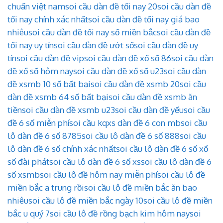
chuẩn việt nam
soi cầu dàn đề tối nay 20
soi cầu dàn đề
tối nay chính xác nhất
soi cầu dàn đề tối nay giá bao
nhiêu
soi cầu dàn đề tối nay số miền bắc
soi cầu dàn đề
tối nay uy tín
soi cầu dàn đề ướt số
soi cầu dàn đề uy
tín
soi cầu dàn đề vip
soi cầu dàn đề xổ số 86
soi cầu dàn
đề xổ số hôm nay
soi cầu dàn đề xổ số u23
soi cầu dàn
đề xsmb 10 số bất bại
soi cầu dàn đề xsmb 20
soi cầu
dàn đề xsmb 64 số bất bại
soi cầu dàn đề xsmb ăn
tiền
soi cầu dàn đề xsmb u23
soi cầu dàn đề yếu
soi cầu
đề 6 số miễn phí
soi cầu kqxs dàn đề 6 con mb
soi cầu
lô dàn đề 6 số 8785
soi cầu lô dàn đề 6 số 888
soi cầu
lô dàn đề 6 số chính xác nhất
soi cầu lô dàn đề 6 số xổ
số đài phát
soi cầu lô dàn đề 6 số xs
soi cầu lô dàn đề 6
số xsmb
soi cầu lô đề hôm nay miễn phí
soi cầu lô đề
miền bắc a trung rồi
soi cầu lô đề miền bắc ăn bao
nhiêu
soi cầu lô đề miền bắc ngày 10
soi cầu lô đề miền
bắc u quý 7
soi cầu lô đề rồng bạch kim hôm nay
soi