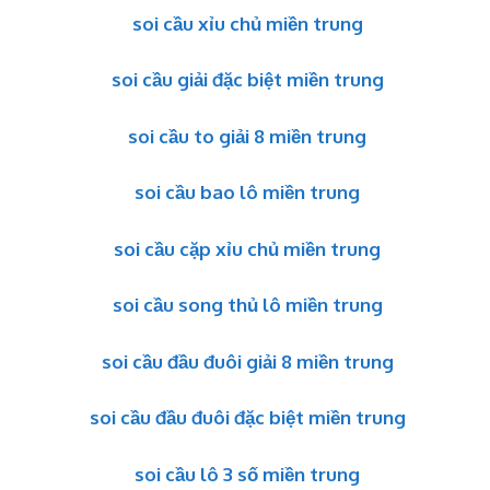
soi cầu xỉu chủ miền trung
soi cầu giải đặc biệt miền trung
soi cầu to giải 8 miền trung
soi cầu bao lô miền trung
soi cầu cặp xỉu chủ miền trung
soi cầu song thủ lô miền trung
soi cầu đầu đuôi giải 8 miền trung
soi cầu đầu đuôi đặc biệt miền trung
soi cầu lô 3 số miền trung