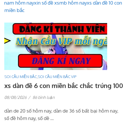
nam hôm nay
xin số đề xsmb hôm nay
xs dàn đề 10 con
miền bắc
SOI CẦU MIỀN BẮC
,
SOI CẦU MIỀN BẮC VIP
xs dàn đề 6 con miền bắc chắc trúng 100
ở
08/08/2026
/
86 bình luận
xs
dàn
dàn de 20 số hôm nay, dàn de 36 số bất bại hôm nay,
đề
6
số đề hôm nay, số dề …
con
miền