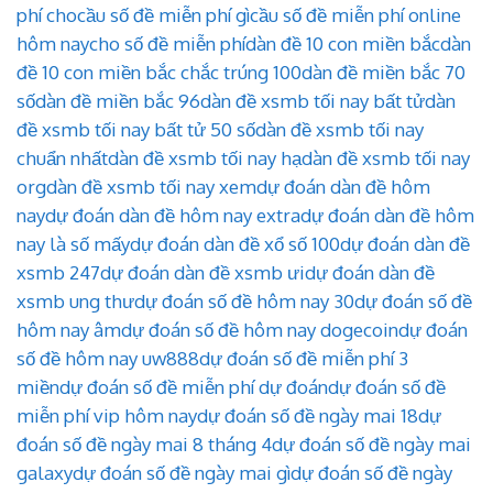
phí cho
cầu số đề miễn phí gì
cầu số đề miễn phí online
hôm nay
cho số đề miễn phí
dàn đề 10 con miền bắc
dàn
đề 10 con miền bắc chắc trúng 100
dàn đề miền bắc 70
số
dàn đề miền bắc 96
dàn đề xsmb tối nay bất tử
dàn
đề xsmb tối nay bất tử 50 số
dàn đề xsmb tối nay
chuẩn nhất
dàn đề xsmb tối nay hạ
dàn đề xsmb tối nay
org
dàn đề xsmb tối nay xem
dự đoán dàn đề hôm
nay
dự đoán dàn đề hôm nay extra
dự đoán dàn đề hôm
nay là số mấy
dự đoán dàn đề xổ số 100
dự đoán dàn đề
xsmb 247
dự đoán dàn đề xsmb ưi
dự đoán dàn đề
xsmb ung thư
dự đoán số đề hôm nay 30
dự đoán số đề
hôm nay âm
dự đoán số đề hôm nay dogecoin
dự đoán
số đề hôm nay uw888
dự đoán số đề miễn phí 3
miền
dự đoán số đề miễn phí dự đoán
dự đoán số đề
miễn phí vip hôm nay
dự đoán số đề ngày mai 18
dự
đoán số đề ngày mai 8 tháng 4
dự đoán số đề ngày mai
galaxy
dự đoán số đề ngày mai gì
dự đoán số đề ngày