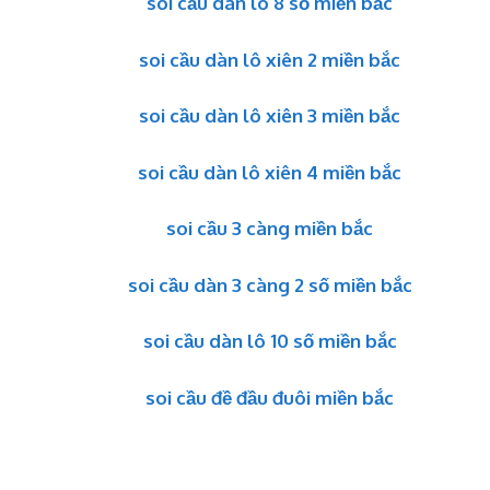
soi cầu dàn lô 8 số miền bắc
soi cầu dàn lô xiên 2 miền bắc
soi cầu dàn lô xiên 3 miền bắc
soi cầu dàn lô xiên 4 miền bắc
soi cầu 3 càng miền bắc
soi cầu dàn 3 càng 2 số miền bắc
soi cầu dàn lô 10 số miền bắc
soi cầu đề đầu đuôi miền bắc