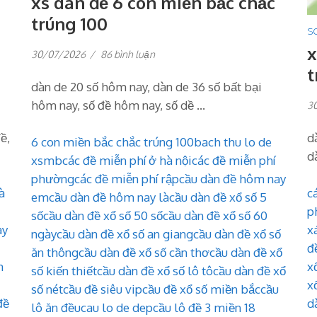
xs dàn đề 6 con miền bắc chắc
trúng 100
S
x
ở
30/07/2026
/
86 bình luận
xs
t
dàn
dàn de 20 số hôm nay, dàn de 36 số bất bại
đề
6
hôm nay, số đề hôm nay, số dề …
3
con
miền
ề,
d
bắc
6 con miền bắc chắc trúng 100
bach thu lo de
chắc
d
xsmb
các đề miễn phí ở hà nội
các đề miễn phí
trúng
100
phường
các đề miễn phí rập
cầu dàn đề hôm nay
à
c
em
cầu dàn đề hôm nay là
cầu dàn đề xổ số 5
p
số
cầu dàn đề xổ số 50 số
cầu dàn đề xổ số 60
ay
x
ngày
cầu dàn đề xổ số an giang
cầu dàn đề xổ số
đ
ăn thông
cầu dàn đề xổ số cần thơ
cầu dàn đề xổ
n
x
số kiến thiết
cầu dàn đề xổ số lô tô
cầu dàn đề xổ
x
số nét
cầu đề siêu vip
cầu đề xổ số miền bắc
cầu
đề
d
lô ăn đều
cau lo de dep
cầu lô đề 3 miền 18