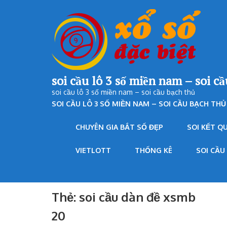
Bỏ
qua
và
tới
nội
dung
soi cầu lô 3 số miền nam – soi c
(ấn
soi cầu lô 3 số miền nam – soi cầu bạch thủ
Enter)
SOI CẦU LÔ 3 SỐ MIỀN NAM – SOI CẦU BẠCH THỦ
CHUYÊN GIA BẮT SỐ ĐẸP
SOI KẾT Q
VIETLOTT
THỐNG KÊ
SOI CẦU
Thẻ:
soi cầu dàn đề xsmb
20