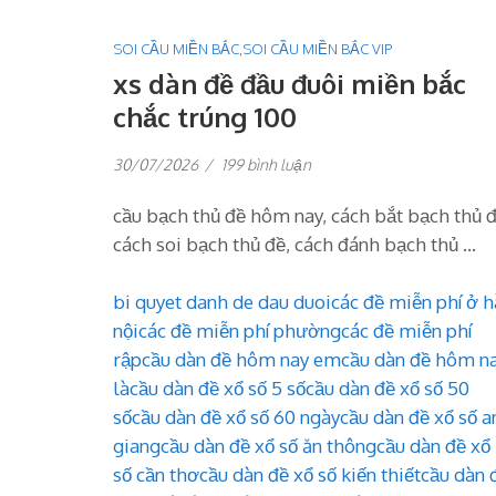
SOI CẦU MIỀN BẮC
,
SOI CẦU MIỀN BẮC VIP
xs dàn đề đầu đuôi miền bắc
chắc trúng 100
ở
30/07/2026
/
199 bình luận
xs
dàn
cầu bạch thủ đề hôm nay, cách bắt bạch thủ đ
đề
đầu
cách soi bạch thủ đề, cách đánh bạch thủ …
đuôi
miền
bắc
bi quyet danh de dau duoi
các đề miễn phí ở h
chắc
nội
các đề miễn phí phường
các đề miễn phí
trúng
100
rập
cầu dàn đề hôm nay em
cầu dàn đề hôm n
là
cầu dàn đề xổ số 5 số
cầu dàn đề xổ số 50
số
cầu dàn đề xổ số 60 ngày
cầu dàn đề xổ số a
giang
cầu dàn đề xổ số ăn thông
cầu dàn đề xổ
số cần thơ
cầu dàn đề xổ số kiến thiết
cầu dàn 