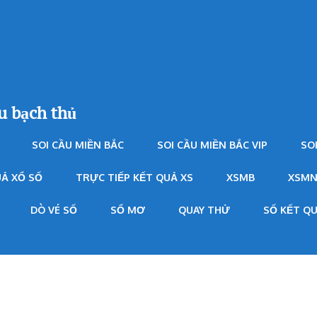
ầu bạch thủ
SOI CẦU MIỀN BẮC
SOI CẦU MIỀN BẮC VIP
SO
UẢ XỔ SỐ
TRỰC TIẾP KẾT QUẢ XS
XSMB
XSM
DÒ VÉ SỐ
SỔ MƠ
QUAY THỬ
SỐ KẾT Q