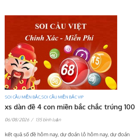
SOI CẦU MIỀN BẮC
,
SOI CẦU MIỀN BẮC VIP
xs dàn đề 4 con miền bắc chắc trúng 100
ở
06/08/2026
/
135 bình luận
xs
dàn
kết quả số đề hôm nay, dự đoán lô hôm nay, dự đoán
đề