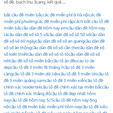
4
số đề, bach thu 3cang, kết quả …
con
miền
bắc
bắt cầu đề miền bắc
các đề miễn phí ở hà nội
các đề
chắc
miễn phí phường
các đề miễn phí rập
cách bắt cầu lô đề
trúng
100
miền bắc
cầu dàn đề hôm nay em
cầu dàn đề hôm nay
là
cầu dàn đề xổ số 5 số
cầu dàn đề xổ số 50 số
cầu dàn
đề xổ số 60 ngày
cầu dàn đề xổ số an giang
cầu dàn đề
xổ số ăn thông
cầu dàn đề xổ số cần thơ
cầu dàn đề xổ
số kiến thiết
cầu dàn đề xổ số lô tô
cầu dàn đề xổ số
nét
cầu đề xổ số miền bắc
cầu lô ăn đều
cau lo de
dep
cầu lô đề 3 miền 18 tháng 7
cầu lô đề 3 miền
càng
cầu lô đề 3 miền dữ liệu
cầu lô đề 3 miền lời
cầu lô
đề 3 miền quảng nam
cầu lô đề 3 miền xiên
cầu lô đề
chính xác leadertek
cầu lô đề chính xác tại miền bắc
cầu
lô đề chính xác thắng đó
cầu lô đề đẹp nhất hôm
nay
cầu lô đề hôm nay 5/5
cầu lô đề hôm nay ông
nội
cầu lô đề miền bắc miễn phí hôm nay
cầu lô đề siêu