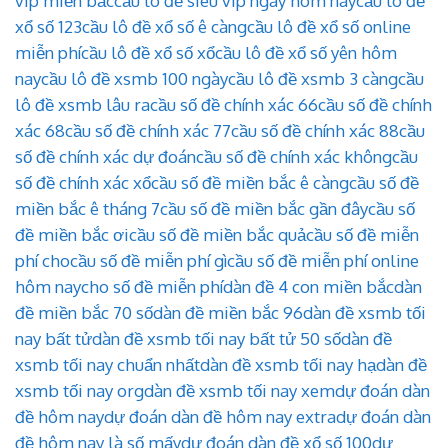
vip miền bắc
cầu lô đề siêu vip ngày hôm nay
cầu lô đề
xổ số 123
cầu lô đề xổ số ê càng
cầu lô đề xổ số online
miễn phí
cầu lô đề xổ số xổ
cầu lô đề xổ số yên hôm
nay
cầu lô đề xsmb 100 ngày
cầu lô đề xsmb 3 càng
cầu
lô đề xsmb lâu ra
cầu số đề chính xác 66
cầu số đề chính
xác 68
cầu số đề chính xác 77
cầu số đề chính xác 88
cầu
số đề chính xác dự đoán
cầu số đề chính xác không
cầu
số đề chính xác xổ
cầu số đề miền bắc ê càng
cầu số đề
miền bắc ê tháng 7
cầu số đề miền bắc gần đây
cầu số
đề miền bắc ơi
cầu số đề miền bắc quả
cầu số đề miễn
phí cho
cầu số đề miễn phí gì
cầu số đề miễn phí online
hôm nay
cho số đề miễn phí
dàn đề 4 con miền bắc
dàn
đề miền bắc 70 số
dàn đề miền bắc 96
dàn đề xsmb tối
nay bất tử
dàn đề xsmb tối nay bất tử 50 số
dàn đề
xsmb tối nay chuẩn nhất
dàn đề xsmb tối nay hạ
dàn đề
xsmb tối nay org
dàn đề xsmb tối nay xem
dự đoán dàn
đề hôm nay
dự đoán dàn đề hôm nay extra
dự đoán dàn
đề hôm nay là số mấy
dự đoán dàn đề xổ số 100
dự