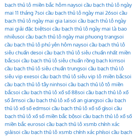
bạch thủ lô miền bắc hôm nay
soi cầu bạch thủ lô ngày
mai 11 tháng 7
soi cầu bạch thủ lô ngày mai 26
soi cầu
bạch thủ lô ngày mai gia lai
soi cầu bạch thủ lô ngày
mai giải đặc biệt
soi cầu bạch thủ lô ngày mai là bao
nhiêu
soi cầu bạch thủ lô ngày mai phuong trang
soi
cầu bạch thủ lô phú yên hôm nay
soi cầu bạch thủ lô
siêu chuẩn de
soi cầu bạch thủ lô siêu chuẩn nhất miền
bắc
soi cầu bạch thủ lô siêu chuẩn rồng bạch kim
soi
cầu bạch thủ lô siêu chuẩn trung
soi cầu bạch thủ lô
siêu vip exe
soi cầu bạch thủ lô siêu vip lô miền bắc
soi
cầu bạch thủ lô tây ninh
soi cầu bạch thủ lô tô miền
bắc
soi cầu bạch thủ lô xổ số 88
soi cầu bạch thủ lô xổ
số âm
soi cầu bạch thủ lô xổ số an giang
soi cầu bạch
thủ lô xổ số edm
soi cầu bạch thủ lô xổ số gì
soi cầu
bạch thủ lô xổ số miền bắc bộ
soi cầu bạch thủ lô xổ số
miền bắc euro
soi cầu bạch thủ lô xsmb chính xác
giải
soi cầu bạch thủ lô xsmb chính xác phí
soi cầu bạch