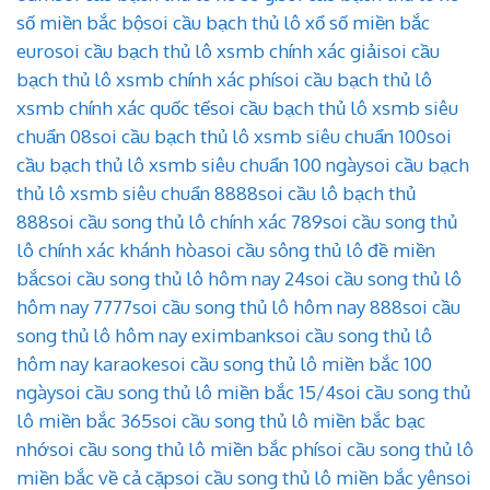
số miền bắc bộ
soi cầu bạch thủ lô xổ số miền bắc
euro
soi cầu bạch thủ lô xsmb chính xác giải
soi cầu
bạch thủ lô xsmb chính xác phí
soi cầu bạch thủ lô
xsmb chính xác quốc tế
soi cầu bạch thủ lô xsmb siêu
chuẩn 08
soi cầu bạch thủ lô xsmb siêu chuẩn 100
soi
cầu bạch thủ lô xsmb siêu chuẩn 100 ngày
soi cầu bạch
thủ lô xsmb siêu chuẩn 8888
soi cầu lô bạch thủ
888
soi cầu song thủ lô chính xác 789
soi cầu song thủ
lô chính xác khánh hòa
soi cầu sông thủ lô đề miền
bắc
soi cầu song thủ lô hôm nay 24
soi cầu song thủ lô
hôm nay 7777
soi cầu song thủ lô hôm nay 888
soi cầu
song thủ lô hôm nay eximbank
soi cầu song thủ lô
hôm nay karaoke
soi cầu song thủ lô miền bắc 100
ngày
soi cầu song thủ lô miền bắc 15/4
soi cầu song thủ
lô miền bắc 365
soi cầu song thủ lô miền bắc bạc
nhớ
soi cầu song thủ lô miền bắc phí
soi cầu song thủ lô
miền bắc về cả cặp
soi cầu song thủ lô miền bắc yên
soi