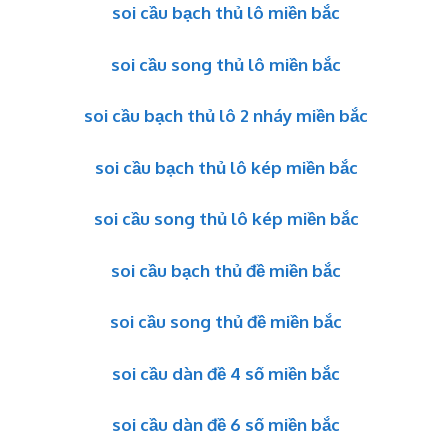
soi cầu bạch thủ lô miền bắc
soi cầu song thủ lô miền bắc
soi cầu bạch thủ lô 2 nháy miền bắc
soi cầu bạch thủ lô kép miền bắc
soi cầu song thủ lô kép miền bắc
soi cầu bạch thủ đề miền bắc
soi cầu song thủ đề miền bắc
soi cầu dàn đề 4 số miền bắc
soi cầu dàn đề 6 số miền bắc