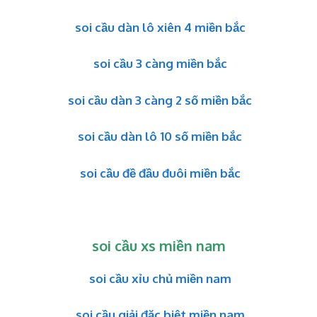
soi cầu dàn lô xiên 4 miền bắc
soi cầu 3 càng miền bắc
soi cầu dàn 3 càng 2 số miền bắc
soi cầu dàn lô 10 số miền bắc
soi cầu đề đầu đuôi miền bắc
soi cầu xs miền nam
soi cầu xỉu chủ miền nam
soi cầu giải đặc biệt miền nam