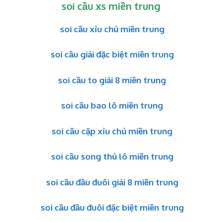
soi cầu xs miền trung
soi cầu xỉu chủ miền trung
soi cầu giải đặc biệt miền trung
soi cầu to giải 8 miền trung
soi cầu bao lô miền trung
soi cầu cặp xỉu chủ miền trung
soi cầu song thủ lô miền trung
soi cầu đầu đuôi giải 8 miền trung
soi cầu đầu đuôi đặc biệt miền trung