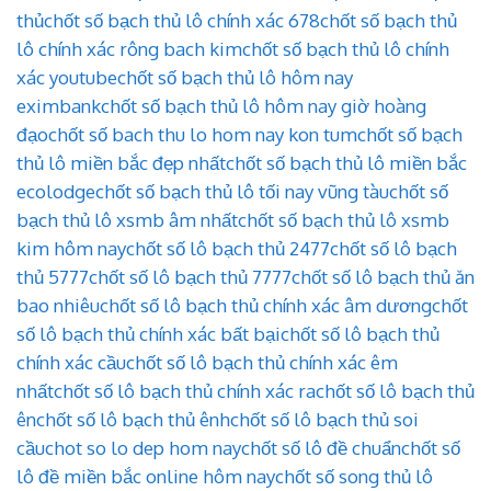
thủ
chốt số bạch thủ lô chính xác 678
chốt số bạch thủ
lô chính xác rông bach kim
chốt số bạch thủ lô chính
xác youtube
chốt số bạch thủ lô hôm nay
eximbank
chốt số bạch thủ lô hôm nay giờ hoàng
đạo
chốt số bach thu lo hom nay kon tum
chốt số bạch
thủ lô miền bắc đẹp nhất
chốt số bạch thủ lô miền bắc
ecolodge
chốt số bạch thủ lô tối nay vũng tàu
chốt số
bạch thủ lô xsmb âm nhất
chốt số bạch thủ lô xsmb
kim hôm nay
chốt số lô bạch thủ 2477
chốt số lô bạch
thủ 5777
chốt số lô bạch thủ 7777
chốt số lô bạch thủ ăn
bao nhiêu
chốt số lô bạch thủ chính xác âm dương
chốt
số lô bạch thủ chính xác bất bại
chốt số lô bạch thủ
chính xác cầu
chốt số lô bạch thủ chính xác êm
nhất
chốt số lô bạch thủ chính xác ra
chốt số lô bạch thủ
ên
chốt số lô bạch thủ ênh
chốt số lô bạch thủ soi
cầu
chot so lo dep hom nay
chốt số lô đề chuẩn
chốt số
lô đề miền bắc online hôm nay
chốt số song thủ lô