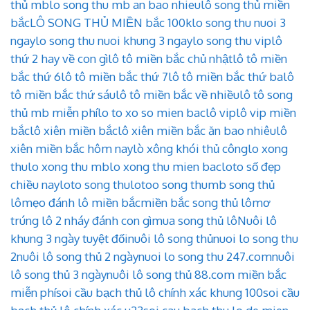
thủ mb
lo song thu mb an bao nhieu
lô song thủ miền
bắc
LÔ SONG THỦ MIỀN bắc 100k
lo song thu nuoi 3
ngay
lo song thu nuoi khung 3 ngay
lo song thu vip
lô
thứ 2 hay về con gì
lô tô miền bắc chủ nhật
lô tô miền
bắc thứ 6
lô tô miền bắc thứ 7
lô tô miền bắc thứ ba
lô
tô miền bắc thứ sáu
lô tô miền bắc về nhiều
lô tô song
thủ mb miễn phí
lo to xo so mien bac
lô vip
lô vip miền
bắc
lô xiên miền bắc
lô xiên miền bắc ăn bao nhiêu
lô
xiên miền bắc hôm nay
lò xông khói thủ công
lo xong
thu
lo xong thu mb
lo xong thu mien bac
loto số đẹp
chiều nay
loto song thu
lotoo song thu
mb song thủ
lô
mẹo đánh lô miền bắc
miền bắc song thủ lô
mơ
trúng lô 2 nháy đánh con gì
mua song thủ lô
Nuôi lô
khung 3 ngày tuyệt đối
nuôi lô song thủ
nuoi lo song thu
2
nuôi lô song thủ 2 ngày
nuoi lo song thu 247.com
nuôi
lô song thủ 3 ngày
nuôi lô song thủ 88.com miền bắc
miễn phí
soi cầu bạch thủ lô chính xác khung 100
soi cầu