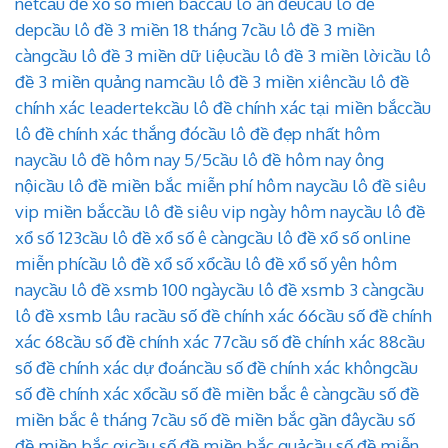
nét
cầu đề xổ số miền bắc
cầu lô ăn đều
cau lo de
dep
cầu lô đề 3 miền 18 tháng 7
cầu lô đề 3 miền
càng
cầu lô đề 3 miền dữ liệu
cầu lô đề 3 miền lời
cầu lô
đề 3 miền quảng nam
cầu lô đề 3 miền xiên
cầu lô đề
chính xác leadertek
cầu lô đề chính xác tại miền bắc
cầu
lô đề chính xác thắng đó
cầu lô đề đẹp nhất hôm
nay
cầu lô đề hôm nay 5/5
cầu lô đề hôm nay ông
nội
cầu lô đề miền bắc miễn phí hôm nay
cầu lô đề siêu
vip miền bắc
cầu lô đề siêu vip ngày hôm nay
cầu lô đề
xổ số 123
cầu lô đề xổ số ê càng
cầu lô đề xổ số online
miễn phí
cầu lô đề xổ số xổ
cầu lô đề xổ số yên hôm
nay
cầu lô đề xsmb 100 ngày
cầu lô đề xsmb 3 càng
cầu
lô đề xsmb lâu ra
cầu số đề chính xác 66
cầu số đề chính
xác 68
cầu số đề chính xác 77
cầu số đề chính xác 88
cầu
số đề chính xác dự đoán
cầu số đề chính xác không
cầu
số đề chính xác xổ
cầu số đề miền bắc ê càng
cầu số đề
miền bắc ê tháng 7
cầu số đề miền bắc gần đây
cầu số
đề miền bắc ơi
cầu số đề miền bắc quả
cầu số đề miễn