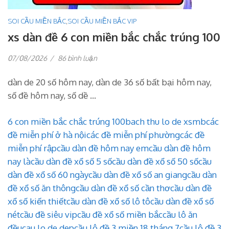
SOI CẦU MIỀN BẮC
,
SOI CẦU MIỀN BẮC VIP
xs dàn đề 6 con miền bắc chắc trúng 100
ở
07/08/2026
/
86 bình luận
xs
dàn
dàn de 20 số hôm nay, dàn de 36 số bất bại hôm nay,
đề
6
số đề hôm nay, số dề …
con
miền
bắc
6 con miền bắc chắc trúng 100
bach thu lo de xsmb
các
chắc
đề miễn phí ở hà nội
các đề miễn phí phường
các đề
trúng
100
miễn phí rập
cầu dàn đề hôm nay em
cầu dàn đề hôm
nay là
cầu dàn đề xổ số 5 số
cầu dàn đề xổ số 50 số
cầu
dàn đề xổ số 60 ngày
cầu dàn đề xổ số an giang
cầu dàn
đề xổ số ăn thông
cầu dàn đề xổ số cần thơ
cầu dàn đề
xổ số kiến thiết
cầu dàn đề xổ số lô tô
cầu dàn đề xổ số
nét
cầu đề siêu vip
cầu đề xổ số miền bắc
cầu lô ăn
đều
cau lo de dep
cầu lô đề 3 miền 18 tháng 7
cầu lô đề 3