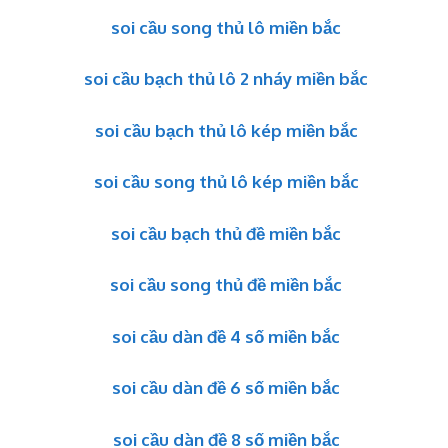
soi cầu song thủ lô miền bắc
soi cầu bạch thủ lô 2 nháy miền bắc
soi cầu bạch thủ lô kép miền bắc
soi cầu song thủ lô kép miền bắc
soi cầu bạch thủ đề miền bắc
soi cầu song thủ đề miền bắc
soi cầu dàn đề 4 số miền bắc
soi cầu dàn đề 6 số miền bắc
soi cầu dàn đề 8 số miền bắc