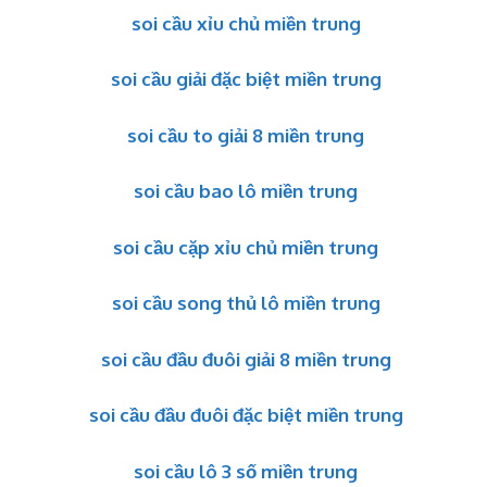
soi cầu xỉu chủ miền trung
soi cầu giải đặc biệt miền trung
soi cầu to giải 8 miền trung
soi cầu bao lô miền trung
soi cầu cặp xỉu chủ miền trung
soi cầu song thủ lô miền trung
soi cầu đầu đuôi giải 8 miền trung
soi cầu đầu đuôi đặc biệt miền trung
soi cầu lô 3 số miền trung