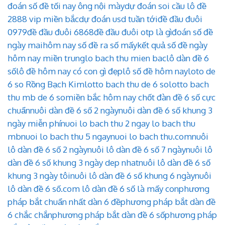
đoán số đề tối nay ông nội mày
dự đoán soi cầu lô đề
2888 vip miền bắc
dự đoán usd tuần tới
đề đầu đuôi
0979
đề đầu đuôi 6868
đề đầu đuôi otp là gì
đoán số đề
ngày mai
hôm nay số đề ra số mấy
kết quả số đề ngày
hôm nay miền trung
lo bach thu mien bac
lô dàn đề 6
số
lô đề hôm nay có con gì đẹp
lô số đề hôm nay
loto de
6 so Rồng Bạch Kim
lotto bach thu de 6 so
lotto bach
thu mb de 6 so
miền bắc hôm nay chốt đàn đề 6 số cực
chuẩn
nuôi dàn đề 6 số 2 ngày
nuôi dàn đề 6 số khung 3
ngày miễn phí
nuoi lo bach thu 2 ngay lo bach thu
mb
nuoi lo bach thu 5 ngay
nuoi lo bach thu.com
nuôi
lô dàn đề 6 số 2 ngày
nuôi lô dàn đề 6 số 7 ngày
nuôi lô
dàn đề 6 số khung 3 ngày dep nhat
nuôi lô dàn đề 6 số
khung 3 ngày tôi
nuôi lô dàn đề 6 số khung 6 ngày
nuôi
lô dàn đề 6 số.com lô dàn đề 6 số là mấy con
phương
pháp bắt chuẩn nhất dàn 6 đề
phương pháp bắt dàn đề
6 chắc chắn
phương pháp bắt dàn đề 6 số
phương pháp