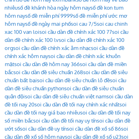
nhiêu
số đề khánh hòa ngày hôm nay
số đề kon tum
hôm nay
số đề miễn phí 9999
số đề miễn phí ước mơ
hôm nay
số đề ngày mai phố
soi cau 7/5
soi cau chinh
xac 100 van loi
soi cầu dàn đề chính xác 100 77
soi cầu
dàn đề chính xác 100 lv
soi cầu dàn đề chính xác 100
org
soi cầu dàn đề chính xác âm nhạc
soi cầu dàn đề
chính xác hôm nay
soi cầu dàn đề chính xác khuôn
mặt
soi cầu dàn đề hôm nay 366
soi cầu dàn đề miền
bắc
soi cầu dàn đề siêu chuẩn 268
soi cầu dàn đề siêu
chuẩn bất bại
soi cầu dàn đề siêu chuẩn lô đề
soi cầu
dàn đề siêu chuẩn python
soi cầu dàn đề siêu chuẩn
quân đội
soi cầu dàn đề siêu chuẩn việt nam
soi cầu dàn
đề tối nay 20
soi cầu dàn đề tối nay chính xác nhất
soi
cầu dàn đề tối nay giá bao nhiêu
soi cầu dàn đề tối nay
số miền bắc
soi cầu dàn đề tối nay uy tín
soi cầu dàn đề
ướt số
soi cầu dàn đề uy tín
soi cầu dàn đề xổ số 86
soi
cầu dàn đề xổ số hôm nay
soi cầu dàn đề xổ số u23
soi