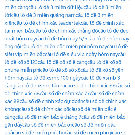
miền càng
cầu lô đề 3 miền dữ liệu
cầu lô đề 3 miền
lời
cầu lô đề 3 miền quảng nam
cầu lô đề 3 miền
xiên
cầu lô đề chính xác leadertek
cầu lô đề chính xác
tại miền bắc
cầu lô đề chính xác thắng đó
cầu lô đề đẹp
nhất hôm nay
cầu lô đề hôm nay 5/5
cầu lô đề hôm nay
ông nội
cầu lô đề miền bắc miễn phí hôm nay
cầu lô đề
siêu vip miền bắc
cầu lô đề siêu vip ngày hôm nay
cầu
lô đề xổ số 123
cầu lô đề xổ số ê càng
cầu lô đề xổ số
online miễn phí
cầu lô đề xổ số xổ
cầu lô đề xổ số yên
hôm nay
cầu lô đề xsmb 100 ngày
cầu lô đề xsmb 3
càng
cầu lô đề xsmb lâu ra
cầu số đề chính xác 66
cầu số
đề chính xác 68
cầu số đề chính xác 77
cầu số đề chính
xác 88
cầu số đề chính xác dự đoán
cầu số đề chính xác
không
cầu số đề chính xác xổ
cầu số đề miền bắc ê
càng
cầu số đề miền bắc ê tháng 7
cầu số đề miền bắc
gần đây
cầu số đề miền bắc ơi
cầu số đề miền bắc
quả
cầu số đề miễn phí cho
cầu số đề miễn phí gì
cầu số