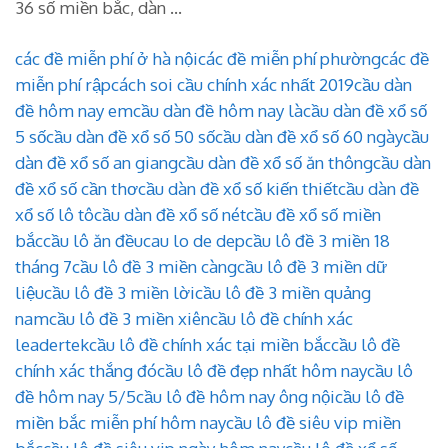
8
36 số miền bắc, dàn …
con
miền
bắc
các đề miễn phí ở hà nội
các đề miễn phí phường
các đề
chắc
miễn phí rập
cách soi cầu chính xác nhất 2019
cầu dàn
trúng
100
đề hôm nay em
cầu dàn đề hôm nay là
cầu dàn đề xổ số
5 số
cầu dàn đề xổ số 50 số
cầu dàn đề xổ số 60 ngày
cầu
dàn đề xổ số an giang
cầu dàn đề xổ số ăn thông
cầu dàn
đề xổ số cần thơ
cầu dàn đề xổ số kiến thiết
cầu dàn đề
xổ số lô tô
cầu dàn đề xổ số nét
cầu đề xổ số miền
bắc
cầu lô ăn đều
cau lo de dep
cầu lô đề 3 miền 18
tháng 7
cầu lô đề 3 miền càng
cầu lô đề 3 miền dữ
liệu
cầu lô đề 3 miền lời
cầu lô đề 3 miền quảng
nam
cầu lô đề 3 miền xiên
cầu lô đề chính xác
leadertek
cầu lô đề chính xác tại miền bắc
cầu lô đề
chính xác thắng đó
cầu lô đề đẹp nhất hôm nay
cầu lô
đề hôm nay 5/5
cầu lô đề hôm nay ông nội
cầu lô đề
miền bắc miễn phí hôm nay
cầu lô đề siêu vip miền