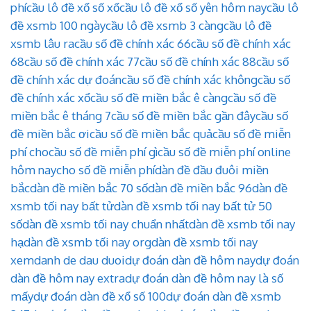
phí
cầu lô đề xổ số xổ
cầu lô đề xổ số yên hôm nay
cầu lô
đề xsmb 100 ngày
cầu lô đề xsmb 3 càng
cầu lô đề
xsmb lâu ra
cầu số đề chính xác 66
cầu số đề chính xác
68
cầu số đề chính xác 77
cầu số đề chính xác 88
cầu số
đề chính xác dự đoán
cầu số đề chính xác không
cầu số
đề chính xác xổ
cầu số đề miền bắc ê càng
cầu số đề
miền bắc ê tháng 7
cầu số đề miền bắc gần đây
cầu số
đề miền bắc ơi
cầu số đề miền bắc quả
cầu số đề miễn
phí cho
cầu số đề miễn phí gì
cầu số đề miễn phí online
hôm nay
cho số đề miễn phí
dàn đề đầu đuôi miền
bắc
dàn đề miền bắc 70 số
dàn đề miền bắc 96
dàn đề
xsmb tối nay bất tử
dàn đề xsmb tối nay bất tử 50
số
dàn đề xsmb tối nay chuẩn nhất
dàn đề xsmb tối nay
hạ
dàn đề xsmb tối nay org
dàn đề xsmb tối nay
xem
danh de dau duoi
dự đoán dàn đề hôm nay
dự đoán
dàn đề hôm nay extra
dự đoán dàn đề hôm nay là số
mấy
dự đoán dàn đề xổ số 100
dự đoán dàn đề xsmb