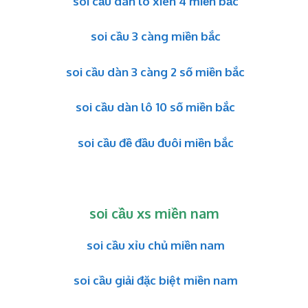
soi cầu dàn lô xiên 4 miền bắc
soi cầu 3 càng miền bắc
soi cầu dàn 3 càng 2 số miền bắc
soi cầu dàn lô 10 số miền bắc
soi cầu đề đầu đuôi miền bắc
soi cầu xs miền nam
soi cầu xỉu chủ miền nam
soi cầu giải đặc biệt miền nam