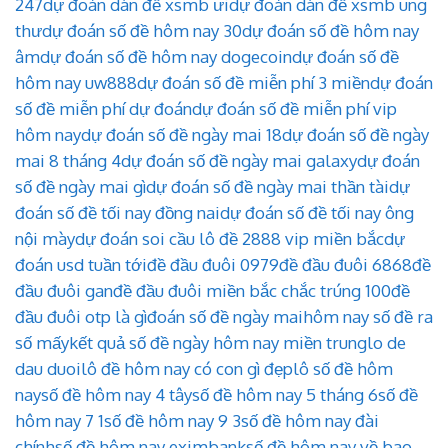
247
dự đoán dàn đề xsmb ưi
dự đoán dàn đề xsmb ung
thư
dự đoán số đề hôm nay 30
dự đoán số đề hôm nay
âm
dự đoán số đề hôm nay dogecoin
dự đoán số đề
hôm nay uw888
dự đoán số đề miễn phí 3 miền
dự đoán
số đề miễn phí dự đoán
dự đoán số đề miễn phí vip
hôm nay
dự đoán số đề ngày mai 18
dự đoán số đề ngày
mai 8 tháng 4
dự đoán số đề ngày mai galaxy
dự đoán
số đề ngày mai gì
dự đoán số đề ngày mai thần tài
dự
đoán số đề tối nay đồng nai
dự đoán số đề tối nay ông
nội mày
dự đoán soi cầu lô đề 2888 vip miền bắc
dự
đoán usd tuần tới
đề đầu đuôi 0979
đề đầu đuôi 6868
đề
đầu đuôi gan
đề đầu đuôi miền bắc chắc trúng 100
đề
đầu đuôi otp là gì
đoán số đề ngày mai
hôm nay số đề ra
số mấy
kết quả số đề ngày hôm nay miền trung
lo de
dau duoi
lô đề hôm nay có con gì đẹp
lô số đề hôm
nay
số đề hôm nay 4 tây
số đề hôm nay 5 tháng 6
số đề
hôm nay 7 1
số đề hôm nay 9 3
số đề hôm nay đài
chính
số đề hôm nay eximbank
số đề hôm nay về bao