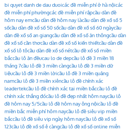
bắc
bi quyet danh de dau duoi
các đề miễn phí ở hà nội
các
chắc
đề miễn phí phường
các đề miễn phí rập
cầu dàn đề
trúng
100
hôm nay em
cầu dàn đề hôm nay là
cầu dàn đề xổ số 5
số
cầu dàn đề xổ số 50 số
cầu dàn đề xổ số 60 ngày
cầu
dàn đề xổ số an giang
cầu dàn đề xổ số ăn thông
cầu dàn
đề xổ số cần thơ
cầu dàn đề xổ số kiến thiết
cầu dàn đề
xổ số lô tô
cầu dàn đề xổ số nét
cầu đề xổ số miền
bắc
cầu lô ăn đều
cau lo de dep
cầu lô đề 3 miền 18
tháng 7
cầu lô đề 3 miền càng
cầu lô đề 3 miền dữ
liệu
cầu lô đề 3 miền lời
cầu lô đề 3 miền quảng
nam
cầu lô đề 3 miền xiên
cầu lô đề chính xác
leadertek
cầu lô đề chính xác tại miền bắc
cầu lô đề
chính xác thắng đó
cầu lô đề đẹp nhất hôm nay
cầu lô
đề hôm nay 5/5
cầu lô đề hôm nay ông nội
cầu lô đề
miền bắc miễn phí hôm nay
cầu lô đề siêu vip miền
bắc
cầu lô đề siêu vip ngày hôm nay
cầu lô đề xổ số
123
cầu lô đề xổ số ê càng
cầu lô đề xổ số online miễn