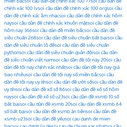
miền bắc
soi cầu dàn đề chính xác 100 77
soi cầu dàn đề
chính xác 100 lv
soi cầu dàn đề chính xác 100 org
soi cầu
dàn đề chính xác âm nhạc
soi cầu dàn đề chính xác hôm
nay
soi cầu dàn đề chính xác khuôn mặt
soi cầu dàn đề
hôm nay 366
soi cầu dàn đề miền bắc
soi cầu dàn đề
siêu chuẩn 268
soi cầu dàn đề siêu chuẩn bất bại
soi cầu
dàn đề siêu chuẩn lô đề
soi cầu dàn đề siêu chuẩn
python
soi cầu dàn đề siêu chuẩn quân đội
soi cầu dàn
đề siêu chuẩn việt nam
soi cầu dàn đề tối nay 20
soi cầu
dàn đề tối nay chính xác nhất
soi cầu dàn đề tối nay giá
bao nhiêu
soi cầu dàn đề tối nay số miền bắc
soi cầu
dàn đề tối nay uy tín
soi cầu dàn đề ướt số
soi cầu dàn đề
uy tín
soi cầu dàn đề xổ số 86
soi cầu dàn đề xổ số hôm
nay
soi cầu dàn đề xổ số u23
soi cầu dàn đề xsmb 10 số
bất bại
soi cầu dàn đề xsmb 20
soi cầu dàn đề xsmb 64
số bất bại
soi cầu dàn đề xsmb ăn tiền
soi cầu dàn đề
xsmb u23
soi cầu dàn đề yếu
soi cau danh de mien
bac
soi cau danh lo de
soi cau de chuan xac nhat
soi cầu