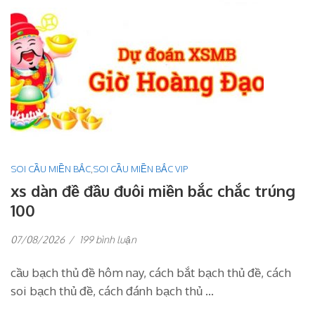
SOI CẦU MIỀN BẮC
,
SOI CẦU MIỀN BẮC VIP
xs dàn đề đầu đuôi miền bắc chắc trúng
100
ở
07/08/2026
/
199 bình luận
xs
dàn
cầu bạch thủ đề hôm nay, cách bắt bạch thủ đề, cách
đề
đầu
soi bạch thủ đề, cách đánh bạch thủ …
đuôi
miền