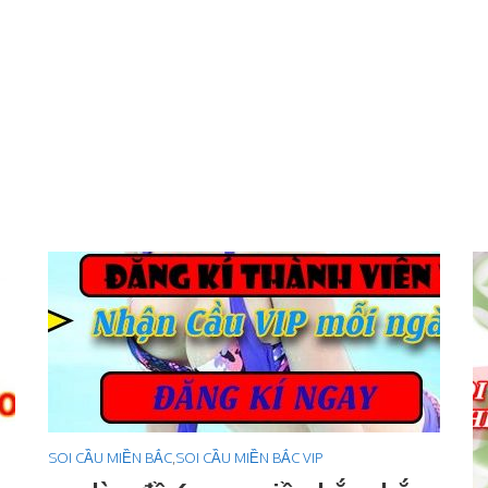
SOI CẦU MIỀN BẮC
,
SOI CẦU MIỀN BẮC VIP