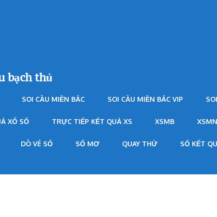
ầu bạch thủ
SOI CẦU MIỀN BẮC
SOI CẦU MIỀN BẮC VIP
SO
UẢ XỔ SỐ
TRỰC TIẾP KẾT QUẢ XS
XSMB
XSM
DÒ VÉ SỐ
SỔ MƠ
QUAY THỬ
SỐ KẾT Q