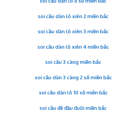
soi cầu dàn lô 8 số miền bắc
soi cầu dàn lô xiên 2 miền bắc
soi cầu dàn lô xiên 3 miền bắc
soi cầu dàn lô xiên 4 miền bắc
soi cầu 3 càng miền bắc
soi cầu dàn 3 càng 2 số miền bắc
soi cầu dàn lô 10 số miền bắc
soi cầu đề đầu đuôi miền bắc