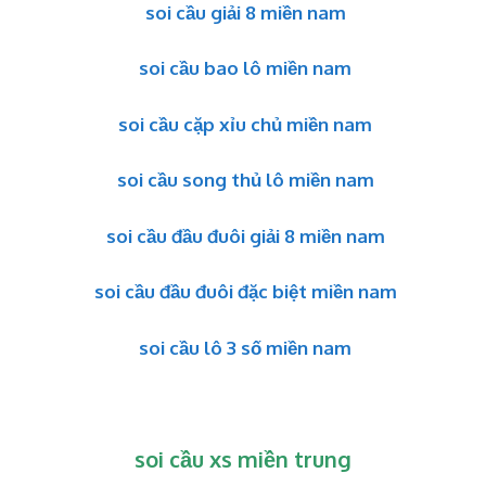
soi cầu giải 8 miền nam
soi cầu bao lô miền nam
soi cầu cặp xỉu chủ miền nam
soi cầu song thủ lô miền nam
soi cầu đầu đuôi giải 8 miền nam
soi cầu đầu đuôi đặc biệt miền nam
soi cầu lô 3 số miền nam
soi cầu xs miền trung