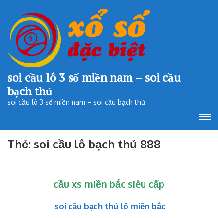
Bỏ
qua
và
tới
nội
dung
soi cầu lô 3 số miền nam – soi cầu
(ấn
bạch thủ
Enter)
soi cầu lô 3 số miền nam – soi cầu bạch thủ
Thẻ:
soi cầu lô bạch thủ 888
cầu xs miền bắc siêu cấp
soi cầu bạch thủ lô miền bắc