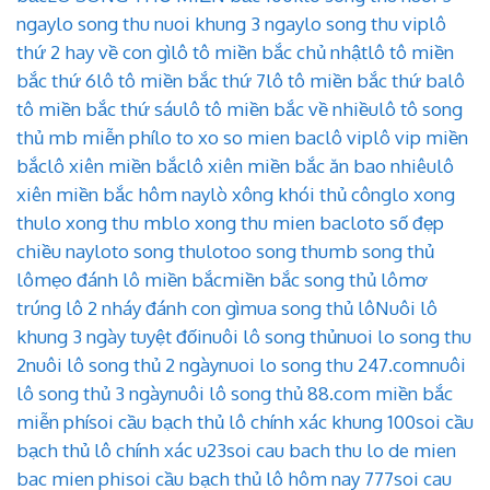
ngay
lo song thu nuoi khung 3 ngay
lo song thu vip
lô
thứ 2 hay về con gì
lô tô miền bắc chủ nhật
lô tô miền
bắc thứ 6
lô tô miền bắc thứ 7
lô tô miền bắc thứ ba
lô
tô miền bắc thứ sáu
lô tô miền bắc về nhiều
lô tô song
thủ mb miễn phí
lo to xo so mien bac
lô vip
lô vip miền
bắc
lô xiên miền bắc
lô xiên miền bắc ăn bao nhiêu
lô
xiên miền bắc hôm nay
lò xông khói thủ công
lo xong
thu
lo xong thu mb
lo xong thu mien bac
loto số đẹp
chiều nay
loto song thu
lotoo song thu
mb song thủ
lô
mẹo đánh lô miền bắc
miền bắc song thủ lô
mơ
trúng lô 2 nháy đánh con gì
mua song thủ lô
Nuôi lô
khung 3 ngày tuyệt đối
nuôi lô song thủ
nuoi lo song thu
2
nuôi lô song thủ 2 ngày
nuoi lo song thu 247.com
nuôi
lô song thủ 3 ngày
nuôi lô song thủ 88.com miền bắc
miễn phí
soi cầu bạch thủ lô chính xác khung 100
soi cầu
bạch thủ lô chính xác u23
soi cau bach thu lo de mien
bac mien phi
soi cầu bạch thủ lô hôm nay 777
soi cau