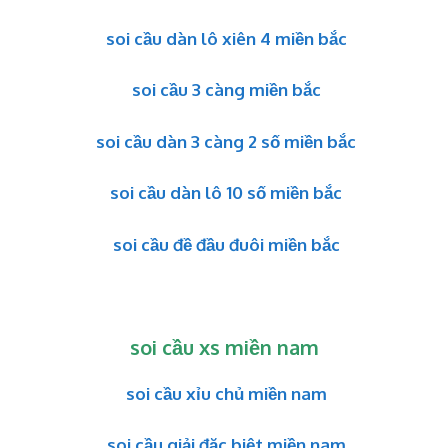
soi cầu dàn lô xiên 4 miền bắc
soi cầu 3 càng miền bắc
soi cầu dàn 3 càng 2 số miền bắc
soi cầu dàn lô 10 số miền bắc
soi cầu đề đầu đuôi miền bắc
soi cầu xs miền nam
soi cầu xỉu chủ miền nam
soi cầu giải đặc biệt miền nam