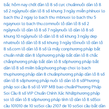
bắc hôm nay chốt đàn lô 8 số cực chuẩn
nuôi dàn lô 8
số 2 ngày
nuôi dàn lô 8 số khung 3 ngày miễn phí
nuoi lo
bach thu 2 ngay lo bach thu mb
nuoi lo bach thu 5
ngay
nuoi lo bach thu.com
nuôi lô dàn lô 8 số 2
ngày
nuôi lô dàn lô 8 số 7 ngày
nuôi lô dàn lô 8 số
khung 10 ngày
nuôi lô dàn lô 8 số khung 3 ngày dep
nhat
nuôi lô dàn lô 8 số khung 3 ngày tôi
nuôi lô dàn lô
8 số.com lô dàn lô 8 số là mấy con
phương pháp bắt
chuẩn nhất dàn 8 lô
phương pháp bắt dàn lô 8 chắc
chắn
phương pháp bắt dàn lô 8 số
phương pháp bắt
dàn lô 8 số miền bắc
phuong phap choi lo bach
thu
phương pháp dàn 8 chuẩn
phương pháp dàn lô 8 số
dàn lô 8 số
phương pháp nuôi lô dàn lô 8 số
Phương
pháp soi cầu 8 số lô VIP MB bao chuẩn
Phương Pháp
Soi Cầu 8 số VIP Chuẩn Chính Xác Nhất
phương pháp
soi lô dàn lô 8 số
phương pháp tính lô dàn lô 8 số
Soi
cầu 101010 de 10 so
Soi cầu 2107 de 10 so
Soi cầu bắt dàn