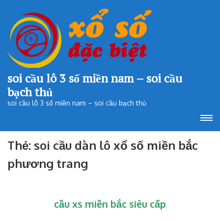
Bỏ
qua
và
tới
nội
dung
soi cầu lô 3 số miền nam – soi cầu
(ấn
bạch thủ
Enter)
soi cầu lô 3 số miền nam – soi cầu bạch thủ
Thẻ:
soi cầu dàn lô xổ số miền bắc
phương trang
cầu xs miền bắc siêu cấp