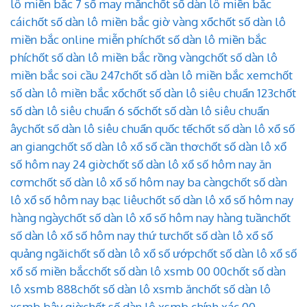
lô miền bắc 7 số may mắn
chốt số dàn lô miền bắc
cái
chốt số dàn lô miền bắc giờ vàng xổ
chốt số dàn lô
miền bắc online miễn phí
chốt số dàn lô miền bắc
phí
chốt số dàn lô miền bắc rồng vàng
chốt số dàn lô
miền bắc soi cầu 247
chốt số dàn lô miền bắc xem
chốt
số dàn lô miền bắc xổ
chốt số dàn lô siêu chuẩn 123
chốt
số dàn lô siêu chuẩn 6 số
chốt số dàn lô siêu chuẩn
ây
chốt số dàn lô siêu chuẩn quốc tế
chốt số dàn lô xổ số
an giang
chốt số dàn lô xổ số cần thơ
chốt số dàn lô xổ
số hôm nay 24 giờ
chốt số dàn lô xổ số hôm nay ăn
cơm
chốt số dàn lô xổ số hôm nay ba càng
chốt số dàn
lô xổ số hôm nay bạc liêu
chốt số dàn lô xổ số hôm nay
hàng ngày
chốt số dàn lô xổ số hôm nay hàng tuần
chốt
số dàn lô xổ số hôm nay thứ tư
chốt số dàn lô xổ số
quảng ngãi
chốt số dàn lô xổ số ướp
chốt số dàn lô xổ số
xổ số miền bắc
chốt số dàn lô xsmb 00 00
chốt số dàn
lô xsmb 888
chốt số dàn lô xsmb ăn
chốt số dàn lô
xsmb bây giờ
chốt số dàn lô xsmb chính xác 00