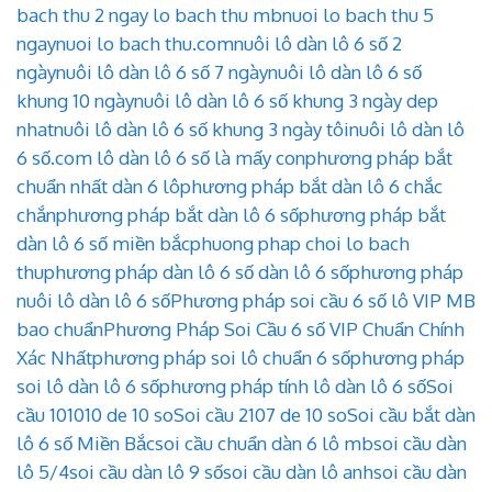
bach thu 2 ngay lo bach thu mb
nuoi lo bach thu 5
ngay
nuoi lo bach thu.com
nuôi lô dàn lô 6 số 2
ngày
nuôi lô dàn lô 6 số 7 ngày
nuôi lô dàn lô 6 số
khung 10 ngày
nuôi lô dàn lô 6 số khung 3 ngày dep
nhat
nuôi lô dàn lô 6 số khung 3 ngày tôi
nuôi lô dàn lô
6 số.com lô dàn lô 6 số là mấy con
phương pháp bắt
chuẩn nhất dàn 6 lô
phương pháp bắt dàn lô 6 chắc
chắn
phương pháp bắt dàn lô 6 số
phương pháp bắt
dàn lô 6 số miền bắc
phuong phap choi lo bach
thu
phương pháp dàn lô 6 số dàn lô 6 số
phương pháp
nuôi lô dàn lô 6 số
Phương pháp soi cầu 6 số lô VIP MB
bao chuẩn
Phương Pháp Soi Cầu 6 số VIP Chuẩn Chính
Xác Nhất
phương pháp soi lô chuẩn 6 số
phương pháp
soi lô dàn lô 6 số
phương pháp tính lô dàn lô 6 số
Soi
cầu 101010 de 10 so
Soi cầu 2107 de 10 so
Soi cầu bắt dàn
lô 6 số Miền Bắc
soi cầu chuẩn dàn 6 lô mb
soi cầu dàn
lô 5/4
soi cầu dàn lô 9 số
soi cầu dàn lô anh
soi cầu dàn