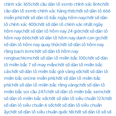
chính xác 365
chốt cầu dàn lô xsmb chính xác ênh
chốt
cầu dàn lô xsmb chính xác hàng thịt
chốt số dàn lô 666
miễn phí
chốt số dàn lô bắc ngày hôm nay
chốt số dàn
lô chính xác 400
chốt số dàn lô chính xác nhất ngày
hôm nay
chốt số dàn lô hôm nay 24 giờ
chốt số dàn lô
hôm nay 666
chốt số dàn lô hôm nay danh con gi
chốt
số dàn lô hôm nay quay thử
chốt số dàn lô hôm nay
rồng bạch kim
chốt số dàn lô hôm nay
rongbachkim
chốt số dàn lô miền bắc 100
chốt số dàn
lô miền bắc 7 số may mắn
chốt số dàn lô miền bắc
cái
chốt số dàn lô miền bắc giờ vàng xổ
chốt số dàn lô
miền bắc online miễn phí
chốt số dàn lô miền bắc
phí
chốt số dàn lô miền bắc rồng vàng
chốt số dàn lô
miền bắc soi cầu 247
chốt số dàn lô miền bắc xem
chốt
số dàn lô miền bắc xổ
chốt số dàn lô siêu chuẩn 123
chốt
số dàn lô siêu chuẩn 6 số
chốt số dàn lô siêu chuẩn
ây
chốt số dàn lô siêu chuẩn quốc tế
chốt số dàn lô xổ số