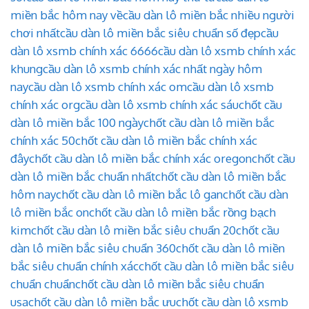
miền bắc hôm nay về
cầu dàn lô miền bắc nhiều người
chơi nhất
cầu dàn lô miền bắc siêu chuẩn số đẹp
cầu
dàn lô xsmb chính xác 6666
cầu dàn lô xsmb chính xác
khung
cầu dàn lô xsmb chính xác nhất ngày hôm
nay
cầu dàn lô xsmb chính xác om
cầu dàn lô xsmb
chính xác org
cầu dàn lô xsmb chính xác sáu
chốt cầu
dàn lô miền bắc 100 ngày
chốt cầu dàn lô miền bắc
chính xác 50
chốt cầu dàn lô miền bắc chính xác
đây
chốt cầu dàn lô miền bắc chính xác oregon
chốt cầu
dàn lô miền bắc chuẩn nhất
chốt cầu dàn lô miền bắc
hôm nay
chốt cầu dàn lô miền bắc lô gan
chốt cầu dàn
lô miền bắc on
chốt cầu dàn lô miền bắc rồng bạch
kim
chốt cầu dàn lô miền bắc siêu chuẩn 20
chốt cầu
dàn lô miền bắc siêu chuẩn 360
chốt cầu dàn lô miền
bắc siêu chuẩn chính xác
chốt cầu dàn lô miền bắc siêu
chuẩn chuẩn
chốt cầu dàn lô miền bắc siêu chuẩn
usa
chốt cầu dàn lô miền bắc ưu
chốt cầu dàn lô xsmb