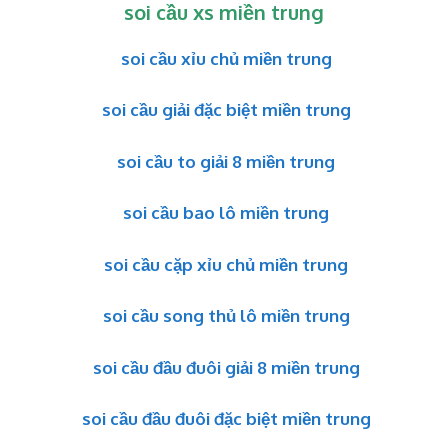
soi cầu xs miền trung
soi cầu xỉu chủ miền trung
soi cầu giải đặc biệt miền trung
soi cầu to giải 8 miền trung
soi cầu bao lô miền trung
soi cầu cặp xỉu chủ miền trung
soi cầu song thủ lô miền trung
soi cầu đầu đuôi giải 8 miền trung
soi cầu đầu đuôi đặc biệt miền trung