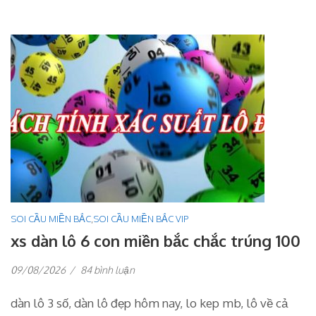
SOI CẦU MIỀN BẮC
,
SOI CẦU MIỀN BẮC VIP
xs dàn lô 6 con miền bắc chắc trúng 100
ở
09/08/2026
/
84 bình luận
xs
dàn
dàn lô 3 số, dàn lô đẹp hôm nay, lo kep mb, lô về cả
lô