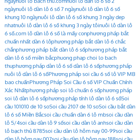
ngay
nuoi lo bach thu.com
nuôi lô dàn lô 6 số 2
ngày
nuôi lô dàn lô 6 số 7 ngày
nuôi lô dàn lô 6 số
khung 10 ngày
nuôi lô dàn lô 6 số khung 3 ngày dep
nhat
nuôi lô dàn lô 6 số khung 3 ngày tôi
nuôi lô dàn lô
6 số.com lô dàn lô 6 số là mấy con
phương pháp bắt
chuẩn nhất dàn 6 lô
phương pháp bắt dàn lô 6 chắc
chắn
phương pháp bắt dàn lô 6 số
phương pháp bắt
dàn lô 6 số miền bắc
phuong phap choi lo bach
thu
phương pháp dàn lô 6 số dàn lô 6 số
phương pháp
nuôi lô dàn lô 6 số
Phương pháp soi cầu 6 số lô VIP MB
bao chuẩn
Phương Pháp Soi Cầu 6 số VIP Chuẩn Chính
Xác Nhất
phương pháp soi lô chuẩn 6 số
phương pháp
soi lô dàn lô 6 số
phương pháp tính lô dàn lô 6 số
Soi
cầu 101010 de 10 so
Soi cầu 2107 de 10 so
Soi cầu bắt dàn
lô 6 số Miền Bắc
soi cầu chuẩn dàn 6 lô mb
soi cầu dàn
lô 5/4
soi cầu dàn lô 9 số
soi cầu dàn lô anh
soi cầu dàn
lô bạch thủ 8785
soi cầu dàn lô hôm nay 00-99
soi cầu
dàn lô hôm nay 007
soi cầu dàn lô hôm nay 188
soi cầu