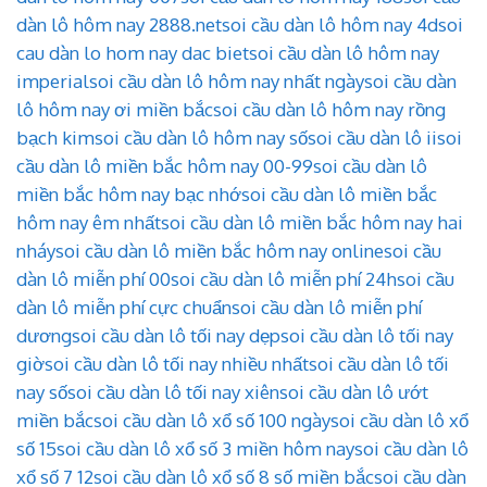
dàn lô hôm nay 2888.net
soi cầu dàn lô hôm nay 4d
soi
cau dàn lo hom nay dac biet
soi cầu dàn lô hôm nay
imperial
soi cầu dàn lô hôm nay nhất ngày
soi cầu dàn
lô hôm nay ơi miền bắc
soi cầu dàn lô hôm nay rồng
bạch kim
soi cầu dàn lô hôm nay số
soi cầu dàn lô ii
soi
cầu dàn lô miền bắc hôm nay 00-99
soi cầu dàn lô
miền bắc hôm nay bạc nhớ
soi cầu dàn lô miền bắc
hôm nay êm nhất
soi cầu dàn lô miền bắc hôm nay hai
nháy
soi cầu dàn lô miền bắc hôm nay online
soi cầu
dàn lô miễn phí 00
soi cầu dàn lô miễn phí 24h
soi cầu
dàn lô miễn phí cực chuẩn
soi cầu dàn lô miễn phí
dương
soi cầu dàn lô tối nay dẹp
soi cầu dàn lô tối nay
giờ
soi cầu dàn lô tối nay nhiều nhất
soi cầu dàn lô tối
nay số
soi cầu dàn lô tối nay xiên
soi cầu dàn lô ướt
miền bắc
soi cầu dàn lô xổ số 100 ngày
soi cầu dàn lô xổ
số 15
soi cầu dàn lô xổ số 3 miền hôm nay
soi cầu dàn lô
xổ số 7 12
soi cầu dàn lô xổ số 8 số miền bắc
soi cầu dàn