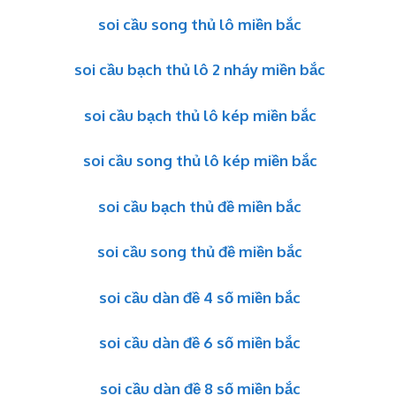
soi cầu song thủ lô miền bắc
soi cầu bạch thủ lô 2 nháy miền bắc
soi cầu bạch thủ lô kép miền bắc
soi cầu song thủ lô kép miền bắc
soi cầu bạch thủ đề miền bắc
soi cầu song thủ đề miền bắc
soi cầu dàn đề 4 số miền bắc
soi cầu dàn đề 6 số miền bắc
soi cầu dàn đề 8 số miền bắc