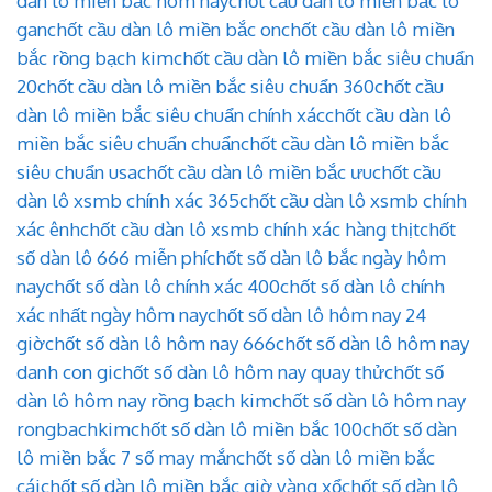
dàn lô miền bắc hôm nay
chốt cầu dàn lô miền bắc lô
gan
chốt cầu dàn lô miền bắc on
chốt cầu dàn lô miền
bắc rồng bạch kim
chốt cầu dàn lô miền bắc siêu chuẩn
20
chốt cầu dàn lô miền bắc siêu chuẩn 360
chốt cầu
dàn lô miền bắc siêu chuẩn chính xác
chốt cầu dàn lô
miền bắc siêu chuẩn chuẩn
chốt cầu dàn lô miền bắc
siêu chuẩn usa
chốt cầu dàn lô miền bắc ưu
chốt cầu
dàn lô xsmb chính xác 365
chốt cầu dàn lô xsmb chính
xác ênh
chốt cầu dàn lô xsmb chính xác hàng thịt
chốt
số dàn lô 666 miễn phí
chốt số dàn lô bắc ngày hôm
nay
chốt số dàn lô chính xác 400
chốt số dàn lô chính
xác nhất ngày hôm nay
chốt số dàn lô hôm nay 24
giờ
chốt số dàn lô hôm nay 666
chốt số dàn lô hôm nay
danh con gi
chốt số dàn lô hôm nay quay thử
chốt số
dàn lô hôm nay rồng bạch kim
chốt số dàn lô hôm nay
rongbachkim
chốt số dàn lô miền bắc 100
chốt số dàn
lô miền bắc 7 số may mắn
chốt số dàn lô miền bắc
cái
chốt số dàn lô miền bắc giờ vàng xổ
chốt số dàn lô