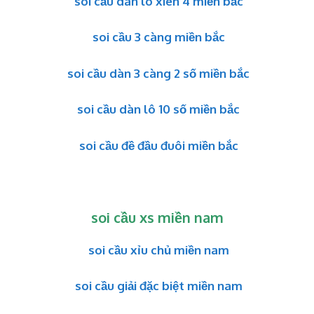
soi cầu dàn lô xiên 4 miền bắc
soi cầu 3 càng miền bắc
soi cầu dàn 3 càng 2 số miền bắc
soi cầu dàn lô 10 số miền bắc
soi cầu đề đầu đuôi miền bắc
soi cầu xs miền nam
soi cầu xỉu chủ miền nam
soi cầu giải đặc biệt miền nam