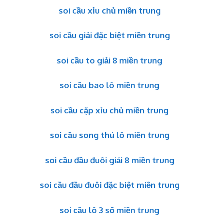
soi cầu xỉu chủ miền trung
soi cầu giải đặc biệt miền trung
soi cầu to giải 8 miền trung
soi cầu bao lô miền trung
soi cầu cặp xỉu chủ miền trung
soi cầu song thủ lô miền trung
soi cầu đầu đuôi giải 8 miền trung
soi cầu đầu đuôi đặc biệt miền trung
soi cầu lô 3 số miền trung