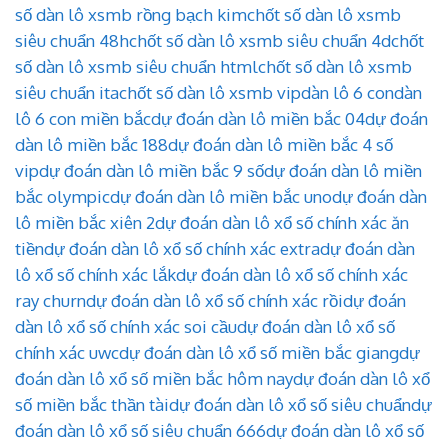
số dàn lô xsmb rồng bạch kim
chốt số dàn lô xsmb
siêu chuẩn 48h
chốt số dàn lô xsmb siêu chuẩn 4d
chốt
số dàn lô xsmb siêu chuẩn html
chốt số dàn lô xsmb
siêu chuẩn ita
chốt số dàn lô xsmb vip
dàn lô 6 con
dàn
lô 6 con miền bắc
dự đoán dàn lô miền bắc 04
dự đoán
dàn lô miền bắc 188
dự đoán dàn lô miền bắc 4 số
vip
dự đoán dàn lô miền bắc 9 số
dự đoán dàn lô miền
bắc olympic
dự đoán dàn lô miền bắc uno
dự đoán dàn
lô miền bắc xiên 2
dự đoán dàn lô xổ số chính xác ăn
tiền
dự đoán dàn lô xổ số chính xác extra
dự đoán dàn
lô xổ số chính xác lắk
dự đoán dàn lô xổ số chính xác
ray churn
dự đoán dàn lô xổ số chính xác rồi
dự đoán
dàn lô xổ số chính xác soi cầu
dự đoán dàn lô xổ số
chính xác uwc
dự đoán dàn lô xổ số miền bắc giang
dự
đoán dàn lô xổ số miền bắc hôm nay
dự đoán dàn lô xổ
số miền bắc thần tài
dự đoán dàn lô xổ số siêu chuẩn
dự
đoán dàn lô xổ số siêu chuẩn 666
dự đoán dàn lô xổ số