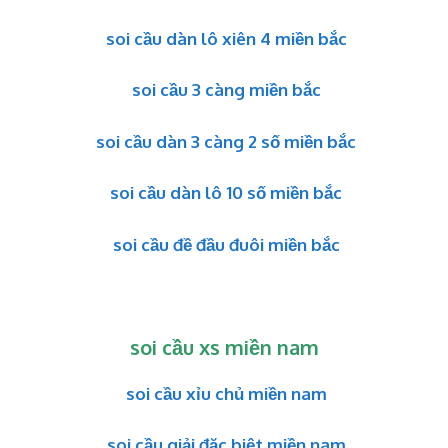
soi cầu dàn lô xiên 4 miền bắc
soi cầu 3 càng miền bắc
soi cầu dàn 3 càng 2 số miền bắc
soi cầu dàn lô 10 số miền bắc
soi cầu đề đầu đuôi miền bắc
soi cầu xs miền nam
soi cầu xỉu chủ miền nam
soi cầu giải đặc biệt miền nam