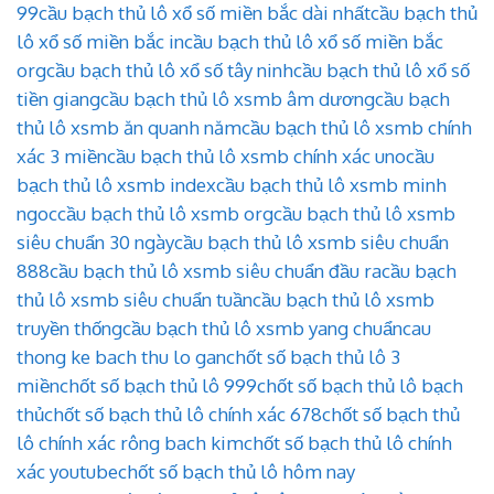
99
cầu bạch thủ lô xổ số miền bắc dài nhất
cầu bạch thủ
lô xổ số miền bắc in
cầu bạch thủ lô xổ số miền bắc
org
cầu bạch thủ lô xổ số tây ninh
cầu bạch thủ lô xổ số
tiền giang
cầu bạch thủ lô xsmb âm dương
cầu bạch
thủ lô xsmb ăn quanh năm
cầu bạch thủ lô xsmb chính
xác 3 miền
cầu bạch thủ lô xsmb chính xác uno
cầu
bạch thủ lô xsmb index
cầu bạch thủ lô xsmb minh
ngoc
cầu bạch thủ lô xsmb org
cầu bạch thủ lô xsmb
siêu chuẩn 30 ngày
cầu bạch thủ lô xsmb siêu chuẩn
888
cầu bạch thủ lô xsmb siêu chuẩn đầu ra
cầu bạch
thủ lô xsmb siêu chuẩn tuần
cầu bạch thủ lô xsmb
truyền thống
cầu bạch thủ lô xsmb yang chuẩn
cau
thong ke bach thu lo gan
chốt số bạch thủ lô 3
miền
chốt số bạch thủ lô 999
chốt số bạch thủ lô bạch
thủ
chốt số bạch thủ lô chính xác 678
chốt số bạch thủ
lô chính xác rông bach kim
chốt số bạch thủ lô chính
xác youtube
chốt số bạch thủ lô hôm nay