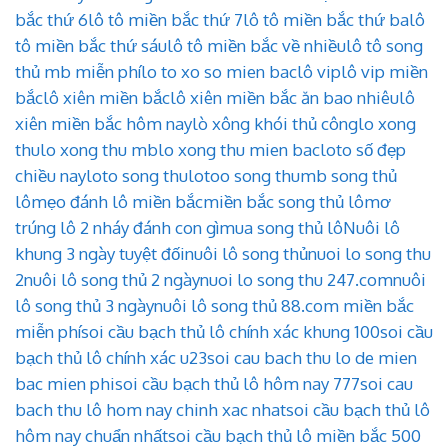
bắc thứ 6
lô tô miền bắc thứ 7
lô tô miền bắc thứ ba
lô
tô miền bắc thứ sáu
lô tô miền bắc về nhiều
lô tô song
thủ mb miễn phí
lo to xo so mien bac
lô vip
lô vip miền
bắc
lô xiên miền bắc
lô xiên miền bắc ăn bao nhiêu
lô
xiên miền bắc hôm nay
lò xông khói thủ công
lo xong
thu
lo xong thu mb
lo xong thu mien bac
loto số đẹp
chiều nay
loto song thu
lotoo song thu
mb song thủ
lô
mẹo đánh lô miền bắc
miền bắc song thủ lô
mơ
trúng lô 2 nháy đánh con gì
mua song thủ lô
Nuôi lô
khung 3 ngày tuyệt đối
nuôi lô song thủ
nuoi lo song thu
2
nuôi lô song thủ 2 ngày
nuoi lo song thu 247.com
nuôi
lô song thủ 3 ngày
nuôi lô song thủ 88.com miền bắc
miễn phí
soi cầu bạch thủ lô chính xác khung 100
soi cầu
bạch thủ lô chính xác u23
soi cau bach thu lo de mien
bac mien phi
soi cầu bạch thủ lô hôm nay 777
soi cau
bach thu lô hom nay chinh xac nhat
soi cầu bạch thủ lô
hôm nay chuẩn nhất
soi cầu bạch thủ lô miền bắc 500