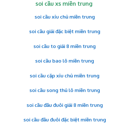
soi cầu xs miền trung
soi cầu xỉu chủ miền trung
soi cầu giải đặc biệt miền trung
soi cầu to giải 8 miền trung
soi cầu bao lô miền trung
soi cầu cặp xỉu chủ miền trung
soi cầu song thủ lô miền trung
soi cầu đầu đuôi giải 8 miền trung
soi cầu đầu đuôi đặc biệt miền trung