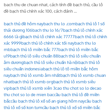
song
bach thu de chuan nhat, cách tính đề bạch thủ, cầu lô
thủ
lô
đề bạch thủ chính xác 100, cách đánh …
miền
bắc
chắc
bạch thủ đề hôm nay
bach thu lo .com
bạch thủ lô 1 số
trúng
thái dương 106
bach thu lo 16/7
bạch thủ lô chính xác
100
6666 là gì
bạch thủ lô chính xác 77777
bạch thủ lô chính
xác 9999
bạch thủ lô chính xác tối nay
bach thu lo
mb
bạch thủ lô miền bắc 777
bạch thủ lô miền bắc
u19
bạch thủ lô siêu chuẩn 88
bạch thủ lô siêu chuẩn
âm dương
bạch thủ lô siêu chuẩn hà nội
bạch thủ lô
siêu chuẩn indonesia
bạch thủ lô tô miền bắc hôm
nay
bạch thủ lô xsmb âm nhất
bạch thủ lô xsmb chuan
nhat
bạch thủ lô xsmb org
bạch thủ lô xsmb siêu
vip
bạch thủ lô xsmb xiên 3
cao thu chot so lo de
cao
thu chot so lo de mien bac
cầu bạch thủ lô đề miền
bắc
cầu bạch thủ lô xổ số an giang hôm nay
cầu bạch
thủ lô xổ số kon tum
cầu bạch thủ lô xổ số miền bắc