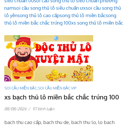
siêu chuẩn 00
soi cầu song thủ lô siêu chuẩn phương
nam
soi cầu song thủ lô siêu chuẩn ưx
soi cầu song thủ
lô yên
song thủ lô cao cấp
song thủ lô miền bắc
song
thủ lô miền bắc chắc trúng 100
xs song thủ lô miền bắc
SOI CẦU MIỀN BẮC
,
SOI CẦU MIỀN BẮC VIP
xs bạch thủ lô miền bắc chắc trúng 100
ở
08/08/2026
/
117 bình luận
xs
bạch
bach thu cao cấp, bach thu de, bach thu lo, lo bach
thủ
lô