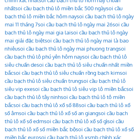
chinh xac nhat
soi cầu bạch thủ lô hôm nay chuẩn
nhất
soi cầu bạch thủ lô miền bắc 500 ngày
soi cầu
bạch thủ lô miền bắc hôm nay
soi cầu bạch thủ lô ngày
mai 11 tháng 7
soi cầu bạch thủ lô ngày mai 26
soi cầu
bạch thủ lô ngày mai gia lai
soi cầu bạch thủ lô ngày
mai giải đặc biệt
soi cầu bạch thủ lô ngày mai là bao
nhiêu
soi cầu bạch thủ lô ngày mai phuong trang
soi
cầu bạch thủ lô phú yên hôm nay
soi cầu bạch thủ lô
siêu chuẩn de
soi cầu bạch thủ lô siêu chuẩn nhất miền
bắc
soi cầu bạch thủ lô siêu chuẩn rồng bạch kim
soi
cầu bạch thủ lô siêu chuẩn trung
soi cầu bạch thủ lô
siêu vip exe
soi cầu bạch thủ lô siêu vip lô miền bắc
soi
cầu bạch thủ lô tây ninh
soi cầu bạch thủ lô tô miền
bắc
soi cầu bạch thủ lô xổ số 88
soi cầu bạch thủ lô xổ
số âm
soi cầu bạch thủ lô xổ số an giang
soi cầu bạch
thủ lô xổ số edm
soi cầu bạch thủ lô xổ số gì
soi cầu
bạch thủ lô xổ số miền bắc bộ
soi cầu bạch thủ lô xổ số
miền bắc euro
soi cầu bạch thủ lô xsmb chính xác