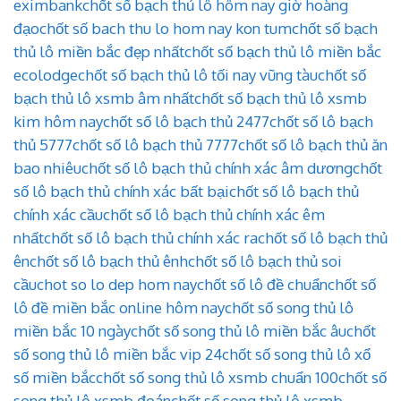
eximbank
chốt số bạch thủ lô hôm nay giờ hoàng
đạo
chốt số bach thu lo hom nay kon tum
chốt số bạch
thủ lô miền bắc đẹp nhất
chốt số bạch thủ lô miền bắc
ecolodge
chốt số bạch thủ lô tối nay vũng tàu
chốt số
bạch thủ lô xsmb âm nhất
chốt số bạch thủ lô xsmb
kim hôm nay
chốt số lô bạch thủ 2477
chốt số lô bạch
thủ 5777
chốt số lô bạch thủ 7777
chốt số lô bạch thủ ăn
bao nhiêu
chốt số lô bạch thủ chính xác âm dương
chốt
số lô bạch thủ chính xác bất bại
chốt số lô bạch thủ
chính xác cầu
chốt số lô bạch thủ chính xác êm
nhất
chốt số lô bạch thủ chính xác ra
chốt số lô bạch thủ
ên
chốt số lô bạch thủ ênh
chốt số lô bạch thủ soi
cầu
chot so lo dep hom nay
chốt số lô đề chuẩn
chốt số
lô đề miền bắc online hôm nay
chốt số song thủ lô
miền bắc 10 ngày
chốt số song thủ lô miền bắc âu
chốt
số song thủ lô miền bắc vip 24
chốt số song thủ lô xổ
số miền bắc
chốt số song thủ lô xsmb chuẩn 100
chốt số
song thủ lô xsmb đoán
chốt số song thủ lô xsmb