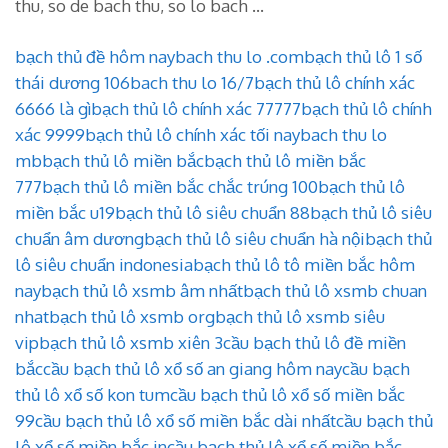
thu, so de bach thu, so lo bach …
miền
bắc
chắc
bạch thủ đề hôm nay
bach thu lo .com
bạch thủ lô 1 số
trúng
thái dương 106
bach thu lo 16/7
bạch thủ lô chính xác
100
6666 là gì
bạch thủ lô chính xác 77777
bạch thủ lô chính
xác 9999
bạch thủ lô chính xác tối nay
bach thu lo
mb
bạch thủ lô miền bắc
bạch thủ lô miền bắc
777
bạch thủ lô miền bắc chắc trúng 100
bạch thủ lô
miền bắc u19
bạch thủ lô siêu chuẩn 88
bạch thủ lô siêu
chuẩn âm dương
bạch thủ lô siêu chuẩn hà nội
bạch thủ
lô siêu chuẩn indonesia
bạch thủ lô tô miền bắc hôm
nay
bạch thủ lô xsmb âm nhất
bạch thủ lô xsmb chuan
nhat
bạch thủ lô xsmb org
bạch thủ lô xsmb siêu
vip
bạch thủ lô xsmb xiên 3
cầu bạch thủ lô đề miền
bắc
cầu bạch thủ lô xổ số an giang hôm nay
cầu bạch
thủ lô xổ số kon tum
cầu bạch thủ lô xổ số miền bắc
99
cầu bạch thủ lô xổ số miền bắc dài nhất
cầu bạch thủ
lô xổ số miền bắc in
cầu bạch thủ lô xổ số miền bắc