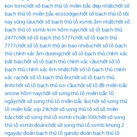
kon tum
chốt số bạch thủ lô miền bắc đẹp nhất
chốt số
bạch thủ lô miền bắc ecolodge
chốt số bạch thủ lô tối
nay vũng tàu
chốt số bạch thủ lô xsmb âm nhất
chốt số
bạch thủ lô xsmb kim hôm nay
chốt số lô bạch thủ
2477
chốt số lô bạch thủ 5777
chốt số lô bạch thủ
7777
chốt số lô bạch thủ ăn bao nhiêu
chốt số lô bạch
thủ chính xác âm dương
chốt số lô bạch thủ chính xác
bất bại
chốt số lô bạch thủ chính xác cầu
chốt số lô
bạch thủ chính xác êm nhất
chốt số lô bạch thủ chính
xác ra
chốt số lô bạch thủ ên
chốt số lô bạch thủ
ênh
chốt số lô bạch thủ soi cầu
chốt số lô đề miền bắc
online hôm nay
chốt số song thủ lô miền bắc 10
ngày
chốt số song thủ lô miền bắc âu
chốt số song thủ
lô miền bắc vip 24
chốt số song thủ lô xổ số miền
bắc
chốt số song thủ lô xsmb chuẩn 100
chốt số song
thủ lô xsmb đoán
chốt số song thủ lô xsmb khung 2
ngay
dự đoán bạch thủ lô gan
dự đoán bạch thủ lô