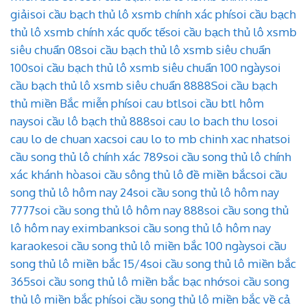
giải
soi cầu bạch thủ lô xsmb chính xác phí
soi cầu bạch
thủ lô xsmb chính xác quốc tế
soi cầu bạch thủ lô xsmb
siêu chuẩn 08
soi cầu bạch thủ lô xsmb siêu chuẩn
100
soi cầu bạch thủ lô xsmb siêu chuẩn 100 ngày
soi
cầu bạch thủ lô xsmb siêu chuẩn 8888
Soi cầu bạch
thủ miền Bắc miễn phí
soi cau btl
soi cầu btl hôm
nay
soi cầu lô bạch thủ 888
soi cau lo bach thu lo
soi
cau lo de chuan xac
soi cau lo to mb chinh xac nhat
soi
cầu song thủ lô chính xác 789
soi cầu song thủ lô chính
xác khánh hòa
soi cầu sông thủ lô đề miền bắc
soi cầu
song thủ lô hôm nay 24
soi cầu song thủ lô hôm nay
7777
soi cầu song thủ lô hôm nay 888
soi cầu song thủ
lô hôm nay eximbank
soi cầu song thủ lô hôm nay
karaoke
soi cầu song thủ lô miền bắc 100 ngày
soi cầu
song thủ lô miền bắc 15/4
soi cầu song thủ lô miền bắc
365
soi cầu song thủ lô miền bắc bạc nhớ
soi cầu song
thủ lô miền bắc phí
soi cầu song thủ lô miền bắc về cả