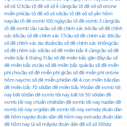
xổ số 123
cầu lô đề xổ số ê càng
cầu lô đề xổ số online
miễn phí
cầu lô đề xổ số xổ
cầu lô đề xổ số yên hôm
nay
cầu lô đề xsmb 100 ngày
cầu lô đề xsmb 3 càng
cầu
lô đề xsmb lâu ra
cầu số đề chính xác 66
cầu số đề chính
xác 68
cầu số đề chính xác 77
cầu số đề chính xác 88
cầu
số đề chính xác dự đoán
cầu số đề chính xác không
cầu
số đề chính xác xổ
cầu số đề miền bắc ê càng
cầu số đề
miền bắc ê tháng 7
cầu số đề miền bắc gần đây
cầu số
đề miền bắc ơi
cầu số đề miền bắc quả
cầu số đề miễn
phí cho
cầu số đề miễn phí gì
cầu số đề miễn phí online
hôm nay
cho số đề miễn phí
dàn đề 4 con miền bắc
dàn
đề miền bắc 70 số
dàn đề miền bắc 96
dàn đề xsmb tối
nay bất tử
dàn đề xsmb tối nay bất tử 50 số
dàn đề
xsmb tối nay chuẩn nhất
dàn đề xsmb tối nay hạ
dàn đề
xsmb tối nay org
dàn đề xsmb tối nay xem
dự đoán dàn
đề hôm nay
dự đoán dàn đề hôm nay extra
dự đoán dàn
đề hôm nay là số mấy
dự đoán dàn đề xổ số 100
dự