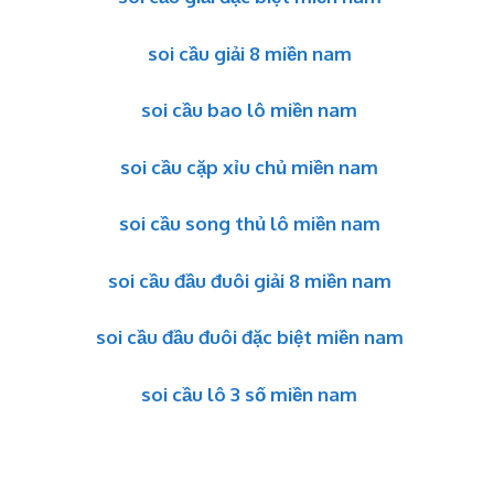
soi cầu giải 8 miền nam
soi cầu bao lô miền nam
soi cầu cặp xỉu chủ miền nam
soi cầu song thủ lô miền nam
soi cầu đầu đuôi giải 8 miền nam
soi cầu đầu đuôi đặc biệt miền nam
soi cầu lô 3 số miền nam