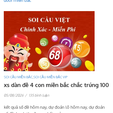
đuôi miền bắc
SOI CẦU MIỀN BẮC
,
SOI CẦU MIỀN BẮC VIP
xs dàn đề 4 con miền bắc chắc trúng 100
ở
05/08/2026
/
135 bình luận
xs
dàn
kết quả số đề hôm nay, dự đoán lô hôm nay, dự đoán
đề
4