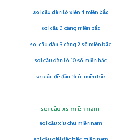
soi cầu dàn lô xiên 4 miền bắc
soi cầu 3 càng miền bắc
soi cầu dàn 3 càng 2 số miền bắc
soi cầu dàn lô 10 số miền bắc
soi cầu đề đầu đuôi miền bắc
soi cầu xs miền nam
soi cầu xỉu chủ miền nam
soi cầu giải đặc biệt miền nam