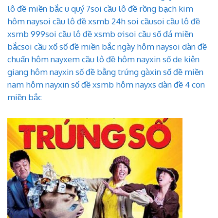
lô đề miền bắc u quý 7
soi cầu lô đề rồng bạch kim
hôm nay
soi cầu lô đề xsmb 24h soi cầu
soi cầu lô đề
xsmb 999
soi cầu lô đề xsmb ơi
soi cầu số đá miền
bắc
soi cầu xổ số đề miền bắc ngày hôm nay
soi dàn đề
chuẩn hôm nay
xem cầu lô đề hôm nay
xin số de kiên
giang hôm nay
xin số đề bằng trứng gà
xin số đề miền
nam hôm nay
xin số đề xsmb hôm nay
xs dàn đề 4 con
miền bắc