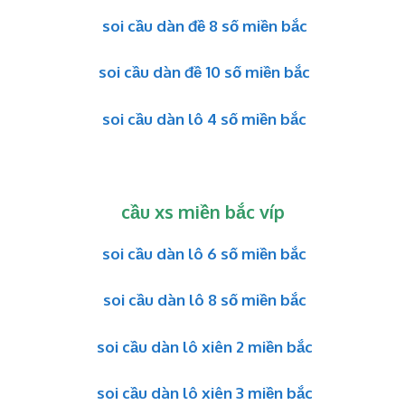
soi cầu dàn đề 8 số miền bắc
soi cầu dàn đề 10 số miền bắc
soi cầu dàn lô 4 số miền bắc
cầu xs miền bắc víp
soi cầu dàn lô 6 số miền bắc
soi cầu dàn lô 8 số miền bắc
soi cầu dàn lô xiên 2 miền bắc
soi cầu dàn lô xiên 3 miền bắc