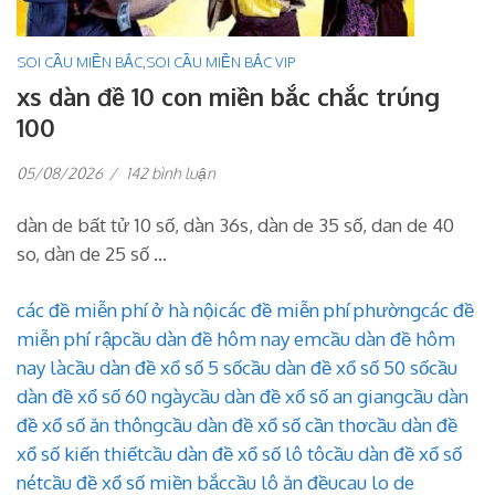
SOI CẦU MIỀN BẮC
,
SOI CẦU MIỀN BẮC VIP
xs dàn đề 10 con miền bắc chắc trúng
100
ở
05/08/2026
/
142 bình luận
xs
dàn
dàn de bất tử 10 số, dàn 36s, dàn de 35 số, dan de 40
đề
10
so, dàn de 25 số …
con
miền
bắc
các đề miễn phí ở hà nội
các đề miễn phí phường
các đề
chắc
miễn phí rập
cầu dàn đề hôm nay em
cầu dàn đề hôm
trúng
100
nay là
cầu dàn đề xổ số 5 số
cầu dàn đề xổ số 50 số
cầu
dàn đề xổ số 60 ngày
cầu dàn đề xổ số an giang
cầu dàn
đề xổ số ăn thông
cầu dàn đề xổ số cần thơ
cầu dàn đề
xổ số kiến thiết
cầu dàn đề xổ số lô tô
cầu dàn đề xổ số
nét
cầu đề xổ số miền bắc
cầu lô ăn đều
cau lo de