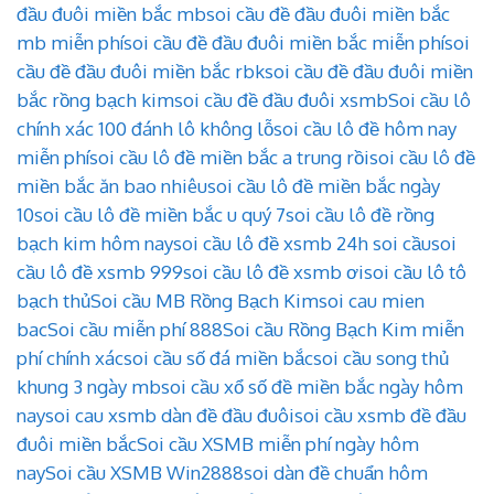
đầu đuôi miền bắc mb
soi cầu đề đầu đuôi miền bắc
mb miễn phí
soi cầu đề đầu đuôi miền bắc miễn phí
soi
cầu đề đầu đuôi miền bắc rbk
soi cầu đề đầu đuôi miền
bắc rồng bạch kim
soi cầu đề đầu đuôi xsmb
Soi cầu lô
chính xác 100 đánh lô không lỗ
soi cầu lô đề hôm nay
miễn phí
soi cầu lô đề miền bắc a trung rồi
soi cầu lô đề
miền bắc ăn bao nhiêu
soi cầu lô đề miền bắc ngày
10
soi cầu lô đề miền bắc u quý 7
soi cầu lô đề rồng
bạch kim hôm nay
soi cầu lô đề xsmb 24h soi cầu
soi
cầu lô đề xsmb 999
soi cầu lô đề xsmb ơi
soi cầu lô tô
bạch thủ
Soi cầu MB Rồng Bạch Kim
soi cau mien
bac
Soi cầu miễn phí 888
Soi cầu Rồng Bạch Kim miễn
phí chính xác
soi cầu số đá miền bắc
soi cầu song thủ
khung 3 ngày mb
soi cầu xổ số đề miền bắc ngày hôm
nay
soi cau xsmb dàn đề đầu đuôi
soi cầu xsmb đề đầu
đuôi miền bắc
Soi cầu XSMB miễn phí ngày hôm
nay
Soi cầu XSMB Win2888
soi dàn đề chuẩn hôm