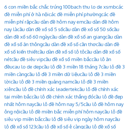
miền
bắc
6 con miền bắc chắc trúng 100
bach thu lo de xsmb
các
chắc
đề miễn phí ở hà nội
các đề miễn phí phường
các đề
trúng
100
miễn phí rập
cầu dàn đề hôm nay em
cầu dàn đề hôm
nay là
cầu dàn đề xổ số 5 số
cầu dàn đề xổ số 50 số
cầu
dàn đề xổ số 60 ngày
cầu dàn đề xổ số an giang
cầu dàn
đề xổ số ăn thông
cầu dàn đề xổ số cần thơ
cầu dàn đề
xổ số kiến thiết
cầu dàn đề xổ số lô tô
cầu dàn đề xổ số
nét
cầu đề siêu vip
cầu đề xổ số miền bắc
cầu lô ăn
đều
cau lo de dep
cầu lô đề 3 miền 18 tháng 7
cầu lô đề 3
miền càng
cầu lô đề 3 miền dữ liệu
cầu lô đề 3 miền
lời
cầu lô đề 3 miền quảng nam
cầu lô đề 3 miền
xiên
cầu lô đề chính xác leadertek
cầu lô đề chính xác
tại miền bắc
cầu lô đề chính xác thắng đó
cầu lô đề đẹp
nhất hôm nay
cầu lô đề hôm nay 5/5
cầu lô đề hôm nay
ông nội
cầu lô đề miền bắc miễn phí hôm nay
cầu lô đề
siêu vip miền bắc
cầu lô đề siêu vip ngày hôm nay
cầu
lô đề xổ số 123
cầu lô đề xổ số ê càng
cầu lô đề xổ số