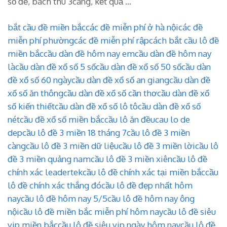
số đề, bach thu 3cang, kết quả …
con
miền
bắc
bắt cầu đề miền bắc
các đề miễn phí ở hà nội
các đề
chắc
miễn phí phường
các đề miễn phí rập
cách bắt cầu lô đề
trúng
100
miền bắc
cầu dàn đề hôm nay em
cầu dàn đề hôm nay
là
cầu dàn đề xổ số 5 số
cầu dàn đề xổ số 50 số
cầu dàn
đề xổ số 60 ngày
cầu dàn đề xổ số an giang
cầu dàn đề
xổ số ăn thông
cầu dàn đề xổ số cần thơ
cầu dàn đề xổ
số kiến thiết
cầu dàn đề xổ số lô tô
cầu dàn đề xổ số
nét
cầu đề xổ số miền bắc
cầu lô ăn đều
cau lo de
dep
cầu lô đề 3 miền 18 tháng 7
cầu lô đề 3 miền
càng
cầu lô đề 3 miền dữ liệu
cầu lô đề 3 miền lời
cầu lô
đề 3 miền quảng nam
cầu lô đề 3 miền xiên
cầu lô đề
chính xác leadertek
cầu lô đề chính xác tại miền bắc
cầu
lô đề chính xác thắng đó
cầu lô đề đẹp nhất hôm
nay
cầu lô đề hôm nay 5/5
cầu lô đề hôm nay ông
nội
cầu lô đề miền bắc miễn phí hôm nay
cầu lô đề siêu
vip miền bắc
cầu lô đề siêu vip ngày hôm nay
cầu lô đề