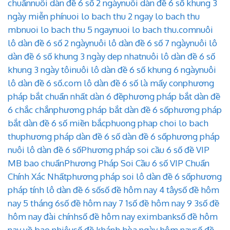
chuẩn
nuôi dàn đề 6 số 2 ngày
nuôi dàn đề 6 số khung 3
ngày miễn phí
nuoi lo bach thu 2 ngay lo bach thu
mb
nuoi lo bach thu 5 ngay
nuoi lo bach thu.com
nuôi
lô dàn đề 6 số 2 ngày
nuôi lô dàn đề 6 số 7 ngày
nuôi lô
dàn đề 6 số khung 3 ngày dep nhat
nuôi lô dàn đề 6 số
khung 3 ngày tôi
nuôi lô dàn đề 6 số khung 6 ngày
nuôi
lô dàn đề 6 số.com lô dàn đề 6 số là mấy con
phương
pháp bắt chuẩn nhất dàn 6 đề
phương pháp bắt dàn đề
6 chắc chắn
phương pháp bắt dàn đề 6 số
phương pháp
bắt dàn đề 6 số miền bắc
phuong phap choi lo bach
thu
phương pháp dàn đề 6 số dàn đề 6 số
phương pháp
nuôi lô dàn đề 6 số
Phương pháp soi cầu 6 số đề VIP
MB bao chuẩn
Phương Pháp Soi Cầu 6 số VIP Chuẩn
Chính Xác Nhất
phương pháp soi lô dàn đề 6 số
phương
pháp tính lô dàn đề 6 số
số đề hôm nay 4 tây
số đề hôm
nay 5 tháng 6
số đề hôm nay 7 1
số đề hôm nay 9 3
số đề
hôm nay đài chính
số đề hôm nay eximbank
số đề hôm
nay về bao nhiêu
số đề khánh hòa ngày hôm nay
số đề