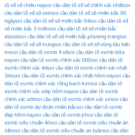
lô xổ số chiều nay
soi cầu dàn lô xổ số chính xác nhất
soi
cầu dàn lô xổ số iwin
soi cầu dàn lô xổ số miền bắc 00
ngày
soi cầu dàn lô xổ số miền bắc 04
soi cầu dàn lô xổ
số miền bắc 3 miền
soi cầu dàn lô xổ số miền bắc
ebook
soi cầu dàn lô xổ số miền bắc phương trang
soi
cầu dàn lô xổ số trung
soi cầu dàn lô xổ số vũng tàu bến
tre
soi cầu dàn lô xsmb 4 số
soi cầu dàn lô xsmb bữa
nay
soi cầu dàn lô xsmb chính xác 000
soi cầu dàn lô
xsmb chính xác 4d
soi cầu dàn lô xsmb chính xác nhất
366
soi cầu dàn lô xsmb chính xác nhất hôm nay
soi cầu
dàn lô xsmb chính xác rông bach kim
soi cầu dàn lô
xsmb chính xác ướp hôm nay
soi cầu dàn lô xsmb
chính xác ướt
soi cầu dàn lô xsmb chính xác xin
soi cầu
dàn lô xsmb dự đoán miền bắc
soi cầu dàn lô xsmb
đẹp hôm nay
soi cầu dàn lô xsmb p1
soi cầu dàn lô
xsmb siêu chuẩn 40
soi cầu dàn lô xsmb siêu chuẩn ăn
tiền
soi cầu dàn lô xsmb siêu chuẩn an toàn
soi cầu dàn