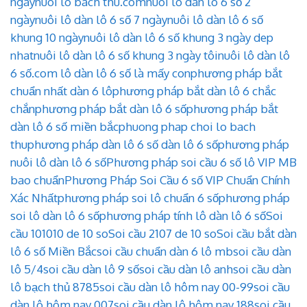
ngay
nuoi lo bach thu.com
nuôi lô dàn lô 6 số 2
ngày
nuôi lô dàn lô 6 số 7 ngày
nuôi lô dàn lô 6 số
khung 10 ngày
nuôi lô dàn lô 6 số khung 3 ngày dep
nhat
nuôi lô dàn lô 6 số khung 3 ngày tôi
nuôi lô dàn lô
6 số.com lô dàn lô 6 số là mấy con
phương pháp bắt
chuẩn nhất dàn 6 lô
phương pháp bắt dàn lô 6 chắc
chắn
phương pháp bắt dàn lô 6 số
phương pháp bắt
dàn lô 6 số miền bắc
phuong phap choi lo bach
thu
phương pháp dàn lô 6 số dàn lô 6 số
phương pháp
nuôi lô dàn lô 6 số
Phương pháp soi cầu 6 số lô VIP MB
bao chuẩn
Phương Pháp Soi Cầu 6 số VIP Chuẩn Chính
Xác Nhất
phương pháp soi lô chuẩn 6 số
phương pháp
soi lô dàn lô 6 số
phương pháp tính lô dàn lô 6 số
Soi
cầu 101010 de 10 so
Soi cầu 2107 de 10 so
Soi cầu bắt dàn
lô 6 số Miền Bắc
soi cầu chuẩn dàn 6 lô mb
soi cầu dàn
lô 5/4
soi cầu dàn lô 9 số
soi cầu dàn lô anh
soi cầu dàn
lô bạch thủ 8785
soi cầu dàn lô hôm nay 00-99
soi cầu
dàn lô hôm nay 007
soi cầu dàn lô hôm nay 188
soi cầu