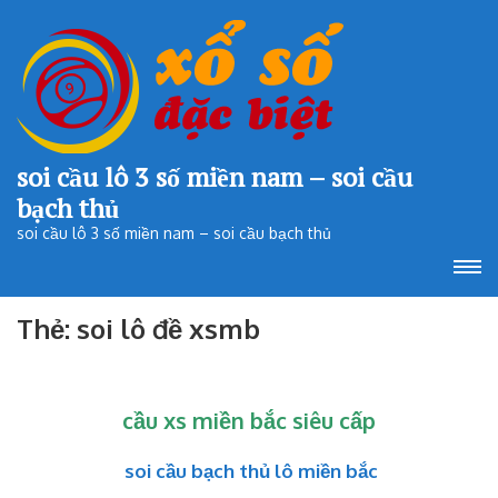
Bỏ
qua
và
tới
nội
dung
soi cầu lô 3 số miền nam – soi cầu
(ấn
bạch thủ
Enter)
soi cầu lô 3 số miền nam – soi cầu bạch thủ
Thẻ:
soi lô đề xsmb
cầu xs miền bắc siêu cấp
soi cầu bạch thủ lô miền bắc