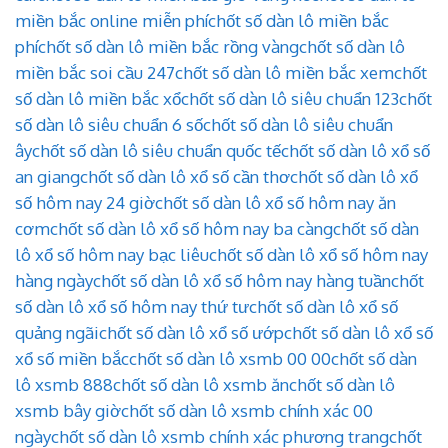
miền bắc online miễn phí
chốt số dàn lô miền bắc
phí
chốt số dàn lô miền bắc rồng vàng
chốt số dàn lô
miền bắc soi cầu 247
chốt số dàn lô miền bắc xem
chốt
số dàn lô miền bắc xổ
chốt số dàn lô siêu chuẩn 123
chốt
số dàn lô siêu chuẩn 6 số
chốt số dàn lô siêu chuẩn
ây
chốt số dàn lô siêu chuẩn quốc tế
chốt số dàn lô xổ số
an giang
chốt số dàn lô xổ số cần thơ
chốt số dàn lô xổ
số hôm nay 24 giờ
chốt số dàn lô xổ số hôm nay ăn
cơm
chốt số dàn lô xổ số hôm nay ba càng
chốt số dàn
lô xổ số hôm nay bạc liêu
chốt số dàn lô xổ số hôm nay
hàng ngày
chốt số dàn lô xổ số hôm nay hàng tuần
chốt
số dàn lô xổ số hôm nay thứ tư
chốt số dàn lô xổ số
quảng ngãi
chốt số dàn lô xổ số ướp
chốt số dàn lô xổ số
xổ số miền bắc
chốt số dàn lô xsmb 00 00
chốt số dàn
lô xsmb 888
chốt số dàn lô xsmb ăn
chốt số dàn lô
xsmb bây giờ
chốt số dàn lô xsmb chính xác 00
ngày
chốt số dàn lô xsmb chính xác phương trang
chốt