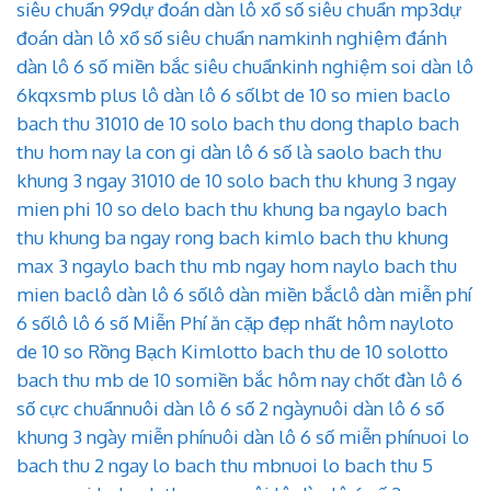
siêu chuẩn 99
dự đoán dàn lô xổ số siêu chuẩn mp3
dự
đoán dàn lô xổ số siêu chuẩn nam
kinh nghiệm đánh
dàn lô 6 số miền bắc siêu chuẩn
kinh nghiệm soi dàn lô
6
kqxsmb plus lô dàn lô 6 số
lbt de 10 so mien bac
lo
bach thu 31010 de 10 so
lo bach thu dong thap
lo bach
thu hom nay la con gi dàn lô 6 số là sao
lo bach thu
khung 3 ngay 31010 de 10 so
lo bach thu khung 3 ngay
mien phi 10 so de
lo bach thu khung ba ngay
lo bach
thu khung ba ngay rong bach kim
lo bach thu khung
max 3 ngay
lo bach thu mb ngay hom nay
lo bach thu
mien bac
lô dàn lô 6 số
lô dàn miền bắc
lô dàn miễn phí
6 số
lô lô 6 số Miễn Phí ăn cặp đẹp nhất hôm nay
loto
de 10 so Rồng Bạch Kim
lotto bach thu de 10 so
lotto
bach thu mb de 10 so
miền bắc hôm nay chốt đàn lô 6
số cực chuẩn
nuôi dàn lô 6 số 2 ngày
nuôi dàn lô 6 số
khung 3 ngày miễn phí
nuôi dàn lô 6 số miễn phí
nuoi lo
bach thu 2 ngay lo bach thu mb
nuoi lo bach thu 5