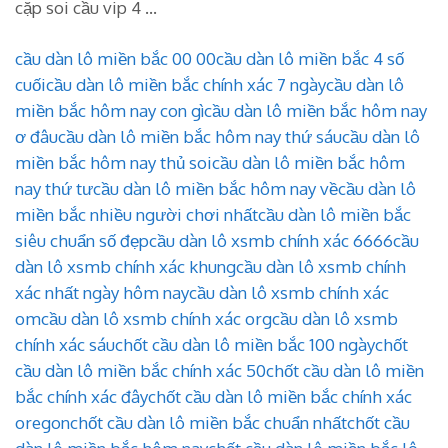
6
cặp soi cầu vip 4 …
con
miền
bắc
cầu dàn lô miền bắc 00 00
cầu dàn lô miền bắc 4 số
chắc
cuối
cầu dàn lô miền bắc chính xác 7 ngày
cầu dàn lô
trúng
100
miền bắc hôm nay con gì
cầu dàn lô miền bắc hôm nay
ơ đâu
cầu dàn lô miền bắc hôm nay thứ sáu
cầu dàn lô
miền bắc hôm nay thủ soi
cầu dàn lô miền bắc hôm
nay thứ tư
cầu dàn lô miền bắc hôm nay về
cầu dàn lô
miền bắc nhiều người chơi nhất
cầu dàn lô miền bắc
siêu chuẩn số đẹp
cầu dàn lô xsmb chính xác 6666
cầu
dàn lô xsmb chính xác khung
cầu dàn lô xsmb chính
xác nhất ngày hôm nay
cầu dàn lô xsmb chính xác
om
cầu dàn lô xsmb chính xác org
cầu dàn lô xsmb
chính xác sáu
chốt cầu dàn lô miền bắc 100 ngày
chốt
cầu dàn lô miền bắc chính xác 50
chốt cầu dàn lô miền
bắc chính xác đây
chốt cầu dàn lô miền bắc chính xác
oregon
chốt cầu dàn lô miền bắc chuẩn nhất
chốt cầu