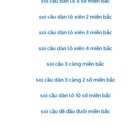
soi cầu dàn lô 8 số miền bắc
soi cầu dàn lô xiên 2 miền bắc
soi cầu dàn lô xiên 3 miền bắc
soi cầu dàn lô xiên 4 miền bắc
soi cầu 3 càng miền bắc
soi cầu dàn 3 càng 2 số miền bắc
soi cầu dàn lô 10 số miền bắc
soi cầu đề đầu đuôi miền bắc