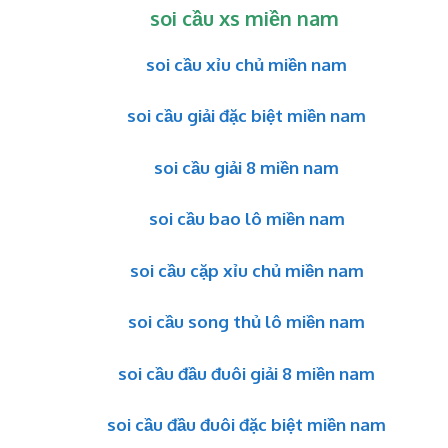
soi cầu xs miền nam
soi cầu xỉu chủ miền nam
soi cầu giải đặc biệt miền nam
soi cầu giải 8 miền nam
soi cầu bao lô miền nam
soi cầu cặp xỉu chủ miền nam
soi cầu song thủ lô miền nam
soi cầu đầu đuôi giải 8 miền nam
soi cầu đầu đuôi đặc biệt miền nam