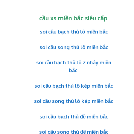
cầu xs miền bắc siêu cấp
soi cầu bạch thủ lô miền bắc
soi cầu song thủ lô miền bắc
soi cầu bạch thủ lô 2 nháy miền
bắc
soi cầu bạch thủ lô kép miền bắc
soi cầu song thủ lô kép miền bắc
soi cầu bạch thủ đề miền bắc
soi cầu song thủ đề miền bắc