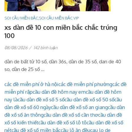
SOI CẦU MIỀN BẮC
,
SOI CẦU MIỀN BẮC VIP
xs dàn đề 10 con miền bắc chắc trúng
100
ở
08/08/2026
/
142 bình luận
xs
dàn
dàn de bất tử 10 số, dàn 36s, dàn de 35 số, dan de 40
đề
10
so, dàn de 25 số …
con
miền
bắc
các đề miễn phí ở hà nội
các đề miễn phí phường
các đề
chắc
miễn phí rập
cầu dàn đề hôm nay em
cầu dàn đề hôm
trúng
100
nay là
cầu dàn đề xổ số 5 số
cầu dàn đề xổ số 50 số
cầu
dàn đề xổ số 60 ngày
cầu dàn đề xổ số an giang
cầu dàn
đề xổ số ăn thông
cầu dàn đề xổ số cần thơ
cầu dàn đề
xổ số kiến thiết
cầu dàn đề xổ số lô tô
cầu dàn đề xổ số
nét
cầu đề xổ số miền bắc
cầu lô ăn đều
cau lo de