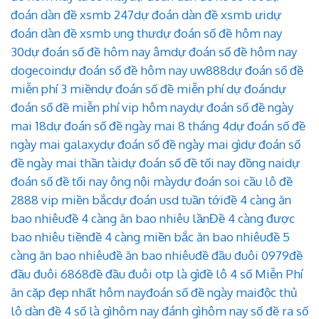
đoán dàn đề xsmb 247
dự đoán dàn đề xsmb ưi
dự
đoán dàn đề xsmb ung thư
dự đoán số đề hôm nay
30
dự đoán số đề hôm nay âm
dự đoán số đề hôm nay
dogecoin
dự đoán số đề hôm nay uw888
dự đoán số đề
miễn phí 3 miền
dự đoán số đề miễn phí dự đoán
dự
đoán số đề miễn phí vip hôm nay
dự đoán số đề ngày
mai 18
dự đoán số đề ngày mai 8 tháng 4
dự đoán số đề
ngày mai galaxy
dự đoán số đề ngày mai gì
dự đoán số
đề ngày mai thần tài
dự đoán số đề tối nay đồng nai
dự
đoán số đề tối nay ông nội mày
dự đoán soi cầu lô đề
2888 vip miền bắc
dự đoán usd tuần tới
đề 4 càng ăn
bao nhiêu
đề 4 càng ăn bao nhiêu lần
Đề 4 càng được
bao nhiêu tiền
đề 4 càng miền bắc ăn bao nhiêu
đề 5
càng ăn bao nhiêu
đề ăn bao nhiêu
đề đầu đuôi 0979
đề
đầu đuôi 6868
đề đầu đuôi otp là gì
đề lô 4 số Miễn Phí
ăn cặp đẹp nhất hôm nay
đoán số đề ngày mai
độc thủ
lô dàn đề 4 số là gì
hôm nay đánh gì
hôm nay số đề ra số