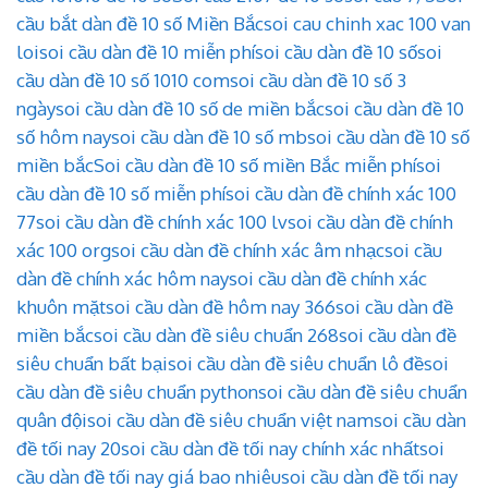
cầu bắt dàn đề 10 số Miền Bắc
soi cau chinh xac 100 van
loi
soi cầu dàn đề 10 miễn phí
soi cầu dàn đề 10 số
soi
cầu dàn đề 10 số 1010 com
soi cầu dàn đề 10 số 3
ngày
soi cầu dàn đề 10 số de miền bắc
soi cầu dàn đề 10
số hôm nay
soi cầu dàn đề 10 số mb
soi cầu dàn đề 10 số
miền bắc
Soi cầu dàn đề 10 số miền Bắc miễn phí
soi
cầu dàn đề 10 số miễn phí
soi cầu dàn đề chính xác 100
77
soi cầu dàn đề chính xác 100 lv
soi cầu dàn đề chính
xác 100 org
soi cầu dàn đề chính xác âm nhạc
soi cầu
dàn đề chính xác hôm nay
soi cầu dàn đề chính xác
khuôn mặt
soi cầu dàn đề hôm nay 366
soi cầu dàn đề
miền bắc
soi cầu dàn đề siêu chuẩn 268
soi cầu dàn đề
siêu chuẩn bất bại
soi cầu dàn đề siêu chuẩn lô đề
soi
cầu dàn đề siêu chuẩn python
soi cầu dàn đề siêu chuẩn
quân đội
soi cầu dàn đề siêu chuẩn việt nam
soi cầu dàn
đề tối nay 20
soi cầu dàn đề tối nay chính xác nhất
soi
cầu dàn đề tối nay giá bao nhiêu
soi cầu dàn đề tối nay