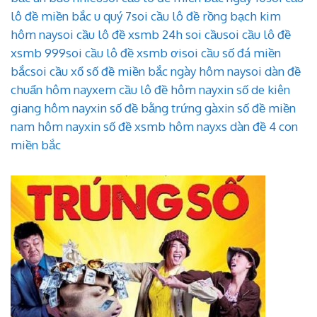
lô đề miền bắc u quý 7
soi cầu lô đề rồng bạch kim
hôm nay
soi cầu lô đề xsmb 24h soi cầu
soi cầu lô đề
xsmb 999
soi cầu lô đề xsmb ơi
soi cầu số đá miền
bắc
soi cầu xổ số đề miền bắc ngày hôm nay
soi dàn đề
chuẩn hôm nay
xem cầu lô đề hôm nay
xin số de kiên
giang hôm nay
xin số đề bằng trứng gà
xin số đề miền
nam hôm nay
xin số đề xsmb hôm nay
xs dàn đề 4 con
miền bắc