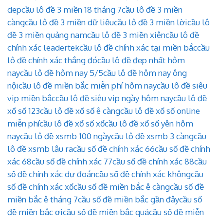
dep
cầu lô đề 3 miền 18 tháng 7
cầu lô đề 3 miền
càng
cầu lô đề 3 miền dữ liệu
cầu lô đề 3 miền lời
cầu lô
đề 3 miền quảng nam
cầu lô đề 3 miền xiên
cầu lô đề
chính xác leadertek
cầu lô đề chính xác tại miền bắc
cầu
lô đề chính xác thắng đó
cầu lô đề đẹp nhất hôm
nay
cầu lô đề hôm nay 5/5
cầu lô đề hôm nay ông
nội
cầu lô đề miền bắc miễn phí hôm nay
cầu lô đề siêu
vip miền bắc
cầu lô đề siêu vip ngày hôm nay
cầu lô đề
xổ số 123
cầu lô đề xổ số ê càng
cầu lô đề xổ số online
miễn phí
cầu lô đề xổ số xổ
cầu lô đề xổ số yên hôm
nay
cầu lô đề xsmb 100 ngày
cầu lô đề xsmb 3 càng
cầu
lô đề xsmb lâu ra
cầu số đề chính xác 66
cầu số đề chính
xác 68
cầu số đề chính xác 77
cầu số đề chính xác 88
cầu
số đề chính xác dự đoán
cầu số đề chính xác không
cầu
số đề chính xác xổ
cầu số đề miền bắc ê càng
cầu số đề
miền bắc ê tháng 7
cầu số đề miền bắc gần đây
cầu số
đề miền bắc ơi
cầu số đề miền bắc quả
cầu số đề miễn