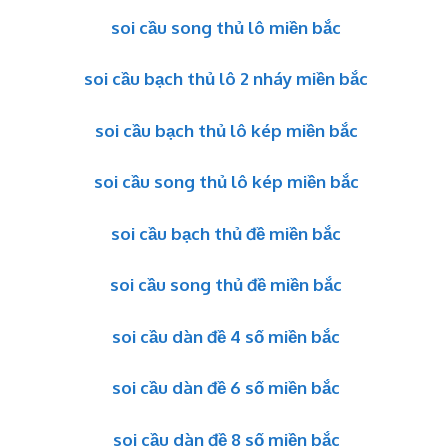
soi cầu song thủ lô miền bắc
soi cầu bạch thủ lô 2 nháy miền bắc
soi cầu bạch thủ lô kép miền bắc
soi cầu song thủ lô kép miền bắc
soi cầu bạch thủ đề miền bắc
soi cầu song thủ đề miền bắc
soi cầu dàn đề 4 số miền bắc
soi cầu dàn đề 6 số miền bắc
soi cầu dàn đề 8 số miền bắc