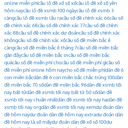
online miễn phí
cầu lô đề xổ số xổ
cầu lô đề xổ số yên
hôm nay
cầu lô đề xsmb 100 ngày
cầu lô đề xsmb 3
càng
cầu lô đề xsmb lâu ra
cầu số đề chính xác 66
cầu số
đề chính xác 68
cầu số đề chính xác 77
cầu số đề chính
xác 88
cầu số đề chính xác dự đoán
cầu số đề chính xác
không
cầu số đề chính xác xổ
cầu số đề miền bắc ê
càng
cầu số đề miền bắc ê tháng 7
cầu số đề miền bắc
gần đây
cầu số đề miền bắc ơi
cầu số đề miền bắc
quả
cầu số đề miễn phí cho
cầu số đề miễn phí gì
cầu số
đề miễn phí online hôm nay
cho số đề miễn phí
dàn đề 6
con miền bắc
dàn đề 6 con miền bắc chắc trúng 100
dàn
đề miền bắc 70 số
dàn đề miền bắc 96
dàn đề xsmb tối
nay bất tử
dàn đề xsmb tối nay bất tử 50 số
dàn đề
xsmb tối nay chuẩn nhất
dàn đề xsmb tối nay hạ
dàn đề
xsmb tối nay org
dàn đề xsmb tối nay xem
dự đoán dàn
đề hôm nay
dự đoán dàn đề hôm nay extra
dự đoán dàn
đề hôm nay là số mấy
dự đoán dàn đề xổ số 100
dự