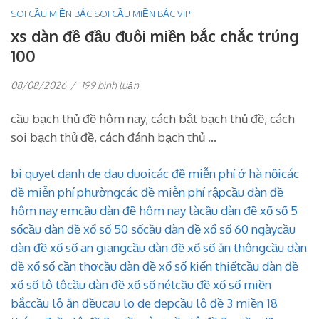
SOI CẦU MIỀN BẮC
,
SOI CẦU MIỀN BẮC VIP
xs dàn đề đầu đuôi miền bắc chắc trúng
100
ở
08/08/2026
/
199 bình luận
xs
dàn
cầu bạch thủ đề hôm nay, cách bắt bạch thủ đề, cách
đề
đầu
soi bạch thủ đề, cách đánh bạch thủ …
đuôi
miền
bắc
bi quyet danh de dau duoi
các đề miễn phí ở hà nội
các
chắc
đề miễn phí phường
các đề miễn phí rập
cầu dàn đề
trúng
100
hôm nay em
cầu dàn đề hôm nay là
cầu dàn đề xổ số 5
số
cầu dàn đề xổ số 50 số
cầu dàn đề xổ số 60 ngày
cầu
dàn đề xổ số an giang
cầu dàn đề xổ số ăn thông
cầu dàn
đề xổ số cần thơ
cầu dàn đề xổ số kiến thiết
cầu dàn đề
xổ số lô tô
cầu dàn đề xổ số nét
cầu đề xổ số miền
bắc
cầu lô ăn đều
cau lo de dep
cầu lô đề 3 miền 18