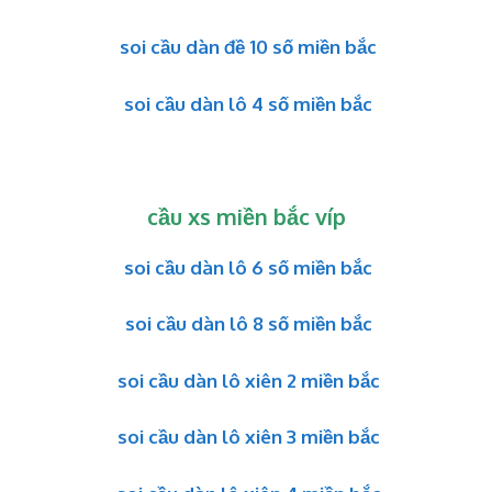
soi cầu dàn đề 10 số miền bắc
soi cầu dàn lô 4 số miền bắc
cầu xs miền bắc víp
soi cầu dàn lô 6 số miền bắc
soi cầu dàn lô 8 số miền bắc
soi cầu dàn lô xiên 2 miền bắc
soi cầu dàn lô xiên 3 miền bắc