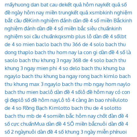
mấy
huong dan bat cau de
kết quả hôm nay
kết quả số
đề ngày hôm nay miền trung
kết quả xsmb
kinh nghiệm
bắt cầu đề
Kinh nghiệm đánh dàn đề 4 số miền Bắc
kinh
nghiệm đánh dàn đề 4 số miền bắc siêu chuẩn
kinh
nghiệm soi cầu chuẩn
kqxsmb plus lô dàn đề 4 số
lbt
de 4 so mien bac
lo bach thu 366 de 4 so
lo bach thu
dong thap
lo bach thu hom nay la con gi dàn đề 4 số là
sao
lo bach thu khung 3 ngay 368 de 4 so
lo bach thu
khung 3 ngay mien phi 4 so de
lo bach thu khung ba
ngay
lo bach thu khung ba ngay rong bach kim
lo bach
thu khung max 3 ngay
lo bach thu mb ngay hom nay
lo
bach thu mien bac
lô dàn đề 4 số
lô đề hôm nay có con
gì đẹp
lô số đề hôm nay
Lô tô 4 càng ăn bao nhiêu
loto
de 4 so Rồng Bạch Kim
lotto bach thu de 4 so
lotto
bach thu mb de 4 so
miền bắc hôm nay chốt đàn đề 4
số cực chuẩn
Mua dàn đề 4 SỐ miền bắc
nuôi dàn đề 4
số 2 ngày
nuôi dàn đề 4 số khung 3 ngày miễn phí
nuoi