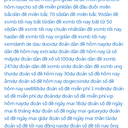
hôm nay
cho số đề miễn phí
dàn đề đầu đuôi miền
bắc
dàn đề miền bắc 70 số
dàn đề miền bắc 96
dàn đề
xsmb tối nay bất tử
dàn đề xsmb tối nay bất tử 50
số
dàn đề xsmb tối nay chuẩn nhất
dàn đề xsmb tối nay
hạ
dàn đề xsmb tối nay org
dàn đề xsmb tối nay
xem
danh de dau duoi
dự đoán dàn đề hôm nay
dự đoán
dàn đề hôm nay extra
dự đoán dàn đề hôm nay là số
mấy
dự đoán dàn đề xổ số 100
dự đoán dàn đề xsmb
247
dự đoán dàn đề xsmb ưi
dự đoán dàn đề xsmb ung
thư
dự đoán số đề hôm nay 30
dự đoán số đề hôm nay
âm
dự đoán số đề hôm nay dogecoin
dự đoán số đề
hôm nay uw888
dự đoán số đề miễn phí 3 miền
dự đoán
số đề miễn phí dự đoán
dự đoán số đề miễn phí vip
hôm nay
dự đoán số đề ngày mai 18
dự đoán số đề ngày
mai 8 tháng 4
dự đoán số đề ngày mai galaxy
dự đoán
số đề ngày mai gì
dự đoán số đề ngày mai thần tài
dự
đoán số đề tối nay đồng nai
dự đoán số đề tối nay ông