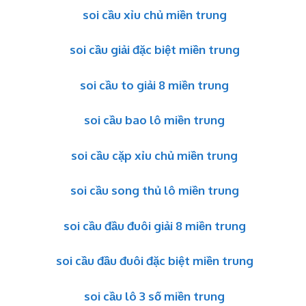
soi cầu xỉu chủ miền trung
soi cầu giải đặc biệt miền trung
soi cầu to giải 8 miền trung
soi cầu bao lô miền trung
soi cầu cặp xỉu chủ miền trung
soi cầu song thủ lô miền trung
soi cầu đầu đuôi giải 8 miền trung
soi cầu đầu đuôi đặc biệt miền trung
soi cầu lô 3 số miền trung