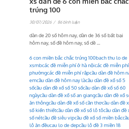
xs dàn đề 6 con miền bắc chắc
trúng 100
ở
30/07/2026
/
86 bình luận
xs
dàn
dàn de 20 số hôm nay, dàn de 36 số bất bại
đề
6
hôm nay, số đề hôm nay, số dề …
con
miền
bắc
6 con miền bắc chắc trúng 100
bach thu lo de
chắc
xsmb
các đề miễn phí ở hà nội
các đề miễn phí
trúng
100
phường
các đề miễn phí rập
cầu dàn đề hôm n
em
cầu dàn đề hôm nay là
cầu dàn đề xổ số 5
số
cầu dàn đề xổ số 50 số
cầu dàn đề xổ số 60
ngày
cầu dàn đề xổ số an giang
cầu dàn đề xổ s
ăn thông
cầu dàn đề xổ số cần thơ
cầu dàn đề 
số kiến thiết
cầu dàn đề xổ số lô tô
cầu dàn đề 
số nét
cầu đề siêu vip
cầu đề xổ số miền bắc
cầ
lô ăn đều
cau lo de dep
cầu lô đề 3 miền 18