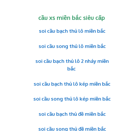
cầu xs miền bắc siêu cấp
soi cầu bạch thủ lô miền bắc
soi cầu song thủ lô miền bắc
soi cầu bạch thủ lô 2 nháy miền
bắc
soi cầu bạch thủ lô kép miền bắc
soi cầu song thủ lô kép miền bắc
soi cầu bạch thủ đề miền bắc
soi cầu song thủ đề miền bắc