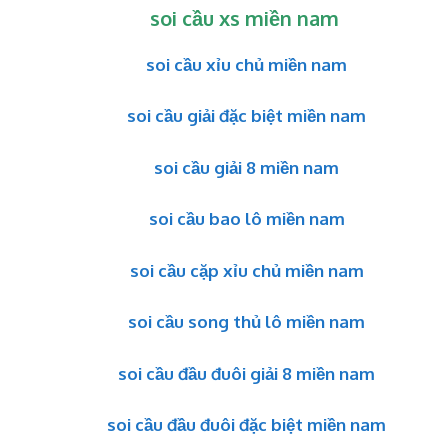
soi cầu xs miền nam
soi cầu xỉu chủ miền nam
soi cầu giải đặc biệt miền nam
soi cầu giải 8 miền nam
soi cầu bao lô miền nam
soi cầu cặp xỉu chủ miền nam
soi cầu song thủ lô miền nam
soi cầu đầu đuôi giải 8 miền nam
soi cầu đầu đuôi đặc biệt miền nam