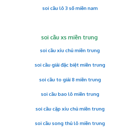
soi cầu lô 3 số miền nam
soi cầu xs miền trung
soi cầu xỉu chủ miền trung
soi cầu giải đặc biệt miền trung
soi cầu to giải 8 miền trung
soi cầu bao lô miền trung
soi cầu cặp xỉu chủ miền trung
soi cầu song thủ lô miền trung