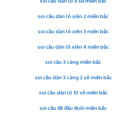
soi cầu dàn lô 8 số miền bắc
soi cầu dàn lô xiên 2 miền bắc
soi cầu dàn lô xiên 3 miền bắc
soi cầu dàn lô xiên 4 miền bắc
soi cầu 3 càng miền bắc
soi cầu dàn 3 càng 2 số miền bắc
soi cầu dàn lô 10 số miền bắc
soi cầu đề đầu đuôi miền bắc