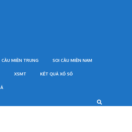
I CẦU MIỀN TRUNG
SOI CẦU MIỀN NAM
N
XSMT
KẾT QUẢ XỔ SỐ
UẢ