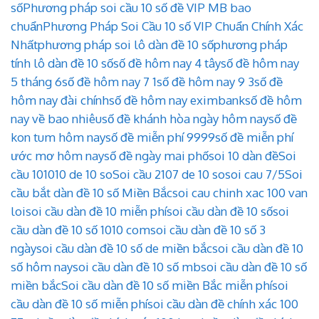
số
Phương pháp soi cầu 10 số đề VIP MB bao
chuẩn
Phương Pháp Soi Cầu 10 số VIP Chuẩn Chính Xác
Nhất
phương pháp soi lô dàn đề 10 số
phương pháp
tính lô dàn đề 10 số
số đề hôm nay 4 tây
số đề hôm nay
5 tháng 6
số đề hôm nay 7 1
số đề hôm nay 9 3
số đề
hôm nay đài chính
số đề hôm nay eximbank
số đề hôm
nay về bao nhiêu
số đề khánh hòa ngày hôm nay
số đề
kon tum hôm nay
số đề miễn phí 9999
số đề miễn phí
ước mơ hôm nay
số đề ngày mai phố
soi 10 dàn đề
Soi
cầu 101010 de 10 so
Soi cầu 2107 de 10 so
soi cau 7/5
Soi
cầu bắt dàn đề 10 số Miền Bắc
soi cau chinh xac 100 van
loi
soi cầu dàn đề 10 miễn phí
soi cầu dàn đề 10 số
soi
cầu dàn đề 10 số 1010 com
soi cầu dàn đề 10 số 3
ngày
soi cầu dàn đề 10 số de miền bắc
soi cầu dàn đề 10
số hôm nay
soi cầu dàn đề 10 số mb
soi cầu dàn đề 10 số
miền bắc
Soi cầu dàn đề 10 số miền Bắc miễn phí
soi
cầu dàn đề 10 số miễn phí
soi cầu dàn đề chính xác 100