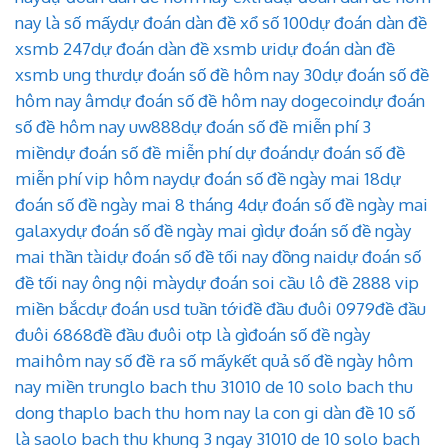
nay là số mấy
dự đoán dàn đề xổ số 100
dự đoán dàn đề
xsmb 247
dự đoán dàn đề xsmb ưi
dự đoán dàn đề
xsmb ung thư
dự đoán số đề hôm nay 30
dự đoán số đề
hôm nay âm
dự đoán số đề hôm nay dogecoin
dự đoán
số đề hôm nay uw888
dự đoán số đề miễn phí 3
miền
dự đoán số đề miễn phí dự đoán
dự đoán số đề
miễn phí vip hôm nay
dự đoán số đề ngày mai 18
dự
đoán số đề ngày mai 8 tháng 4
dự đoán số đề ngày mai
galaxy
dự đoán số đề ngày mai gì
dự đoán số đề ngày
mai thần tài
dự đoán số đề tối nay đồng nai
dự đoán số
đề tối nay ông nội mày
dự đoán soi cầu lô đề 2888 vip
miền bắc
dự đoán usd tuần tới
đề đầu đuôi 0979
đề đầu
đuôi 6868
đề đầu đuôi otp là gì
đoán số đề ngày
mai
hôm nay số đề ra số mấy
kết quả số đề ngày hôm
nay miền trung
lo bach thu 31010 de 10 so
lo bach thu
dong thap
lo bach thu hom nay la con gi dàn đề 10 số
là sao
lo bach thu khung 3 ngay 31010 de 10 so
lo bach