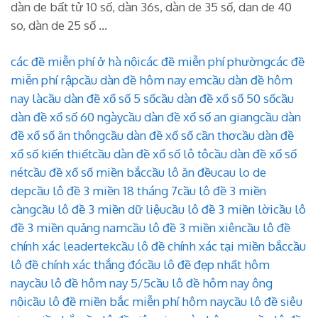
dàn de bất tử 10 số, dàn 36s, dàn de 35 số, dan de 40
đề
10
so, dàn de 25 số …
con
miền
bắc
các đề miễn phí ở hà nội
các đề miễn phí phường
các đề
chắc
miễn phí rập
cầu dàn đề hôm nay em
cầu dàn đề hôm
trúng
100
nay là
cầu dàn đề xổ số 5 số
cầu dàn đề xổ số 50 số
cầu
dàn đề xổ số 60 ngày
cầu dàn đề xổ số an giang
cầu dàn
đề xổ số ăn thông
cầu dàn đề xổ số cần thơ
cầu dàn đề
xổ số kiến thiết
cầu dàn đề xổ số lô tô
cầu dàn đề xổ số
nét
cầu đề xổ số miền bắc
cầu lô ăn đều
cau lo de
dep
cầu lô đề 3 miền 18 tháng 7
cầu lô đề 3 miền
càng
cầu lô đề 3 miền dữ liệu
cầu lô đề 3 miền lời
cầu lô
đề 3 miền quảng nam
cầu lô đề 3 miền xiên
cầu lô đề
chính xác leadertek
cầu lô đề chính xác tại miền bắc
cầu
lô đề chính xác thắng đó
cầu lô đề đẹp nhất hôm
nay
cầu lô đề hôm nay 5/5
cầu lô đề hôm nay ông
nội
cầu lô đề miền bắc miễn phí hôm nay
cầu lô đề siêu