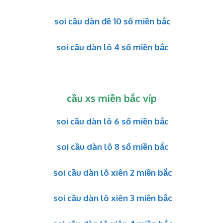
soi cầu dàn đề 10 số miền bắc
soi cầu dàn lô 4 số miền bắc
cầu xs miền bắc víp
soi cầu dàn lô 6 số miền bắc
soi cầu dàn lô 8 số miền bắc
soi cầu dàn lô xiên 2 miền bắc
soi cầu dàn lô xiên 3 miền bắc