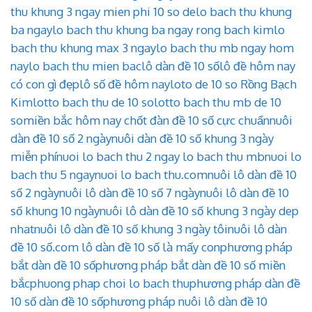
thu khung 3 ngay mien phi 10 so de
lo bach thu khung
ba ngay
lo bach thu khung ba ngay rong bach kim
lo
bach thu khung max 3 ngay
lo bach thu mb ngay hom
nay
lo bach thu mien bac
lô dàn đề 10 số
lô đề hôm nay
có con gì đẹp
lô số đề hôm nay
loto de 10 so Rồng Bạch
Kim
lotto bach thu de 10 so
lotto bach thu mb de 10
so
miền bắc hôm nay chốt đàn đề 10 số cực chuẩn
nuôi
dàn đề 10 số 2 ngày
nuôi dàn đề 10 số khung 3 ngày
miễn phí
nuoi lo bach thu 2 ngay lo bach thu mb
nuoi lo
bach thu 5 ngay
nuoi lo bach thu.com
nuôi lô dàn đề 10
số 2 ngày
nuôi lô dàn đề 10 số 7 ngày
nuôi lô dàn đề 10
số khung 10 ngày
nuôi lô dàn đề 10 số khung 3 ngày dep
nhat
nuôi lô dàn đề 10 số khung 3 ngày tôi
nuôi lô dàn
đề 10 số.com lô dàn đề 10 số là mấy con
phương pháp
bắt dàn đề 10 số
phương pháp bắt dàn đề 10 số miền
bắc
phuong phap choi lo bach thu
phương pháp dàn đề
10 số dàn đề 10 số
phương pháp nuôi lô dàn đề 10