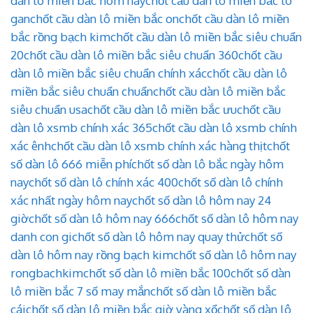
dàn lô miền bắc hôm nay
chốt cầu dàn lô miền bắc lô
gan
chốt cầu dàn lô miền bắc on
chốt cầu dàn lô miền
bắc rồng bạch kim
chốt cầu dàn lô miền bắc siêu chuẩn
20
chốt cầu dàn lô miền bắc siêu chuẩn 360
chốt cầu
dàn lô miền bắc siêu chuẩn chính xác
chốt cầu dàn lô
miền bắc siêu chuẩn chuẩn
chốt cầu dàn lô miền bắc
siêu chuẩn usa
chốt cầu dàn lô miền bắc ưu
chốt cầu
dàn lô xsmb chính xác 365
chốt cầu dàn lô xsmb chính
xác ênh
chốt cầu dàn lô xsmb chính xác hàng thịt
chốt
số dàn lô 666 miễn phí
chốt số dàn lô bắc ngày hôm
nay
chốt số dàn lô chính xác 400
chốt số dàn lô chính
xác nhất ngày hôm nay
chốt số dàn lô hôm nay 24
giờ
chốt số dàn lô hôm nay 666
chốt số dàn lô hôm nay
danh con gi
chốt số dàn lô hôm nay quay thử
chốt số
dàn lô hôm nay rồng bạch kim
chốt số dàn lô hôm nay
rongbachkim
chốt số dàn lô miền bắc 100
chốt số dàn
lô miền bắc 7 số may mắn
chốt số dàn lô miền bắc
cái
chốt số dàn lô miền bắc giờ vàng xổ
chốt số dàn lô