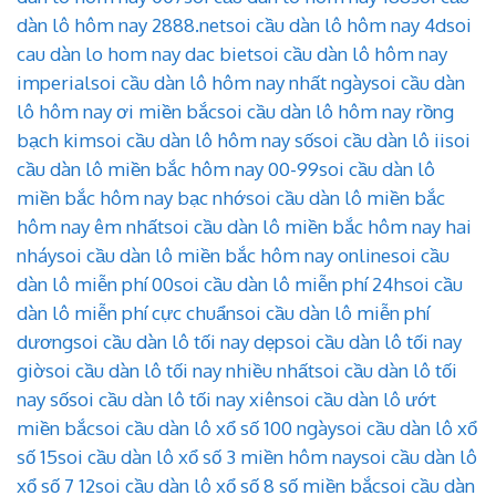
dàn lô hôm nay 2888.net
soi cầu dàn lô hôm nay 4d
soi
cau dàn lo hom nay dac biet
soi cầu dàn lô hôm nay
imperial
soi cầu dàn lô hôm nay nhất ngày
soi cầu dàn
lô hôm nay ơi miền bắc
soi cầu dàn lô hôm nay rồng
bạch kim
soi cầu dàn lô hôm nay số
soi cầu dàn lô ii
soi
cầu dàn lô miền bắc hôm nay 00-99
soi cầu dàn lô
miền bắc hôm nay bạc nhớ
soi cầu dàn lô miền bắc
hôm nay êm nhất
soi cầu dàn lô miền bắc hôm nay hai
nháy
soi cầu dàn lô miền bắc hôm nay online
soi cầu
dàn lô miễn phí 00
soi cầu dàn lô miễn phí 24h
soi cầu
dàn lô miễn phí cực chuẩn
soi cầu dàn lô miễn phí
dương
soi cầu dàn lô tối nay dẹp
soi cầu dàn lô tối nay
giờ
soi cầu dàn lô tối nay nhiều nhất
soi cầu dàn lô tối
nay số
soi cầu dàn lô tối nay xiên
soi cầu dàn lô ướt
miền bắc
soi cầu dàn lô xổ số 100 ngày
soi cầu dàn lô xổ
số 15
soi cầu dàn lô xổ số 3 miền hôm nay
soi cầu dàn lô
xổ số 7 12
soi cầu dàn lô xổ số 8 số miền bắc
soi cầu dàn