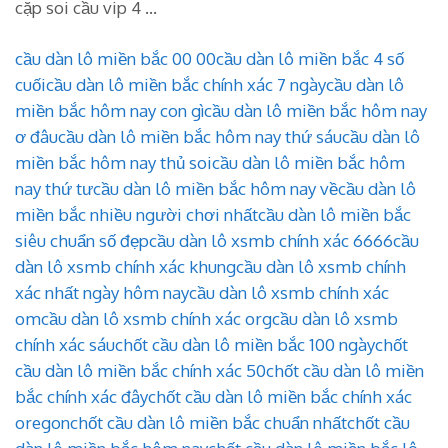
6
cặp soi cầu vip 4 …
con
miền
bắc
cầu dàn lô miền bắc 00 00
cầu dàn lô miền bắc 4 số
chắc
cuối
cầu dàn lô miền bắc chính xác 7 ngày
cầu dàn lô
trúng
100
miền bắc hôm nay con gì
cầu dàn lô miền bắc hôm nay
ơ đâu
cầu dàn lô miền bắc hôm nay thứ sáu
cầu dàn lô
miền bắc hôm nay thủ soi
cầu dàn lô miền bắc hôm
nay thứ tư
cầu dàn lô miền bắc hôm nay về
cầu dàn lô
miền bắc nhiều người chơi nhất
cầu dàn lô miền bắc
siêu chuẩn số đẹp
cầu dàn lô xsmb chính xác 6666
cầu
dàn lô xsmb chính xác khung
cầu dàn lô xsmb chính
xác nhất ngày hôm nay
cầu dàn lô xsmb chính xác
om
cầu dàn lô xsmb chính xác org
cầu dàn lô xsmb
chính xác sáu
chốt cầu dàn lô miền bắc 100 ngày
chốt
cầu dàn lô miền bắc chính xác 50
chốt cầu dàn lô miền
bắc chính xác đây
chốt cầu dàn lô miền bắc chính xác
oregon
chốt cầu dàn lô miền bắc chuẩn nhất
chốt cầu