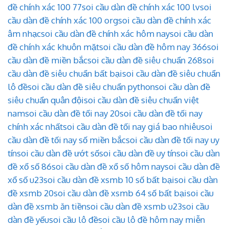
đề chính xác 100 77
soi cầu dàn đề chính xác 100 lv
soi
cầu dàn đề chính xác 100 org
soi cầu dàn đề chính xác
âm nhạc
soi cầu dàn đề chính xác hôm nay
soi cầu dàn
đề chính xác khuôn mặt
soi cầu dàn đề hôm nay 366
soi
cầu dàn đề miền bắc
soi cầu dàn đề siêu chuẩn 268
soi
cầu dàn đề siêu chuẩn bất bại
soi cầu dàn đề siêu chuẩn
lô đề
soi cầu dàn đề siêu chuẩn python
soi cầu dàn đề
siêu chuẩn quân đội
soi cầu dàn đề siêu chuẩn việt
nam
soi cầu dàn đề tối nay 20
soi cầu dàn đề tối nay
chính xác nhất
soi cầu dàn đề tối nay giá bao nhiêu
soi
cầu dàn đề tối nay số miền bắc
soi cầu dàn đề tối nay uy
tín
soi cầu dàn đề ướt số
soi cầu dàn đề uy tín
soi cầu dàn
đề xổ số 86
soi cầu dàn đề xổ số hôm nay
soi cầu dàn đề
xổ số u23
soi cầu dàn đề xsmb 10 số bất bại
soi cầu dàn
đề xsmb 20
soi cầu dàn đề xsmb 64 số bất bại
soi cầu
dàn đề xsmb ăn tiền
soi cầu dàn đề xsmb u23
soi cầu
dàn đề yếu
soi cầu lô đề
soi cầu lô đề hôm nay miễn