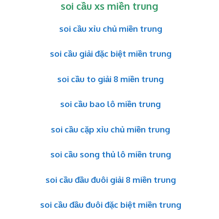
soi cầu xs miền trung
soi cầu xỉu chủ miền trung
soi cầu giải đặc biệt miền trung
soi cầu to giải 8 miền trung
soi cầu bao lô miền trung
soi cầu cặp xỉu chủ miền trung
soi cầu song thủ lô miền trung
soi cầu đầu đuôi giải 8 miền trung
soi cầu đầu đuôi đặc biệt miền trung