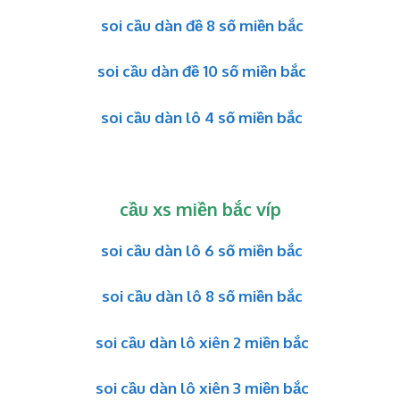
soi cầu dàn đề 8 số miền bắc
soi cầu dàn đề 10 số miền bắc
soi cầu dàn lô 4 số miền bắc
cầu xs miền bắc víp
soi cầu dàn lô 6 số miền bắc
soi cầu dàn lô 8 số miền bắc
soi cầu dàn lô xiên 2 miền bắc
soi cầu dàn lô xiên 3 miền bắc