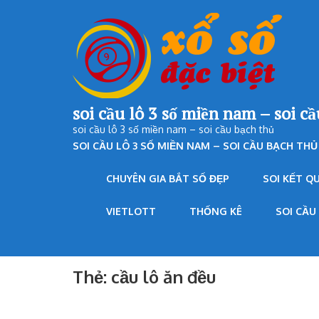
Bỏ
qua
và
tới
nội
dung
soi cầu lô 3 số miền nam – soi c
(ấn
soi cầu lô 3 số miền nam – soi cầu bạch thủ
Enter)
SOI CẦU LÔ 3 SỐ MIỀN NAM – SOI CẦU BẠCH THỦ
CHUYÊN GIA BẮT SỐ ĐẸP
SOI KẾT Q
VIETLOTT
THỐNG KÊ
SOI CẦU
Thẻ:
cầu lô ăn đều