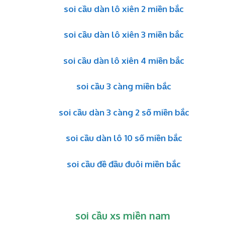
soi cầu dàn lô xiên 2 miền bắc
soi cầu dàn lô xiên 3 miền bắc
soi cầu dàn lô xiên 4 miền bắc
soi cầu 3 càng miền bắc
soi cầu dàn 3 càng 2 số miền bắc
soi cầu dàn lô 10 số miền bắc
soi cầu đề đầu đuôi miền bắc
soi cầu xs miền nam