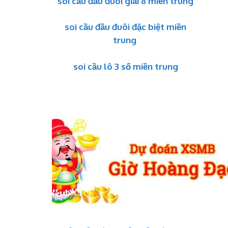
soi cầu đầu đuôi giải 8 miền trung
soi cầu đầu đuôi đặc biệt miền
trung
soi cầu lô 3 số miền trung