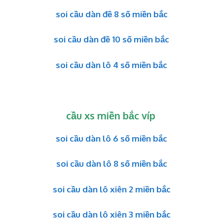
soi cầu dàn đề 8 số miền bắc
soi cầu dàn đề 10 số miền bắc
soi cầu dàn lô 4 số miền bắc
cầu xs miền bắc víp
soi cầu dàn lô 6 số miền bắc
soi cầu dàn lô 8 số miền bắc
soi cầu dàn lô xiên 2 miền bắc
soi cầu dàn lô xiên 3 miền bắc