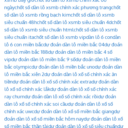
ngày
chốt số dàn lô xsmb chính xác phương trang
chốt
số dàn lô xsmb rồng bạch kim
chốt số dàn lô xsmb
siêu chuẩn 48h
chốt số dàn lô xsmb siêu chuẩn 4d
chốt
số dàn lô xsmb siêu chuẩn html
chốt số dàn lô xsmb
siêu chuẩn ita
chốt số dàn lô xsmb vip
dàn lô 6 con
dàn
lô 6 con miền bắc
dự đoán dàn lô miền bắc 04
dự đoán
dàn lô miền bắc 188
dự đoán dàn lô miền bắc 4 số
vip
dự đoán dàn lô miền bắc 9 số
dự đoán dàn lô miền
bắc olympic
dự đoán dàn lô miền bắc uno
dự đoán dàn
lô miền bắc xiên 2
dự đoán dàn lô xổ số chính xác ăn
tiền
dự đoán dàn lô xổ số chính xác extra
dự đoán dàn
lô xổ số chính xác lắk
dự đoán dàn lô xổ số chính xác
ray churn
dự đoán dàn lô xổ số chính xác rồi
dự đoán
dàn lô xổ số chính xác soi cầu
dự đoán dàn lô xổ số
chính xác uwc
dự đoán dàn lô xổ số miền bắc giang
dự
đoán dàn lô xổ số miền bắc hôm nay
dự đoán dàn lô xổ
số miền bắc thần tài
dự đoán dàn lô xổ số siêu chuẩn
dự