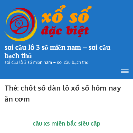
Bỏ
qua
và
tới
nội
dung
soi cầu lô 3 số miền nam – soi cầu
(ấn
bạch thủ
Enter)
soi cầu lô 3 số miền nam – soi cầu bạch thủ
Thẻ:
chốt số dàn lô xổ số hôm nay
ăn cơm
cầu xs miền bắc siêu cấp