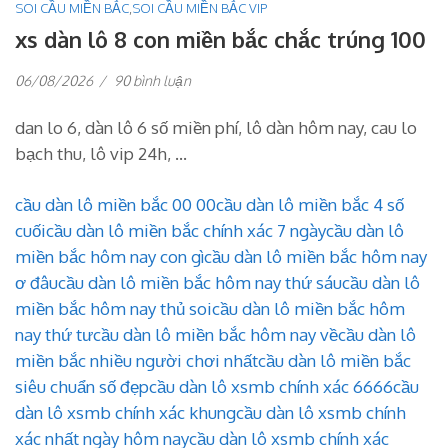
SOI CẦU MIỀN BẮC
,
SOI CẦU MIỀN BẮC VIP
xs dàn lô 8 con miền bắc chắc trúng 100
ở
06/08/2026
/
90 bình luận
xs
dàn
dan lo 6, dàn lô 6 số miền phí, lô dàn hôm nay, cau lo
lô
8
bạch thu, lô vip 24h, …
con
miền
bắc
cầu dàn lô miền bắc 00 00
cầu dàn lô miền bắc 4 số
chắc
cuối
cầu dàn lô miền bắc chính xác 7 ngày
cầu dàn lô
trúng
100
miền bắc hôm nay con gì
cầu dàn lô miền bắc hôm nay
ơ đâu
cầu dàn lô miền bắc hôm nay thứ sáu
cầu dàn lô
miền bắc hôm nay thủ soi
cầu dàn lô miền bắc hôm
nay thứ tư
cầu dàn lô miền bắc hôm nay về
cầu dàn lô
miền bắc nhiều người chơi nhất
cầu dàn lô miền bắc
siêu chuẩn số đẹp
cầu dàn lô xsmb chính xác 6666
cầu
dàn lô xsmb chính xác khung
cầu dàn lô xsmb chính
xác nhất ngày hôm nay
cầu dàn lô xsmb chính xác