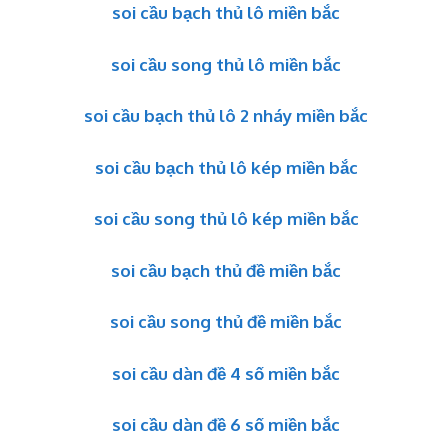
soi cầu bạch thủ lô miền bắc
soi cầu song thủ lô miền bắc
soi cầu bạch thủ lô 2 nháy miền bắc
soi cầu bạch thủ lô kép miền bắc
soi cầu song thủ lô kép miền bắc
soi cầu bạch thủ đề miền bắc
soi cầu song thủ đề miền bắc
soi cầu dàn đề 4 số miền bắc
soi cầu dàn đề 6 số miền bắc