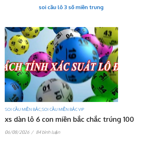
soi cầu lô 3 số miền trung
SOI CẦU MIỀN BẮC
,
SOI CẦU MIỀN BẮC VIP
xs dàn lô 6 con miền bắc chắc trúng 100
ở
06/08/2026
/
84 bình luận
xs