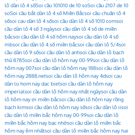
lô dàn lô 4 số
Soi cầu 101010 de 10 so
Soi cầu 2107 de 10
so
Soi cầu bắt dàn lô 4 số Miền Bắc
soi cầu chuẩn lô 4
số
soi cau dàn lô 4 số
soi cầu dàn lô 4 số 1010 com
soi
cầu dàn lô 4 số 3 ngày
soi cầu dàn lô 4 số de miền
bắc
soi cầu dàn lô 4 số hôm nay
soi cầu dàn lô 4 số
mb
soi cầu dàn lô 4 số miền bắc
soi cầu dàn lô 5/4
soi
cầu dàn lô 9 số
soi cầu dàn lô anh
soi cầu dàn lô bạch
thủ 8785
soi cầu dàn lô hôm nay 00-99
soi cầu dàn lô
hôm nay 007
soi cầu dàn lô hôm nay 188
soi cầu dàn lô
hôm nay 2888.net
soi cầu dàn lô hôm nay 4d
soi cau
dàn lo hom nay dac biet
soi cầu dàn lô hôm nay
imperial
soi cầu dàn lô hôm nay nhất ngày
soi cầu dàn
lô hôm nay ơi miền bắc
soi cầu dàn lô hôm nay rồng
bạch kim
soi cầu dàn lô hôm nay số
soi cầu dàn lô ii
soi
cầu dàn lô miền bắc hôm nay 00-99
soi cầu dàn lô
miền bắc hôm nay bạc nhớ
soi cầu dàn lô miền bắc
hôm nay êm nhất
soi cầu dàn lô miền bắc hôm nay hai