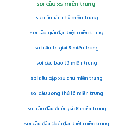
soi cầu xs miền trung
soi cầu xỉu chủ miền trung
soi cầu giải đặc biệt miền trung
soi cầu to giải 8 miền trung
soi cầu bao lô miền trung
soi cầu cặp xỉu chủ miền trung
soi cầu song thủ lô miền trung
soi cầu đầu đuôi giải 8 miền trung
soi cầu đầu đuôi đặc biệt miền trung