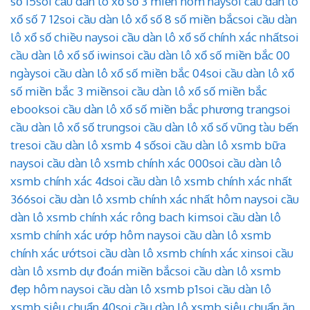
số 15
soi cầu dàn lô xổ số 3 miền hôm nay
soi cầu dàn lô
xổ số 7 12
soi cầu dàn lô xổ số 8 số miền bắc
soi cầu dàn
lô xổ số chiều nay
soi cầu dàn lô xổ số chính xác nhất
soi
cầu dàn lô xổ số iwin
soi cầu dàn lô xổ số miền bắc 00
ngày
soi cầu dàn lô xổ số miền bắc 04
soi cầu dàn lô xổ
số miền bắc 3 miền
soi cầu dàn lô xổ số miền bắc
ebook
soi cầu dàn lô xổ số miền bắc phương trang
soi
cầu dàn lô xổ số trung
soi cầu dàn lô xổ số vũng tàu bến
tre
soi cầu dàn lô xsmb 4 số
soi cầu dàn lô xsmb bữa
nay
soi cầu dàn lô xsmb chính xác 000
soi cầu dàn lô
xsmb chính xác 4d
soi cầu dàn lô xsmb chính xác nhất
366
soi cầu dàn lô xsmb chính xác nhất hôm nay
soi cầu
dàn lô xsmb chính xác rông bach kim
soi cầu dàn lô
xsmb chính xác ướp hôm nay
soi cầu dàn lô xsmb
chính xác ướt
soi cầu dàn lô xsmb chính xác xin
soi cầu
dàn lô xsmb dự đoán miền bắc
soi cầu dàn lô xsmb
đẹp hôm nay
soi cầu dàn lô xsmb p1
soi cầu dàn lô
xsmb siêu chuẩn 40
soi cầu dàn lô xsmb siêu chuẩn ăn