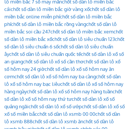
lô miền bắc 7 số may mắn
chốt số dàn lô miền bắc
cái
chốt số dàn lô miền bắc giờ vàng xổ
chốt số dàn lô
miền bắc online miễn phí
chốt số dàn lô miền bắc
phí
chốt số dàn lô miền bắc rồng vàng
chốt số dàn lô
miền bắc soi cầu 247
chốt số dàn lô miền bắc xem
chốt
số dàn lô miền bắc xổ
chốt số dàn lô siêu chuẩn 123
chốt
số dàn lô siêu chuẩn 6 số
chốt số dàn lô siêu chuẩn
ây
chốt số dàn lô siêu chuẩn quốc tế
chốt số dàn lô xổ số
an giang
chốt số dàn lô xổ số cần thơ
chốt số dàn lô xổ
số hôm nay 24 giờ
chốt số dàn lô xổ số hôm nay ăn
cơm
chốt số dàn lô xổ số hôm nay ba càng
chốt số dàn
lô xổ số hôm nay bạc liêu
chốt số dàn lô xổ số hôm nay
hàng ngày
chốt số dàn lô xổ số hôm nay hàng tuần
chốt
số dàn lô xổ số hôm nay thứ tư
chốt số dàn lô xổ số
quảng ngãi
chốt số dàn lô xổ số ướp
chốt số dàn lô xổ số
xổ số miền bắc
chốt số dàn lô xsmb 00 00
chốt số dàn
lô xsmb 888
chốt số dàn lô xsmb ăn
chốt số dàn lô
xsmb bây giờ
chốt số dàn lô xsmb chính xác 00