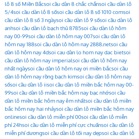
lô 8 số Miền Bắc
soi cầu dàn 8 chắc chắn
soi cầu dàn lô
5/4
soi cầu dàn lô 8 số
soi cầu dàn lô 8 số 1010 com
soi
cầu dàn lô 8 số 3 ngày
soi cầu dàn lô 9 số
soi cầu dàn lô
anh
soi cầu dàn lô bạch thủ 8785
soi cầu dàn lô hôm
nay 00-99
soi cầu dàn lô hôm nay 007
soi cầu dàn lô
hôm nay 188
soi cầu dàn lô hôm nay 2888.net
soi cầu
dàn lô hôm nay 4d
soi cau dàn lo hom nay dac biet
soi
cầu dàn lô hôm nay imperial
soi cầu dàn lô hôm nay
nhất ngày
soi cầu dàn lô hôm nay ơi miền bắc
soi cầu
dàn lô hôm nay rồng bạch kim
soi cầu dàn lô hôm nay
số
soi cầu dàn lô ii
soi cầu dàn lô miền bắc hôm nay 00-
99
soi cầu dàn lô miền bắc hôm nay bạc nhớ
soi cầu
dàn lô miền bắc hôm nay êm nhất
soi cầu dàn lô miền
bắc hôm nay hai nháy
soi cầu dàn lô miền bắc hôm nay
online
soi cầu dàn lô miễn phí 00
soi cầu dàn lô miễn
phí 24h
soi cầu dàn lô miễn phí cực chuẩn
soi cầu dàn lô
miễn phí dương
soi cầu dàn lô tối nay dẹp
soi cầu dàn lô