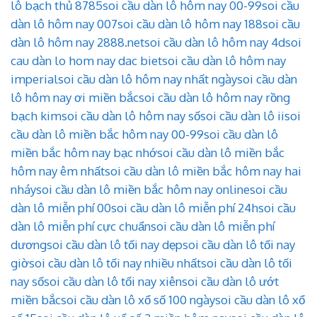
lô bạch thủ 8785
soi cầu dàn lô hôm nay 00-99
soi cầu
dàn lô hôm nay 007
soi cầu dàn lô hôm nay 188
soi cầu
dàn lô hôm nay 2888.net
soi cầu dàn lô hôm nay 4d
soi
cau dàn lo hom nay dac biet
soi cầu dàn lô hôm nay
imperial
soi cầu dàn lô hôm nay nhất ngày
soi cầu dàn
lô hôm nay ơi miền bắc
soi cầu dàn lô hôm nay rồng
bạch kim
soi cầu dàn lô hôm nay số
soi cầu dàn lô ii
soi
cầu dàn lô miền bắc hôm nay 00-99
soi cầu dàn lô
miền bắc hôm nay bạc nhớ
soi cầu dàn lô miền bắc
hôm nay êm nhất
soi cầu dàn lô miền bắc hôm nay hai
nháy
soi cầu dàn lô miền bắc hôm nay online
soi cầu
dàn lô miễn phí 00
soi cầu dàn lô miễn phí 24h
soi cầu
dàn lô miễn phí cực chuẩn
soi cầu dàn lô miễn phí
dương
soi cầu dàn lô tối nay dẹp
soi cầu dàn lô tối nay
giờ
soi cầu dàn lô tối nay nhiều nhất
soi cầu dàn lô tối
nay số
soi cầu dàn lô tối nay xiên
soi cầu dàn lô ướt
miền bắc
soi cầu dàn lô xổ số 100 ngày
soi cầu dàn lô xổ