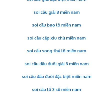
soi cầu giải 8 miền nam
soi cầu bao lô miền nam
soi cầu cặp xỉu chủ miền nam
soi cầu song thủ lô miền nam
soi cầu đầu đuôi giải 8 miền nam
soi cầu đầu đuôi đặc biệt miền nam
soi cầu lô 3 số miền nam