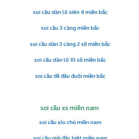
soi cầu dàn lô xiên 4 miền bắc
soi cầu 3 càng miền bắc
soi cầu dàn 3 càng 2 số miền bắc
soi cầu dàn lô 10 số miền bắc
soi cầu đề đầu đuôi miền bắc
soi cầu xs miền nam
soi cầu xỉu chủ miền nam
soi cầu giải đặc biệt miền nam