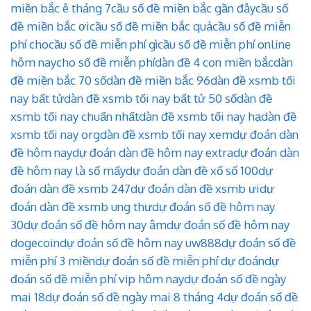
miền bắc ê tháng 7
cầu số đề miền bắc gần đây
cầu số
đề miền bắc ơi
cầu số đề miền bắc quả
cầu số đề miễn
phí cho
cầu số đề miễn phí gì
cầu số đề miễn phí online
hôm nay
cho số đề miễn phí
dàn đề 4 con miền bắc
dàn
đề miền bắc 70 số
dàn đề miền bắc 96
dàn đề xsmb tối
nay bất tử
dàn đề xsmb tối nay bất tử 50 số
dàn đề
xsmb tối nay chuẩn nhất
dàn đề xsmb tối nay hạ
dàn đề
xsmb tối nay org
dàn đề xsmb tối nay xem
dự đoán dàn
đề hôm nay
dự đoán dàn đề hôm nay extra
dự đoán dàn
đề hôm nay là số mấy
dự đoán dàn đề xổ số 100
dự
đoán dàn đề xsmb 247
dự đoán dàn đề xsmb ưi
dự
đoán dàn đề xsmb ung thư
dự đoán số đề hôm nay
30
dự đoán số đề hôm nay âm
dự đoán số đề hôm nay
dogecoin
dự đoán số đề hôm nay uw888
dự đoán số đề
miễn phí 3 miền
dự đoán số đề miễn phí dự đoán
dự
đoán số đề miễn phí vip hôm nay
dự đoán số đề ngày
mai 18
dự đoán số đề ngày mai 8 tháng 4
dự đoán số đề