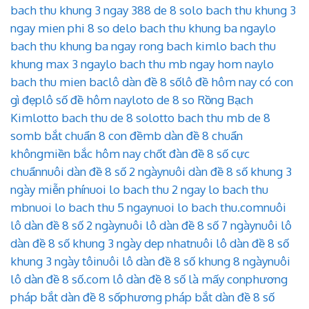
bach thu khung 3 ngay 388 de 8 so
lo bach thu khung 3
ngay mien phi 8 so de
lo bach thu khung ba ngay
lo
bach thu khung ba ngay rong bach kim
lo bach thu
khung max 3 ngay
lo bach thu mb ngay hom nay
lo
bach thu mien bac
lô dàn đề 8 số
lô đề hôm nay có con
gì đẹp
lô số đề hôm nay
loto de 8 so Rồng Bạch
Kim
lotto bach thu de 8 so
lotto bach thu mb de 8
so
mb bắt chuẩn 8 con đề
mb dàn đề 8 chuẩn
không
miền bắc hôm nay chốt đàn đề 8 số cực
chuẩn
nuôi dàn đề 8 số 2 ngày
nuôi dàn đề 8 số khung 3
ngày miễn phí
nuoi lo bach thu 2 ngay lo bach thu
mb
nuoi lo bach thu 5 ngay
nuoi lo bach thu.com
nuôi
lô dàn đề 8 số 2 ngày
nuôi lô dàn đề 8 số 7 ngày
nuôi lô
dàn đề 8 số khung 3 ngày dep nhat
nuôi lô dàn đề 8 số
khung 3 ngày tôi
nuôi lô dàn đề 8 số khung 8 ngày
nuôi
lô dàn đề 8 số.com lô dàn đề 8 số là mấy con
phương
pháp bắt dàn đề 8 số
phương pháp bắt dàn đề 8 số