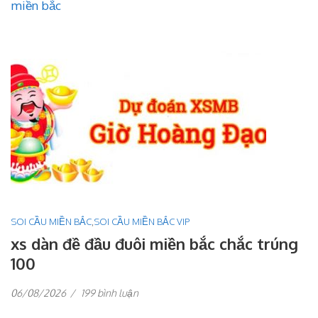
miền bắc
SOI CẦU MIỀN BẮC
,
SOI CẦU MIỀN BẮC VIP
xs dàn đề đầu đuôi miền bắc chắc trúng
100
ở
06/08/2026
/
199 bình luận
xs
dàn