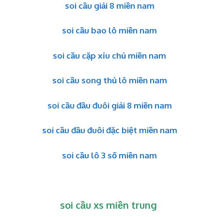
soi cầu giải 8 miền nam
soi cầu bao lô miền nam
soi cầu cặp xỉu chủ miền nam
soi cầu song thủ lô miền nam
soi cầu đầu đuôi giải 8 miền nam
soi cầu đầu đuôi đặc biệt miền nam
soi cầu lô 3 số miền nam
soi cầu xs miền trung