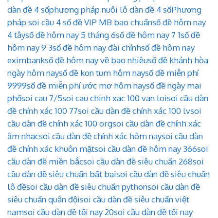
dàn đề 4 số
phương pháp nuôi lô dàn đề 4 số
Phương
pháp soi cầu 4 số đề VIP MB bao chuẩn
số đề hôm nay
4 tây
số đề hôm nay 5 tháng 6
số đề hôm nay 7 1
số đề
hôm nay 9 3
số đề hôm nay đài chính
số đề hôm nay
eximbank
số đề hôm nay về bao nhiêu
số đề khánh hòa
ngày hôm nay
số đề kon tum hôm nay
số đề miễn phí
9999
số đề miễn phí ước mơ hôm nay
số đề ngày mai
phố
soi cau 7/5
soi cau chinh xac 100 van loi
soi cầu dàn
đề chính xác 100 77
soi cầu dàn đề chính xác 100 lv
soi
cầu dàn đề chính xác 100 org
soi cầu dàn đề chính xác
âm nhạc
soi cầu dàn đề chính xác hôm nay
soi cầu dàn
đề chính xác khuôn mặt
soi cầu dàn đề hôm nay 366
soi
cầu dàn đề miền bắc
soi cầu dàn đề siêu chuẩn 268
soi
cầu dàn đề siêu chuẩn bất bại
soi cầu dàn đề siêu chuẩn
lô đề
soi cầu dàn đề siêu chuẩn python
soi cầu dàn đề
siêu chuẩn quân đội
soi cầu dàn đề siêu chuẩn việt
nam
soi cầu dàn đề tối nay 20
soi cầu dàn đề tối nay