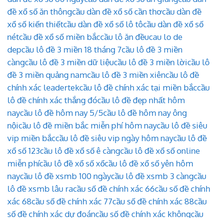
đề xổ số ăn thông
cầu dàn đề xổ số cần thơ
cầu dàn đề
xổ số kiến thiết
cầu dàn đề xổ số lô tô
cầu dàn đề xổ số
nét
cầu đề xổ số miền bắc
cầu lô ăn đều
cau lo de
dep
cầu lô đề 3 miền 18 tháng 7
cầu lô đề 3 miền
càng
cầu lô đề 3 miền dữ liệu
cầu lô đề 3 miền lời
cầu lô
đề 3 miền quảng nam
cầu lô đề 3 miền xiên
cầu lô đề
chính xác leadertek
cầu lô đề chính xác tại miền bắc
cầu
lô đề chính xác thắng đó
cầu lô đề đẹp nhất hôm
nay
cầu lô đề hôm nay 5/5
cầu lô đề hôm nay ông
nội
cầu lô đề miền bắc miễn phí hôm nay
cầu lô đề siêu
vip miền bắc
cầu lô đề siêu vip ngày hôm nay
cầu lô đề
xổ số 123
cầu lô đề xổ số ê càng
cầu lô đề xổ số online
miễn phí
cầu lô đề xổ số xổ
cầu lô đề xổ số yên hôm
nay
cầu lô đề xsmb 100 ngày
cầu lô đề xsmb 3 càng
cầu
lô đề xsmb lâu ra
cầu số đề chính xác 66
cầu số đề chính
xác 68
cầu số đề chính xác 77
cầu số đề chính xác 88
cầu
số đề chính xác dự đoán
cầu số đề chính xác không
cầu