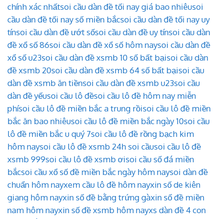
chính xác nhất
soi cầu dàn đề tối nay giá bao nhiêu
soi
cầu dàn đề tối nay số miền bắc
soi cầu dàn đề tối nay uy
tín
soi cầu dàn đề ướt số
soi cầu dàn đề uy tín
soi cầu dàn
đề xổ số 86
soi cầu dàn đề xổ số hôm nay
soi cầu dàn đề
xổ số u23
soi cầu dàn đề xsmb 10 số bất bại
soi cầu dàn
đề xsmb 20
soi cầu dàn đề xsmb 64 số bất bại
soi cầu
dàn đề xsmb ăn tiền
soi cầu dàn đề xsmb u23
soi cầu
dàn đề yếu
soi cầu lô đề
soi cầu lô đề hôm nay miễn
phí
soi cầu lô đề miền bắc a trung rồi
soi cầu lô đề miền
bắc ăn bao nhiêu
soi cầu lô đề miền bắc ngày 10
soi cầu
lô đề miền bắc u quý 7
soi cầu lô đề rồng bạch kim
hôm nay
soi cầu lô đề xsmb 24h soi cầu
soi cầu lô đề
xsmb 999
soi cầu lô đề xsmb ơi
soi cầu số đá miền
bắc
soi cầu xổ số đề miền bắc ngày hôm nay
soi dàn đề
chuẩn hôm nay
xem cầu lô đề hôm nay
xin số de kiên
giang hôm nay
xin số đề bằng trứng gà
xin số đề miền
nam hôm nay
xin số đề xsmb hôm nay
xs dàn đề 4 con