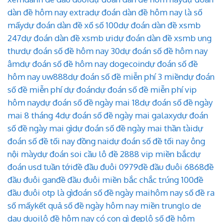
dàn đề hôm nay extra
dự đoán dàn đề hôm nay là số
mấy
dự đoán dàn đề xổ số 100
dự đoán dàn đề xsmb
247
dự đoán dàn đề xsmb ưi
dự đoán dàn đề xsmb ung
thư
dự đoán số đề hôm nay 30
dự đoán số đề hôm nay
âm
dự đoán số đề hôm nay dogecoin
dự đoán số đề
hôm nay uw888
dự đoán số đề miễn phí 3 miền
dự đoán
số đề miễn phí dự đoán
dự đoán số đề miễn phí vip
hôm nay
dự đoán số đề ngày mai 18
dự đoán số đề ngày
mai 8 tháng 4
dự đoán số đề ngày mai galaxy
dự đoán
số đề ngày mai gì
dự đoán số đề ngày mai thần tài
dự
đoán số đề tối nay đồng nai
dự đoán số đề tối nay ông
nội mày
dự đoán soi cầu lô đề 2888 vip miền bắc
dự
đoán usd tuần tới
đề đầu đuôi 0979
đề đầu đuôi 6868
đề
đầu đuôi gan
đề đầu đuôi miền bắc chắc trúng 100
đề
đầu đuôi otp là gì
đoán số đề ngày mai
hôm nay số đề ra
số mấy
kết quả số đề ngày hôm nay miền trung
lo de
dau duoi
lô đề hôm nay có con gì đẹp
lô số đề hôm