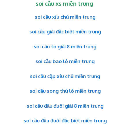
soi cầu xs miền trung
soi cầu xỉu chủ miền trung
soi cầu giải đặc biệt miền trung
soi cầu to giải 8 miền trung
soi cầu bao lô miền trung
soi cầu cặp xỉu chủ miền trung
soi cầu song thủ lô miền trung
soi cầu đầu đuôi giải 8 miền trung
soi cầu đầu đuôi đặc biệt miền trung