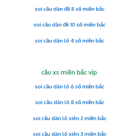
soi cầu dàn đề 8 số miền bắc
soi cầu dàn đề 10 số miền bắc
soi cầu dàn lô 4 số miền bắc
cầu xs miền bắc víp
soi cầu dàn lô 6 số miền bắc
soi cầu dàn lô 8 số miền bắc
soi cầu dàn lô xiên 2 miền bắc
soi cầu dàn lô xiên 3 miền bắc