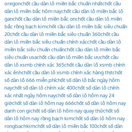
oregon
chốt cầu dàn lô miền bắc chuẩn nhất
chốt cầu
dàn lô miền bắc hôm nay
chốt cầu dàn lô miền bắc lô
gan
chốt cầu dàn lô miền bắc on
chốt cầu dàn lô miền
bắc rồng bạch kim
chốt cầu dàn lô miền bắc siêu chuẩn
20
chốt cầu dàn lô miền bắc siêu chuẩn 360
chốt cầu
dàn lô miền bắc siêu chuẩn chính xác
chốt cầu dàn lô
miền bắc siêu chuẩn chuẩn
chốt cầu dàn lô miền bắc
siêu chuẩn usa
chốt cầu dàn lô miền bắc ưu
chốt cầu
dàn lô xsmb chính xác 365
chốt cầu dàn lô xsmb chính
xác ênh
chốt cầu dàn lô xsmb chính xác hàng thịt
chốt
số dàn lô 666 miễn phí
chốt số dàn lô bắc ngày hôm
nay
chốt số dàn lô chính xác 400
chốt số dàn lô chính
xác nhất ngày hôm nay
chốt số dàn lô hôm nay 24
giờ
chốt số dàn lô hôm nay 666
chốt số dàn lô hôm nay
danh con gi
chốt số dàn lô hôm nay quay thử
chốt số
dàn lô hôm nay rồng bạch kim
chốt số dàn lô hôm nay
rongbachkim
chốt số dàn lô miền bắc 100
chốt số dàn