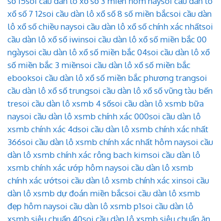
số 15
soi cầu dàn lô xổ số 3 miền hôm nay
soi cầu dàn lô
xổ số 7 12
soi cầu dàn lô xổ số 8 số miền bắc
soi cầu dàn
lô xổ số chiều nay
soi cầu dàn lô xổ số chính xác nhất
soi
cầu dàn lô xổ số iwin
soi cầu dàn lô xổ số miền bắc 00
ngày
soi cầu dàn lô xổ số miền bắc 04
soi cầu dàn lô xổ
số miền bắc 3 miền
soi cầu dàn lô xổ số miền bắc
ebook
soi cầu dàn lô xổ số miền bắc phương trang
soi
cầu dàn lô xổ số trung
soi cầu dàn lô xổ số vũng tàu bến
tre
soi cầu dàn lô xsmb 4 số
soi cầu dàn lô xsmb bữa
nay
soi cầu dàn lô xsmb chính xác 000
soi cầu dàn lô
xsmb chính xác 4d
soi cầu dàn lô xsmb chính xác nhất
366
soi cầu dàn lô xsmb chính xác nhất hôm nay
soi cầu
dàn lô xsmb chính xác rông bach kim
soi cầu dàn lô
xsmb chính xác ướp hôm nay
soi cầu dàn lô xsmb
chính xác ướt
soi cầu dàn lô xsmb chính xác xin
soi cầu
dàn lô xsmb dự đoán miền bắc
soi cầu dàn lô xsmb
đẹp hôm nay
soi cầu dàn lô xsmb p1
soi cầu dàn lô
xsmb siêu chuẩn 40
soi cầu dàn lô xsmb siêu chuẩn ăn