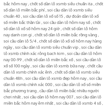
bắc hôm nay , chốt số dàn lô xsmb siêu chuẩn ita , chốt
số dàn lô miền bắc phí , soi cầu dàn lô xsmb siêu
chuẩn 40 , soi cầu dàn lô xổ số 15 , dự đoán dàn lô xổ
số miền bắc thần tài , soi cầu dàn lô hôm nay số , chốt
số dàn lô xổ số hôm nay 24 giờ , chốt số dàn lô hôm
nay danh con gi , chốt số dàn lô miền bắc rồng vàng ,
soi cầu dàn lô 5/4 , chốt số dàn lô xổ số hôm nay hàng
ngày , soi cầu dàn lô xsmb siêu chuẩn vip , soi cầu dàn
lô xsmb chính xác rông bach kim , soi cầu dàn lô hôm
nay 00-99 , chốt số dàn lô miền bắc xổ , soi cầu dàn lô
xổ số 100 ngày , soi cầu dàn lô xsmb bữa nay , chốt cầu
dàn lô xsmb chính xác ênh , chốt số dàn lô xsmb siêu
chuẩn 48h , soi cầu dàn lô xsmb đẹp hôm nay , soi cầu
dàn lô xsmb chính xác 000 , soi cầu dàn lô xổ số miền
bắc phương trang , cầu dàn lô miền bắc nhiều người
chơi nhất , soi cầu dàn lô hôm nay 007 , soi cầu dàn lô
miền bắc hôm nay êm nhất , soi cầu dàn lô xsmb 4 số ,