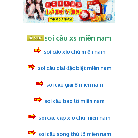
soi cầu xs miền nam
soi cầu xỉu chủ miền nam
soi cầu giải đặc biệt miền nam
soi cầu giải 8 miền nam
soi cầu bao lô miền nam
soi cầu cặp xỉu chủ miền nam
soi cầu song thủ lô miền nam