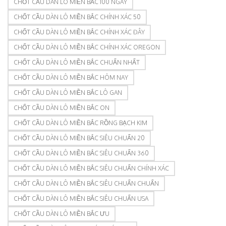
CHỐT CẦU DÀN LÔ MIỀN BẮC 100 NGÀY
CHỐT CẦU DÀN LÔ MIỀN BẮC CHÍNH XÁC 50
CHỐT CẦU DÀN LÔ MIỀN BẮC CHÍNH XÁC ĐÂY
CHỐT CẦU DÀN LÔ MIỀN BẮC CHÍNH XÁC OREGON
CHỐT CẦU DÀN LÔ MIỀN BẮC CHUẨN NHẤT
CHỐT CẦU DÀN LÔ MIỀN BẮC HÔM NAY
CHỐT CẦU DÀN LÔ MIỀN BẮC LÔ GAN
CHỐT CẦU DÀN LÔ MIỀN BẮC ON
CHỐT CẦU DÀN LÔ MIỀN BẮC RỒNG BẠCH KIM
CHỐT CẦU DÀN LÔ MIỀN BẮC SIÊU CHUẨN 20
CHỐT CẦU DÀN LÔ MIỀN BẮC SIÊU CHUẨN 360
CHỐT CẦU DÀN LÔ MIỀN BẮC SIÊU CHUẨN CHÍNH XÁC
CHỐT CẦU DÀN LÔ MIỀN BẮC SIÊU CHUẨN CHUẨN
CHỐT CẦU DÀN LÔ MIỀN BẮC SIÊU CHUẨN USA
CHỐT CẦU DÀN LÔ MIỀN BẮC ƯU