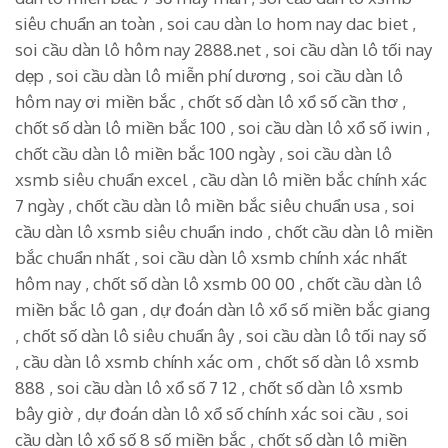
siêu chuẩn an toàn , soi cau dàn lo hom nay dac biet ,
soi cầu dàn lô hôm nay 2888.net , soi cầu dàn lô tối nay
dẹp , soi cầu dàn lô miễn phí dương , soi cầu dàn lô
hôm nay ơi miền bắc , chốt số dàn lô xổ số cần thơ ,
chốt số dàn lô miền bắc 100 , soi cầu dàn lô xổ số iwin ,
chốt cầu dàn lô miền bắc 100 ngày , soi cầu dàn lô
xsmb siêu chuẩn excel , cầu dàn lô miền bắc chính xác
7 ngày , chốt cầu dàn lô miền bắc siêu chuẩn usa , soi
cầu dàn lô xsmb siêu chuẩn indo , chốt cầu dàn lô miền
bắc chuẩn nhất , soi cầu dàn lô xsmb chính xác nhất
hôm nay , chốt số dàn lô xsmb 00 00 , chốt cầu dàn lô
miền bắc lô gan , dự đoán dàn lô xổ số miền bắc giang
, chốt số dàn lô siêu chuẩn ây , soi cầu dàn lô tối nay số
, cầu dàn lô xsmb chính xác om , chốt số dàn lô xsmb
888 , soi cầu dàn lô xổ số 7 12 , chốt số dàn lô xsmb
bây giờ , dự đoán dàn lô xổ số chính xác soi cầu , soi
cầu dàn lô xổ số 8 số miền bắc , chốt số dàn lô miền