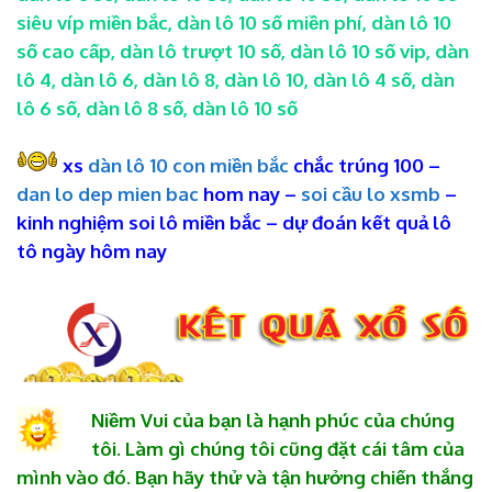
siêu víp miền bắc, dàn lô 10 số miền phí, dàn lô 10
số cao cấp, dàn lô trượt 10 số, dàn lô 10 số vip, dàn
lô 4, dàn lô 6, dàn lô 8, dàn lô 10, dàn lô 4 số, dàn
lô 6 số, dàn lô 8 số, dàn lô 10 số
xs
dàn lô 10 con miền bắc
chắc trúng 100 –
dan lo dep mien bac
hom nay –
soi cầu lo xsmb
–
kinh nghiệm soi lô miền bắc – dự đoán kết quả lô
tô ngày hôm nay
Niềm Vui của bạn là hạnh phúc của chúng
tôi. Làm gì chúng tôi cũng đặt cái tâm của
mình vào đó. Bạn hãy thử và tận hưởng chiến thắng