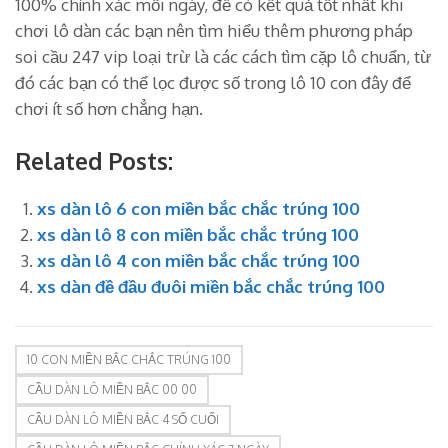
100% chính xác mỗi ngày, để có kết quả tốt nhất khi
chơi lô dàn các bạn nên tìm hiểu thêm phương pháp
soi cầu 247 vip loại trừ là các cách tìm cặp lô chuẩn, từ
đó các bạn có thể lọc được số trong lô 10 con đây để
chơi ít số hơn chẳng hạn.
Related Posts:
xs dàn lô 6 con miền bắc chắc trúng 100
xs dàn lô 8 con miền bắc chắc trúng 100
xs dàn lô 4 con miền bắc chắc trúng 100
xs dàn đề đầu đuôi miền bắc chắc trúng 100
10 CON MIỀN BẮC CHẮC TRÚNG 100
CẦU DÀN LÔ MIỀN BẮC 00 00
CẦU DÀN LÔ MIỀN BẮC 4 SỐ CUỐI