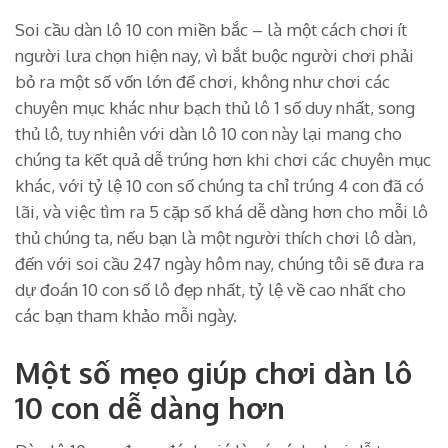
Soi cầu dàn lô 10 con miền bắc – là một cách chơi ít
người lưa chọn hiện nay, vì bắt buộc người chơi phải
bỏ ra một số vốn lớn để chơi, không như chơi các
chuyên mục khác như bạch thủ lô 1 số duy nhất, song
thủ lô, tuy nhiên với dàn lô 10 con này lại mang cho
chúng ta kết quả dễ trúng hơn khi chơi các chuyên mục
khác, với tỷ lệ 10 con số chúng ta chỉ trúng 4 con đã có
lãi, và việc tìm ra 5 cặp số khá dễ dàng hơn cho mỗi lô
thủ chúng ta, nếu bạn là một người thích chơi lô dàn,
đến với soi cầu 247 ngày hôm nay, chúng tôi sẽ đưa ra
dự đoán 10 con số lô đẹp nhất, tỷ lệ về cao nhất cho
các bạn tham khảo mỗi ngày.
Một số mẹo giúp chơi dàn lô
10 con dễ dàng hơn