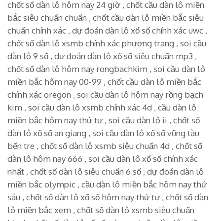
chốt số dàn lô hôm nay 24 giờ , chốt cầu dàn lô miền
bắc siêu chuẩn chuẩn , chốt cầu dàn lô miền bắc siêu
chuẩn chính xác , dự đoán dàn lô xổ số chính xác uwc ,
chốt số dàn lô xsmb chính xác phương trang , soi cầu
dàn lô 9 số , dự đoán dàn lô xổ số siêu chuẩn mp3 ,
chốt số dàn lô hôm nay rongbachkim , soi cầu dàn lô
miền bắc hôm nay 00-99 , chốt cầu dàn lô miền bắc
chính xác oregon , soi cầu dàn lô hôm nay rồng bạch
kim , soi cầu dàn lô xsmb chính xác 4d , cầu dàn lô
miền bắc hôm nay thứ tư , soi cầu dàn lô ii , chốt số
dàn lô xổ số an giang , soi cầu dàn lô xổ số vũng tàu
bến tre , chốt số dàn lô xsmb siêu chuẩn 4d , chốt số
dàn lô hôm nay 666 , soi cầu dàn lô xổ số chính xác
nhất , chốt số dàn lô siêu chuẩn 6 số , dự đoán dàn lô
miền bắc olympic , cầu dàn lô miền bắc hôm nay thứ
sáu , chốt số dàn lô xổ số hôm nay thứ tư , chốt số dàn
lô miền bắc xem , chốt số dàn lô xsmb siêu chuẩn