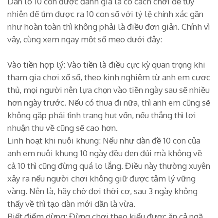
Dàn lô 10 con được đánh giá là có cách chơi dễ tuy
nhiên để tìm được ra 10 con số với tỷ lệ chính xác gần
như hoàn toàn thì không phải là điều đơn giản. Chính vì
vậy, cùng xem ngay một số mẹo dưới đây:
Vào tiền hợp lý: Vào tiền là điều cực kỳ quan trọng khi
tham gia chơi xổ số, theo kinh nghiệm từ anh em cược
thủ, mọi người nên lựa chọn vào tiền ngày sau sẽ nhiều
hơn ngày trước. Nếu có thua đi nữa, thì anh em cũng sẽ
không gặp phải tình trạng hụt vốn, nếu thắng thì lợi
nhuận thu về cũng sẽ cao hơn.
Linh hoạt khi nuôi khung: Nếu như dàn đề 10 con của
anh em nuôi khung 10 ngày đều đen đủi mà không về
cả 10 thì cũng đừng quá lo lắng. Điều này thường xuyên
xảy ra nếu người chơi không giữ được tâm lý vững
vàng. Nên là, hãy chờ đợi thời cơ, sau 3 ngày không
thấy về thì tạo dàn mới dần là vừa.
Biết điểm dừng: Đừng chơi theo kiểu được ăn cả ngã