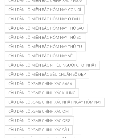
CẦU DÀN LÔ MIỀN BẮC CHÍNH XÁC 7 NGÀY
CẦU DÀN LÔ MIỀN BẮC HÔM NAY CON GÌ
CẦU DÀN LÔ MIỀN BẮC HÔM NAY Ơ ĐÂU
CẦU DÀN LÔ MIỀN BẮC HÔM NAY THỨ SÁU
CẦU DÀN LÔ MIỀN BẮC HÔM NAY THỦ SOI
CẦU DÀN LÔ MIỀN BẮC HÔM NAY THỨ TƯ
CẦU DÀN LÔ MIỀN BẮC HÔM NAY VỀ
CẦU DÀN LÔ MIỀN BẮC NHIỀU NGƯỜI CHƠI NHẤT
CẦU DÀN LÔ MIỀN BẮC SIÊU CHUẨN SỐ ĐẸP
CẦU DÀN LÔ XSMB CHÍNH XÁC 6666
CẦU DÀN LÔ XSMB CHÍNH XÁC KHUNG
CẦU DÀN LÔ XSMB CHÍNH XÁC NHẤT NGÀY HÔM NAY
CẦU DÀN LÔ XSMB CHÍNH XÁC OM
CẦU DÀN LÔ XSMB CHÍNH XÁC ORG
CẦU DÀN LÔ XSMB CHÍNH XÁC SÁU