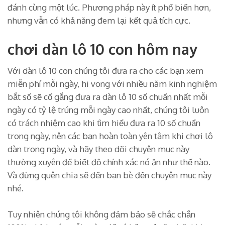
đánh cùng một lúc. Phương pháp này ít phổ biến hơn,
nhưng vẫn có khả năng đem lại kết quả tích cực.
chơi dàn lô 10 con hôm nay
Với dàn lô 10 con chúng tôi đưa ra cho các bạn xem
miễn phí mỗi ngày, hi vong với nhiều năm kinh nghiệm
bắt số sẽ cố gắng đưa ra dàn lô 10 số chuẩn nhất mỗi
ngày có tỷ lệ trúng mỗi ngày cao nhất, chúng tôi luôn
có trách nhiệm cao khi tìm hiểu đưa ra 10 số chuẩn
trong ngày, nên các bạn hoàn toàn yên tâm khi chơi lô
dàn trong ngày, và hãy theo dõi chuyên mục này
thường xuyên để biết độ chính xác nó ăn như thế nào.
Và đừng quên chia sẽ đến bạn bè đến chuyên mục này
nhé.
Tuy nhiên chúng tôi không đảm bảo sẽ chắc chắn