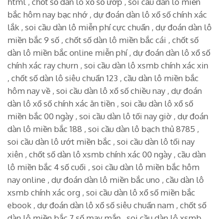
html , chốt số dàn lô xổ số ướp , soi cầu dàn lô miền
bắc hôm nay bạc nhớ , dự đoán dàn lô xổ số chính xác
lắk , soi cầu dàn lô miễn phí cực chuẩn , dự đoán dàn lô
miền bắc 9 số , chốt số dàn lô miền bắc cái , chốt số
dàn lô miền bắc online miễn phí , dự đoán dàn lô xổ số
chính xác ray churn , soi cầu dàn lô xsmb chính xác xin
, chốt số dàn lô siêu chuẩn 123 , cầu dàn lô miền bắc
hôm nay về , soi cầu dàn lô xổ số chiều nay , dự đoán
dàn lô xổ số chính xác ăn tiền , soi cầu dàn lô xổ số
miền bắc 00 ngày , soi cầu dàn lô tối nay giờ , dự đoán
dàn lô miền bắc 188 , soi cầu dàn lô bạch thủ 8785 ,
soi cầu dàn lô ướt miền bắc , soi cầu dàn lô tối nay
xiên , chốt số dàn lô xsmb chính xác 00 ngày , cầu dàn
lô miền bắc 4 số cuối , soi cầu dàn lô miền bắc hôm
nay online , dự đoán dàn lô miền bắc uno , cầu dàn lô
xsmb chính xác org , soi cầu dàn lô xổ số miền bắc
ebook , dự đoán dàn lô xổ số siêu chuẩn nam , chốt số
dàn lô miền bắc 7 số may mắn , soi cầu dàn lô xsmb