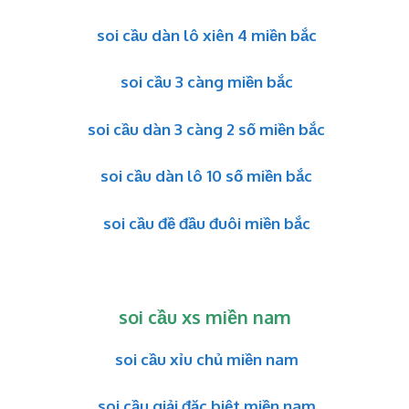
soi cầu dàn lô xiên 4 miền bắc
soi cầu 3 càng miền bắc
soi cầu dàn 3 càng 2 số miền bắc
soi cầu dàn lô 10 số miền bắc
soi cầu đề đầu đuôi miền bắc
soi cầu xs miền nam
soi cầu xỉu chủ miền nam
soi cầu giải đặc biệt miền nam