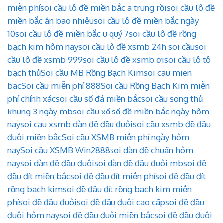
miễn phí
soi cầu lô đề miền bắc a trung rồi
soi cầu lô đề
miền bắc ăn bao nhiêu
soi cầu lô đề miền bắc ngày
10
soi cầu lô đề miền bắc u quý 7
soi cầu lô đề rồng
bạch kim hôm nay
soi cầu lô đề xsmb 24h soi cầu
soi
cầu lô đề xsmb 999
soi cầu lô đề xsmb ơi
soi cầu lô tô
bạch thủ
Soi cầu MB Rồng Bạch Kim
soi cau mien
bac
Soi cầu miễn phí 888
Soi cầu Rồng Bạch Kim miễn
phí chính xác
soi cầu số đá miền bắc
soi cầu song thủ
khung 3 ngày mb
soi cầu xổ số đề miền bắc ngày hôm
nay
soi cau xsmb dàn đề đầu đuôi
soi cầu xsmb đề đầu
đuôi miền bắc
Soi cầu XSMB miễn phí ngày hôm
nay
Soi cầu XSMB Win2888
soi dàn đề chuẩn hôm
nay
soi dàn đề đầu đuôi
soi dàn đề đầu đuôi mb
soi đề
đầu đít miền bắc
soi đề đầu đít miễn phí
soi đề đầu đít
rồng bạch kim
soi đề đầu đít rồng bạch kim miễn
phí
soi đề đầu đuôi
soi đề đầu đuôi cao cấp
soi đề đầu
đuôi hôm nay
soi đề đầu đuôi miền bắc
soi đề đầu đuôi