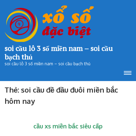
Bỏ
qua
và
tới
nội
dung
soi cầu lô 3 số miền nam – soi cầu
(ấn
bạch thủ
Enter)
soi cầu lô 3 số miền nam – soi cầu bạch thủ
Thẻ:
soi cầu đề đầu đuôi miền bắc
hôm nay
cầu xs miền bắc siêu cấp