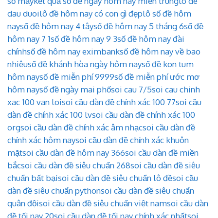
số mấy
kết quả số đề ngày hôm nay miền trung
lo de
dau duoi
lô đề hôm nay có con gì đẹp
lô số đề hôm
nay
số đề hôm nay 4 tây
số đề hôm nay 5 tháng 6
số đề
hôm nay 7 1
số đề hôm nay 9 3
số đề hôm nay đài
chính
số đề hôm nay eximbank
số đề hôm nay về bao
nhiêu
số đề khánh hòa ngày hôm nay
số đề kon tum
hôm nay
số đề miễn phí 9999
số đề miễn phí ước mơ
hôm nay
số đề ngày mai phố
soi cau 7/5
soi cau chinh
xac 100 van loi
soi cầu dàn đề chính xác 100 77
soi cầu
dàn đề chính xác 100 lv
soi cầu dàn đề chính xác 100
org
soi cầu dàn đề chính xác âm nhạc
soi cầu dàn đề
chính xác hôm nay
soi cầu dàn đề chính xác khuôn
mặt
soi cầu dàn đề hôm nay 366
soi cầu dàn đề miền
bắc
soi cầu dàn đề siêu chuẩn 268
soi cầu dàn đề siêu
chuẩn bất bại
soi cầu dàn đề siêu chuẩn lô đề
soi cầu
dàn đề siêu chuẩn python
soi cầu dàn đề siêu chuẩn
quân đội
soi cầu dàn đề siêu chuẩn việt nam
soi cầu dàn
đề tối nay 20
soi cầu dàn đề tối nay chính xác nhất
soi