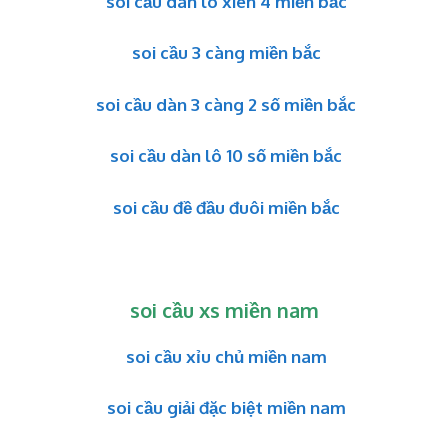
soi cầu dàn lô xiên 4 miền bắc
soi cầu 3 càng miền bắc
soi cầu dàn 3 càng 2 số miền bắc
soi cầu dàn lô 10 số miền bắc
soi cầu đề đầu đuôi miền bắc
soi cầu xs miền nam
soi cầu xỉu chủ miền nam
soi cầu giải đặc biệt miền nam