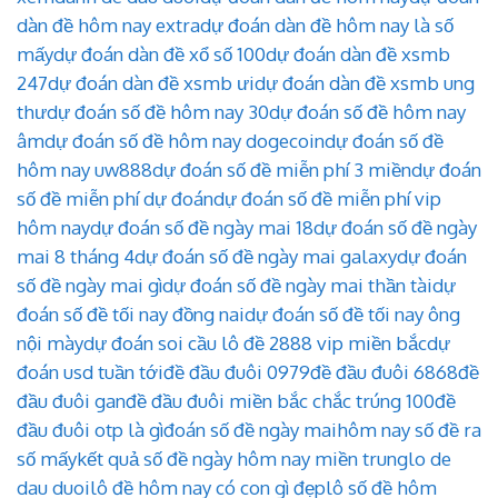
dàn đề hôm nay extra
dự đoán dàn đề hôm nay là số
mấy
dự đoán dàn đề xổ số 100
dự đoán dàn đề xsmb
247
dự đoán dàn đề xsmb ưi
dự đoán dàn đề xsmb ung
thư
dự đoán số đề hôm nay 30
dự đoán số đề hôm nay
âm
dự đoán số đề hôm nay dogecoin
dự đoán số đề
hôm nay uw888
dự đoán số đề miễn phí 3 miền
dự đoán
số đề miễn phí dự đoán
dự đoán số đề miễn phí vip
hôm nay
dự đoán số đề ngày mai 18
dự đoán số đề ngày
mai 8 tháng 4
dự đoán số đề ngày mai galaxy
dự đoán
số đề ngày mai gì
dự đoán số đề ngày mai thần tài
dự
đoán số đề tối nay đồng nai
dự đoán số đề tối nay ông
nội mày
dự đoán soi cầu lô đề 2888 vip miền bắc
dự
đoán usd tuần tới
đề đầu đuôi 0979
đề đầu đuôi 6868
đề
đầu đuôi gan
đề đầu đuôi miền bắc chắc trúng 100
đề
đầu đuôi otp là gì
đoán số đề ngày mai
hôm nay số đề ra
số mấy
kết quả số đề ngày hôm nay miền trung
lo de
dau duoi
lô đề hôm nay có con gì đẹp
lô số đề hôm