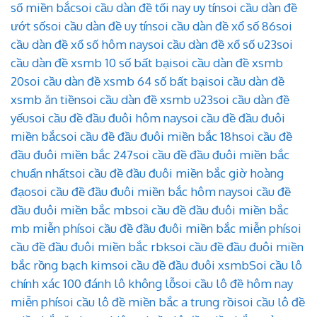
số miền bắc
soi cầu dàn đề tối nay uy tín
soi cầu dàn đề
ướt số
soi cầu dàn đề uy tín
soi cầu dàn đề xổ số 86
soi
cầu dàn đề xổ số hôm nay
soi cầu dàn đề xổ số u23
soi
cầu dàn đề xsmb 10 số bất bại
soi cầu dàn đề xsmb
20
soi cầu dàn đề xsmb 64 số bất bại
soi cầu dàn đề
xsmb ăn tiền
soi cầu dàn đề xsmb u23
soi cầu dàn đề
yếu
soi cầu đề đầu đuôi hôm nay
soi cầu đề đầu đuôi
miền bắc
soi cầu đề đầu đuôi miền bắc 18h
soi cầu đề
đầu đuôi miền bắc 247
soi cầu đề đầu đuôi miền bắc
chuẩn nhất
soi cầu đề đầu đuôi miền bắc giờ hoàng
đạo
soi cầu đề đầu đuôi miền bắc hôm nay
soi cầu đề
đầu đuôi miền bắc mb
soi cầu đề đầu đuôi miền bắc
mb miễn phí
soi cầu đề đầu đuôi miền bắc miễn phí
soi
cầu đề đầu đuôi miền bắc rbk
soi cầu đề đầu đuôi miền
bắc rồng bạch kim
soi cầu đề đầu đuôi xsmb
Soi cầu lô
chính xác 100 đánh lô không lỗ
soi cầu lô đề hôm nay
miễn phí
soi cầu lô đề miền bắc a trung rồi
soi cầu lô đề