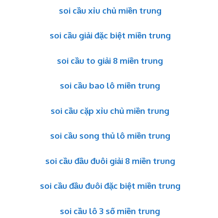
soi cầu xỉu chủ miền trung
soi cầu giải đặc biệt miền trung
soi cầu to giải 8 miền trung
soi cầu bao lô miền trung
soi cầu cặp xỉu chủ miền trung
soi cầu song thủ lô miền trung
soi cầu đầu đuôi giải 8 miền trung
soi cầu đầu đuôi đặc biệt miền trung
soi cầu lô 3 số miền trung