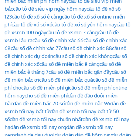
miền bắc miễn phí hôm nay
cầu lô đề siêu vip miền
bắc
cầu lô đề siêu vip ngày hôm nay
cầu lô đề xổ số
123
cầu lô đề xổ số ê càng
cầu lô đề xổ số online miễn
phí
cầu lô đề xổ số xổ
cầu lô đề xổ số yên hôm nay
cầu lô
đề xsmb 100 ngày
cầu lô đề xsmb 3 càng
cầu lô đề
xsmb lâu ra
cầu số đề chính xác 66
cầu số đề chính xác
68
cầu số đề chính xác 77
cầu số đề chính xác 88
cầu số
đề chính xác dự đoán
cầu số đề chính xác không
cầu số
đề chính xác xổ
cầu số đề miền bắc ê càng
cầu số đề
miền bắc ê tháng 7
cầu số đề miền bắc gần đây
cầu số
đề miền bắc ơi
cầu số đề miền bắc quả
cầu số đề miễn
phí cho
cầu số đề miễn phí gì
cầu số đề miễn phí online
hôm nay
cho số đề miễn phí
dàn đề đầu đuôi miền
bắc
dàn đề miền bắc 70 số
dàn đề miền bắc 96
dàn đề
xsmb tối nay bất tử
dàn đề xsmb tối nay bất tử 50
số
dàn đề xsmb tối nay chuẩn nhất
dàn đề xsmb tối nay
hạ
dàn đề xsmb tối nay org
dàn đề xsmb tối nay
xem
danh de dau duoi
dự đoán dàn đề hôm nay
dự đoán