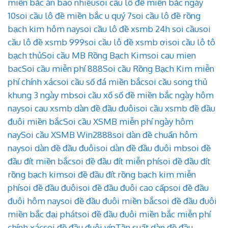
miền bắc ăn bao nhiêu
soi cầu lô đề miền bắc ngày
10
soi cầu lô đề miền bắc u quý 7
soi cầu lô đề rồng
bạch kim hôm nay
soi cầu lô đề xsmb 24h soi cầu
soi
cầu lô đề xsmb 999
soi cầu lô đề xsmb ơi
soi cầu lô tô
bạch thủ
Soi cầu MB Rồng Bạch Kim
soi cau mien
bac
Soi cầu miễn phí 888
Soi cầu Rồng Bạch Kim miễn
phí chính xác
soi cầu số đá miền bắc
soi cầu song thủ
khung 3 ngày mb
soi cầu xổ số đề miền bắc ngày hôm
nay
soi cau xsmb dàn đề đầu đuôi
soi cầu xsmb đề đầu
đuôi miền bắc
Soi cầu XSMB miễn phí ngày hôm
nay
Soi cầu XSMB Win2888
soi dàn đề chuẩn hôm
nay
soi dàn đề đầu đuôi
soi dàn đề đầu đuôi mb
soi đề
đầu đít miền bắc
soi đề đầu đít miễn phí
soi đề đầu đít
rồng bạch kim
soi đề đầu đít rồng bạch kim miễn
phí
soi đề đầu đuôi
soi đề đầu đuôi cao cấp
soi đề đầu
đuôi hôm nay
soi đề đầu đuôi miền bắc
soi đề đầu đuôi
miền bắc đại phát
soi đề đầu đuôi miền bắc miễn phí
chính xác
soi đề đầu đuôi víp
Tần suất dàn đề đầu