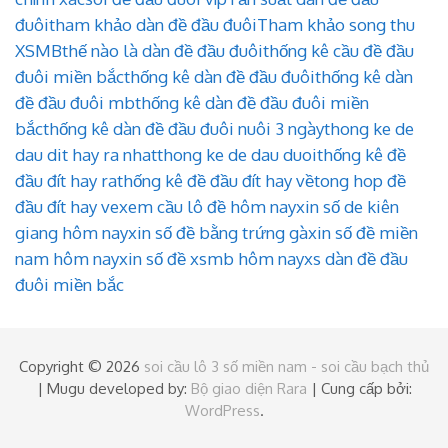
đuôi
tham khảo dàn đề đầu đuôi
Tham khảo song thu
XSMB
thế nào là dàn đề đầu đuôi
thống kê cầu đề đầu
đuôi miền bắc
thống kê dàn đề đầu đuôi
thống kê dàn
đề đầu đuôi mb
thống kê dàn đề đầu đuôi miền
bắc
thống kê dàn đề đầu đuôi nuôi 3 ngày
thong ke de
dau dit hay ra nhat
thong ke de dau duoi
thống kê đề
đầu đít hay ra
thống kê đề đầu đít hay về
tong hop đề
đầu đít hay ve
xem cầu lô đề hôm nay
xin số de kiên
giang hôm nay
xin số đề bằng trứng gà
xin số đề miền
nam hôm nay
xin số đề xsmb hôm nay
xs dàn đề đầu
đuôi miền bắc
Copyright © 2026
soi cầu lô 3 số miền nam - soi cầu bạch thủ
| Mugu developed by:
Bộ giao diện Rara
| Cung cấp bởi:
WordPress
.