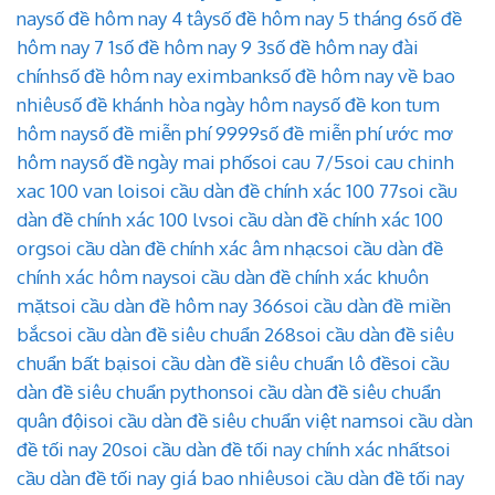
nay
số đề hôm nay 4 tây
số đề hôm nay 5 tháng 6
số đề
hôm nay 7 1
số đề hôm nay 9 3
số đề hôm nay đài
chính
số đề hôm nay eximbank
số đề hôm nay về bao
nhiêu
số đề khánh hòa ngày hôm nay
số đề kon tum
hôm nay
số đề miễn phí 9999
số đề miễn phí ước mơ
hôm nay
số đề ngày mai phố
soi cau 7/5
soi cau chinh
xac 100 van loi
soi cầu dàn đề chính xác 100 77
soi cầu
dàn đề chính xác 100 lv
soi cầu dàn đề chính xác 100
org
soi cầu dàn đề chính xác âm nhạc
soi cầu dàn đề
chính xác hôm nay
soi cầu dàn đề chính xác khuôn
mặt
soi cầu dàn đề hôm nay 366
soi cầu dàn đề miền
bắc
soi cầu dàn đề siêu chuẩn 268
soi cầu dàn đề siêu
chuẩn bất bại
soi cầu dàn đề siêu chuẩn lô đề
soi cầu
dàn đề siêu chuẩn python
soi cầu dàn đề siêu chuẩn
quân đội
soi cầu dàn đề siêu chuẩn việt nam
soi cầu dàn
đề tối nay 20
soi cầu dàn đề tối nay chính xác nhất
soi
cầu dàn đề tối nay giá bao nhiêu
soi cầu dàn đề tối nay