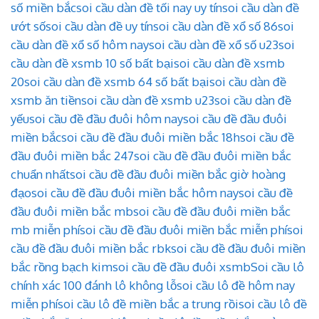
số miền bắc
soi cầu dàn đề tối nay uy tín
soi cầu dàn đề
ướt số
soi cầu dàn đề uy tín
soi cầu dàn đề xổ số 86
soi
cầu dàn đề xổ số hôm nay
soi cầu dàn đề xổ số u23
soi
cầu dàn đề xsmb 10 số bất bại
soi cầu dàn đề xsmb
20
soi cầu dàn đề xsmb 64 số bất bại
soi cầu dàn đề
xsmb ăn tiền
soi cầu dàn đề xsmb u23
soi cầu dàn đề
yếu
soi cầu đề đầu đuôi hôm nay
soi cầu đề đầu đuôi
miền bắc
soi cầu đề đầu đuôi miền bắc 18h
soi cầu đề
đầu đuôi miền bắc 247
soi cầu đề đầu đuôi miền bắc
chuẩn nhất
soi cầu đề đầu đuôi miền bắc giờ hoàng
đạo
soi cầu đề đầu đuôi miền bắc hôm nay
soi cầu đề
đầu đuôi miền bắc mb
soi cầu đề đầu đuôi miền bắc
mb miễn phí
soi cầu đề đầu đuôi miền bắc miễn phí
soi
cầu đề đầu đuôi miền bắc rbk
soi cầu đề đầu đuôi miền
bắc rồng bạch kim
soi cầu đề đầu đuôi xsmb
Soi cầu lô
chính xác 100 đánh lô không lỗ
soi cầu lô đề hôm nay
miễn phí
soi cầu lô đề miền bắc a trung rồi
soi cầu lô đề