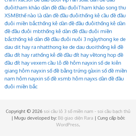
đuôi
tham khảo dàn đề đầu đuôi
Tham khảo song thu
XSMB
thế nào là dàn đề đầu đuôi
thống kê cầu đề đầu
đuôi miền bắc
thống kê dàn đề đầu đuôi
thống kê dàn
đề đầu đuôi mb
thống kê dàn đề đầu đuôi miền
bắc
thống kê dàn đề đầu đuôi nuôi 3 ngày
thong ke de
dau dit hay ra nhat
thong ke de dau duoi
thống kê đề
đầu đít hay ra
thống kê đề đầu đít hay về
tong hop đề
đầu đít hay ve
xem cầu lô đề hôm nay
xin số de kiên
giang hôm nay
xin số đề bằng trứng gà
xin số đề miền
nam hôm nay
xin số đề xsmb hôm nay
xs dàn đề đầu
đuôi miền bắc
Copyright © 2026
soi cầu lô 3 số miền nam - soi cầu bạch thủ
| Mugu developed by:
Bộ giao diện Rara
| Cung cấp bởi:
WordPress
.