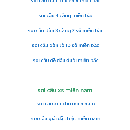
soi cầu dàn lô xiên 4 miền bắc
soi cầu 3 càng miền bắc
soi cầu dàn 3 càng 2 số miền bắc
soi cầu dàn lô 10 số miền bắc
soi cầu đề đầu đuôi miền bắc
soi cầu xs miền nam
soi cầu xỉu chủ miền nam
soi cầu giải đặc biệt miền nam