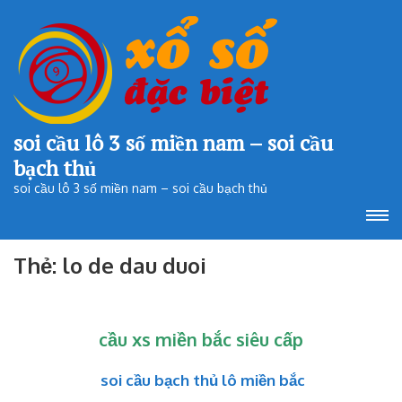
Bỏ
qua
và
tới
nội
dung
soi cầu lô 3 số miền nam – soi cầu
(ấn
bạch thủ
Enter)
soi cầu lô 3 số miền nam – soi cầu bạch thủ
Thẻ:
lo de dau duoi
cầu xs miền bắc siêu cấp
soi cầu bạch thủ lô miền bắc