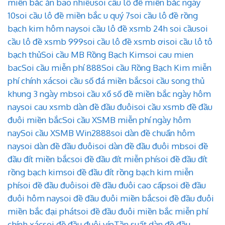
miền bắc ăn bao nhiêu
soi cầu lô đề miền bắc ngày
10
soi cầu lô đề miền bắc u quý 7
soi cầu lô đề rồng
bạch kim hôm nay
soi cầu lô đề xsmb 24h soi cầu
soi
cầu lô đề xsmb 999
soi cầu lô đề xsmb ơi
soi cầu lô tô
bạch thủ
Soi cầu MB Rồng Bạch Kim
soi cau mien
bac
Soi cầu miễn phí 888
Soi cầu Rồng Bạch Kim miễn
phí chính xác
soi cầu số đá miền bắc
soi cầu song thủ
khung 3 ngày mb
soi cầu xổ số đề miền bắc ngày hôm
nay
soi cau xsmb dàn đề đầu đuôi
soi cầu xsmb đề đầu
đuôi miền bắc
Soi cầu XSMB miễn phí ngày hôm
nay
Soi cầu XSMB Win2888
soi dàn đề chuẩn hôm
nay
soi dàn đề đầu đuôi
soi dàn đề đầu đuôi mb
soi đề
đầu đít miền bắc
soi đề đầu đít miễn phí
soi đề đầu đít
rồng bạch kim
soi đề đầu đít rồng bạch kim miễn
phí
soi đề đầu đuôi
soi đề đầu đuôi cao cấp
soi đề đầu
đuôi hôm nay
soi đề đầu đuôi miền bắc
soi đề đầu đuôi
miền bắc đại phát
soi đề đầu đuôi miền bắc miễn phí
chính xác
soi đề đầu đuôi víp
Tần suất dàn đề đầu