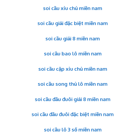
soi cầu xỉu chủ miền nam
soi cầu giải đặc biệt miền nam
soi cầu giải 8 miền nam
soi cầu bao lô miền nam
soi cầu cặp xỉu chủ miền nam
soi cầu song thủ lô miền nam
soi cầu đầu đuôi giải 8 miền nam
soi cầu đầu đuôi đặc biệt miền nam
soi cầu lô 3 số miền nam