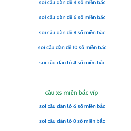
soi cầu dàn đề 4 số miền bắc
soi cầu dàn đề 6 số miền bắc
soi cầu dàn đề 8 số miền bắc
soi cầu dàn đề 10 số miền bắc
soi cầu dàn lô 4 số miền bắc
cầu xs miền bắc víp
soi cầu dàn lô 6 số miền bắc
soi cầu dàn lô 8 số miền bắc