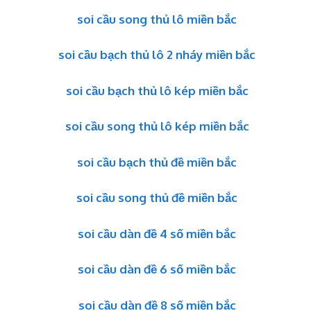
soi cầu song thủ lô miền bắc
soi cầu bạch thủ lô 2 nháy miền bắc
soi cầu bạch thủ lô kép miền bắc
soi cầu song thủ lô kép miền bắc
soi cầu bạch thủ đề miền bắc
soi cầu song thủ đề miền bắc
soi cầu dàn đề 4 số miền bắc
soi cầu dàn đề 6 số miền bắc
soi cầu dàn đề 8 số miền bắc