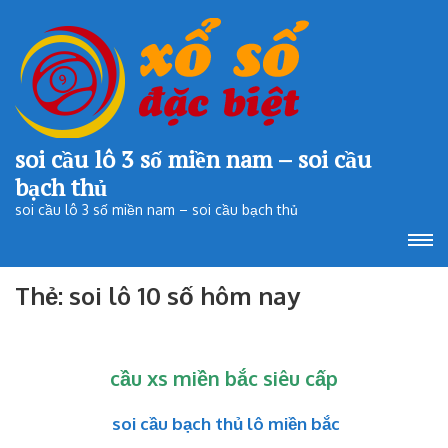
Bỏ
qua
và
tới
nội
dung
soi cầu lô 3 số miền nam – soi cầu
(ấn
bạch thủ
Enter)
soi cầu lô 3 số miền nam – soi cầu bạch thủ
Thẻ:
soi lô 10 số hôm nay
cầu xs miền bắc siêu cấp
soi cầu bạch thủ lô miền bắc