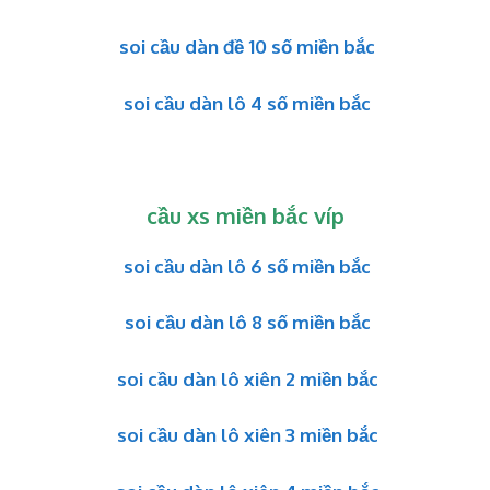
soi cầu dàn đề 10 số miền bắc
soi cầu dàn lô 4 số miền bắc
cầu xs miền bắc víp
soi cầu dàn lô 6 số miền bắc
soi cầu dàn lô 8 số miền bắc
soi cầu dàn lô xiên 2 miền bắc
soi cầu dàn lô xiên 3 miền bắc