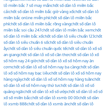
lô miền bắc 7 số may mắn
chốt số dàn lô miền bắc
cái
chốt số dàn lô miền bắc giờ vàng xổ
chốt số dàn lô
miền bắc online miễn phí
chốt số dàn lô miền bắc
phí
chốt số dàn lô miền bắc rồng vàng
chốt số dàn lô
miền bắc soi cầu 247
chốt số dàn lô miền bắc xem
chốt
số dàn lô miền bắc xổ
chốt số dàn lô siêu chuẩn 123
chốt
số dàn lô siêu chuẩn 6 số
chốt số dàn lô siêu chuẩn
ây
chốt số dàn lô siêu chuẩn quốc tế
chốt số dàn lô xổ số
an giang
chốt số dàn lô xổ số cần thơ
chốt số dàn lô xổ
số hôm nay 24 giờ
chốt số dàn lô xổ số hôm nay ăn
cơm
chốt số dàn lô xổ số hôm nay ba càng
chốt số dàn
lô xổ số hôm nay bạc liêu
chốt số dàn lô xổ số hôm nay
hàng ngày
chốt số dàn lô xổ số hôm nay hàng tuần
chốt
số dàn lô xổ số hôm nay thứ tư
chốt số dàn lô xổ số
quảng ngãi
chốt số dàn lô xổ số ướp
chốt số dàn lô xổ số
xổ số miền bắc
chốt số dàn lô xsmb 00 00
chốt số dàn
lô xsmb 888
chốt số dàn lô xsmb ăn
chốt số dàn lô