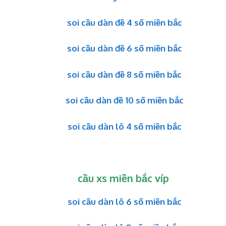
soi cầu dàn đề 4 số miền bắc
soi cầu dàn đề 6 số miền bắc
soi cầu dàn đề 8 số miền bắc
soi cầu dàn đề 10 số miền bắc
soi cầu dàn lô 4 số miền bắc
cầu xs miền bắc víp
soi cầu dàn lô 6 số miền bắc