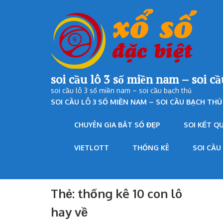
Bỏ
qua
và
tới
nội
dung
soi cầu lô 3 số miền nam – soi c
(ấn
soi cầu lô 3 số miền nam – soi cầu bạch thủ
Enter)
SOI CẦU LÔ 3 SỐ MIỀN NAM – SOI CẦU BẠCH THỦ
CHUYÊN GIA BẮT SỐ ĐẸP
SOI KẾT Q
VIETLOTT
THỐNG KÊ
SOI CẦU
Thẻ:
thống kê 10 con lô
hay về