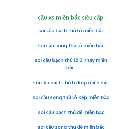
cầu xs miền bắc siêu cấp
soi cầu bạch thủ lô miền bắc
soi cầu song thủ lô miền bắc
soi cầu bạch thủ lô 2 nháy miền
bắc
soi cầu bạch thủ lô kép miền bắc
soi cầu song thủ lô kép miền bắc
soi cầu bạch thủ đề miền bắc
soi cầu song thủ đề miền bắc