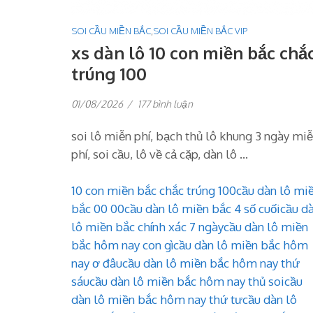
SOI CẦU MIỀN BẮC
,
SOI CẦU MIỀN BẮC VIP
xs dàn lô 10 con miền bắc chắ
trúng 100
ở
01/08/2026
/
177 bình luận
xs
dàn
soi lô miễn phí, bạch thủ lô khung 3 ngày mi
lô
10
phí, soi cầu, lô về cả cặp, dàn lô …
con
miền
bắc
10 con miền bắc chắc trúng 100
cầu dàn lô mi
chắc
bắc 00 00
cầu dàn lô miền bắc 4 số cuối
cầu d
trúng
100
lô miền bắc chính xác 7 ngày
cầu dàn lô miền
bắc hôm nay con gì
cầu dàn lô miền bắc hôm
nay ơ đâu
cầu dàn lô miền bắc hôm nay thứ
sáu
cầu dàn lô miền bắc hôm nay thủ soi
cầu
dàn lô miền bắc hôm nay thứ tư
cầu dàn lô