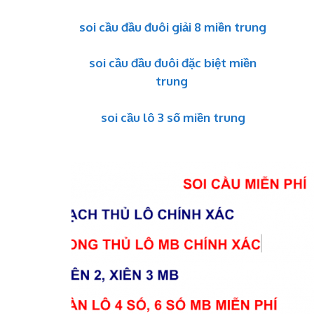
soi cầu đầu đuôi giải 8 miền trung
soi cầu đầu đuôi đặc biệt miền
trung
soi cầu lô 3 số miền trung