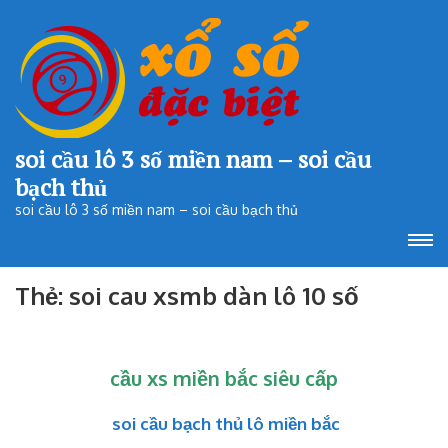
Bỏ
qua
và
tới
nội
dung
soi cầu lô 3 số miền nam – soi cầu
(ấn
bạch thủ
Enter)
soi cầu lô 3 số miền nam – soi cầu bạch thủ
Thẻ:
soi cau xsmb dàn lô 10 số
cầu xs miền bắc siêu cấp
soi cầu bạch thủ lô miền bắc