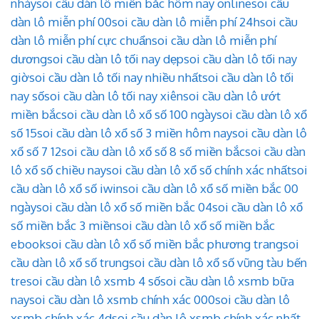
nháy
soi cầu dàn lô miền bắc hôm nay online
soi cầu
dàn lô miễn phí 00
soi cầu dàn lô miễn phí 24h
soi cầu
dàn lô miễn phí cực chuẩn
soi cầu dàn lô miễn phí
dương
soi cầu dàn lô tối nay dẹp
soi cầu dàn lô tối nay
giờ
soi cầu dàn lô tối nay nhiều nhất
soi cầu dàn lô tối
nay số
soi cầu dàn lô tối nay xiên
soi cầu dàn lô ướt
miền bắc
soi cầu dàn lô xổ số 100 ngày
soi cầu dàn lô xổ
số 15
soi cầu dàn lô xổ số 3 miền hôm nay
soi cầu dàn lô
xổ số 7 12
soi cầu dàn lô xổ số 8 số miền bắc
soi cầu dàn
lô xổ số chiều nay
soi cầu dàn lô xổ số chính xác nhất
soi
cầu dàn lô xổ số iwin
soi cầu dàn lô xổ số miền bắc 00
ngày
soi cầu dàn lô xổ số miền bắc 04
soi cầu dàn lô xổ
số miền bắc 3 miền
soi cầu dàn lô xổ số miền bắc
ebook
soi cầu dàn lô xổ số miền bắc phương trang
soi
cầu dàn lô xổ số trung
soi cầu dàn lô xổ số vũng tàu bến
tre
soi cầu dàn lô xsmb 4 số
soi cầu dàn lô xsmb bữa
nay
soi cầu dàn lô xsmb chính xác 000
soi cầu dàn lô
xsmb chính xác 4d
soi cầu dàn lô xsmb chính xác nhất