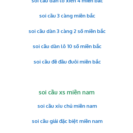
soi cầu dàn lô xiên 4 miền bắc
soi cầu 3 càng miền bắc
soi cầu dàn 3 càng 2 số miền bắc
soi cầu dàn lô 10 số miền bắc
soi cầu đề đầu đuôi miền bắc
soi cầu xs miền nam
soi cầu xỉu chủ miền nam
soi cầu giải đặc biệt miền nam