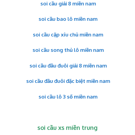
soi cầu giải 8 miền nam
soi cầu bao lô miền nam
soi cầu cặp xỉu chủ miền nam
soi cầu song thủ lô miền nam
soi cầu đầu đuôi giải 8 miền nam
soi cầu đầu đuôi đặc biệt miền nam
soi cầu lô 3 số miền nam
soi cầu xs miền trung