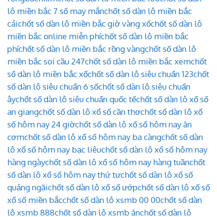
lô miền bắc 7 số may mắn
chốt số dàn lô miền bắc
cái
chốt số dàn lô miền bắc giờ vàng xổ
chốt số dàn lô
miền bắc online miễn phí
chốt số dàn lô miền bắc
phí
chốt số dàn lô miền bắc rồng vàng
chốt số dàn lô
miền bắc soi cầu 247
chốt số dàn lô miền bắc xem
chốt
số dàn lô miền bắc xổ
chốt số dàn lô siêu chuẩn 123
chốt
số dàn lô siêu chuẩn 6 số
chốt số dàn lô siêu chuẩn
ây
chốt số dàn lô siêu chuẩn quốc tế
chốt số dàn lô xổ số
an giang
chốt số dàn lô xổ số cần thơ
chốt số dàn lô xổ
số hôm nay 24 giờ
chốt số dàn lô xổ số hôm nay ăn
cơm
chốt số dàn lô xổ số hôm nay ba càng
chốt số dàn
lô xổ số hôm nay bạc liêu
chốt số dàn lô xổ số hôm nay
hàng ngày
chốt số dàn lô xổ số hôm nay hàng tuần
chốt
số dàn lô xổ số hôm nay thứ tư
chốt số dàn lô xổ số
quảng ngãi
chốt số dàn lô xổ số ướp
chốt số dàn lô xổ số
xổ số miền bắc
chốt số dàn lô xsmb 00 00
chốt số dàn
lô xsmb 888
chốt số dàn lô xsmb ăn
chốt số dàn lô