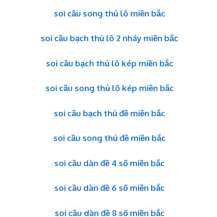
soi cầu song thủ lô miền bắc
soi cầu bạch thủ lô 2 nháy miền bắc
soi cầu bạch thủ lô kép miền bắc
soi cầu song thủ lô kép miền bắc
soi cầu bạch thủ đề miền bắc
soi cầu song thủ đề miền bắc
soi cầu dàn đề 4 số miền bắc
soi cầu dàn đề 6 số miền bắc
soi cầu dàn đề 8 số miền bắc