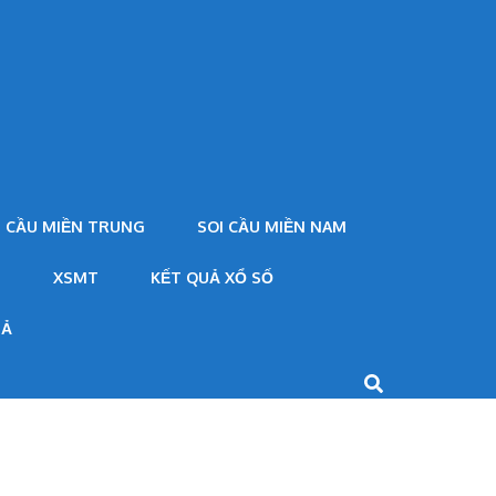
I CẦU MIỀN TRUNG
SOI CẦU MIỀN NAM
N
XSMT
KẾT QUẢ XỔ SỐ
UẢ