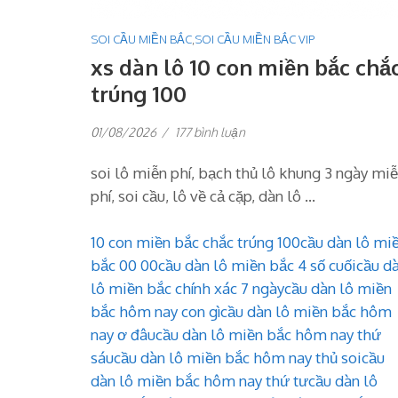
SOI CẦU MIỀN BẮC
,
SOI CẦU MIỀN BẮC VIP
xs dàn lô 10 con miền bắc chắ
trúng 100
ở
01/08/2026
/
177 bình luận
xs
dàn
soi lô miễn phí, bạch thủ lô khung 3 ngày mi
lô
10
phí, soi cầu, lô về cả cặp, dàn lô …
con
miền
bắc
10 con miền bắc chắc trúng 100
cầu dàn lô mi
chắc
bắc 00 00
cầu dàn lô miền bắc 4 số cuối
cầu d
trúng
100
lô miền bắc chính xác 7 ngày
cầu dàn lô miền
bắc hôm nay con gì
cầu dàn lô miền bắc hôm
nay ơ đâu
cầu dàn lô miền bắc hôm nay thứ
sáu
cầu dàn lô miền bắc hôm nay thủ soi
cầu
dàn lô miền bắc hôm nay thứ tư
cầu dàn lô