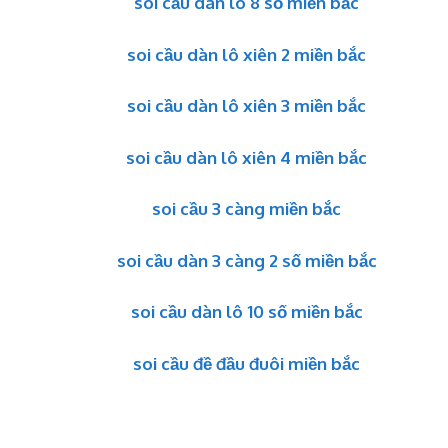
soi cầu dàn lô 8 số miền bắc
soi cầu dàn lô xiên 2 miền bắc
soi cầu dàn lô xiên 3 miền bắc
soi cầu dàn lô xiên 4 miền bắc
soi cầu 3 càng miền bắc
soi cầu dàn 3 càng 2 số miền bắc
soi cầu dàn lô 10 số miền bắc
soi cầu đề đầu đuôi miền bắc