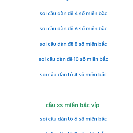
soi cầu dàn đề 4 số miền bắc
soi cầu dàn đề 6 số miền bắc
soi cầu dàn đề 8 số miền bắc
soi cầu dàn đề 10 số miền bắc
soi cầu dàn lô 4 số miền bắc
cầu xs miền bắc víp
soi cầu dàn lô 6 số miền bắc