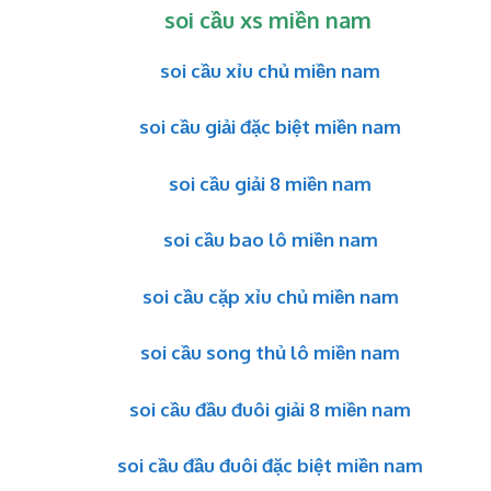
soi cầu xs miền nam
soi cầu xỉu chủ miền nam
soi cầu giải đặc biệt miền nam
soi cầu giải 8 miền nam
soi cầu bao lô miền nam
soi cầu cặp xỉu chủ miền nam
soi cầu song thủ lô miền nam
soi cầu đầu đuôi giải 8 miền nam
soi cầu đầu đuôi đặc biệt miền nam