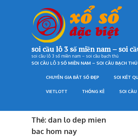
Bỏ
qua
và
tới
nội
dung
soi cầu lô 3 số miền nam – soi c
(ấn
soi cầu lô 3 số miền nam – soi cầu bạch thủ
Enter)
SOI CẦU LÔ 3 SỐ MIỀN NAM – SOI CẦU BẠCH THỦ
CHUYÊN GIA BẮT SỐ ĐẸP
SOI KẾT Q
VIETLOTT
THỐNG KÊ
SOI CẦU
Thẻ:
dan lo dep mien
bac hom nay