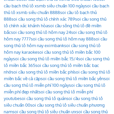
cầu bạch thủ lô xsmb siêu chuẩn 100 ngày
soi cầu bạch
thủ lô xsmb siêu chuẩn 8888
soi cầu lô bạch thủ
888
soi cầu song thủ lô chính xác 789
soi cầu song thủ
lô chính xác khánh hòa
soi cầu sông thủ lô đề miền
bắc
soi cầu song thủ lô hôm nay 24
soi cầu song thủ lô
hôm nay 7777
soi cầu song thủ lô hôm nay 888
soi cầu
song thủ lô hôm nay eximbank
soi cầu song thủ lô
hôm nay karaoke
soi cầu song thủ lô miền bắc 100
ngày
soi cầu song thủ lô miền bắc 15/4
soi cầu song thủ
lô miền bắc 365
soi cầu song thủ lô miền bắc bạc
nhớ
soi cầu song thủ lô miền bắc phí
soi cầu song thủ lô
miền bắc về cả cặp
soi cầu song thủ lô miền bắc yên
soi
cầu song thủ lô miễn phí 100 ngày
soi cầu song thủ lô
miễn phí đẹp nhất
soi cầu song thủ lô miễn phí
youtube
soi cầu song thủ lô quán
soi cầu song thủ lô
siêu chuẩn 00
soi cầu song thủ lô siêu chuẩn phương
nam
soi cầu song thủ lô siêu chuẩn ưx
soi cầu song thủ