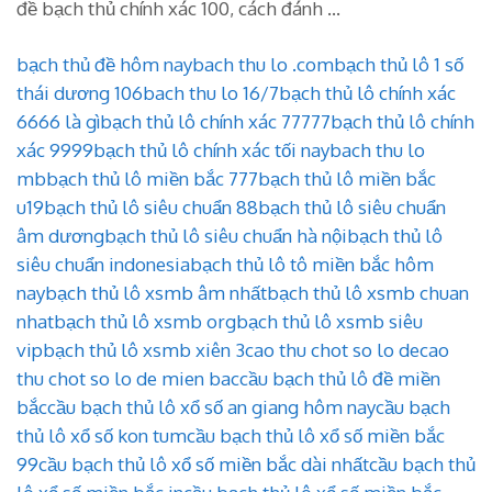
lô
đề bạch thủ chính xác 100, cách đánh …
miền
bắc
chắc
bạch thủ đề hôm nay
bach thu lo .com
bạch thủ lô 1 số
trúng
thái dương 106
bach thu lo 16/7
bạch thủ lô chính xác
100
6666 là gì
bạch thủ lô chính xác 77777
bạch thủ lô chính
xác 9999
bạch thủ lô chính xác tối nay
bach thu lo
mb
bạch thủ lô miền bắc 777
bạch thủ lô miền bắc
u19
bạch thủ lô siêu chuẩn 88
bạch thủ lô siêu chuẩn
âm dương
bạch thủ lô siêu chuẩn hà nội
bạch thủ lô
siêu chuẩn indonesia
bạch thủ lô tô miền bắc hôm
nay
bạch thủ lô xsmb âm nhất
bạch thủ lô xsmb chuan
nhat
bạch thủ lô xsmb org
bạch thủ lô xsmb siêu
vip
bạch thủ lô xsmb xiên 3
cao thu chot so lo de
cao
thu chot so lo de mien bac
cầu bạch thủ lô đề miền
bắc
cầu bạch thủ lô xổ số an giang hôm nay
cầu bạch
thủ lô xổ số kon tum
cầu bạch thủ lô xổ số miền bắc
99
cầu bạch thủ lô xổ số miền bắc dài nhất
cầu bạch thủ