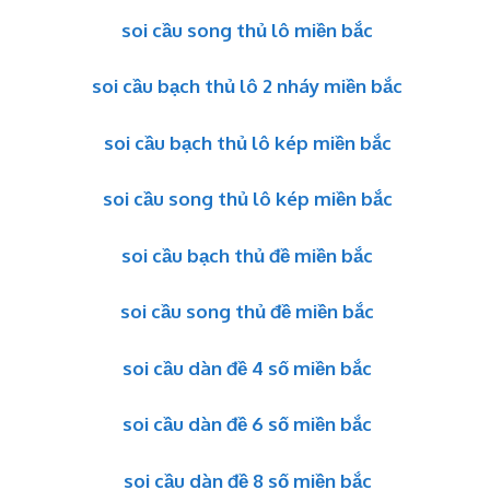
soi cầu song thủ lô miền bắc
soi cầu bạch thủ lô 2 nháy miền bắc
soi cầu bạch thủ lô kép miền bắc
soi cầu song thủ lô kép miền bắc
soi cầu bạch thủ đề miền bắc
soi cầu song thủ đề miền bắc
soi cầu dàn đề 4 số miền bắc
soi cầu dàn đề 6 số miền bắc
soi cầu dàn đề 8 số miền bắc