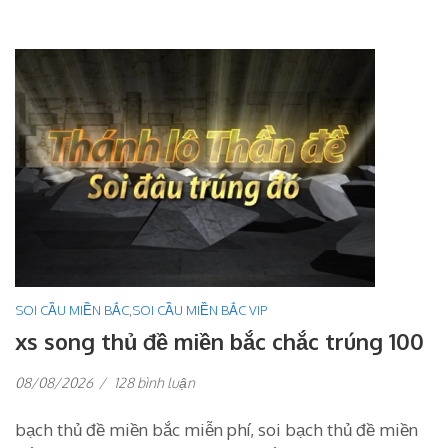
SOI CẦU MIỀN BẮC
,
SOI CẦU MIỀN BẮC VIP
xs song thủ đề miền bắc chắc trúng 100
ở
08/08/2026
/
128 bình luận
xs
song
bạch thủ đề miền bắc miễn phí, soi bạch thủ đề miền
thủ