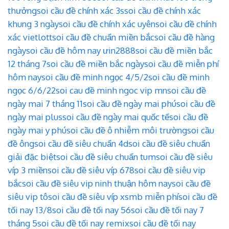
thưởng
soi cầu đề chính xác 3s
soi cầu đề chính xác
khung 3 ngày
soi cầu đề chính xác uyên
soi cầu đề chính
xác vietlott
soi cầu đề chuẩn miền bắc
soi cầu đề hàng
ngày
soi cầu đề hôm nay ưin2888
soi cầu đề miền bắc
12 tháng 7
soi cầu đề miền bắc ngày
soi cầu đề miễn phí
hôm nay
soi cầu đề minh ngọc 4/5/2
soi cầu đề minh
ngọc 6/6/22
soi cau đề minh ngoc vip mn
soi cầu đề
ngày mai 7 tháng 11
soi cầu đề ngày mai phú
soi cầu đề
ngày mai plus
soi cầu đề ngày mai quốc tế
soi cầu đề
ngày mai y phú
soi cầu đề ô nhiễm môi trường
soi cầu
đề ông
soi cầu đề siêu chuẩn 4d
soi cầu đề siêu chuẩn
giải đặc biệt
soi cầu đề siêu chuẩn tum
soi cầu đề siêu
víp 3 miền
soi cầu đề siêu víp 678
soi cầu đề siêu vip
bắc
soi cầu đề siêu vip ninh thuận hôm nay
soi cầu đề
siêu vip tô
soi cầu đề siêu víp xsmb miễn phí
soi cầu đề
tối nay 13/8
soi cầu đề tối nay 56
soi cầu đề tối nay 7
tháng 5
soi cầu đề tối nay remix
soi cầu đề tối nay