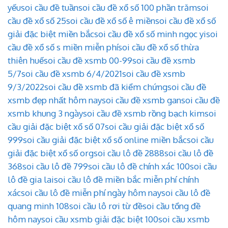
yếu
soi cầu đề tuần
soi cầu đề xổ số 100 phần trăm
soi
cầu đề xổ số 25
soi cầu đề xổ số ê miền
soi cầu đề xổ số
giải đặc biệt miền bắc
soi cầu đề xổ số minh ngọc yi
soi
cầu đề xổ số s miền miễn phí
soi cầu đề xổ số thừa
thiên huế
soi cầu đề xsmb 00-99
soi cầu đề xsmb
5/7
soi cầu đề xsmb 6/4/2021
soi cầu đề xsmb
9/3/2022
soi cầu đề xsmb đã kiểm chứng
soi cầu đề
xsmb đẹp nhất hôm nay
soi cầu đề xsmb gan
soi cầu đề
xsmb khung 3 ngày
soi cầu đề xsmb rồng bạch kim
soi
cầu giải đặc biệt xổ số 07
soi cầu giải đặc biệt xổ số
999
soi cầu giải đặc biệt xổ số online miền bắc
soi cầu
giải đặc biệt xổ số org
soi cầu lô đề 2888
soi cầu lô đề
368
soi cầu lô đề 799
soi cầu lô đề chính xác 100
soi cầu
lô đề gia lai
soi cầu lô đề miền bắc miễn phí chính
xác
soi cầu lô đề miễn phí ngày hôm nay
soi cầu lô đề
quang minh 108
soi cầu lô rơi từ đề
soi cầu tổng đề
hôm nay
soi cầu xsmb giải đặc biệt 100
soi cầu xsmb