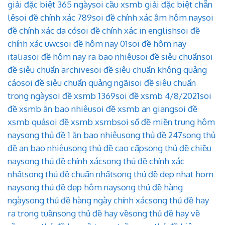
giải đặc biệt 365 ngày
soi cầu xsmb giải đặc biệt chẵn
lẻ
soi đề chính xác 789
soi đề chính xác âm hôm nay
soi
đề chính xác da có
soi đề chính xác in english
soi đề
chính xác uwc
soi đề hôm nay 01
soi đề hôm nay
italia
soi đề hôm nay ra bao nhiêu
soi đề siêu chuẩn
soi
đề siêu chuẩn archive
soi đề siêu chuẩn không quảng
cáo
soi đề siêu chuẩn quảng ngãi
soi đề siêu chuẩn
trong ngày
soi đề xsmb 1369
soi đề xsmb 4/8/2021
soi
đề xsmb ăn bao nhiêu
soi đề xsmb an giang
soi đề
xsmb quả
soi đề xsmb xsmb
soi số đề miền trung hôm
nay
song thủ đề 1 ăn bao nhiêu
song thủ đề 247
song thủ
đề an bao nhiêu
song thủ đề cao cấp
song thủ đề chiều
nay
song thủ đề chính xác
song thủ đề chính xác
nhất
song thủ đề chuẩn nhất
song thủ đề dep nhat hom
nay
song thủ đề đẹp hôm nay
song thủ đề hàng
ngày
song thủ đề hàng ngày chính xác
song thủ đề hay
ra trong tuần
song thủ đề hay về
song thủ đề hay về