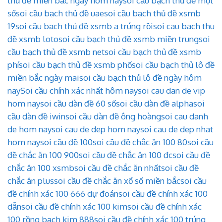
thủ đề miền bắc ngày hôm nay
soi cầu bạch thủ đề một
số
soi cầu bạch thủ đề uae
soi cầu bạch thủ đề xsmb
19
soi cầu bạch thủ đề xsmb a trúng rồi
soi cau bach thu
đề xsmb loto
soi cầu bạch thủ đề xsmb miền trung
soi
cầu bạch thủ đề xsmb net
soi cầu bạch thủ đề xsmb
phí
soi cầu bạch thủ đề xsmb phố
soi cầu bạch thủ lô đề
miền bắc ngày mai
soi cầu bạch thủ lô đề ngày hôm
nay
Soi cầu chính xác nhất hôm nay
soi cau dan de vip
hom nay
soi cầu dàn đề 60 số
soi cầu dàn đề alpha
soi
cầu dàn đề iwin
soi cầu dàn đề ông hoàng
soi cau danh
de hom nay
soi cau de dep hom nay
soi cau de dep nhat
hom nay
soi cầu đề 100
soi cầu đề chắc ăn 100 80
soi cầu
đề chắc ăn 100 900
soi cầu đề chắc ăn 100 đc
soi cầu đề
chắc ăn 100 xsmb
soi cầu đề chắc ăn nhất
soi cầu đề
chắc ăn plus
soi cầu đề chắc ăn xổ số miền bắc
soi cầu
đề chính xác 100 666 dự đoán
soi cầu đề chính xác 100
dẫn
soi cầu đề chính xác 100 kim
soi cầu đề chính xác
100 rồng bạch kim 888
soi cầu đề chính xác 100 trúng