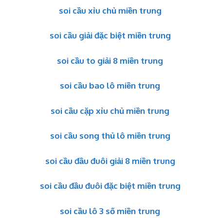
soi cầu xỉu chủ miền trung
soi cầu giải đặc biệt miền trung
soi cầu to giải 8 miền trung
soi cầu bao lô miền trung
soi cầu cặp xỉu chủ miền trung
soi cầu song thủ lô miền trung
soi cầu đầu đuôi giải 8 miền trung
soi cầu đầu đuôi đặc biệt miền trung
soi cầu lô 3 số miền trung