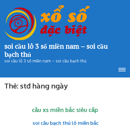
Bỏ
qua
và
tới
nội
dung
soi cầu lô 3 số miền nam – soi cầu
(ấn
bạch thủ
Enter)
soi cầu lô 3 số miền nam – soi cầu bạch thủ
Thẻ:
stđ hàng ngày
cầu xs miền bắc siêu cấp
soi cầu bạch thủ lô miền bắc